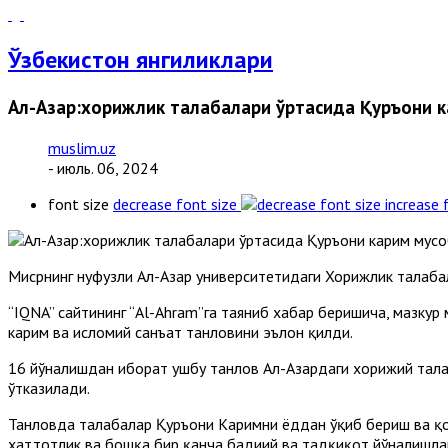
Ўзбекистон янгиликлари
Aл-Aзҳар:хорижлик талабалари ўртасида Қуръони 
muslim.uz
- июль. 06, 2024
font size
decrease font size
increase 
Мисрнинг нуфузли Aл-Aзҳар университетидаги Хорижлик талаба
“IQNA” сайтининг “Al-Ahram”га таяниб хабар беришича, мазкур
карим ва исломий санъат танловини эълон қилди.
16 йўналишдан иборат ушбу танлов Aл-Aзҳардаги хорижий тал
ўтказилади.
Танловда талабалар Қуръони Каримни ёддан ўқиб бериш ва қо
хаттотлик ва бошқа бир қанча бадиий ва тадқиқот йўналишл