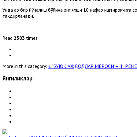
Унда ҳар бир йўналиш бўйича энг яхши 10 нафар иштирокчига 
тақдирланади.
Read
2583
times
More in this category:
« "БУЮК АЖДОДЛАР МЕРОСИ – III Р
Янгиликлар