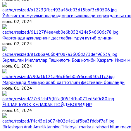
Ўзбекистон мусулмонлари идораси вакиллари хориждаги вата
июль. 02, 2024
Фарғонада ҳожиларнинг дастлабки гуруҳи кутиб олинди
июль. 02, 2024
Бирлашган Миллатлар Ташкилоти Бош котиби Ҳазрати Имом 
июль. 01, 2024
Марокашда Халқаро араб хаттотлиги фестивали бошланди
июль. 01, 2024
ЁШЛАР БУЮК КЕЛАЖАК ПОЙДЕВОРИДИР
июль. 01, 2024
Birlashgan Arab Amirliklarining “Hidoya” markazi rahbari bilan mazm