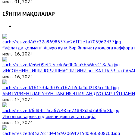
июль. 01, 2024
СЎНГГИ МАҚОЛАЛАР
Ғафлатда қолманг! Ашуро куни. Бир йиллик гуноҳларга каффорат
июль. 16, 2024
ИНСОННИНГ ИШИ ЮРИШМАСЛИГИНИ энг КАТТА 33 та САБА
июль. 16, 2024
АБИТУРИЕНТЛАР УЧУН ТАВСИЯ ЭТИЛГАН ДУОЛАР ТЎПЛАМИ
июль. 15, 2024
Инсонпарварлик ёрдамини уюштирган саҳоба
июль. 15, 2024