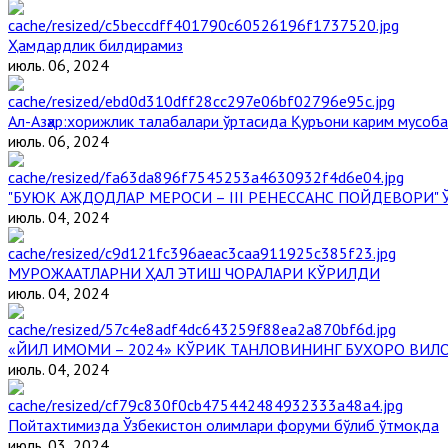
Ҳамдардлик билдирамиз
июль. 06, 2024
Aл-Aзҳар:хорижлик талабалари ўртасида Қуръони карим мусоб
июль. 06, 2024
"БУЮК АЖДОДЛАР МЕРОСИ – III РЕНЕССАНС ПОЙДЕВОРИ
июль. 04, 2024
МУРОЖААТЛАРНИ ҲАЛ ЭТИШ ЧОРАЛАРИ КЎРИЛДИ
июль. 04, 2024
«ЙИЛ ИМОМИ – 2024» КЎРИК ТАНЛОВИНИНГ БУХОРО ВИЛ
июль. 04, 2024
Пойтахтимизда Ўзбекистон олимлари форуми бўлиб ўтмоқда
июль. 03, 2024