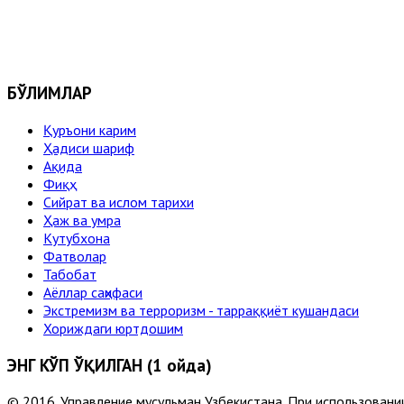
БЎЛИМЛАР
Қуръони карим
Ҳадиси шариф
Ақида
Фиқҳ
Сийрат ва ислом тарихи
Ҳаж ва умра
Кутубхона
Фатволар
Табобат
Аёллар саҳифаси
Экстремизм ва терроризм - тарраққиёт кушандаси
Хориждаги юртдошим
ЭНГ КЎП ЎҚИЛГАН (1 ойда)
© 2016. Управление мусульман Узбекистана. При использовании