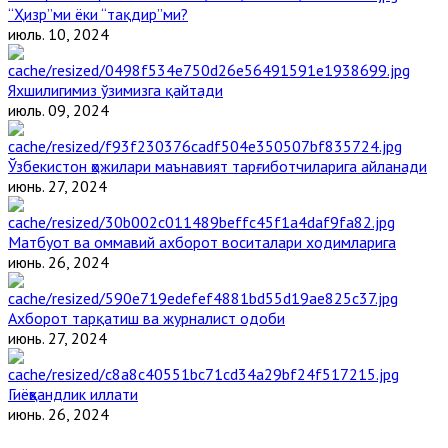
“Ҳизр”ми ёки “тақдир”ми?
июль. 10, 2024
Яхшилигимиз ўзимизга қайтади
июль. 09, 2024
Ўзбекистон ҳожилари маънавият тарғиботчиларига айланади
июнь. 27, 2024
Матбуот ва оммавий ахборот воситалари ходимларига
июнь. 26, 2024
Ахборот тарқатиш ва журналист одоби
июнь. 27, 2024
Гиёҳвандлик иллати
июнь. 26, 2024