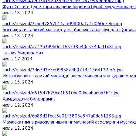
Фуат Сезгин: Дунё хариталарини биринчи бўлиб мусулмонлар ч
июль. 18, 2024
Босниядаги тарихий масжид узоқ йиллик танаффусдан сўнг ян
июль. 18, 2024
Таъзия билдирамиз
июль. 17, 2024
Истанбулнинг тарихий масжиди зиёратчиларни яна қарши ола
июль. 15, 2024
Ҳамдардлик билдирамиз
июль. 12, 2024
Мамлакатимиз ривожланишининг маънавий асосларини мустаҳка
июль. 12, 2024