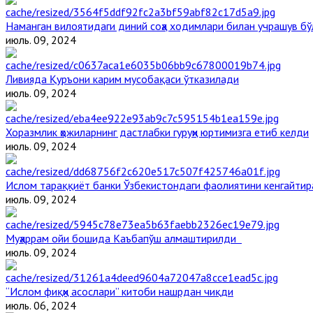
Наманган вилоятидаги диний соҳа ходимлари билан учрашув бў
июль. 09, 2024
Ливияда Қуръони карим мусобақаси ўтказилади
июль. 09, 2024
Хоразмлик ҳожиларнинг дастлабки гуруҳи юртимизга етиб келди
июль. 09, 2024
Ислом тараққиёт банки Ўзбекистондаги фаолиятини кенгайти
июль. 09, 2024
Муҳаррам ойи бошида Каъбапўш алмаштирилди
июль. 09, 2024
“Ислом фиқҳи асослари” китоби нашрдан чиқди
июль. 06, 2024