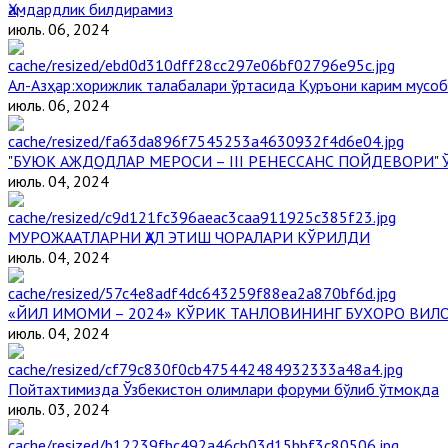
Ҳамдардлик билдирамиз
июль. 06, 2024
Aл-Aзҳар:хорижлик талабалари ўртасида Қуръони карим мусоб
июль. 06, 2024
"БУЮК АЖДОДЛАР МЕРОСИ – III РЕНЕССАНС ПОЙДЕВОРИ
июль. 04, 2024
МУРОЖААТЛАРНИ ҲАЛ ЭТИШ ЧОРАЛАРИ КЎРИЛДИ
июль. 04, 2024
«ЙИЛ ИМОМИ – 2024» КЎРИК ТАНЛОВИНИНГ БУХОРО ВИЛ
июль. 04, 2024
Пойтахтимизда Ўзбекистон олимлари форуми бўлиб ўтмоқда
июль. 03, 2024