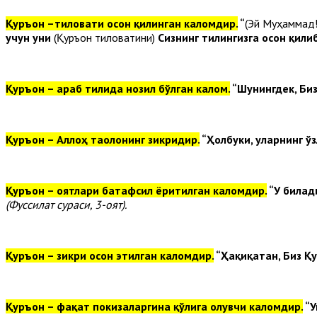
Қуръон –тиловати осон қилинган каломдир.
“
(Эй Муҳаммад
учун уни
(Қуръон тиловатини)
Сизнинг тилингизга осон қили
Қуръон – араб тилида нозил бўлган калом.
“Шунингдек, Биз
Қуръон – Аллоҳ таолонинг зикридир.
“Ҳолбуки, уларнинг ў
Қуръон – оятлари батафсил ёритилган каломдир.
“У билад
(Фуссилат сураси, 3-оят).
Қуръон – зикри осон этилган каломдир.
“Ҳақиқатан, Биз Қ
Қуръон – фақат покизаларгина қўлига олувчи каломдир.
“У