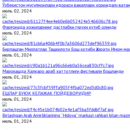
Ўзбекистон мусулмонлари идораси вакиллари хориждаги вата
июль. 02, 2024
Фарғонада ҳожиларнинг дастлабки гуруҳи кутиб олинди
июль. 02, 2024
Бирлашган Миллатлар Ташкилоти Бош котиби Ҳазрати Имом м
июль. 01, 2024
Марокашда Халқаро араб хаттотлиги фестивали бошланди
июль. 01, 2024
ЁШЛАР БУЮК КЕЛАЖАК ПОЙДЕВОРИДИР
июль. 01, 2024
Birlashgan Arab Amirliklarining “Hidoya” markazi rahbari bilan mazm
июль. 01, 2024