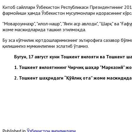
Китоб сайллари Ўзбекистон Республикаси Президентининг 201
фармойиши ҳамда Ўзбекистон мусулмонлари идорасининг кўрс
"Мовароуннаҳр", "Ҳилол-нашр", "Янги аср авлоди", "Шарқ" ва 
жоме масжидларида ташкил этилмоқда.
Бу эса кўпчилик юртдошларимизнинг эътирофига сазавор бўлм
қилишингиз мумкинлигини эслатиб ўтамиз.
Бугун, 17 август куни Тошкент вилояти ва Тошкент 
1. Тошкент вилоятининг Чирчиқ шаҳар "Марказий" жо
2. Тошкент шаҳридаги “Қўйлиқ ота” жоме масжидида
Published in
Ўзбекистон янгиликлари