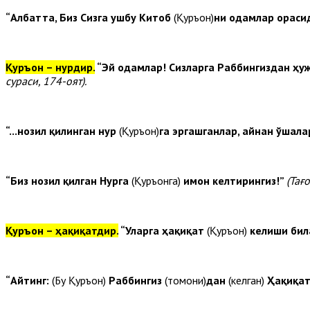
“Албатта, Биз Сизга ушбу Китоб
(Қуръон)
ни одамлар орасид
Қуръон – нурдир.
“Эй одамлар! Сизларга Раббингиздан ҳ
сураси, 174-оят
)
.
“...нозил қилинган нур
(Қуръон)
га эргашганлар, айнан ўшал
“Биз нозил қилган Нурга
(Қуръонга)
имон келтирингиз!”
(Тағо
Қуръон – ҳақиқатдир.
“Уларга ҳақиқат
(Қуръон)
келиши бил
“Айтинг:
(Бу Қуръон)
Раббингиз
(томони)
дан
(келган)
Ҳақиқа