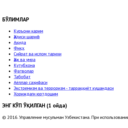
БЎЛИМЛАР
Қуръони карим
Ҳадиси шариф
Ақида
Фиқҳ
Сийрат ва ислом тарихи
Ҳаж ва умра
Кутубхона
Фатволар
Табобат
Аёллар саҳифаси
Экстремизм ва терроризм - тарраққиёт кушандаси
Хориждаги юртдошим
ЭНГ КЎП ЎҚИЛГАН (1 ойда)
© 2016. Управление мусульман Узбекистана. При использовании