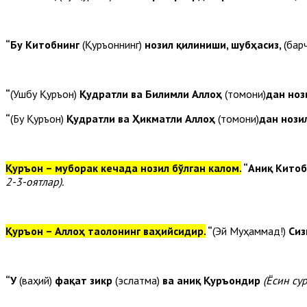
“Бу Китобнинг
(Қуръоннинг)
нозил қилиниши, шубҳасиз,
(бар
“
(Ушбу Қуръон)
Қудратли ва Билимли Аллоҳ
(томони)
дан ноз
“
(Бу Қуръон)
Қудратли ва Ҳикматли Аллоҳ
(томони)
дан нози
Қуръон – муборак кечада нозил бўлган калом.
“Аниқ Кито
2-3-оятлар).
Қуръон – Аллоҳ таолонинг ваҳийсидир.
“
(Эй Муҳаммад!)
Сиз
“У
(ваҳий)
фақат зикр
(эслатма)
ва аниқ Қуръондир
(Ёсин сур