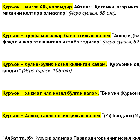
Қуръон – мисли йўқ каломдир.
Айтинг: “Қасамки, агар инс
мислини келтира олмаслар”
(Исро сураси, 88-оят).
Қуръон – турфа масаллар баён этилган калом.
“Аниқки,
(Би
фақат инкор этишнигина ихтиёр этдилар”
(Исро сураси, 89-
Қуръон – бўлиб-бўлиб нозил қилинган калом.
“Қуръонни ода
қилдик”
(Исро сураси, 106-оят).
Қуръон – ҳикмат ила нозил бўлган калом.
“Биз уни
(Қуръонн
Қуръон – Аллоҳ таоло нозил қилган калом.
“
(Ўз)
бандаси
(М
“Албатта,
(бу Қуръон)
оламлар Парвардигорининг нозил қи