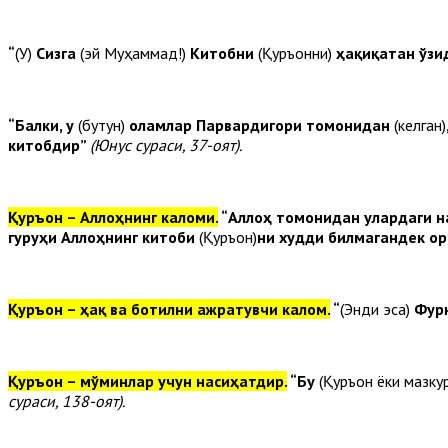
“
(У)
Сизга
(эй Муҳаммад!)
Китобни
(Қуръонни)
ҳақиқатан ўзи
“Балки, у
(бутун)
оламлар Парвардигори томонидан
(келган)
китобдир”
(Юнус сураси, 37-оят).
Қуръон – Аллоҳнинг каломи.
“Аллоҳ томонидан улардаги н
гуруҳи Аллоҳнинг китоби
(Қуръон)
ни худди билмагандек о
Қуръон – ҳақ ва ботилни ажратувчи калом.
“
(Энди эса)
Фур
Қуръон – мўминлар учун насиҳатдир.
“Бу
(Қуръон ёки мазкур
сураси, 138-оят).