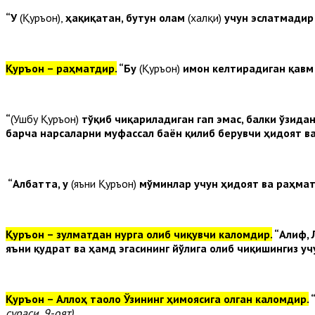
“У
(Қуръон),
ҳақиқатан, бутун олам
(халқи)
учун эслатмади
Қуръон – раҳматдир.
“Бу
(Қуръон)
имон келтирадиган қавм 
“
(Ушбу Қуръон)
тўқиб чиқариладиган гап эмас, балки ўзида
барча нарсаларни муфассал баён қилиб берувчи ҳидоят в
“Албатта, у
(яъни Қуръон)
мўминлар учун ҳидоят ва раҳма
Қуръон – зулматдан нурга олиб чиқувчи каломдир.
“Алиф, 
яъни қудрат ва ҳамд эгасининг йўлига олиб чиқишингиз уч
Қуръон – Аллоҳ таоло Ўзининг ҳимоясига олган каломдир.
“
сураси, 9-оят).