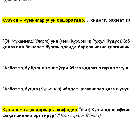
Қуръон – мўминлар учун башоратдир.
“...ҳидоят, раҳмат 
“
(Эй Муҳаммад! Уларга)
уни
(яъни Қуръонни)
Руҳул-Қудус
(Жаб
ҳидоят ва башорат бўлган ҳолида барҳақ нозил қилганин
“Албатта, бу Қуръон энг тўғри йўлга ҳидоят этур ва эзг
“Албатта, бунда
(Қуръонда)
ибодат қилувчилар қавми учу
Қуръон – тақводорларга шифодир.
“
(Биз)
Қуръондан мўмин
фақат зиённи орттирур”
(Исро сураси, 82-оят).