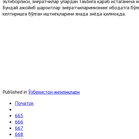
эътиборлиси, зиёратчилар улардан таъбига қараб истаганича и
Бундай ажойиб шароитлар зиёратчиларимизнинг ибодатга бўлг
келтиришга бўлган иштиёқларини янада зиёда қилмоқда.
Published in
Ўзбекистон янгиликлари
Початок
665
666
667
668