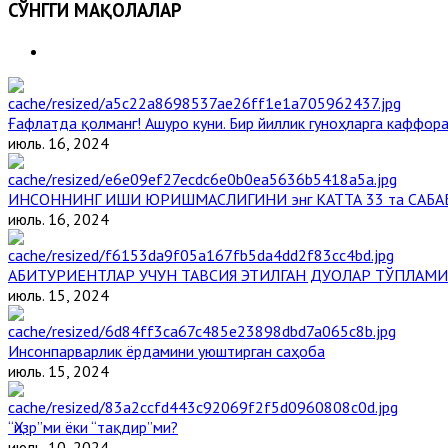
СЎНГГИ МАҚОЛАЛАР
Ғафлатда қолманг! Ашуро куни. Бир йиллик гуноҳларга каффора
июль. 16, 2024
ИНСОННИНГ ИШИ ЮРИШМАСЛИГИНИ энг КАТТА 33 та САБА
июль. 16, 2024
АБИТУРИЕНТЛАР УЧУН ТАВСИЯ ЭТИЛГАН ДУОЛАР ТЎПЛАМИ
июль. 15, 2024
Инсонпарварлик ёрдамини уюштирган саҳоба
июль. 15, 2024
“Ҳизр”ми ёки “тақдир”ми?
июль. 10, 2024