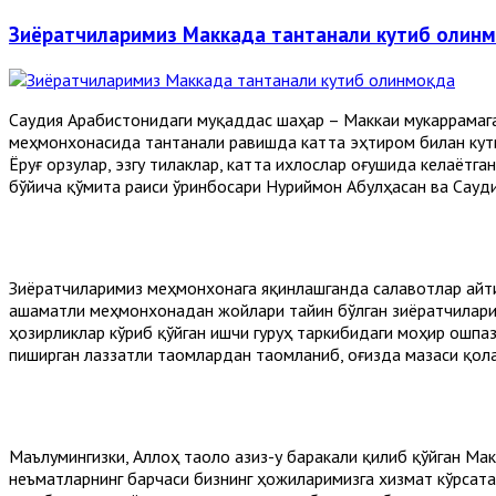
Зиёратчиларимиз Маккада тантанали кутиб олин
Саудия Арабистонидаги муқаддас шаҳар – Маккаи мукаррамага
меҳмонхонасида тантанали равишда катта эҳтиром билан кут
Ёруғ орзулар, эзгу тилаклар, катта ихлослар оғушида келаёт
бўйича қўмита раиси ўринбосари Нуриймон Абулҳасан ва Сауди
Зиёратчиларимиз меҳмонхонага яқинлашганда салавотлар айти
Ҳашаматли меҳмонхонадан жойлари тайин бўлган зиёратчилари
ҳозирликлар кўриб қўйган ишчи гуруҳ таркибидаги моҳир ошпаз
пиширган лаззатли таомлардан таомланиб, оғизда мазаси қол
Маълумингизки, Аллоҳ таоло азиз-у баракали қилиб қўйган М
неъматларнинг барчаси бизнинг ҳожиларимизга хизмат кўрсата