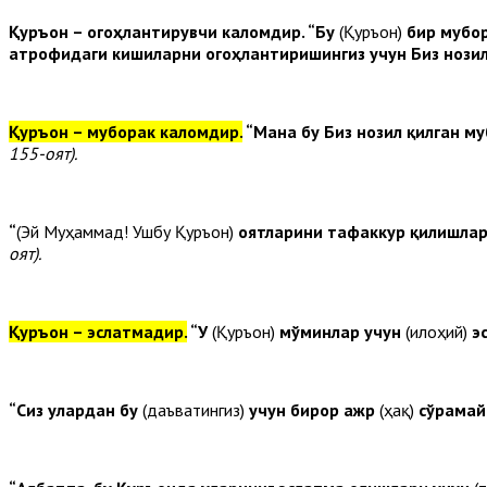
Қуръон – огоҳлантирувчи каломдир.
“Бу
(Қуръон)
бир мубор
атрофидаги кишиларни огоҳлантиришингиз учун Биз нози
Қуръон – муборак каломдир.
“Мана бу Биз нозил қилган м
155-оят).
“
(Эй Муҳаммад! Ушбу Қуръон)
оятларини тафаккур қилишлари
оят).
Қуръон – эслатмадир.
“У
(Қуръон)
мўминлар учун
(илоҳий)
э
“Сиз улардан бу
(даъватингиз)
учун бирор ажр
(ҳақ)
сўрамай