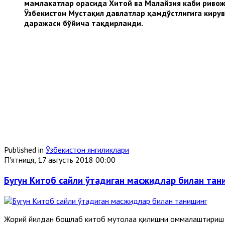
мамлакатлар орасида Хитой ва Малайзия каби ривож
Ўзбекистон Мустақил давлатлар ҳамдўстлигига кирув
даражаси бўйича тақдирланди.
Published in
Ўзбекистон янгиликлари
П'ятниця, 17 августь 2018 00:00
Бугун Китоб сайли ўтадиган масжидлар билан тан
Жорий йилдан бошлаб китоб мутолаа қилишни оммалаштириш м