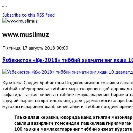
Subscribe to this RSS feed
www.muslimuz
П'ятниця, 17 августь 2018 00:00
Ўзбекистон «Ҳаж-2018» тиббий хизмати энг яхши 1
Куни кеча Саудия Арабистони Подшоҳлигининг соғлиқни сақла
тиббий тайёргарлик ва тиббиёт марказларининг қай даражада 
сифатида ташкил қилинган тиббиёт марказларининг би
ринчи т
зарурий шароитни яратилганлиги, дори-дармон воситалари бил
мутахассисларининг жалб қилинганлиги, тиббиёт ходимларини
Таъкидлаш керакки, юқорида қайд этилган мезонлар
сақлаш вазирлиги томонидан ташкиллаштирилмаган 
100 га яқин мамлакатларнинг тиббий хизмат кўрсати