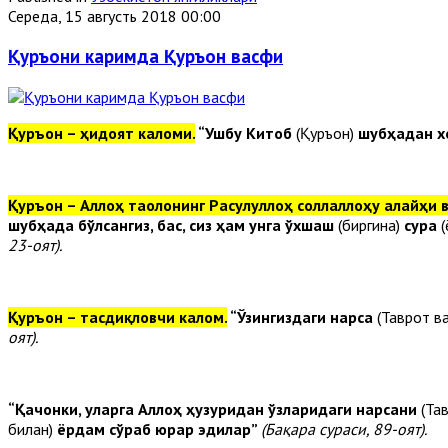
Середа, 15 августь 2018 00:00
Қуръони каримда Қуръон васфи
Қуръон – ҳидоят каломи.
“Ушбу Китоб
(Қуръон)
шубҳадан х
Қуръон – Аллоҳ таолонинг Расулуллоҳ соллаллоҳу алайҳи в
шубҳада бўлсангиз, бас, сиз ҳам унга ўхшаш
(биргина)
сура
(
23-оят).
Қуръон – тасдиқловчи калом.
“Ўзингиздаги нарса
(Таврот в
оят).
“Қачонки, уларга Аллоҳ ҳузуридан ўзларидаги нарсани
(Та
билан)
ёрдам сўраб юрар эдилар”
(Бақара сураси, 89-оят).