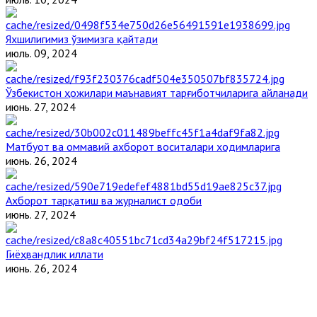
Яхшилигимиз ўзимизга қайтади
июль. 09, 2024
Ўзбекистон ҳожилари маънавият тарғиботчиларига айланади
июнь. 27, 2024
Матбуот ва оммавий ахборот воситалари ходимларига
июнь. 26, 2024
Ахборот тарқатиш ва журналист одоби
июнь. 27, 2024
Гиёҳвандлик иллати
июнь. 26, 2024