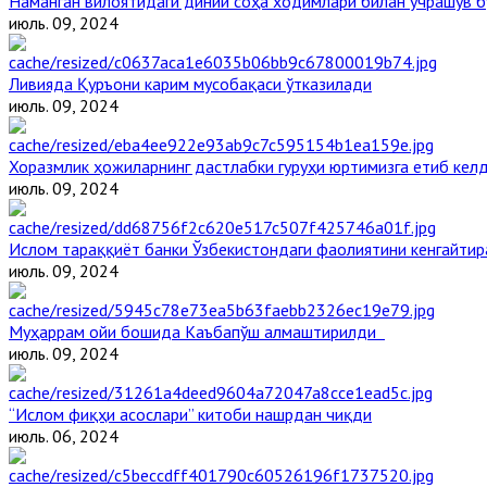
Наманган вилоятидаги диний соҳа ходимлари билан учрашув б
июль. 09, 2024
Ливияда Қуръони карим мусобақаси ўтказилади
июль. 09, 2024
Хоразмлик ҳожиларнинг дастлабки гуруҳи юртимизга етиб кел
июль. 09, 2024
Ислом тараққиёт банки Ўзбекистондаги фаолиятини кенгайти
июль. 09, 2024
Муҳаррам ойи бошида Каъбапўш алмаштирилди
июль. 09, 2024
“Ислом фиқҳи асослари” китоби нашрдан чиқди
июль. 06, 2024