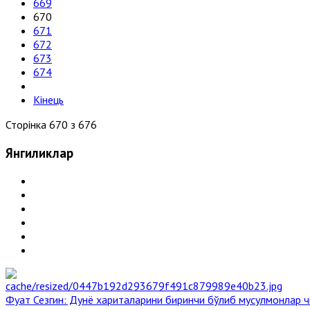
669
670
671
672
673
674
Кінець
Сторінка 670 з 676
Янгиликлар
Фуат Сезгин: Дунё хариталарини биринчи бўлиб мусулмонлар ч