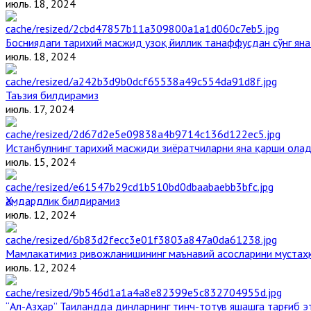
июль. 18, 2024
Босниядаги тарихий масжид узоқ йиллик танаффусдан сўнг ян
июль. 18, 2024
Таъзия билдирамиз
июль. 17, 2024
Истанбулнинг тарихий масжиди зиёратчиларни яна қарши ола
июль. 15, 2024
Ҳамдардлик билдирамиз
июль. 12, 2024
Мамлакатимиз ривожланишининг маънавий асосларини мустаҳк
июль. 12, 2024
“Ал-Азҳар” Таиландда динларнинг тинч-тотув яшашга тарғиб 