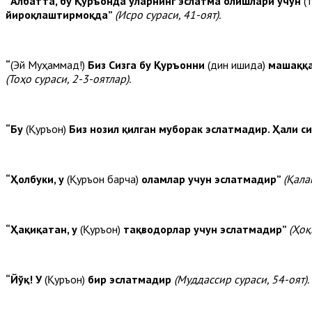
“Албатта, бу Қуръонда уларнинг эслатма олишлари учун
(
йироқлаштирмоқда”
(Исро сураси, 41-оят).
“
(Эй Муҳаммад!)
Биз Сизга бу Қуръонни
(дин ишида)
машаққат
(Тоҳо сураси, 2-3-оятлар).
“Бу
(Қуръон)
Биз нозил қилган муборак эслатмадир.
Ҳали си
“Ҳолбуки, у
(Қуръон барча)
оламлар учун эслатмадир”
(Қала
“Ҳақиқатан, у
(Қуръон)
тақводорлар учун эслатмадир”
(Ҳоқ
“Йўқ! У
(Қуръон)
бир эслатмадир
(Муддассир сураси, 54-оят).