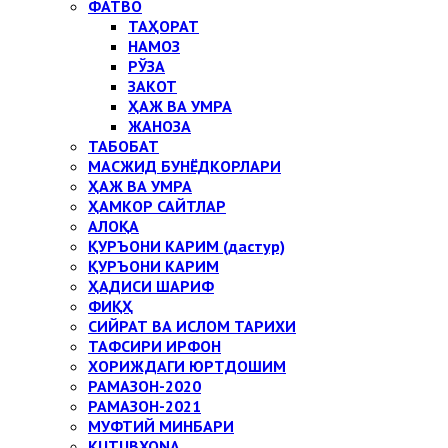
ФАТВО
ТАҲОРАТ
НАМОЗ
РЎЗА
ЗАКОТ
ҲАЖ ВА УМРА
ЖАНОЗА
ТАБОБАТ
МАСЖИД БУНЁДКОРЛАРИ
ҲАЖ ВА УМРА
ҲАМКОР САЙТЛАР
АЛОҚА
ҚУРЪОНИ КАРИМ (дастур)
ҚУРЪОНИ КАРИМ
ҲАДИСИ ШАРИФ
ФИҚҲ
СИЙРАТ ВА ИСЛОМ ТАРИХИ
ТАФСИРИ ИРФОН
ХОРИЖДАГИ ЮРТДОШИМ
РАМАЗОН-2020
РАМАЗОН-2021
МУФТИЙ МИНБАРИ
KUTUBXONA