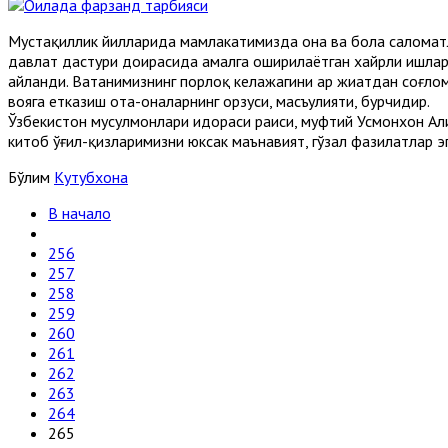
Мустақиллик йилларида мамлакатимизда она ва бола саломатл
давлат дастури доирасида амалга оширилаётган хайрли ишлар 
айланди. Ватанимизнинг порлоқ келажагини ҳар жиҳатдан соғло
вояга етказиш ота-оналарнинг орзуси, масъулияти, бурчидир.
Ўзбекистон мусулмонлари идораси раиси, муфтий Усмонхон Ал
китоб ўғил-қиз­ларимизни юксак маънавият, гўзал фазилатлар
Бўлим
Кутубхона
В начало
256
257
258
259
260
261
262
263
264
265