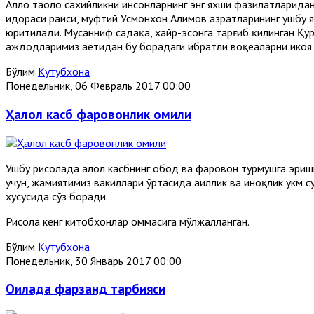
Аллоҳ таоло сахийликни инсонларнинг энг яхши фазилатларида
идораси раиси, муфтий Усмонхон Алимов ҳазратларининг ушбу ян
юритилади. Мусанниф садақа, хайр-эҳсонга тарғиб қилинган Қур
аждодларимиз ҳаётидан бу борадаги ибратли воқеаларни ҳикоя
Бўлим
Кутубхона
Понедельник, 06 Февраль 2017 00:00
Ҳалол касб фаровонлик омили
Ушбу рисолада ҳалол касбнинг обод ва фаровон турмушга эришиш
учун, жамиятимиз вакиллари ўртасида аҳиллик ва иноқлик ҳукм
хусусида сўз боради.
Рисола кенг китобхонлар оммасига мўлжалланган.
Бўлим
Кутубхона
Понедельник, 30 Январь 2017 00:00
Оилада фарзанд тарбияси