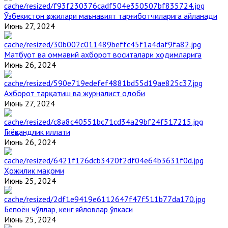
Ўзбекистон ҳожилари маънавият тарғиботчиларига айланади
Июнь 27, 2024
Матбуот ва оммавий ахборот воситалари ходимларига
Июнь 26, 2024
Ахборот тарқатиш ва журналист одоби
Июнь 27, 2024
Гиёҳвандлик иллати
Июнь 26, 2024
Ҳожилик мақоми
Июнь 25, 2024
Бепоён чўллар, кенг яйловлар ўлкаси
Июнь 25, 2024