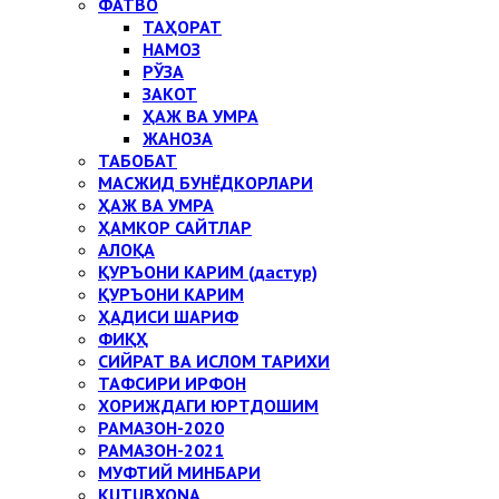
ФАТВО
ТАҲОРАТ
НАМОЗ
РЎЗА
ЗАКОТ
ҲАЖ ВА УМРА
ЖАНОЗА
ТАБОБАТ
МАСЖИД БУНЁДКОРЛАРИ
ҲАЖ ВА УМРА
ҲАМКОР САЙТЛАР
АЛОҚА
ҚУРЪОНИ КАРИМ (дастур)
ҚУРЪОНИ КАРИМ
ҲАДИСИ ШАРИФ
ФИҚҲ
СИЙРАТ ВА ИСЛОМ ТАРИХИ
ТАФСИРИ ИРФОН
ХОРИЖДАГИ ЮРТДОШИМ
РАМАЗОН-2020
РАМАЗОН-2021
МУФТИЙ МИНБАРИ
KUTUBXONA