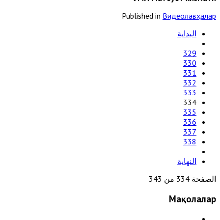
Published in
Видеолавҳалар
البداية
329
330
331
332
333
334
335
336
337
338
النهاية
الصفحة 334 من 343
Мақолалар