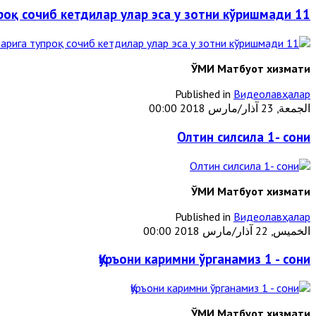
11 мўъжиза: Расулуллоҳ (с.а.в) уларнинг бошларига тупроқ сочиб кетдилар улар эса у зотни кўришмади
ЎМИ Матбуот хизмати
Published in
Видеолавҳалар
الجمعة, 23 آذار/مارس 2018 00:00
Олтин силсила 1- сони
ЎМИ Матбуот хизмати
Published in
Видеолавҳалар
الخميس, 22 آذار/مارس 2018 00:00
Қуръони каримни ўрганамиз 1 - сони
ЎМИ Матбуот хизмати