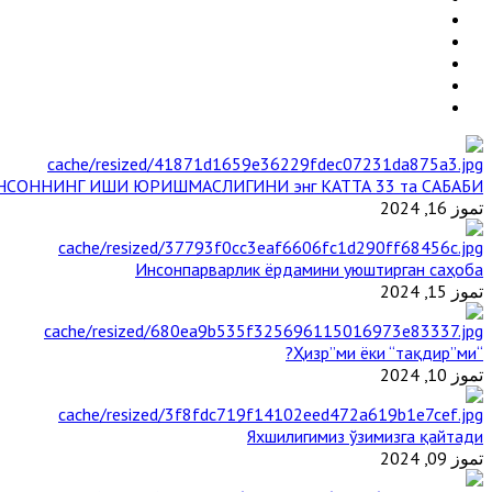
НСОННИНГ ИШИ ЮРИШМАСЛИГИНИ энг КАТТА 33 та САБАБИ
تموز 16, 2024
Инсонпарварлик ёрдамини уюштирган саҳоба
تموز 15, 2024
“Ҳизр”ми ёки “тақдир”ми?
تموز 10, 2024
Яхшилигимиз ўзимизга қайтади
تموز 09, 2024