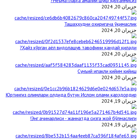
Неъматларга амалий шукр қилганмисиз?
حزيران 20, 2024
Ташаҳҳудни охиригача ўқимаслик
حزيران 20, 2024
Ҳайз кўрган аёл видолашув тавофини қандай қилади?
حزيران 20, 2024
Сунъий ипакли кийим кийиш
حزيران 20, 2024
Юртингиз олимлари олдида бутун Ислом олами қарздордир
حزيران 19, 2024
Энг ачинарлиси - жаннатда сизга жой бўлмаслиги!
حزيران 19, 2024