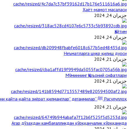
Ҳаёт-мамот масаласи
حزيران 24, 2024
Қайтим
حزيران 24, 2024
Неъматларга шукр қилиш дуоси
حزيران 21, 2024
Мўминнинг Қуръоний сифатлари
حزيران 21, 2024
Расулуллоҳ ﷺ “Қабримни қайта-қайта зиёрат қилманглар” деганмилар?
حزيران 21, 2024
Агар дўзахдан камбағалликдан қўрққанчалик қўрққанида
حزيران 21, 2024