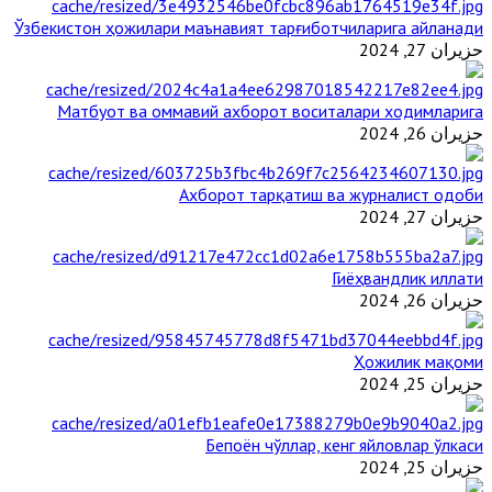
Ўзбекистон ҳожилари маънавият тарғиботчиларига айланади
حزيران 27, 2024
Матбуот ва оммавий ахборот воситалари ходимларига
حزيران 26, 2024
Ахборот тарқатиш ва журналист одоби
حزيران 27, 2024
Гиёҳвандлик иллати
حزيران 26, 2024
Ҳожилик мақоми
حزيران 25, 2024
Бепоён чўллар, кенг яйловлар ўлкаси
حزيران 25, 2024