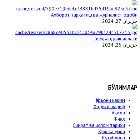
Ахборот тарқатиш ва журналист одоби
حزيران 27, 2024
Гиёҳвандлик иллати
حزيران 26, 2024
БЎЛИМЛАР
Қуръони карим
Ҳадиси шариф
Ақида
Фиқҳ
Сийрат ва ислом тарихи
Ҳаж ва умра
Кутубхона