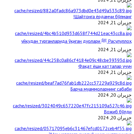
Шайтонга ёрдамчи бўлманг!
حزيران 21, 2024
Расулуллоҳ ﷺ уйқудан турганларида ўқиган дуолари
حزيران 21, 2024
Фақат ёши катталар учун
حزيران 21, 2024
Барча муаммоларнинг сабаби
حزيران 20, 2024
Вожиб бўлди
حزيران 20, 2024