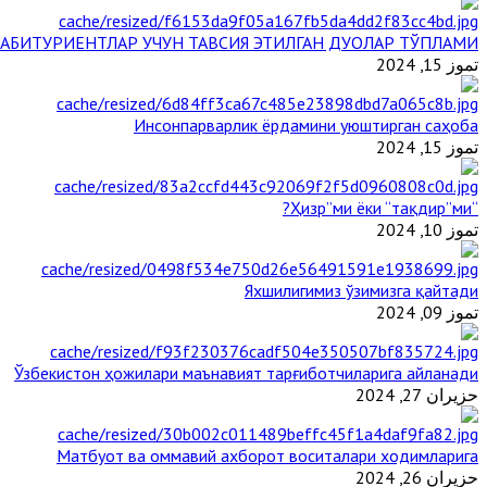
АБИТУРИЕНТЛАР УЧУН ТАВСИЯ ЭТИЛГАН ДУОЛАР ТЎПЛАМИ
تموز 15, 2024
Инсонпарварлик ёрдамини уюштирган саҳоба
تموز 15, 2024
“Ҳизр”ми ёки “тақдир”ми?
تموز 10, 2024
Яхшилигимиз ўзимизга қайтади
تموز 09, 2024
Ўзбекистон ҳожилари маънавият тарғиботчиларига айланади
حزيران 27, 2024
Матбуот ва оммавий ахборот воситалари ходимларига
حزيران 26, 2024