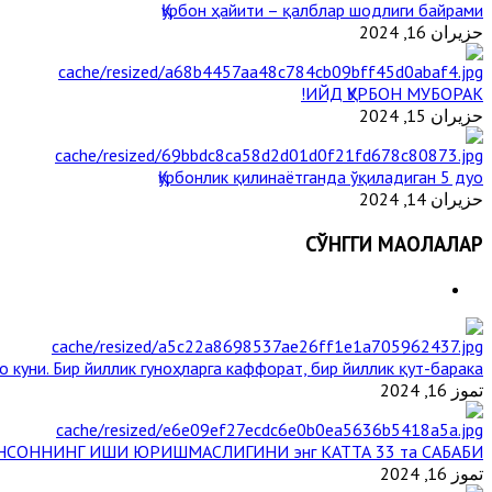
Қурбон ҳайити – қалблар шодлиги байрами
حزيران 16, 2024
ИЙД ҚУРБОН МУБОРАК!
حزيران 15, 2024
Қурбонлик қилинаётганда ўқиладиган 5 дуо
حزيران 14, 2024
СЎНГГИ МАҚОЛАЛАР
 куни. Бир йиллик гуноҳларга каффорат, бир йиллик қут-барака
تموز 16, 2024
НСОННИНГ ИШИ ЮРИШМАСЛИГИНИ энг КАТТА 33 та САБАБИ
تموز 16, 2024