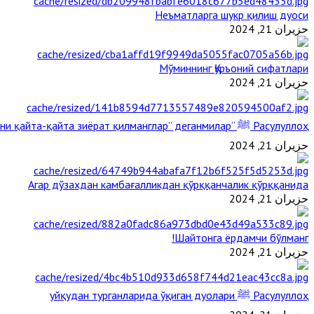
Неъматларга шукр қилиш дуоси
حزيران 21, 2024
Мўминнинг Қуръоний сифатлари
حزيران 21, 2024
Расулуллоҳ ﷺ “Қабримни қайта-қайта зиёрат қилманглар” деганмилар?
حزيران 21, 2024
Агар дўзахдан камбағалликдан қўрққанчалик қўрққанида
حزيران 21, 2024
Шайтонга ёрдамчи бўлманг!
حزيران 21, 2024
Расулуллоҳ ﷺ уйқудан турганларида ўқиган дуолари