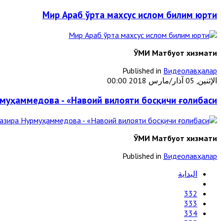
Мир Араб ўрта махсус ислом билим юрти
ЎМИ Матбуот хизмати
Published in
Видеолавҳалар
الإثنين, 05 آذار/مارس 2018 00:00
муҳаммедова - «Навоий вилояти босқичи ғолибаси»
ЎМИ Матбуот хизмати
Published in
Видеолавҳалар
البداية
332
333
334