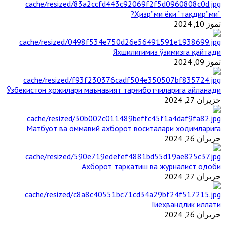
“Ҳизр”ми ёки “тақдир”ми?
تموز 10, 2024
Яхшилигимиз ўзимизга қайтади
تموز 09, 2024
Ўзбекистон ҳожилари маънавият тарғиботчиларига айланади
حزيران 27, 2024
Матбуот ва оммавий ахборот воситалари ходимларига
حزيران 26, 2024
Ахборот тарқатиш ва журналист одоби
حزيران 27, 2024
Гиёҳвандлик иллати
حزيران 26, 2024