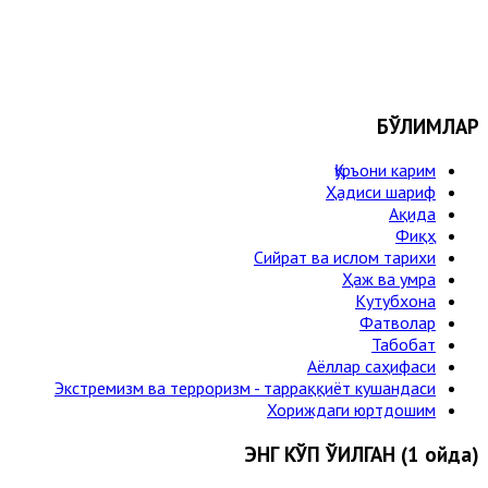
БЎЛИМЛАР
Қуръони карим
Ҳадиси шариф
Ақида
Фиқҳ
Сийрат ва ислом тарихи
Ҳаж ва умра
Кутубхона
Фатволар
Табобат
Аёллар саҳифаси
Экстремизм ва терроризм - тарраққиёт кушандаси
Хориждаги юртдошим
ЭНГ КЎП ЎҚИЛГАН (1 ойда)