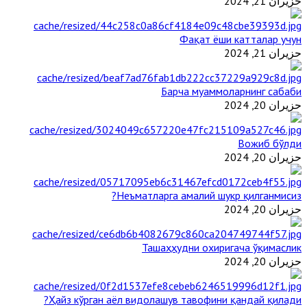
حزيران 21, 2024
Фақат ёши катталар учун
حزيران 21, 2024
Барча муаммоларнинг сабаби
حزيران 20, 2024
Вожиб бўлди
حزيران 20, 2024
Неъматларга амалий шукр қилганмисиз?
حزيران 20, 2024
Ташаҳҳудни охиригача ўқимаслик
حزيران 20, 2024
Ҳайз кўрган аёл видолашув тавофини қандай қилади?