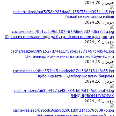
حزيران 20, 2024
Сунъий ипакли кийим кийиш
حزيران 20, 2024
Юртингиз олимлари олдида бутун Ислом олами қарздордир
حزيران 19, 2024
Энг ачинарлиси - жаннатда сизга жой бўлмаслиги!
حزيران 19, 2024
Қурбон ҳайити – қалблар шодлиги байрами
حزيران 16, 2024
ИЙД ҚУРБОН МУБОРАК!
حزيران 15, 2024
Қурбонлик қилинаётганда ўқиладиган 5 дуо