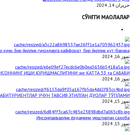
حزيران 14, 2024
СЎНГГИ МАҚОЛАЛАР
 куни. Бир йиллик гуноҳларга каффорат, бир йиллик қут-барака
تموز 16, 2024
НСОННИНГ ИШИ ЮРИШМАСЛИГИНИ энг КАТТА 33 та САБАБИ
تموز 16, 2024
АБИТУРИЕНТЛАР УЧУН ТАВСИЯ ЭТИЛГАН ДУОЛАР ТЎПЛАМИ
تموز 15, 2024
Инсонпарварлик ёрдамини уюштирган саҳоба
تموز 15, 2024