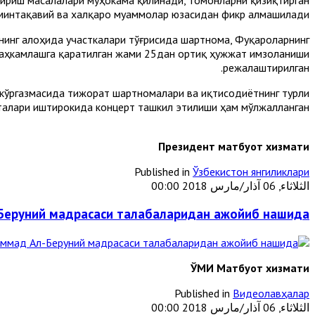
минтақавий ва халқаро муаммолар юзасидан фикр алмашилади.
ининг алоҳида участкалари тўғрисида шартнома, Фуқароларнинг
стаҳкамлашга қаратилган жами 25дан ортиқ ҳужжат имзоланиши
режалаштирилган.
 кўргазмасида тижорат шартномалари ва иқтисодиётнинг турли
талари иштирокида концерт ташкил этилиши ҳам мўлжалланган.
Президент матбуот хизмати
Published in
Ўзбекистон янгиликлари
الثلاثاء, 06 آذار/مارس 2018 00:00
Беруний мадрасаси талабаларидан ажойиб нашида
ЎМИ Матбуот хизмати
Published in
Видеолавҳалар
الثلاثاء, 06 آذار/مارس 2018 00:00