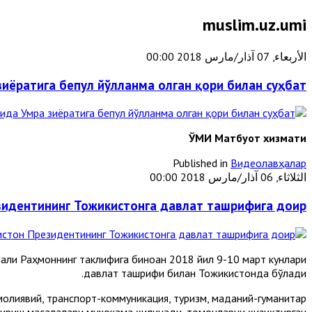
muslim.uz.umi
الأربعاء, 07 آذار/مارس 2018 00:00
зиёратига бепул йўлланма олган қори билан суҳбат
ЎМИ Матбуот хизмати
Published in
Видеолавҳалар
الثلاثاء, 06 آذار/مارس 2018 00:00
зидентининг Тожикистонга давлат ташрифига доир
ли Раҳмоннинг таклифига биноан 2018 йил 9-10 март кунлари
давлат ташрифи билан Тожикистонда бўлади.
молиявий, транспорт-коммуникация, туризм, маданий-гуманитар
ириш масалалари муҳокама қилинади, томонларни қизиқтирган