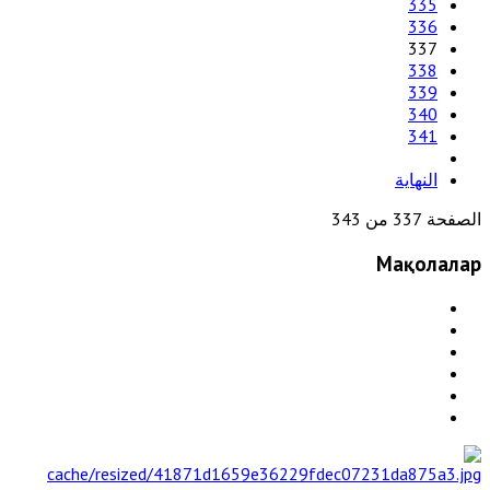
335
336
337
338
339
340
341
النهاية
الصفحة 337 من 343
Мақолалар