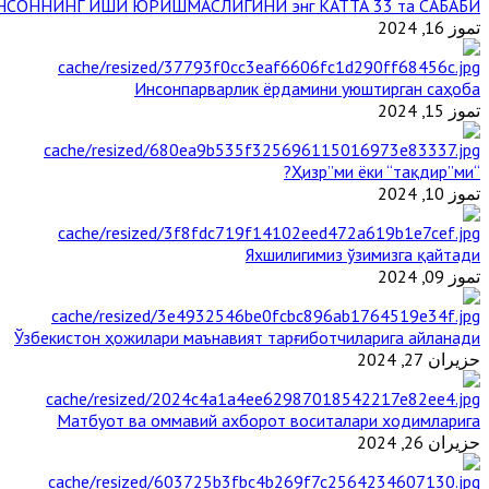
НСОННИНГ ИШИ ЮРИШМАСЛИГИНИ энг КАТТА 33 та САБАБИ
تموز 16, 2024
Инсонпарварлик ёрдамини уюштирган саҳоба
تموز 15, 2024
“Ҳизр”ми ёки “тақдир”ми?
تموز 10, 2024
Яхшилигимиз ўзимизга қайтади
تموز 09, 2024
Ўзбекистон ҳожилари маънавият тарғиботчиларига айланади
حزيران 27, 2024
Матбуот ва оммавий ахборот воситалари ходимларига
حزيران 26, 2024