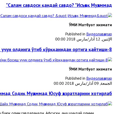
Салам савдоси қандай савдо? "Исъҳоқ Муҳаммад"
ЎМИ Матбуот хизмати
Published in
Видеолавҳалар
الإثنين, 12 آذار/مارس 2018 00:00
8-мўъжиза: Абу Жаҳл Расулуллоҳ (с.а.в)ни босиш учун олдинга ўтиб қўрққанидан ортига қайтиши
ЎМИ Матбуот хизмати
Published in
Видеолавҳалар
الجمعة, 09 آذار/مارس 2018 00:00
ммад Содиқ Муҳаммад Юсуф ҳазратларини хотирлаб
 буюк олим гавдаланади. Афсуски, ана шундай олими