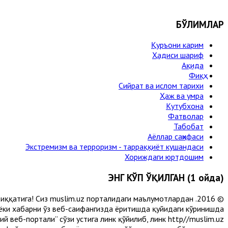
БЎЛИМЛАР
Қуръони карим
Ҳадиси шариф
Ақида
Фиқҳ
Сийрат ва ислом тарихи
Ҳаж ва умра
Кутубхона
Фатволар
Табобат
Аёллар саҳифаси
Экстремизм ва терроризм - тарраққиёт кушандаси
Хориждаги юртдошим
ЭНГ КЎП ЎҚИЛГАН (1 ойда)
и диққатига! Сиз muslim.uz порталидаги маълумотлардан
 ёки хабарни ўз веб-саҳифангизда ёритишда қуйидаги кўринишда
 веб-портали” сўзи устига линк қўйилиб, линк http//muslim.uz