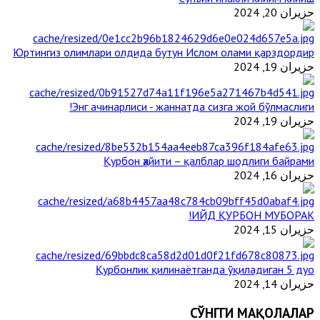
حزيران 20, 2024
Юртингиз олимлари олдида бутун Ислом олами қарздордир
حزيران 19, 2024
Энг ачинарлиси - жаннатда сизга жой бўлмаслиги!
حزيران 19, 2024
Қурбон ҳайити – қалблар шодлиги байрами
حزيران 16, 2024
ИЙД ҚУРБОН МУБОРАК!
حزيران 15, 2024
Қурбонлик қилинаётганда ўқиладиган 5 дуо
حزيران 14, 2024
СЎНГГИ МАҚОЛАЛАР