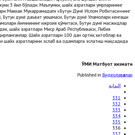
куни 3 йил бўлади. Маълумки, шайх ҳазратлари умрларининг
лари Маккаи Мукаррамадаги «Бутун Дунё Ислом Робитаси»нинг
, Бутун дунё даъват уюшмаси, Бутун дунё Уламолари кенгаши
молари йиғинининг ижроия қўмитаси, Бутун дунё масжидлар
ек, шайх ҳазратлари Миср Араб Республикаси, Либия
ирланганлар. Шайх ҳазратлари 100 дан ортиқ китоблар ва
и шайх ҳазратларини эслаб ва одамларга эслатиш мақсадида
ЎМИ Матбуот хизмати
Published in
Видеолавҳалар
البداية
331
332
333
334
335
336
337