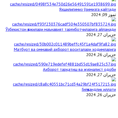
Яхшилигимиз ўзимизга қайтади
تموز 09, 2024
Ўзбекистон ҳожилари маънавият тарғиботчиларига айланади
حزيران 27, 2024
Матбуот ва оммавий ахборот воситалари ходимларига
حزيران 26, 2024
Ахборот тарқатиш ва журналист одоби
حزيران 27, 2024
Гиёҳвандлик иллати
حزيران 26, 2024