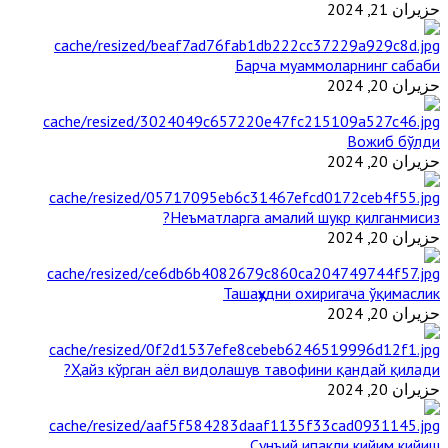
حزيران 21, 2024
Барча муаммоларнинг сабаби
حزيران 20, 2024
Вожиб бўлди
حزيران 20, 2024
Неъматларга амалий шукр қилганмисиз?
حزيران 20, 2024
Ташаҳҳудни охиригача ўқимаслик
حزيران 20, 2024
Ҳайз кўрган аёл видолашув тавофини қандай қилади?
حزيران 20, 2024
Сунъий ипакли кийим кийиш