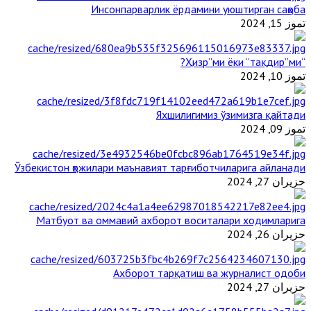
Инсонпарварлик ёрдамини уюштирган саҳоба
تموز 15, 2024
“Ҳизр”ми ёки “тақдир”ми?
تموز 10, 2024
Яхшилигимиз ўзимизга қайтади
تموز 09, 2024
Ўзбекистон ҳожилари маънавият тарғиботчиларига айланади
حزيران 27, 2024
Матбуот ва оммавий ахборот воситалари ходимларига
حزيران 26, 2024
Ахборот тарқатиш ва журналист одоби
حزيران 27, 2024