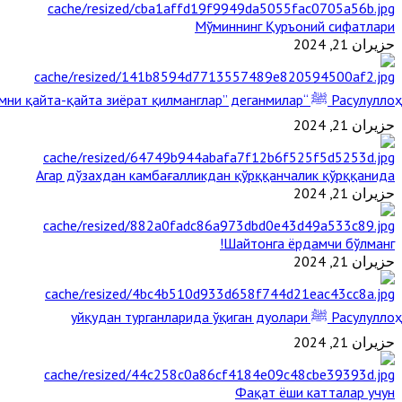
Мўминнинг Қуръоний сифатлари
حزيران 21, 2024
Расулуллоҳ ﷺ “Қабримни қайта-қайта зиёрат қилманглар” деганмилар?
حزيران 21, 2024
Агар дўзахдан камбағалликдан қўрққанчалик қўрққанида
حزيران 21, 2024
Шайтонга ёрдамчи бўлманг!
حزيران 21, 2024
Расулуллоҳ ﷺ уйқудан турганларида ўқиган дуолари
حزيران 21, 2024
Фақат ёши катталар учун