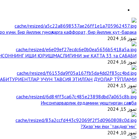
о куни. Бир йиллик гуноҳларга каффорат, бир йиллик қут-барака
تموز 16, 2024
НСОННИНГ ИШИ ЮРИШМАСЛИГИНИ энг КАТТА 33 та САБАБИ
تموز 16, 2024
АБИТУРИЕНТЛАР УЧУН ТАВСИЯ ЭТИЛГАН ДУОЛАР ТЎПЛАМИ
تموز 15, 2024
Инсонпарварлик ёрдамини уюштирган саҳоба
تموز 15, 2024
“Ҳизр”ми ёки “тақдир”ми?
تموز 10, 2024