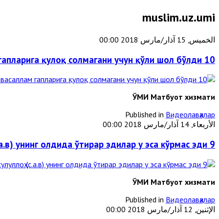
muslim.uz.umi
الخميس, 15 آذار/مارس 2018 00:00
10 мўъжиза: Расулуллоҳ соллаллоҳу алайҳи васаллам гапларига қулоқ солмагани учун қўли шол бўлди
ЎМИ Матбуот хизмати
Published in
Видеолавҳалар
الأربعاء, 14 آذار/مارس 2018 00:00
9 мўъжиза: Расулуллоҳ (с.а.в) унинг олдида ўтирар эдилар у эса кўрмас эди
ЎМИ Матбуот хизмати
Published in
Видеолавҳалар
الإثنين, 12 آذار/مارس 2018 00:00