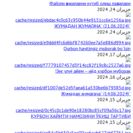
Файзли ҳожиларни кутиб олиш лаҳзалари
حزيران 24, 2024
“ЖУМАДАН ЖУМАГАЧА” (21.06.2024)
حزيران 24, 2024
Qurbon hayitingiz muborak bo`lsin
حزيران 17, 2024
Энг улуғ айём – ийд қурбон муборак!
حزيران 16, 2024
“Жумадан жумагача” (14.06.2024)
حزيران 15, 2024
ҚУРБОН ҲАЙИТИ НАМОЗИНИ ЎҚИШ ТАРТИБИ
حزيران 15, 2024