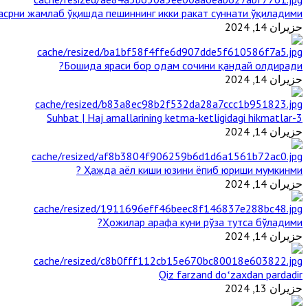
срни жамлаб ўқишда пешиннинг икки ракат суннати ўқиладими?
حزيران 14, 2024
Бошида яраси бор одам сочини қандай олдиради?
حزيران 14, 2024
3-Suhbat | Haj amallarining ketma-ketligidagi hikmatlar
حزيران 14, 2024
Ҳажда аёл киши юзини ёпиб юриши мумкинми ?
حزيران 14, 2024
Ҳожилар арафа куни рўза тутса бўладими?
حزيران 14, 2024
Qiz farzand doʻzaxdan pardadir
حزيران 13, 2024