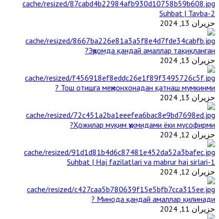
2-Suhbat | Tavba
حزيران 13, 2024
Эҳромда қандай амаллар тақиқланган?
حزيران 13, 2024
Тош отишга меҳмонхонадан қатнаш мумкинми ?
حزيران 13, 2024
Ҳожилар муқим ҳукмидами ёки мусофирми?
حزيران 12, 2024
1-Suhbat | Haj fazilatlari va mabrur haj sirlari
حزيران 12, 2024
Минода қандай амаллар қилинади ?
حزيران 11, 2024