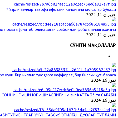
Узрли аёллар тавофи ифозани қачонгача қилсалар бўлади ?
حزيران 11, 2024
мда бошга ўрнатиб олинадиган соябондан фойдаланиш жоизми ?
حزيران 11, 2024
СЎНГГИ МАҚОЛАЛАР
о куни. Бир йиллик гуноҳларга каффорат, бир йиллик қут-барака
تموز 16, 2024
НСОННИНГ ИШИ ЮРИШМАСЛИГИНИ энг КАТТА 33 та САБАБИ
تموز 16, 2024
АБИТУРИЕНТЛАР УЧУН ТАВСИЯ ЭТИЛГАН ДУОЛАР ТЎПЛАМИ