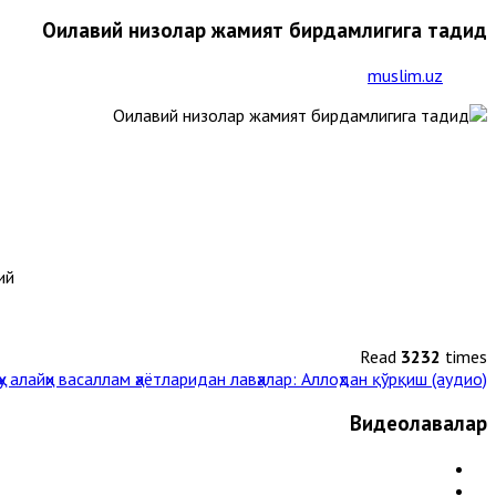
Оилавий низолар жамият бирдамлигига таҳдид
muslim.uz
ий
Read
3232
times
у алайҳи васаллам ҳаётларидан лавҳалар: Аллоҳдан қўрқиш (аудио)
Видеолавҳалар