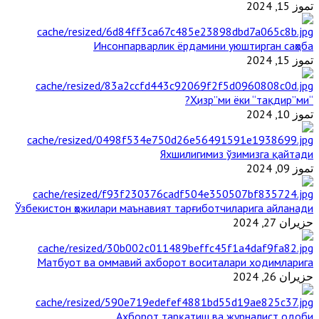
تموز 15, 2024
Инсонпарварлик ёрдамини уюштирган саҳоба
تموز 15, 2024
“Ҳизр”ми ёки “тақдир”ми?
تموز 10, 2024
Яхшилигимиз ўзимизга қайтади
تموز 09, 2024
Ўзбекистон ҳожилари маънавият тарғиботчиларига айланади
حزيران 27, 2024
Матбуот ва оммавий ахборот воситалари ходимларига
حزيران 26, 2024
Ахборот тарқатиш ва журналист одоби