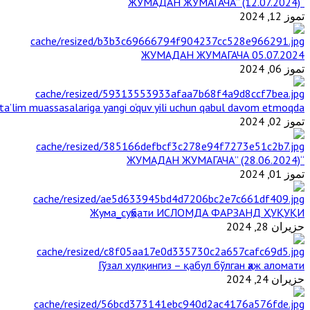
“ЖУМАДАН ЖУМАГАЧА” (12.07.2024)
تموز 12, 2024
ЖУМАДАН ЖУМАГАЧА 05.07.2024
تموز 06, 2024
a’lim muassasalariga yangi o‘quv yili uchun qabul davom etmoqda
تموز 02, 2024
“ЖУМАДАН ЖУМАГАЧА” (28.06.2024)
تموز 01, 2024
Жума_суҳбати ИСЛОМДА ФАРЗАНД ҲУҚУҚИ
حزيران 28, 2024
Гўзал хулқингиз – қабул бўлган ҳаж аломати
حزيران 24, 2024