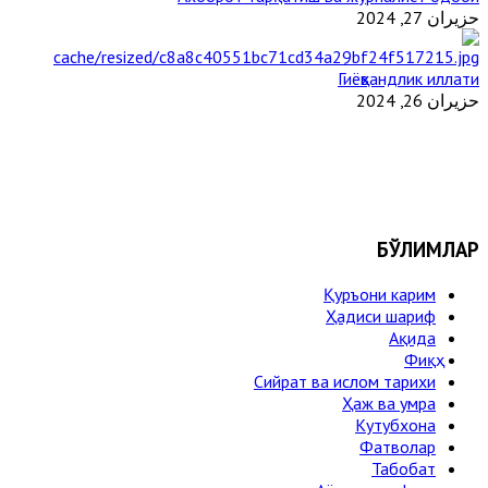
حزيران 27, 2024
Гиёҳвандлик иллати
حزيران 26, 2024
БЎЛИМЛАР
Қуръони карим
Ҳадиси шариф
Ақида
Фиқҳ
Сийрат ва ислом тарихи
Ҳаж ва умра
Кутубхона
Фатволар
Табобат