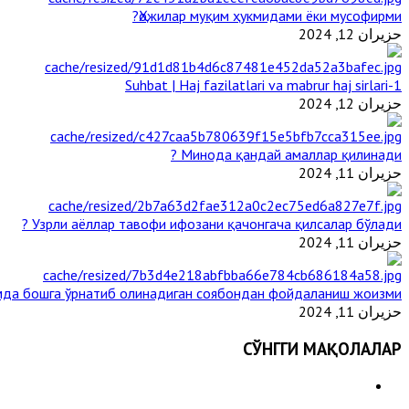
Ҳожилар муқим ҳукмидами ёки мусофирми?
حزيران 12, 2024
1-Suhbat | Haj fazilatlari va mabrur haj sirlari
حزيران 12, 2024
Минода қандай амаллар қилинади ?
حزيران 11, 2024
Узрли аёллар тавофи ифозани қачонгача қилсалар бўлади ?
حزيران 11, 2024
да бошга ўрнатиб олинадиган соябондан фойдаланиш жоизми ?
حزيران 11, 2024
СЎНГГИ МАҚОЛАЛАР