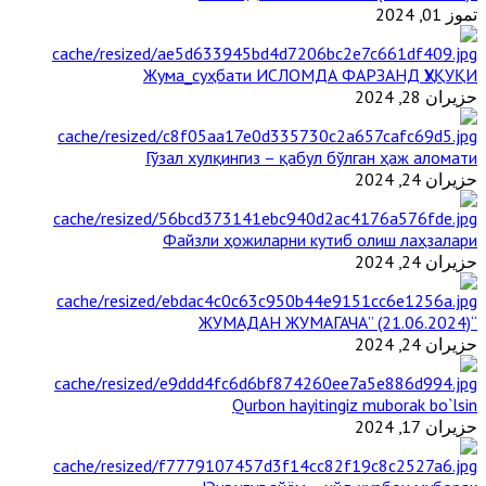
تموز 01, 2024
Жума_суҳбати ИСЛОМДА ФАРЗАНД ҲУҚУҚИ
حزيران 28, 2024
Гўзал хулқингиз – қабул бўлган ҳаж аломати
حزيران 24, 2024
Файзли ҳожиларни кутиб олиш лаҳзалари
حزيران 24, 2024
“ЖУМАДАН ЖУМАГАЧА” (21.06.2024)
حزيران 24, 2024
Qurbon hayitingiz muborak bo`lsin
حزيران 17, 2024