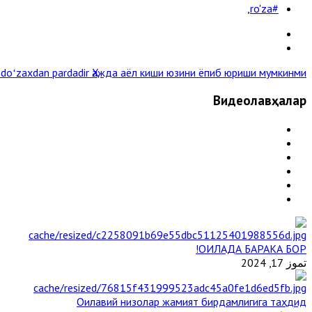
,
#ro'za
 doʻzaxdan pardadir
Ҳажда аёл киши юзини ёпиб юриши мумкинми ? »
Видеолавҳалар
ОИЛАДА БАРАКА БОР!
تموز 17, 2024
Оилавий низолар жамият бирдамлигига таҳдид