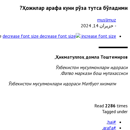
Ҳожилар арафа куни рўза тутса бўладими?
muslimuz
- حزيران 14, 2024
e
decrease font size
increase font size
Ҳикматуллоҳ домла Тоштемиров,
Ўзбекистон мусулмонлари идораси
Фатво маркази бош мутахассиси.
Ўзбекистон мусулмонлари идораси Матбуот хизмати
Read
2286
times
Tagged under
,
#haj
,
#arafa