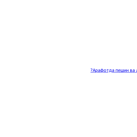
Арафотда пешин ва а