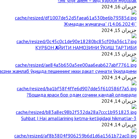
Энг улуғ айём – ийд қурбон муборак!
حزيران 16, 2024
“Жумадан жумагача” (14.06.2024)
حزيران 15, 2024
ҚУРБОН ҲАЙИТИ НАМОЗИНИ ЎҚИШ ТАРТИБИ
حزيران 15, 2024
срни жамлаб ўқишда пешиннинг икки ракат суннати ўқиладими?
حزيران 14, 2024
Бошида яраси бор одам сочини қандай олдиради?
حزيران 14, 2024
3-Suhbat | Haj amallarining ketma-ketligidagi hikmatlar
حزيران 14, 2024