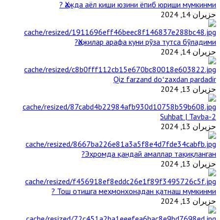
Ҳажда аёл киши юзини ёпиб юриши мумкинми ?
حزيران 14, 2024
Ҳожилар арафа куни рўза тутса бўладими?
حزيران 14, 2024
Qiz farzand doʻzaxdan pardadir
حزيران 13, 2024
2-Suhbat | Tavba
حزيران 13, 2024
Эҳромда қандай амаллар тақиқланган?
حزيران 13, 2024
Тош отишга меҳмонхонадан қатнаш мумкинми ?
حزيران 13, 2024