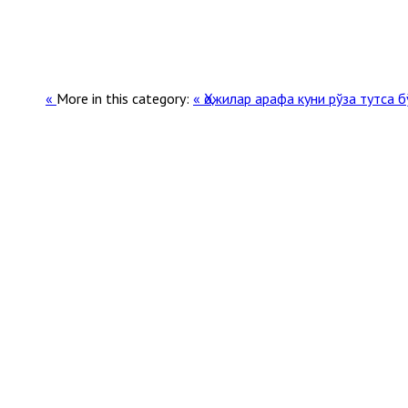
More in this category:
« Ҳожилар арафа куни рўза тутса