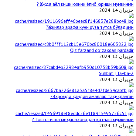
Ҳажда аёл киши юзини ёпиб юриши мумкинми ?
حزيران 14, 2024
Ҳожилар арафа куни рўза тутса бўладими?
حزيران 14, 2024
Qiz farzand doʻzaxdan pardadir
حزيران 13, 2024
2-Suhbat | Tavba
حزيران 13, 2024
Эҳромда қандай амаллар тақиқланган?
حزيران 13, 2024
Тош отишга меҳмонхонадан қатнаш мумкинми ?
حزيران 13, 2024