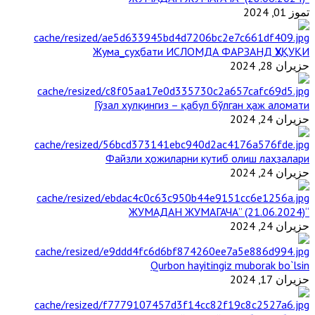
تموز 01, 2024
Жума_суҳбати ИСЛОМДА ФАРЗАНД ҲУҚУҚИ
حزيران 28, 2024
Гўзал хулқингиз – қабул бўлган ҳаж аломати
حزيران 24, 2024
Файзли ҳожиларни кутиб олиш лаҳзалари
حزيران 24, 2024
“ЖУМАДАН ЖУМАГАЧА” (21.06.2024)
حزيران 24, 2024
Qurbon hayitingiz muborak bo`lsin
حزيران 17, 2024