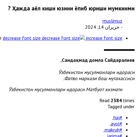
Ҳажда аёл киши юзини ёпиб юриши мумкинми ?
muslimuz
- حزيران 14, 2024
e
decrease font size
increase font size
Саидаҳмад домла Сайдаралиев,
Ўзбекистон мусулмонлари идораси
Фатво маркази бош мутахассиси.
Ўзбекистон мусулмонлари идораси Матбуот хизмати
Read
2384
times
Tagged under
,
#haj
,
#ayol
,
#makruh
,
#jarima