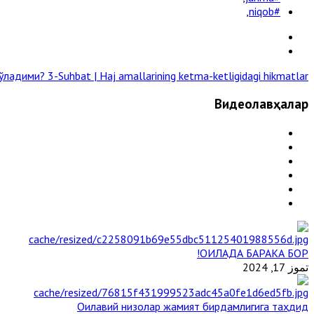
,
#niqob
 бўладими?
3-Suhbat | Haj amallarining ketma-ketligidagi hikmatlar »
Видеолавҳалар
ОИЛАДА БАРАКА БОР!
تموز 17, 2024
Оилавий низолар жамият бирдамлигига таҳдид