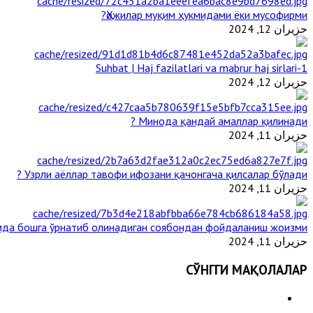
Ҳожилар муқим ҳукмидами ёки мусофирми?
حزيران 12, 2024
1-Suhbat | Haj fazilatlari va mabrur haj sirlari
حزيران 12, 2024
Минода қандай амаллар қилинади ?
حزيران 11, 2024
Узрли аёллар тавофи ифозани қачонгача қилсалар бўлади ?
حزيران 11, 2024
да бошга ўрнатиб олинадиган соябондан фойдаланиш жоизми ?
حزيران 11, 2024
СЎНГГИ МАҚОЛАЛАР