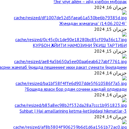
Энг улуғ айём – ийд қурбон муборак!
حزيران 16, 2024
“Жумадан жумагача” (14.06.2024)
حزيران 15, 2024
ҚУРБОН ҲАЙИТИ НАМОЗИНИ ЎҚИШ ТАРТИБИ
حزيران 15, 2024
срни жамлаб ўқишда пешиннинг икки ракат суннати ўқиладими?
حزيران 14, 2024
Бошида яраси бор одам сочини қандай олдиради?
حزيران 14, 2024
3-Suhbat | Haj amallarining ketma-ketligidagi hikmatlar
حزيران 14, 2024