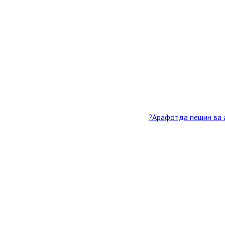
Арафотда пешин ва а