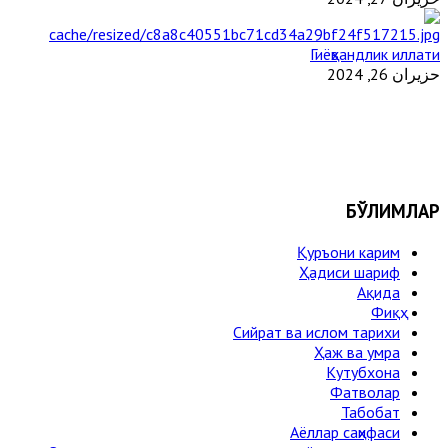
Гиёҳвандлик иллати
حزيران 26, 2024
БЎЛИМЛАР
Қуръони карим
Ҳадиси шариф
Ақида
Фиқҳ
Сийрат ва ислом тарихи
Ҳаж ва умра
Кутубхона
Фатволар
Табобат
Аёллар саҳифаси