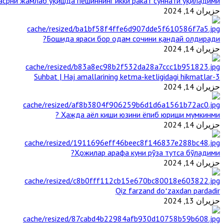
срни жамлаб ўқишда пешиннинг икки ракат суннати ўқиладими?
حزيران 14, 2024
Бошида яраси бор одам сочини қандай олдиради?
حزيران 14, 2024
3-Suhbat | Haj amallarining ketma-ketligidagi hikmatlar
حزيران 14, 2024
Ҳажда аёл киши юзини ёпиб юриши мумкинми ?
حزيران 14, 2024
Ҳожилар арафа куни рўза тутса бўладими?
حزيران 14, 2024
Qiz farzand doʻzaxdan pardadir
حزيران 13, 2024