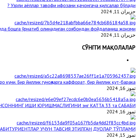
Узрли аёллар тавофи ифозани қачонгача қилсалар бўлади ?
حزيران 11, 2024
мда бошга ўрнатиб олинадиган соябондан фойдаланиш жоизми ?
حزيران 11, 2024
СЎНГГИ МАҚОЛАЛАР
о куни. Бир йиллик гуноҳларга каффорат, бир йиллик қут-барака
تموز 16, 2024
НСОННИНГ ИШИ ЮРИШМАСЛИГИНИ энг КАТТА 33 та САБАБИ
تموز 16, 2024
АБИТУРИЕНТЛАР УЧУН ТАВСИЯ ЭТИЛГАН ДУОЛАР ТЎПЛАМИ
تموز 15, 2024