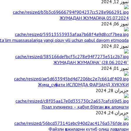
تموز 12, 2024
ЖУМАДАН ЖУМАГАЧА 05.07.2024
تموز 06, 2024
a’lim muassasalariga yangi o‘quv yili uchun qabul davom etmoqda
تموز 02, 2024
“ЖУМАДАН ЖУМАГАЧА” (28.06.2024)
تموز 01, 2024
Жума_суҳбати ИСЛОМДА ФАРЗАНД ҲУҚУҚИ
حزيران 28, 2024
Гўзал хулқингиз – қабул бўлган ҳаж аломати
حزيران 24, 2024
Файзли ҳожиларни кутиб олиш лаҳзалари