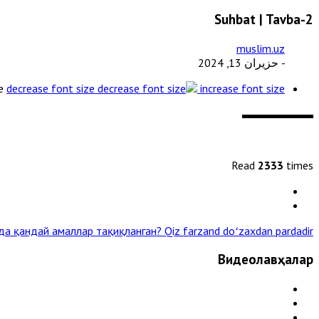
2-Suhbat | Tavba
muslim.uz
- حزيران 13, 2024
e
decrease font size
increase font size
Read
2333
times
мда қандай амаллар тақиқланган?
Qiz farzand doʻzaxdan pardadir »
Видеолавҳалар