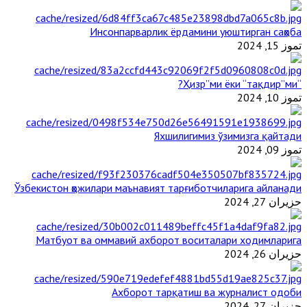
Инсонпарварлик ёрдамини уюштирган саҳоба
تموز 15, 2024
“Ҳизр”ми ёки “тақдир”ми?
تموز 10, 2024
Яхшилигимиз ўзимизга қайтади
تموز 09, 2024
Ўзбекистон ҳожилари маънавият тарғиботчиларига айланади
حزيران 27, 2024
Матбуот ва оммавий ахборот воситалари ходимларига
حزيران 26, 2024
Ахборот тарқатиш ва журналист одоби
حزيران 27, 2024