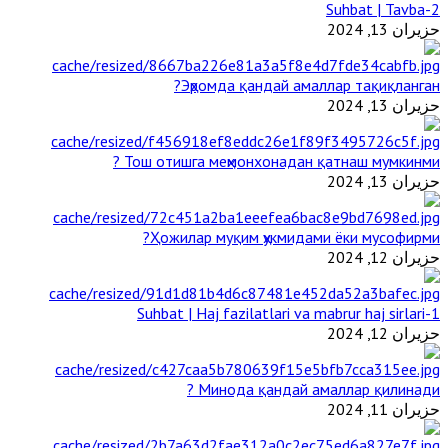
2-Suhbat | Tavba
حزيران 13, 2024
Эҳромда қандай амаллар тақиқланган?
حزيران 13, 2024
Тош отишга меҳмонхонадан қатнаш мумкинми ?
حزيران 13, 2024
Ҳожилар муқим ҳукмидами ёки мусофирми?
حزيران 12, 2024
1-Suhbat | Haj fazilatlari va mabrur haj sirlari
حزيران 12, 2024
Минода қандай амаллар қилинади ?
حزيران 11, 2024