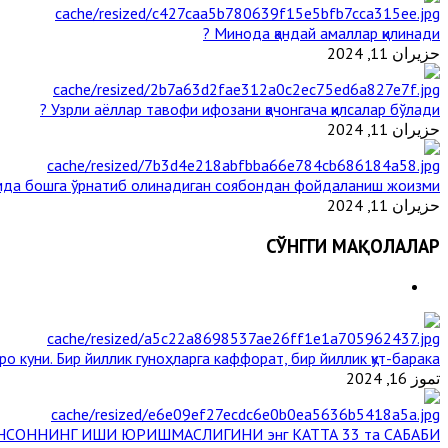
Минода қандай амаллар қилинади ?
حزيران 11, 2024
Узрли аёллар тавофи ифозани қачонгача қилсалар бўлади ?
حزيران 11, 2024
да бошга ўрнатиб олинадиган соябондан фойдаланиш жоизми ?
حزيران 11, 2024
СЎНГГИ МАҚОЛАЛАР
ро куни. Бир йиллик гуноҳларга каффорат, бир йиллик қут-барака
تموز 16, 2024
НСОННИНГ ИШИ ЮРИШМАСЛИГИНИ энг КАТТА 33 та САБАБИ