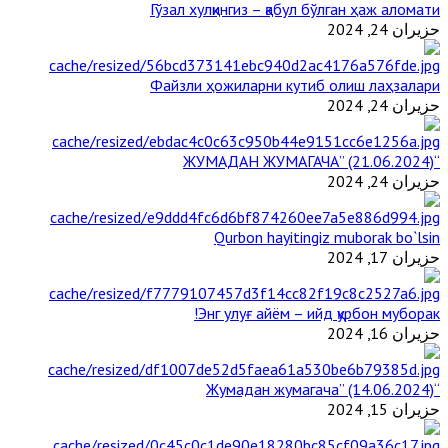
Гўзал хулқингиз – қабул бўлган ҳаж аломати
حزيران 24, 2024
Файзли ҳожиларни кутиб олиш лаҳзалари
حزيران 24, 2024
“ЖУМАДАН ЖУМАГАЧА” (21.06.2024)
حزيران 24, 2024
Qurbon hayitingiz muborak bo`lsin
حزيران 17, 2024
Энг улуғ айём – ийд қурбон муборак!
حزيران 16, 2024
“Жумадан жумагача” (14.06.2024)
حزيران 15, 2024