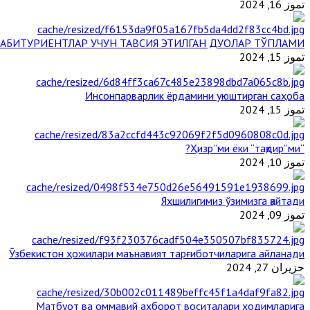
تموز 16, 2024
АБИТУРИЕНТЛАР УЧУН ТАВСИЯ ЭТИЛГАН ДУОЛАР ТЎПЛАМИ
تموز 15, 2024
Инсонпарварлик ёрдамини уюштирган саҳоба
تموز 15, 2024
“Ҳизр”ми ёки “тақдир”ми?
تموز 10, 2024
Яхшилигимиз ўзимизга қайтади
تموز 09, 2024
Ўзбекистон ҳожилари маънавият тарғиботчиларига айланади
حزيران 27, 2024
Матбуот ва оммавий ахборот воситалари ходимларига