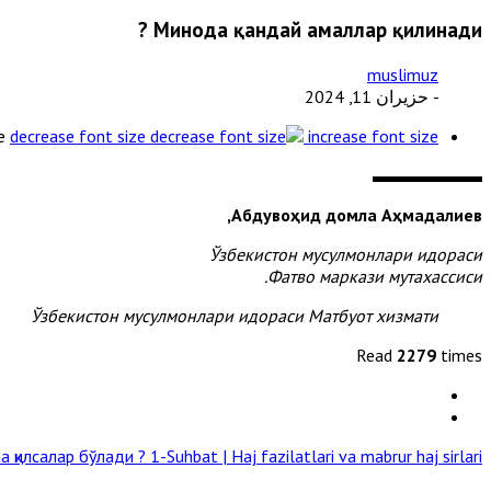
Минода қандай амаллар қилинади ?
muslimuz
- حزيران 11, 2024
e
decrease font size
increase font size
Абдувоҳид домла Аҳмадалиев,
Ўзбекистон мусулмонлари идораси
Фатво маркази мутахассиси.
Ўзбекистон мусулмонлари идораси Матбуот хизмати
Read
2279
times
а қилсалар бўлади ?
1-Suhbat | Haj fazilatlari va mabrur haj sirlari »