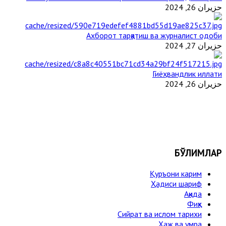
حزيران 26, 2024
Ахборот тарқатиш ва журналист одоби
حزيران 27, 2024
Гиёҳвандлик иллати
حزيران 26, 2024
БЎЛИМЛАР
Қуръони карим
Ҳадиси шариф
Ақида
Фиқҳ
Сийрат ва ислом тарихи
Ҳаж ва умра