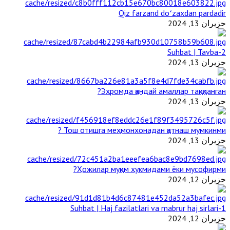
Qiz farzand doʻzaxdan pardadir
حزيران 13, 2024
2-Suhbat | Tavba
حزيران 13, 2024
Эҳромда қандай амаллар тақиқланган?
حزيران 13, 2024
Тош отишга меҳмонхонадан қатнаш мумкинми ?
حزيران 13, 2024
Ҳожилар муқим ҳукмидами ёки мусофирми?
حزيران 12, 2024
1-Suhbat | Haj fazilatlari va mabrur haj sirlari
حزيران 12, 2024