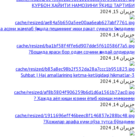
ҚУРБОН ҲАЙИТИ НАМОЗИНИ ЎҚИШ ТАРТИБИ
حزيران 15, 2024
 асрни жамлаб ўқишда пешиннинг икки ракат суннати ўқиладими?
حزيران 14, 2024
Бошида яраси бор одам сочини қандай олдиради?
حزيران 14, 2024
3-Suhbat | Haj amallarining ketma-ketligidagi hikmatlar
حزيران 14, 2024
Ҳажда аёл киши юзини ёпиб юриши мумкинми ?
حزيران 14, 2024
Ҳожилар арафа куни рўза тутса бўладими?
حزيران 14, 2024