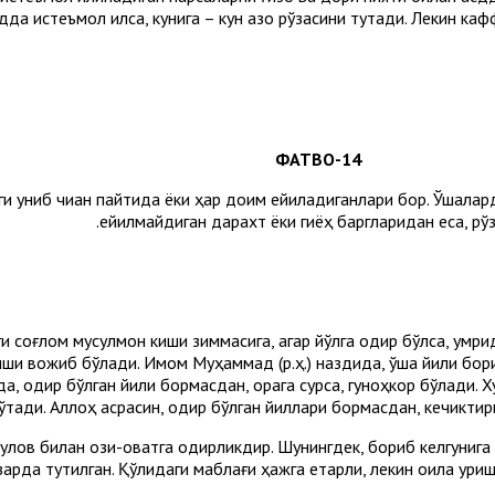
адда истеъмол қилса, кунига – кун қазо рўзасини тутади. Лекин ка
14-ФАТВО
и униб чиққан пайтида ёки ҳар доим ейиладиганлари бор. Ўшалард
ейилмайдиган дарахт ёки гиёҳ баргларидан еса, рўз
ги соғлом мусулмон киши зиммасига, агар йўлга қодир бўлса, ум
иши вожиб бўлади. Имом Муҳаммад (р.ҳ.) наздида, ўша йили бори
ида, қодир бўлган йили бормасдан, орқага сурса, гуноҳкор бўлади
 ўтади. Аллоҳ асрасин, қодир бўлган йиллари бормасдан, кечикти
ов билан озиқ-овқатга қодирликдир. Шунингдек, бориб келгунига 
арда тутилган. Қўлидаги маблағи ҳажга етарли, лекин оила қуриш