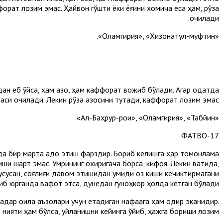
ффорат лозим эмас. Ҳайвон гўшти ёки ёғини хомича еса ҳам, рўза
очилади.
«Оламгирия», «Хизонатул-муфтин».
ан еб қўйса, ҳам қазо, ҳам каффорат вожиб бўлади. Агар одатда
аси очилади. Лекин рўза қазосини тутади, каффорат лозим эмас.
«Ал-Баҳрур-роиқ», «Оламгирия», «Табйин».
17-ФАТВО
рида бир марта адо этиш фарздир. Бориб келишга ҳар томонлама
ши шарт эмас. Умрининг охиригача борса, кифоя. Лекин вақтида,
. Хусусан, соғлиғи давом этишидан умиди оз киши кечиктирмагани
риб юрганда вафот этса, дунёдан гуноҳкор ҳолда кетган бўлади.
қадар оила аъзолари учун етадиган нафақага ҳам қодир эканидир.
 нияти ҳам бўлса, уйланишни кейинга қўйиб, ҳажга бориши лозим.