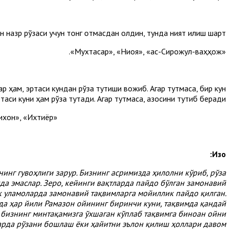
н назр рўзаси учун тонг отмасдан олдин, тунда ният қилиш шарт.
«Мухтасар», «Ниқоя», «ас-Сирожул-ваҳҳож».
лар ҳам, эртаси кундан рўза тутиши вожиб. Агар тутмаса, бир кун
таси куни ҳам рўза тутади. Агар тутмаса, қазосини тутиб беради.
«Мухтасар», «Қозихон», «Ихтиёр».
Изоҳ:
нинг гувоҳлиги зарур. Бизнинг асримизда ҳилолни кўриб, рўза
да эмаслар. Зеро, кейинги вақтларда пайдо бўлган замонавий
к уламоларда замонавий тақвимларга мойиллик пайдо қилган.
да ҳар йили Рамазон ойининг биринчи куни, тақвимда қандай
, бизнинг минтақамизга ўхшаган кўплаб тақвимга биноан ойни
арда рўзани бошлаш ёки ҳайитни эълон қилиш ҳоллари давом