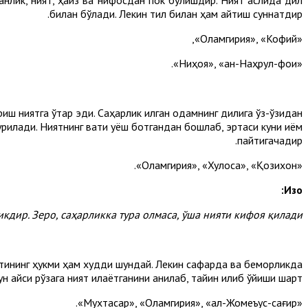
билан бўлади. Лекин тил билан ҳам айтиш суннатдир.
«Оламгирия», «Кофий»,
«Ниҳоя», «ан-Наҳрул-фоиқ».
риш ниятга ўтар эди. Саҳарлик қилган одамнинг дилига ўз-ўзидан
рилади. Ниятнинг вақти қуёш ботгандан бошлаб, эртаси куни қиём
пайтигачадир.
«Оламгирия», «Хулоса», «Қозихон».
Изоҳ:
дир. Зеро, саҳарликка тура олмаса, ўша нияти кифоя қилади.
иятининг ҳукми ҳам худди шундай. Лекин сафарда ва беморликда
н қайси рўзага ният қилаётганини аниқлаб, тайин қилиб қўйиши шарт.
«Мухтасар», «Оламгирия», «ал-Жомеъус-сағир».