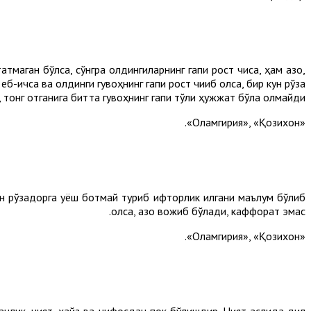
маган бўлса, сўнгра олдингиларнинг гапи рост чиқса, ҳам қазо,
-ичса ва олдинги гувоҳнинг гапи рост чиқиб қолса, бир кун рўза
тонг отганига битта гувоҳнинг гапи тўлиқ ҳужжат бўла олмайди.
«Оламгирия», «Қозихон».
ан рўзадорга қуёш ботмай туриб ифторлик қилгани маълум бўлиб
қолса, қазо вожиб бўлади, каффорат эмас.
«Оламгирия», «Қозихон».
ганлик, ният, ҳайз ва нифосдан пок бўлишдир. Ният аслида дил