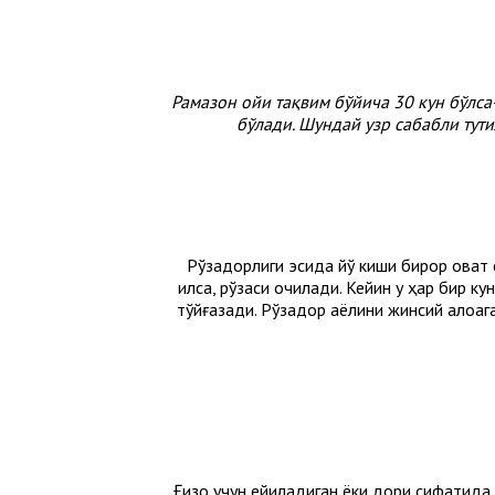
Рамазон ойи тақвим бўйича 30 кун бўлса
бўлади. Шундай узр сабабли тут
Рўзадорлиги эсида йўқ киши бирор овқат 
қилса, рўзаси очилади. Кейин у ҳар бир 
тўйғазади. Рўзадор аёлини жинсий алоқага
Ғизо учун ейиладиган ёки дори сифатида 