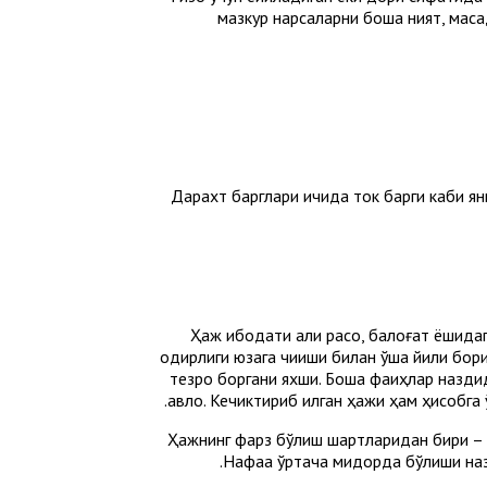
мазкур нарсаларни бошқа ният, мақс
Дарахт барглари ичида ток барги каби янг
Ҳаж ибодати ақли расо, балоғат ёшида
қодирлиги юзага чиқиши билан ўша йили бор
тезроқ боргани яхши. Бошқа фақиҳлар назд
авло. Кечиктириб қилган ҳажи ҳам ҳисобга
Ҳажнинг фарз бўлиш шартларидан бири – ул
Нафақа ўртача миқдорда бўлиши наз