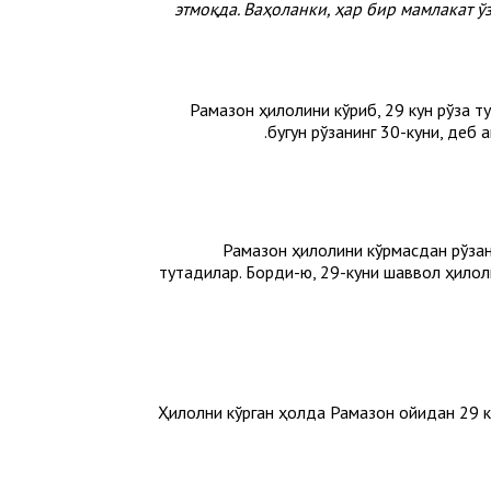
этмоқда. Ваҳоланки, ҳар бир мамлакат 
Рамазон ҳилолини кўриб, 29 кун рўза т
бугун рўзанинг 30-куни, деб а
Рамазон ҳилолини кўрмасдан рўзани
тутадилар. Борди-ю, 29-куни шаввол ҳилоли
Ҳилолни кўрган ҳолда Рамазон ойидан 29 кун