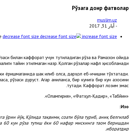
Рўзага доир фатволар
muslim.uz
- أيار 31, 2017
e
decrease font size
increase font size
 рўзаси билан каффорат учун тутиладиган рўза ва Рамазон ойида
нчалиги тайин этилмаган назр. Қолган рўзалар нафл ҳисобланади.
ёки ёришмаганида шак қилиб қолса, дарҳол еб-ичишни тўхтатади.
, рўзаси дуруст. Агар аниқланса, бир кунига бир кун қазосини
тутади. Каффорат лозим эмас.
«Оламгирия», «Фатҳул-Қадир», «Табйин».
Изоҳ:
шга
ўрин
йўқ.
Қўлида
тақвими,
соати
бўла
туриб,
аниқ
белгилаб
га 60
кун
рўза
тутиш
ёки 60
нафар
мискинга
таом
беришдан
иборатдир.