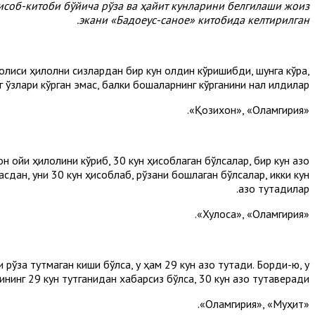
ҳисоб-китоби бўйича рўза ва ҳайит кунларини белгилаши жоиз
экани «Бадоеус-саное» китобида келтирилган.
ҳолиси ҳилолни сизлардан бир кун олдин кўришибди, шунга кўра,
 ўзлари кўрган эмас, балки бошқаларнинг кўрганини нақл қилдилар.
«Қозихон», «Оламгирия».
 ойи ҳилолини кўриб, 30 кун ҳисоблаган бўлсалар, бир кун қазо
дан, уни 30 кун ҳисоблаб, рўзани бошлаган бўлсалар, ик­ки кун
қазо тутадилар.
«Хулоса», «Оламгирия».
рўза тутмаган киши бўлса, у ҳам 29 кун қазо тутади. Борди-ю, у
нинг 29 кун тутганидан хабарсиз бўлса, 30 кун қазо тутаверади.
«Оламгирия», «Муҳит».