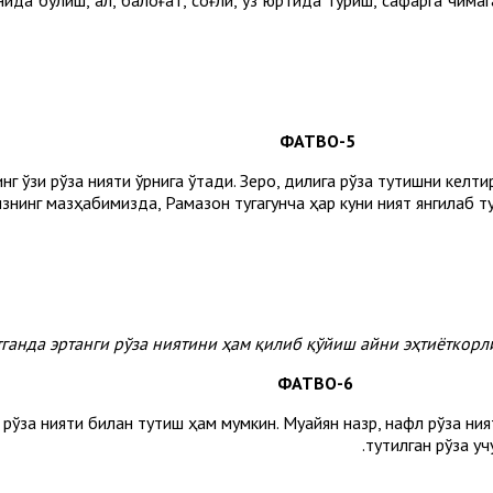
5-ФАТВО
нг ўзи рўза нияти ўрнига ўтади. Зеро, дилига рўза тутишни келти
изнинг мазҳабимизда, Рамазон тугагунча ҳар куни ният янгилаб ту
анда эртанги рўза ниятини ҳам қилиб қўйиш айни эҳтиёткорлик
6-ФАТВО
 рўза нияти билан тутиш ҳам мумкин. Муайян назр, нафл рўза н
тутилган рўза учу