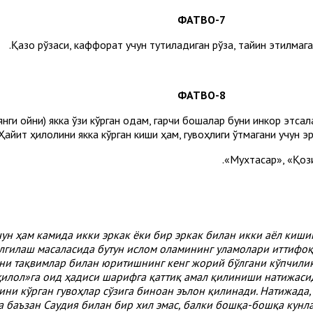
7-ФАТВО
Қазо рўзаси, каффорат учун тутиладиган рўза, тайин этилмага
8-ФАТВО
янги ойни) якка ўзи кўрган одам, гарчи бошқалар буни инкор этса
Ҳайит ҳилолини якка кўрган киши ҳам, гувоҳлиги ўтмагани учун эр
учун ҳам камида икки эркак ёки бир эркак билан икки аёл киши
елгилаш масаласида бутун ислом оламининг уламолари иттифоқ
ини тақвимлар билан юритишнинг кенг жорий бўлгани кўпчили
ҳилол»га оид ҳадиси шарифга қаттиқ амал қилиниши натижаси
лини кўрган гувоҳлар сўзига биноан эълон қилинади. Натижада
 баъзан Саудия билан бир хил эмас, балки бошқа-бошқа кунл