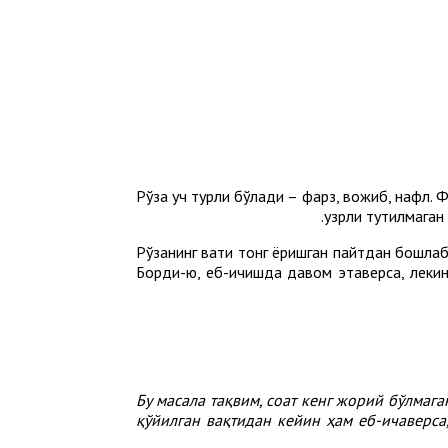
Рўза уч турли бўлади – фарз, вожиб, нафл. 
узрли тутилмаган 
Рўзанинг вақти тонг ёришган пайтдан бошлаб,
Борди-ю, еб-ичишда давом этаверса, лекин т
Бу
масала
тақвим,
соат
кенг
жорий
бўлмаг
қўйилган
вақтидан
кейин
ҳам
еб-
ичаверса