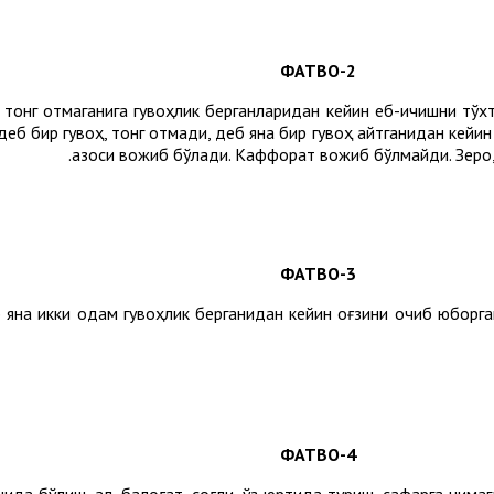
2-ФАТВО
 тонг отмаганига гувоҳлик берганларидан кейин еб-ичишни тўхтат
еб бир гувоҳ, тонг отмади, деб яна бир гувоҳ айтганидан кейин еб
қазоси вожиб бўлади. Каффорат вожиб бўлмайди. Зеро, 
3-ФАТВО
еб яна икки одам гувоҳлик берганидан кейин оғзини очиб юборг
4-ФАТВО
а бўлиш, ақл, балоғат, соғлиқ, ўз юртида туриш, сафарга чиқма