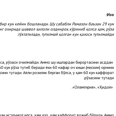
Изоҳ:
 бир кун кейин бошланади. Шу сабабли Рамазон баъзан 29 кун
инг охирида шаввол ҳилоли олдинроқ кўриниб қолса ҳам, рўза
тўхтатилади, тутилмай қолган кун қазоси тутилмайди.
 қўйса, рўзаси очилмайди. Аммо шу ишлардан бирортасини қасддан
60 кун рўза тутиб беради ёки 60 нафар оч киши (мискин) қорнини
асини тутади. Аёли розилик берган бўлса, у ҳам 60 кун каффорат
рўзасини тутади.
«Оламгирия», «Ҳидоя».
дан истеъмол қилса, ҳам қазо, ҳам каффорат вожиб бўлади. Аммо