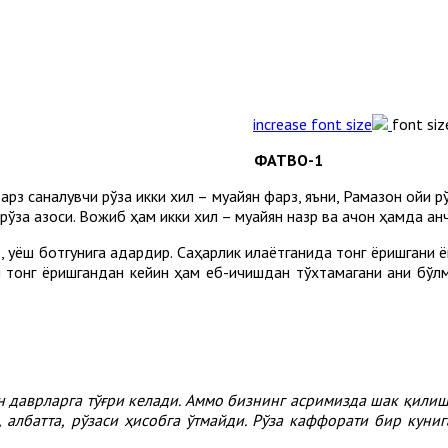
font siz
1-ФАТВО
Фарз саналувчи рўза икки хил – муайян фарз, яъни, Рамазон ойи
рўза қазоси. Вожиб ҳам икки хил – муайян назр ва қачон ҳамда қа
 қуёш ботгунига қадардир. Саҳарлик қилаётганида тонг ёришгани 
онг ёришгандан кейин ҳам еб-ичишдан тўхтамагани аниқ бўлмаса
ан
даврларга
тўғри
келади.
Аммо
бизнинг
асримизда
шак
қили
,
албатта,
рўзаси
ҳисобга
ўтмайди.
Рўза
каффорати
бир
куни