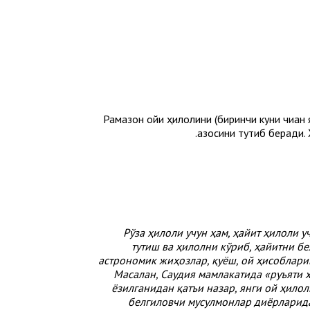
Рамазон ойи ҳилолини (биринчи куни чиққан 
қазосини тутиб беради. 
Рўза ҳилоли учун ҳам, ҳайит ҳилоли 
тутиш ва ҳилолни кўриб, ҳайитни б
астрономик жиҳозлар, қуёш, ой ҳисоблар
Масалан, Саудия мамлакатида «руъяти 
ёзилганидан қатъи назар, янги ой ҳило
белгиловчи мусулмонлар диёрларида