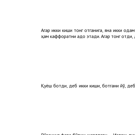
Агар икки киши тонг отганига, яна икки одам
ҳам каффоратни адо этади. Агар тонг отди, д
Қуёш ботди, деб икки киши, ботгани йўқ, д
Рўзанинг фарз бўлиш шартлари – Ислом динид