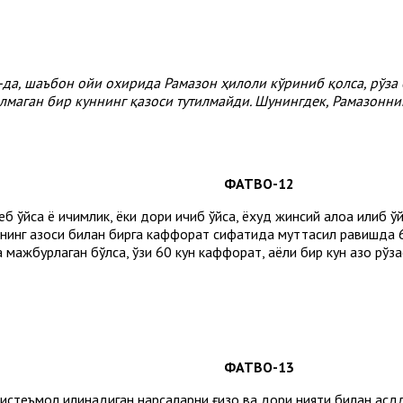
-да, шаъбон ойи охирида Рамазон ҳилоли кўриниб қолса, рўза
илмаган бир куннинг қазоси тутилмайди. Шунингдек, Рамазонн
12-ФАТВО
еб қўйса ё ичимлик, ёки дори ичиб қўйса, ёхуд жинсий алоқа қилиб
куннинг қазоси билан бирга каффорат сифатида муттасил равишда 
 мажбурлаган бўлса, ўзи 60 кун каффорат, аёли бир кун қазо рўз
13-ФАТВО
истеъмол қилинадиган нарсаларни ғизо ва дори нияти билан қасд