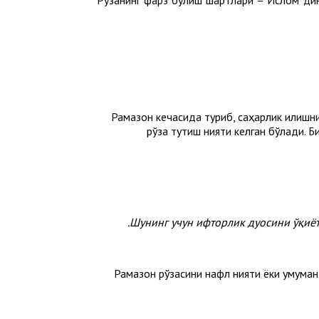
Рамазон кечасида туриб, саҳарлик қилишни
рўза тутиш нияти келган бўлади. Б
Шунинг учун ифторлик дуосини ўқиётг
Рамазон рўзасини нафл нияти ёки умуман