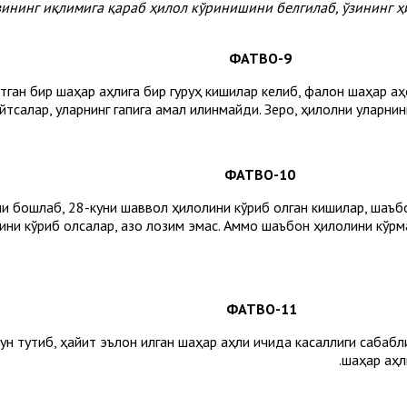
ўзининг иқлимига қараб ҳилол кўринишини белгилаб, ўзининг 
9-ФАТВО
утган бир шаҳар аҳлига бир гуруҳ кишилар келиб, фалон шаҳар а
йтсалар, уларнинг гапига амал қилинмайди. Зеро, ҳилолни уларнинг
10-ФАТВО
 бошлаб, 28-куни шаввол ҳилолини кўриб қолган кишилар, шаъбон
ни кўриб қолсалар, қазо лозим эмас. Аммо шаъбон ҳилолини кўрмас
11-ФАТВО
 тутиб, ҳайит эълон қилган шаҳар аҳли ичида касаллиги сабабли 
шаҳар аҳли