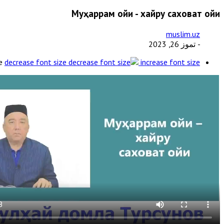
Муҳаррам ойи - хайру саховат ойи
muslim.uz
- تموز 26, 2023
e
decrease font size
increase font size