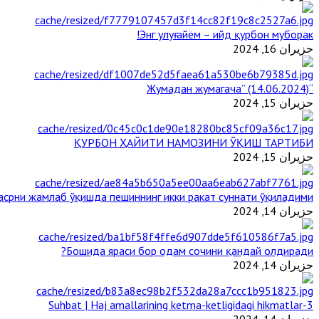
Энг улуғ айём – ийд қурбон муборак!
حزيران 16, 2024
“Жумадан жумагача” (14.06.2024)
حزيران 15, 2024
ҚУРБОН ҲАЙИТИ НАМОЗИНИ ЎҚИШ ТАРТИБИ
حزيران 15, 2024
срни жамлаб ўқишда пешиннинг икки ракат суннати ўқиладими?
حزيران 14, 2024
Бошида яраси бор одам сочини қандай олдиради?
حزيران 14, 2024
3-Suhbat | Haj amallarining ketma-ketligidagi hikmatlar
حزيران 14, 2024