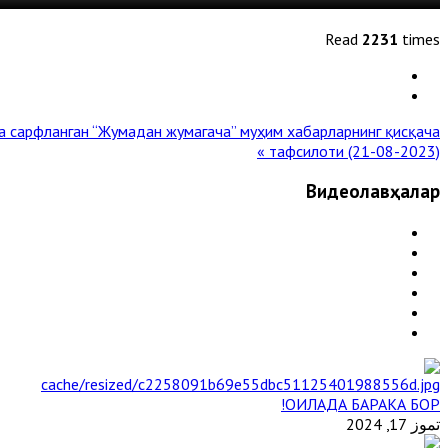
Read
2231
times
да сарфланган
“Жумадан жумагача” муҳим хабарларнинг қисқача
тафсилоти (21-08-2023) »
Видеолавҳалар
ОИЛАДА БАРАКА БОР!
تموز 17, 2024