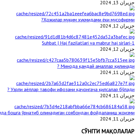
حزيران 13, 2024
Ҳожилар муқим ҳукмидами ёки мусофирми?
حزيران 12, 2024
1-Suhbat | Haj fazilatlari va mabrur haj sirlari
حزيران 12, 2024
Минода қандай амаллар қилинади ?
حزيران 11, 2024
Узрли аёллар тавофи ифозани қачонгача қилсалар бўлади ?
حزيران 11, 2024
да бошга ўрнатиб олинадиган соябондан фойдаланиш жоизми ?
حزيران 11, 2024
СЎНГГИ МАҚОЛАЛАР