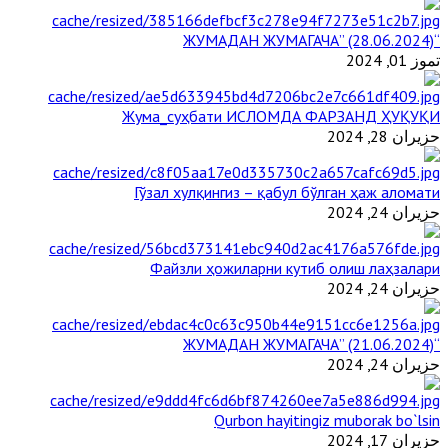
“ЖУМАДАН ЖУМАГАЧА” (28.06.2024)
تموز 01, 2024
Жума_суҳбати ИСЛОМДА ФАРЗАНД ҲУҚУҚИ
حزيران 28, 2024
Гўзал хулқингиз – қабул бўлган ҳаж аломати
حزيران 24, 2024
Файзли ҳожиларни кутиб олиш лаҳзалари
حزيران 24, 2024
“ЖУМАДАН ЖУМАГАЧА” (21.06.2024)
حزيران 24, 2024
Qurbon hayitingiz muborak bo`lsin
حزيران 17, 2024