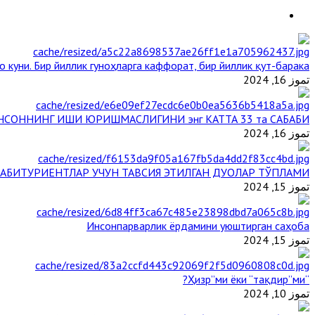
 куни. Бир йиллик гуноҳларга каффорат, бир йиллик қут-барака
تموز 16, 2024
НСОННИНГ ИШИ ЮРИШМАСЛИГИНИ энг КАТТА 33 та САБАБИ
تموز 16, 2024
АБИТУРИЕНТЛАР УЧУН ТАВСИЯ ЭТИЛГАН ДУОЛАР ТЎПЛАМИ
تموز 15, 2024
Инсонпарварлик ёрдамини уюштирган саҳоба
تموز 15, 2024
“Ҳизр”ми ёки “тақдир”ми?
تموز 10, 2024