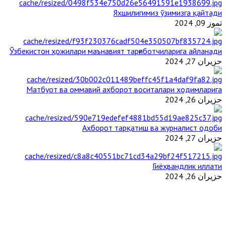
Яхшилигимиз ўзимизга қайтади
تموز 09, 2024
Ўзбекистон ҳожилари маънавият тарғиботчиларига айланади
حزيران 27, 2024
Матбуот ва оммавий ахборот воситалари ходимларига
حزيران 26, 2024
Ахборот тарқатиш ва журналист одоби
حزيران 27, 2024
Гиёҳвандлик иллати
حزيران 26, 2024