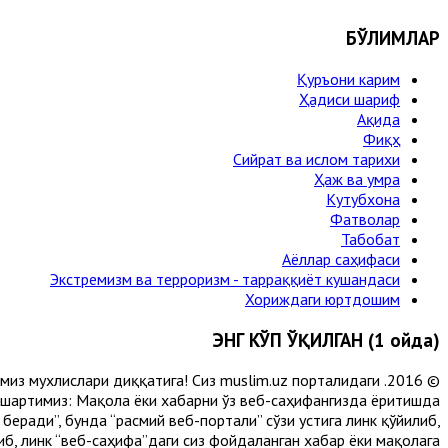
БЎЛИМЛАР
Қуръони карим
Ҳадиси шариф
Ақида
Фиқҳ
Сийрат ва ислом тарихи
Ҳаж ва умра
Кутубхона
Фатволар
Табобат
Аёллар саҳифаси
Экстремизм ва терроризм - тарраққиёт кушандаси
Хориждаги юртдошим
ЭНГ КЎП ЎҚИЛГАН (1 ойда)
лимиз мухлислари диққатига! Сиз muslim.uz порталидаги
 шартимиз: Мақола ёки хабарни ўз веб-саҳифангизда ёритишда
еради”, бунда “расмий веб-портали” сўзи устига линк қўйилиб,
либ, линк “веб-саҳифа”даги сиз фойдаланган хабар ёки мақолага