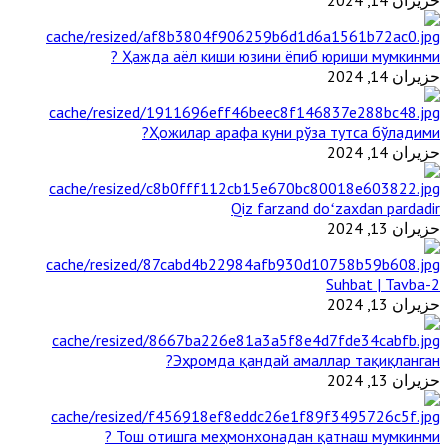
Ҳажда аёл киши юзини ёпиб юриши мумкинми ?
حزيران 14, 2024
Ҳожилар арафа куни рўза тутса бўладими?
حزيران 14, 2024
Qiz farzand doʻzaxdan pardadir
حزيران 13, 2024
2-Suhbat | Tavba
حزيران 13, 2024
Эҳромда қандай амаллар тақиқланган?
حزيران 13, 2024
Тош отишга меҳмонхонадан қатнаш мумкинми ?