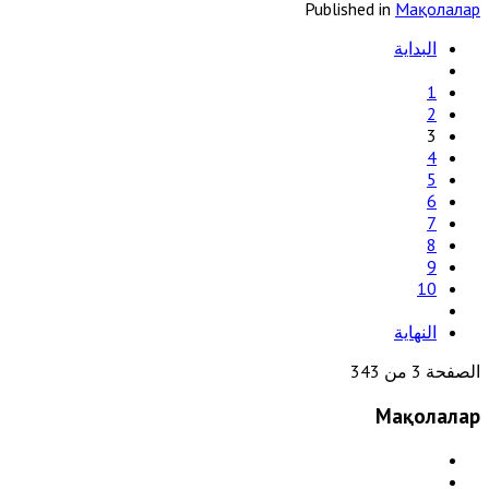
Published in
Мақолалар
البداية
1
2
3
4
5
6
7
8
9
10
النهاية
الصفحة 3 من 343
Мақолалар