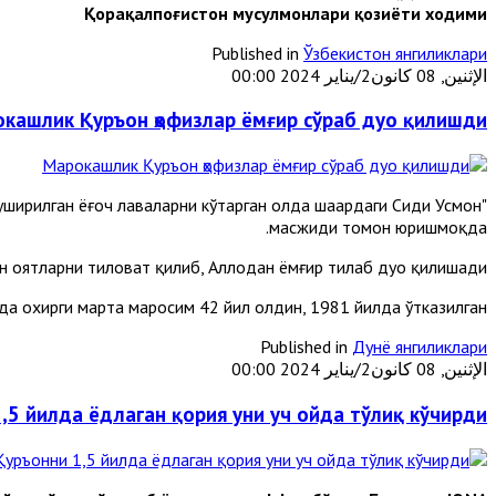
Қорақалпоғистон мусулмонлари қозиёти ходими
Published in
Ўзбекистон янгиликлари
الإثنين, 08 كانون2/يناير 2024 00:00
кашлик Қуръон ҳофизлар ёмғир сўраб дуо қилишди
ширилган ёғоч лавҳаларни кўтарган ҳолда шаҳардаги Сиди Усмон
масжиди томон юришмоқда.
 оятларни тиловат қилиб, Аллоҳдан ёмғир тилаб дуо қилишади.
да охирги марта маросим 42 йил олдин, 1981 йилда ўтказилган.
Published in
Дунё янгиликлари
الإثنين, 08 كانون2/يناير 2024 00:00
,5 йилда ёдлаган қория уни уч ойда тўлиқ кўчирди