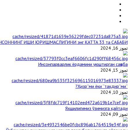
НСОННИНГ ИШИ ЮРИШМАСЛИГИНИ энг КАТТА 33 та САБАБИ
تموز 16, 2024
Инсонпарварлик ёрдамини уюштирган саҳоба
تموز 15, 2024
“Ҳизр”ми ёки “тақдир”ми?
تموز 10, 2024
Яхшилигимиз ўзимизга қайтади
تموز 09, 2024