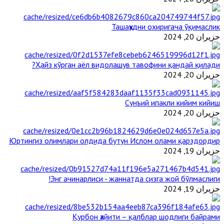
Ташаҳҳудни охиригача ўқимаслик
حزيران 20, 2024
Ҳайз кўрган аёл видолашув тавофини қандай қилади?
حزيران 20, 2024
Сунъий ипакли кийим кийиш
حزيران 20, 2024
Юртингиз олимлари олдида бутун Ислом олами қарздордир
حزيران 19, 2024
Энг ачинарлиси - жаннатда сизга жой бўлмаслиги!
حزيران 19, 2024
Қурбон ҳайити – қалблар шодлиги байрами