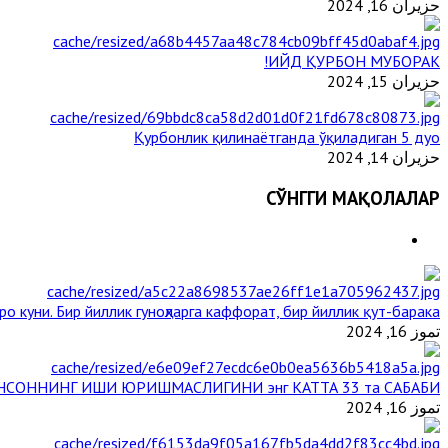
حزيران 16, 2024
ИЙД ҚУРБОН МУБОРАК!
حزيران 15, 2024
Қурбонлик қилинаётганда ўқиладиган 5 дуо
حزيران 14, 2024
СЎНГГИ МАҚОЛАЛАР
о куни. Бир йиллик гуноҳларга каффорат, бир йиллик қут-барака
تموز 16, 2024
НСОННИНГ ИШИ ЮРИШМАСЛИГИНИ энг КАТТА 33 та САБАБИ
تموز 16, 2024