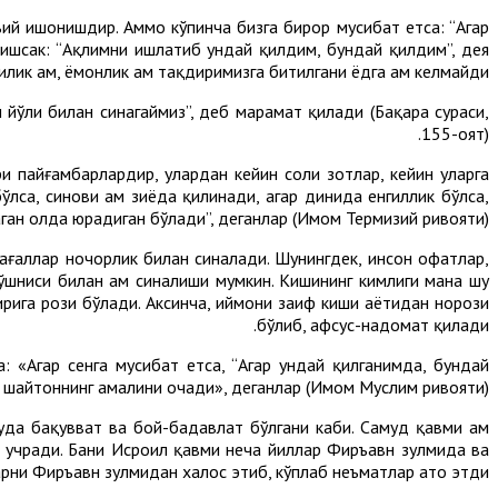
тъий ишонишдир. Аммо кўпинча бизга бирор мусибат етса: “Агар
ришсак: “Ақлимни ишлатиб ундай қилдим, бундай қилдим”, дея
лик ҳам, ёмонлик ҳам тақдиримизга битилгани ёдга ҳам келмайди.
 йўли билан синагаймиз”, деб марҳамат қилади (Бақара сураси,
155-оят).
и пайғамбарлардир, улардан кейин солиҳ зотлар, кейин уларга
ўлса, синови ҳам зиёда қилинади, агар динида енгиллик бўлса,
ган ҳолда юрадиган бўлади”, деганлар (Имом Термизий ривояти).
ағаллар ночорлик билан синалади. Шунингдек, инсон офатлар,
қўшниси билан ҳам синалиши мумкин. Кишининг кимлиги мана шу
рига рози бўлади. Аксинча, иймони заиф киши ҳаётидан норози
бўлиб, афсус-надомат қилади.
да: «Агар сенга мусибат етса, “Агар ундай қилганимда, бундай
иш) шайтоннинг амалини очади», деганлар (Имом Муслим ривояти).
уда бақувват ва бой-бадавлат бўлгани каби. Самуд қавми ҳам
тга учради. Бани Исроил қавми неча йиллар Фиръавн зулмида ва
арни Фиръавн зулмидан халос этиб, кўплаб неъматлар ато этди.