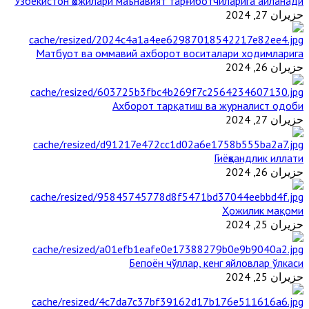
Ўзбекистон ҳожилари маънавият тарғиботчиларига айланади
حزيران 27, 2024
Матбуот ва оммавий ахборот воситалари ходимларига
حزيران 26, 2024
Ахборот тарқатиш ва журналист одоби
حزيران 27, 2024
Гиёҳвандлик иллати
حزيران 26, 2024
Ҳожилик мақоми
حزيران 25, 2024
Бепоён чўллар, кенг яйловлар ўлкаси
حزيران 25, 2024