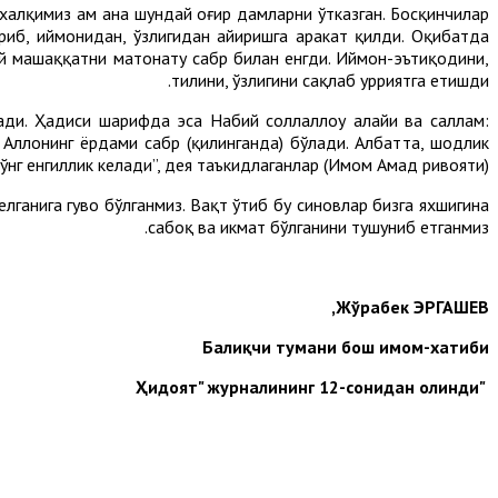
алқимиз ҳам ана шундай оғир дамларни ўтказган. Босқинчилар
иб, иймонидан, ўзлигидан айиришга ҳаракат қилди. Оқибатда
ай машаққатни матонату сабр билан енгди. Иймон-эътиқодини,
тилини, ўзлигини сақлаб ҳурриятга етишди.
лади. Ҳадиси шарифда эса Набий соллаллоҳу алайҳи ва саллам:
 Аллоҳнинг ёрдами сабр (қилинганда) бўлади. Албатта, шодлик
нг енгиллик келади”, дея таъкидлаганлар (Имом Аҳмад ривояти).
елганига гувоҳ бўлганмиз. Вақт ўтиб бу синовлар бизга яхшигина
сабоқ ва ҳикмат бўлганини тушуниб етганмиз.
Жўрабек ЭРГАШЕВ,
Балиқчи тумани бош имом-хатиби
"Ҳидоят" журналининг 12-сонидан олинди