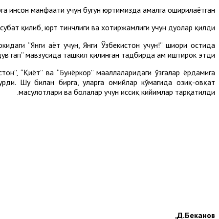
ирга инсон манфаати учун бугун юртимизда амалга оширилаётган
суҳбат қилиб, юрт тинчлиги ва хотиржамлиги учун дуолар қилди.
даги “Янги ҳаёт учун, Янги Ўзбекистон учун!” шиори остида
ув гап” мавзусида ташкил қилинган тадбирда ҳам иштирок этди.
тон”, “Қиёт” ва “Бунёркор” маҳаллаларидаги ўзгалар ёрдамига
рди. Шу билан бирга, уларга ҳомийлар кўмагида озиқ-овқат
маҳсулотлари ва болалар учун иссиқ кийимлар тарқатилди.
Д.Беканов,