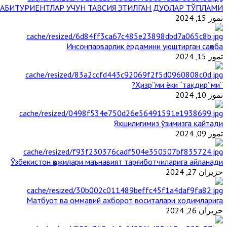
АБИТУРИЕНТЛАР УЧУН ТАВСИЯ ЭТИЛГАН ДУОЛАР ТЎПЛАМИ
تموز 15, 2024
Инсонпарварлик ёрдамини уюштирган саҳоба
تموز 15, 2024
“Ҳизр”ми ёки “тақдир”ми?
تموز 10, 2024
Яхшилигимиз ўзимизга қайтади
تموز 09, 2024
Ўзбекистон ҳожилари маънавият тарғиботчиларига айланади
حزيران 27, 2024
Матбуот ва оммавий ахборот воситалари ходимларига
حزيران 26, 2024