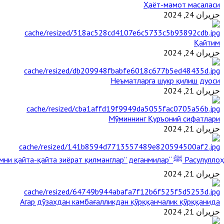
Ҳаёт-мамот масаласи
حزيران 24, 2024
Қайтим
حزيران 24, 2024
Неъматларга шукр қилиш дуоси
حزيران 21, 2024
Мўминнинг Қуръоний сифатлари
حزيران 21, 2024
Расулуллоҳ ﷺ “Қабримни қайта-қайта зиёрат қилманглар” деганмилар?
حزيران 21, 2024
Агар дўзахдан камбағалликдан қўрққанчалик қўрққанида
حزيران 21, 2024