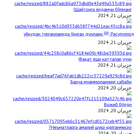
Шайтонга ёрдамчи бўлманг!
حزيران 21, 2024
Расулуллоҳ ﷺ уйқудан турганларида ўқиган дуолари
حزيران 21, 2024
Фақат ёши катталар учун
حزيران 21, 2024
Барча муаммоларнинг сабаби
حزيران 20, 2024
Вожиб бўлди
حزيران 20, 2024
Неъматларга амалий шукр қилганмисиз?
حزيران 20, 2024