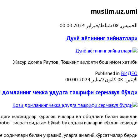
muslim.uz.umi
الخميس, 08 شباط/فبراير 2024 00:00
Дунё ҳаётининг зийнатлари
Жасур домла Раупов, Тошкент вилояти бош имом хатиби
Published in
ВИДЕО
الإثنين, 08 كانون2/يناير 2024 00:00
 домланинг чекка ҳудудга ташрифи сермаҳсул бўлди
идаги масжидлар қурилиш ишлари ва ободлиги билан яқиндан
бо” зиёратгоҳида ҳам бўлиб бу ердаги ишларни кўздан кечирди.
ходимлари билан учрашиб, уларга амалий кўрсатмалар берди.