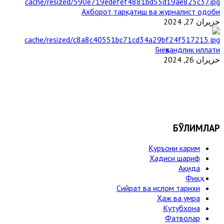
Ахборот тарқатиш ва журналист одоби
حزيران 27, 2024
Гиёҳвандлик иллати
حزيران 26, 2024
БЎЛИМЛАР
Қуръони карим
Ҳадиси шариф
Ақида
Фиқҳ
Сийрат ва ислом тарихи
Ҳаж ва умра
Кутубхона
Фатволар