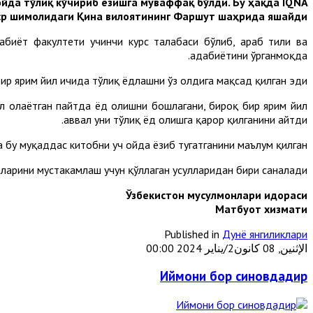
йда тўлиқ кўчириб ёзишга муваффақ бўлди. Бу ҳақда IQNA
Миср шимолидаги Қина вилоятининг Фаршут шаҳрида яшайди.
дабиёт факултети учинчи курс талабаси бўлиб, араб тили ва
адабиётини ўрганмоқда.
р ярим йил ичида тўлиқ ёдлашни ўз олдига мақсад қилган эди.
ҳсил олаётган пайтда ёд олишни бошлагани, бироқ бир ярим йил
аввал уни тўлиқ ёд олишга қарор қилганини айтди.
 бу муқаддас китобни уч ойда ёзиб тугатганини маълум қилган.
ларини мустаҳкамлаш учун қўллаган усулларидан бири саналади.
Ўзбекистон мусулмонлари идораси
Матбуот хизмати
Published in
Дунё янгиликлари
الإثنين, 08 كانون2/يناير 2024 00:00
Иймони бор синовдадир