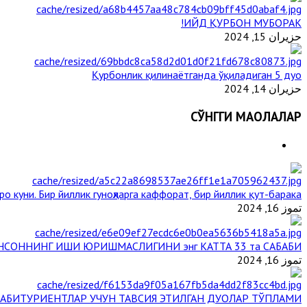
ИЙД ҚУРБОН МУБОРАК!
حزيران 15, 2024
Қурбонлик қилинаётганда ўқиладиган 5 дуо
حزيران 14, 2024
СЎНГГИ МАҚОЛАЛАР
о куни. Бир йиллик гуноҳларга каффорат, бир йиллик қут-барака
تموز 16, 2024
НСОННИНГ ИШИ ЮРИШМАСЛИГИНИ энг КАТТА 33 та САБАБИ
تموز 16, 2024
АБИТУРИЕНТЛАР УЧУН ТАВСИЯ ЭТИЛГАН ДУОЛАР ТЎПЛАМИ