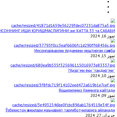
НСОННИНГ ИШИ ЮРИШМАСЛИГИНИ энг КАТТА 33 та САБАБИ
تموز 16, 2024
Инсонпарварлик ёрдамини уюштирган саҳоба
تموز 15, 2024
“Ҳизр”ми ёки “тақдир”ми?
تموز 10, 2024
Яхшилигимиз ўзимизга қайтади
تموز 09, 2024
Ўзбекистон ҳожилари маънавият тарғиботчиларига айланади
حزيران 27, 2024