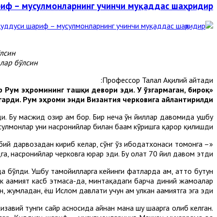
риф – мусулмонларнинг учинчи муқаддас шаҳридир
лсин.
лар бўлсин.
Профессор Талал Ақилий айтади:
р Рум эҳромининг ташқи девори эди. У ўзгармаган, бироқ
гарди. Рум эҳроми энди Византия черковига айлантирилди».
. Бу масжид ҳозир ҳам бор. Бир неча ўн йиллар давомида ушбу
сулмонлар уни насронийлар билан баҳам кўришга қарор қилишди.
бий дарвозадан кириб келар, сўнг ўз ибодатхонаси томонга –
, насронийлар черковга юрар эди. Бу ҳолат 70 йил давом этди».
 бўлди. Ушбу тамойилларга кейинги фатҳларда ҳам, ҳатто бутун
егик аҳамият касб этмаса-да, минтақадаги барча диний жамоалар
н, жумладан, ёш Ислом давлати учун ҳам улкан аҳамиятга эга эди.
завий тунги сайр асносида айнан мана шу шаҳарга олиб келган.