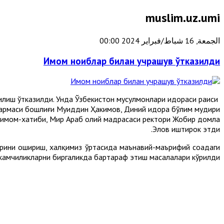
muslim.uz.umi
الجمعة, 16 شباط/فبراير 2024 00:00
Имом ноиблар билан учрашув ўтказилди
ғилиш ўтказилди. Унда Ўзбекистон мусулмонлари идораси раиси
рмаси бошлиғи Муҳиддин Ҳакимов, Диний идора бўлим мудири
 имом-хатиби, Мир Араб олий мадрасаси ректори Жобир домла
Элов иштирок этди.
рини ошириш, халқимиз ўртасида маънавий-маърифий соҳадаги
а камчиликларни биргаликда бартараф этиш масалалари кўрилди.