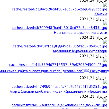
حزيران 24, 2024
Қайтим
حزيران 24, 2024
Неъматларга шукр қилиш дуоси
حزيران 21, 2024
Мўминнинг Қуръоний сифатлари
حزيران 21, 2024
Расулуллоҳ ﷺ “Қабримни қайта-қайта зиёрат қилманглар” деганмилар?
حزيران 21, 2024
Агар дўзахдан камбағалликдан қўрққанчалик қўрққанида
حزيران 21, 2024