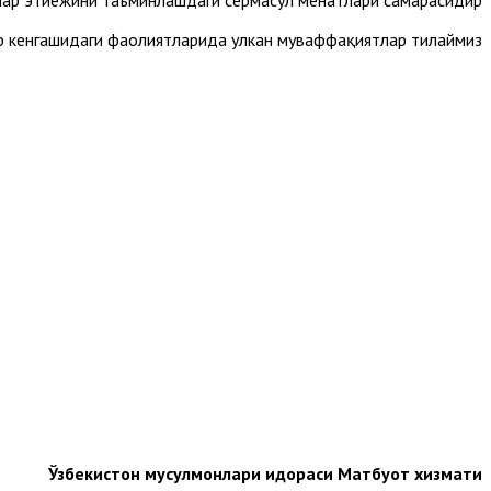
 эҳтиёжини таъминлашдаги сермаҳсул меҳнатлари самарасидир.
 кенгашидаги фаолиятларида улкан муваффақиятлар тилаймиз.
Ўзбекистон мусулмонлари идораси Матбуот хизмати