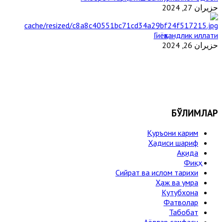
حزيران 27, 2024
Гиёҳвандлик иллати
حزيران 26, 2024
БЎЛИМЛАР
Қуръони карим
Ҳадиси шариф
Ақида
Фиқҳ
Сийрат ва ислом тарихи
Ҳаж ва умра
Кутубхона
Фатволар
Табобат