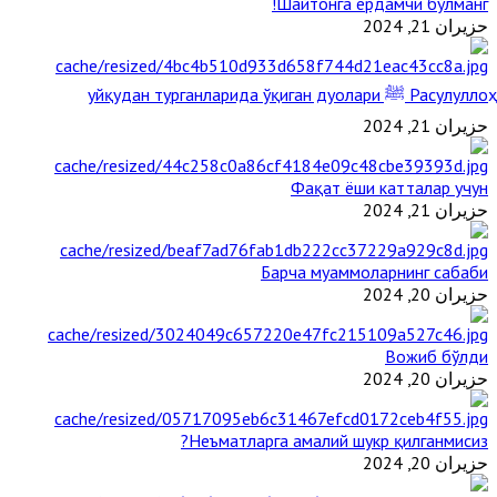
Шайтонга ёрдамчи бўлманг!
حزيران 21, 2024
Расулуллоҳ ﷺ уйқудан турганларида ўқиган дуолари
حزيران 21, 2024
Фақат ёши катталар учун
حزيران 21, 2024
Барча муаммоларнинг сабаби
حزيران 20, 2024
Вожиб бўлди
حزيران 20, 2024
Неъматларга амалий шукр қилганмисиз?
حزيران 20, 2024