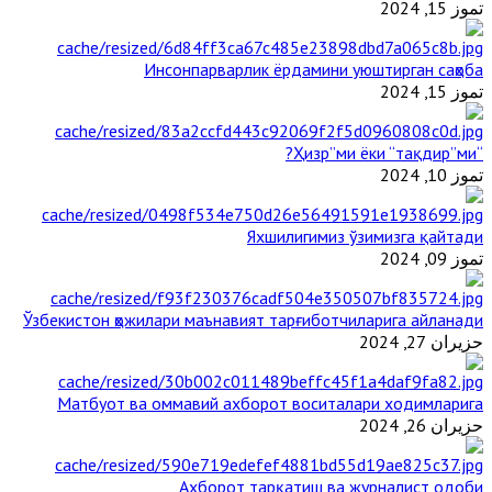
تموز 15, 2024
Инсонпарварлик ёрдамини уюштирган саҳоба
تموز 15, 2024
“Ҳизр”ми ёки “тақдир”ми?
تموز 10, 2024
Яхшилигимиз ўзимизга қайтади
تموز 09, 2024
Ўзбекистон ҳожилари маънавият тарғиботчиларига айланади
حزيران 27, 2024
Матбуот ва оммавий ахборот воситалари ходимларига
حزيران 26, 2024
Ахборот тарқатиш ва журналист одоби