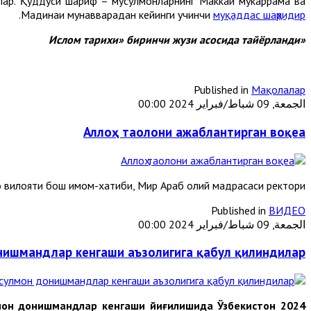
анлар. Қуддуси шариф – мусулмонларнинг Маккаи мукаррама ва
.
Мадинаи мунавварадан кейинги учинчи
муқаддас шаҳридир
«Ислом тарихи» биринчи жузи асосида тайёрланди
Published in
Мақолалар
الجمعة, 09 شباط/فبراير 2024 00:00
Аллоҳ таолони ажаблантирган воқеа
 вилояти бош имом-хатиби, Мир Араб олий мадрасаси ректори
Published in
ВИДЕО
الجمعة, 09 شباط/فبراير 2024 00:00
нишмандлар кенгаши аъзолигига қабул қилиндилар
улмон донишмандлар кенгаши йиғилишида Ўзбекистон