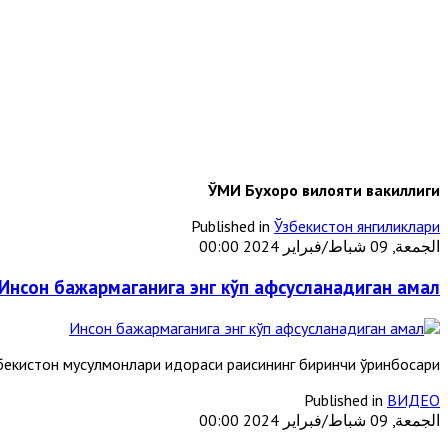
ЎМИ Бухоро вилояти вакиллиги
Published in
Ўзбекистон янгиликлари
الجمعة, 09 شباط/فبراير 2024 00:00
Инсон бажармаганига энг кўп афсусланадиган амал
кистон мусулмонлари идораси раисининг биринчи ўринбосари
Published in
ВИДЕО
الجمعة, 09 شباط/فبراير 2024 00:00