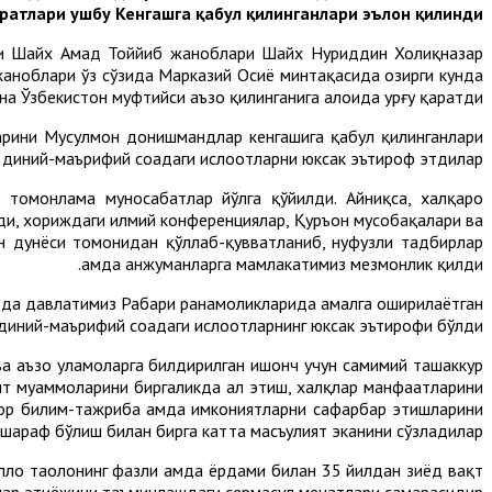
атлари ушбу Кенгашга қабул қилинганлари эълон қилинди.
ри Шайх Аҳмад Тоййиб жаноблари Шайх Нуриддин Холиқназар
 жаноблари ўз сўзида Марказий Осиё минтақасида ҳозирги кунда
а Ўзбекистон муфтийси аъзо қилинганига алоҳида урғу қаратди.
арини Мусулмон донишмандлар кенгашига қабул қилинганлари
диний-маърифий соҳадаги ислоҳотларни юксак эътироф этдилар.
 томонлама муносабатлар йўлга қўйилди. Айниқса, халқаро
ди, хориждаги илмий конференциялар, Қуръон мусобақалари ва
н дунёси томонидан қўллаб-қувватланиб, нуфузли тадбирлар
ҳамда анжуманларга мамлакатимиз мезмонлик қилди.
да давлатимиз Раҳбари раҳнамоликларида амалга оширилаётган
 диний-маърифий соҳадаги ислоҳотларнинг юксак эътирофи бўлди.
ва аъзо уламоларга билдирилган ишонч учун самимий ташаккур
т муаммоларини биргаликда ҳал этиш, халқлар манфаатларини
ор билим-тажриба ҳамда имкониятларни сафарбар этишларини
 шараф бўлиш билан бирга катта масъулият эканини сўзладилар.
лоҳ таолонинг фазли ҳамда ёрдами билан 35 йилдан зиёд вақт