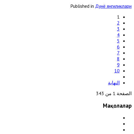
Published in
Дунё янгиликлари
1
2
3
4
5
6
7
8
9
10
النهاية
الصفحة 1 من 343
Мақолалар