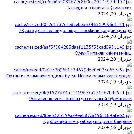
Ташаҳҳудни охиригача ўқимаслик
حزيران 20, 2024
Ҳайз кўрган аёл видолашув тавофини қандай қилади?
حزيران 20, 2024
Сунъий ипакли кийим кийиш
حزيران 20, 2024
Юртингиз олимлари олдида бутун Ислом олами қарздордир
حزيران 19, 2024
Энг ачинарлиси - жаннатда сизга жой бўлмаслиги!
حزيران 19, 2024
Қурбон ҳайити – қалблар шодлиги байрами
حزيران 16, 2024