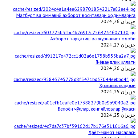
Матбуот ва оммавий ахборот воситалари ходимларига
حزيران 26, 2024
Ахборот тарқатиш ва журналист одоби
حزيران 27, 2024
Гиёҳвандлик иллати
حزيران 26, 2024
Ҳожилик мақоми
حزيران 25, 2024
Бепоён чўллар, кенг яйловлар ўлкаси
حزيران 25, 2024
Ҳаёт-мамот масаласи