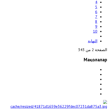
4
5
6
7
8
9
10
النهاية
الصفحة 2 من 343
Мақолалар