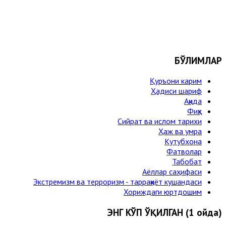
БЎЛИМЛАР
Қуръони карим
Ҳадиси шариф
Ақида
Фиқҳ
Сийрат ва ислом тарихи
Ҳаж ва умра
Кутубхона
Фатволар
Табобат
Аёллар саҳифаси
Экстремизм ва терроризм - тарраққиёт кушандаси
Хориждаги юртдошим
ЭНГ КЎП ЎҚИЛГАН (1 ойда)