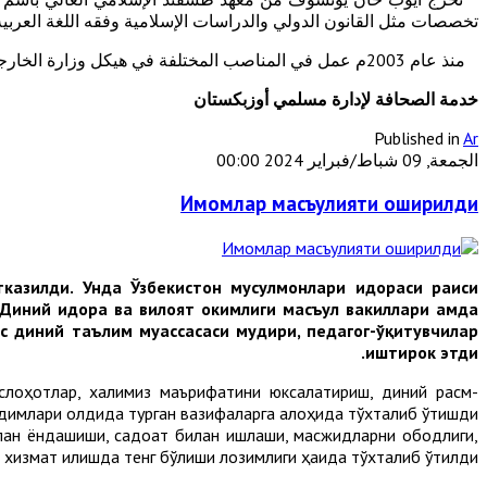
تخصصات مثل القانون الدولي والدراسات الإسلامية وفقه اللغة العربية.
منذ عام 2003م عمل في المناصب المختلفة في هيكل وزارة الخارجية بما في ذلك المكتب المركزي والسفارة في المملكة العربية السعودية والقنصليتين العامتين في جدة ودبي.
خدمة الصحافة لإدارة مسلمي أوزبكستان
Published in
Ar
الجمعة, 09 شباط/فبراير 2024 00:00
Имомлар масъулияти оширилди
казилди. Унда Ўзбекистон мусулмонлари идораси раиси
иний идора ва вилоят ҳокимлиги масъул вакиллари ҳамда
с диний таълим муассасаси мудири, педагог-ўқитувчилар
иштирок этди.
слоҳотлар, халқимиз маърифатини юксалатириш, диний расм-
одимлари олдида турган вазифаларга алоҳида тўхталиб ўтишди.
лан ёндашиши, садоқат билан ишлаши, масжидларни ободлиги,
хизмат қилишда тенг бўлиши лозимлиги ҳақида тўхталиб ўтилди.