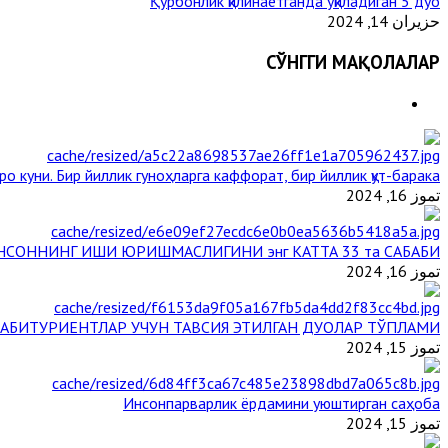
Қурбонлик қилинаётганда ўқиладиган 5 дуо
حزيران 14, 2024
СЎНГГИ МАҚОЛАЛАР
ро куни. Бир йиллик гуноҳларга каффорат, бир йиллик қут-барака
تموز 16, 2024
НСОННИНГ ИШИ ЮРИШМАСЛИГИНИ энг КАТТА 33 та САБАБИ
تموز 16, 2024
АБИТУРИЕНТЛАР УЧУН ТАВСИЯ ЭТИЛГАН ДУОЛАР ТЎПЛАМИ
تموز 15, 2024
Инсонпарварлик ёрдамини уюштирган саҳоба
تموز 15, 2024