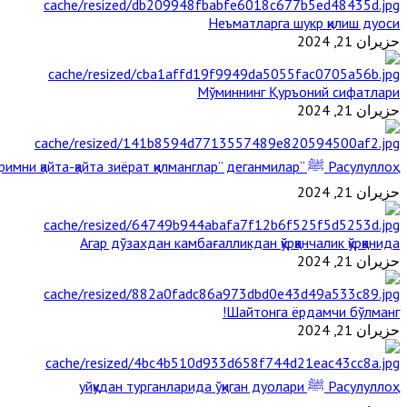
Неъматларга шукр қилиш дуоси
حزيران 21, 2024
Мўминнинг Қуръоний сифатлари
حزيران 21, 2024
Расулуллоҳ ﷺ “Қабримни қайта-қайта зиёрат қилманглар” деганмилар?
حزيران 21, 2024
Агар дўзахдан камбағалликдан қўрққанчалик қўрққанида
حزيران 21, 2024
Шайтонга ёрдамчи бўлманг!
حزيران 21, 2024
Расулуллоҳ ﷺ уйқудан турганларида ўқиган дуолари