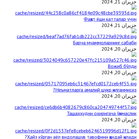
حزيران 21, 2024
Фақат ёши катталар учун
حزيران 21, 2024
Барча муаммоларнинг сабаби
حزيران 20, 2024
Вожиб бўлди
حزيران 20, 2024
Неъматларга амалий шукр қилганмисиз?
حزيران 20, 2024
Ташаҳҳудни охиригача ўқимаслик
حزيران 20, 2024
Ҳайз кўрган аёл видолашув тавофини қандай қилади?