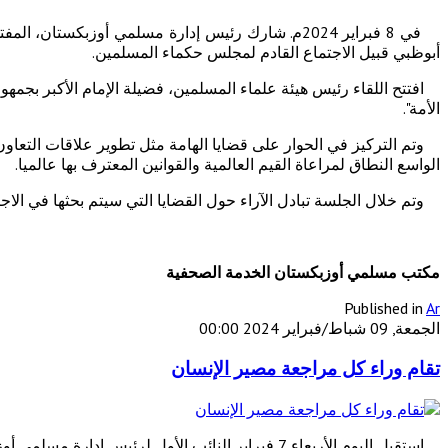
في 8 فبراير 2024م. شارك رئيس إدارة مسلمي أوزبكس
أبوظبي قبيل الاجتماع القادم لمجلس حكماء المسلمين.
افتتح اللقاء رئيس هيئة علماء المسلمين، فضيلة الإمام الأكبر بجم
الأمة".
وتم التركيز في الحوار على قضايا الهامة مثل تطوير علاقات التعاون و
الواسع النطاق لمراعاة القيم العالمية والقوانين المعترف بها عالميا.
وتم خلال الجلسة تبادل الآراء حول القضايا التي سيتم بحثها في الاجت
مكتب مسلمي أوزبكستان الخدمة الصحفية
Published in
Ar
الجمعة, 09 شباط/فبراير 2024 00:00
تقام وراء كل مراجعة مصير الإنسان
استقبل اليوم الأربعاء 7 فبراير النائب الأول لرئيس إدارة مسلمي أوزبكستان، حميدجان داملا إيشمتبيكوف المواطنين واستمع إلى شكاواهم ومقترحاتهم.