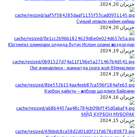
حزيران 20, 2024
Сунъий ипакли кийим кийиш
حزيران 20, 2024
Юртингиз олимлари олдида бутун Ислом олами қарздордир
حزيران 19, 2024
Энг ачинарлиси - жаннатда сизга жой бўлмаслиги!
حزيران 19, 2024
Қурбон ҳайити – қалблар шодлиги байрами
حزيران 16, 2024
ИЙД ҚУРБОН МУБОРАК!
حزيران 15, 2024