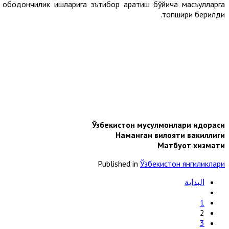
 ободончилик ишларига эътибор қаратиш бўйича масъулларга
топшириқ берилди.
Ўзбекистон мусулмонлари идораси
Наманган вилояти вакиллиги
Матбуот хизмати
Published in
Ўзбекистон янгиликлари
البداية
1
2
3