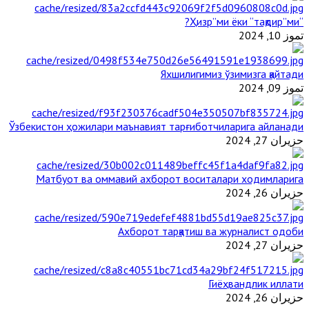
“Ҳизр”ми ёки “тақдир”ми?
تموز 10, 2024
Яхшилигимиз ўзимизга қайтади
تموز 09, 2024
Ўзбекистон ҳожилари маънавият тарғиботчиларига айланади
حزيران 27, 2024
Матбуот ва оммавий ахборот воситалари ходимларига
حزيران 26, 2024
Ахборот тарқатиш ва журналист одоби
حزيران 27, 2024
Гиёҳвандлик иллати
حزيران 26, 2024