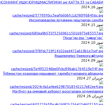
НСОННИНГ ИШИ ЮРИШМАСЛИГИНИ энг КАТТА 33 та САБАБИ
تموز 16, 2024
Инсонпарварлик ёрдамини уюштирган саҳоба
تموز 15, 2024
“Ҳизр”ми ёки “тақдир”ми?
تموز 10, 2024
Яхшилигимиз ўзимизга қайтади
تموز 09, 2024
Ўзбекистон ҳожилари маънавият тарғиботчиларига айланади
حزيران 27, 2024
Матбуот ва оммавий ахборот воситалари ходимларига
حزيران 26, 2024