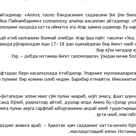
йтадилар: «Aллоҳ таоло бандасининг садақасини ўнг қўли била
). Яна Пайғамбаримиз соллаллоҳу алайҳи васаллам айтадилар: 
Aллоҳнинг наздида катта қийматга эга. Aгар ҳамма одамлар, бу нар
дай етиб келганини билмай қолибди. Агар ўша пайт таксичи «Ук
нида рўпарасидан ёши 17–18 дан ошмайдиган бир йигит чиқиб қо
бир кўзи негадир 
 ҳафтадан бери касалхонада ётибдилар. Уларнинг муолажалариг
 пулнинг бир қисмини олиб чиқдим. Барибир етмаяпти. Имкониятин
 чўнтагидан эллик минг сўм пулни чиқариб, «кўп эмасу, фақат ш
рсанд бўлиб, раҳматлар айтиб, дуолар қилди. Аммо бу сўзлар қул
га пулни қаерга сарфлаб юборганимни қандай қилиб тушунтиришн
эрта чиқиб, мактабг
 дедим жиянга қараб. – Ҳақиқатан ҳам садақанинг катта-кичиги
маслаҳатлашиб қилгин. Нотаниш