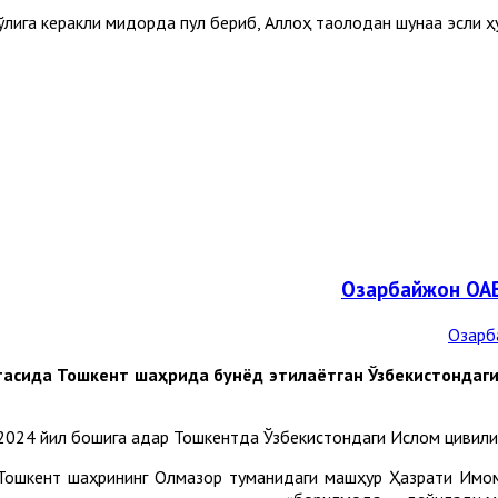
қўлига керакли миқдорда пул бериб, Аллоҳ таолодан шунақа эсли
Озарбайжон ОАВ
асида Тошкент шаҳрида бунёд этилаётган Ўзбекистондаги
024 йил бошига қадар Тошкентда Ўзбекистондаги Ислом цивилиз
а Тошкент шаҳрининг Олмазор туманидаги машҳур Ҳазрати Имо