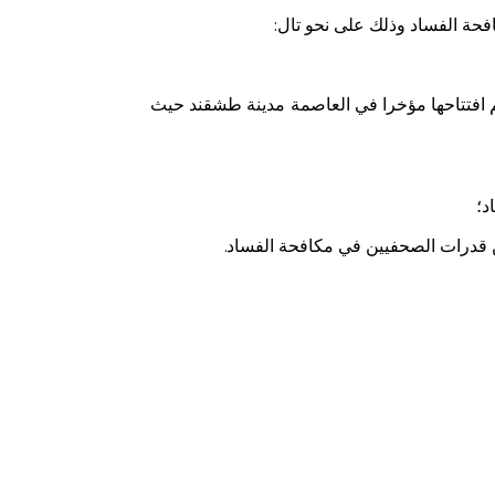
افحة الفساد وذلك على نحو تال:
 تم افتتاحها مؤخرا في العاصمة مدينة طشقند حيث
اد؛
ن قدرات الصحفيين في مكافحة الفساد.