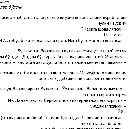
лсин.
лар бўлсин.
асига илиб олганча қаергадир югуриб кетаётганини кўриб, унинг
йўлини тўсдим.
– Қаерга шошиляпсан?
– Мактабга.
– Мактабга?! Дарс бошланишига ҳали анча бор-ку! Автобус бекати эса анави ерда. Нега бу томондан кетяпсан?
Бу саволни беришимни кутмаган Маъруф қизариб кетди.
– Пулим йўқ эди... Дадам йўлкирага берганларини ишлатиб қўйгандим...
– Анави куни ҳам яёв кетаётганингни кўргандим. Майли, мана буни олгин-да, – дедим унга чўнтагимдан пул чиқариб, – мактабга автобусда бор, қолганини кейин гаплашамиз.
 озгина у ёқ-бу ёқдан гаплашгач, уларга «Маъруфда озгина ишим
бор эди», деб жиянни ташқарига олиб чиқдим.
чун пул беришларини биламан... Ўртоқларинг билан компьютер
хонага кирдингларми?
– Йўқ. Дадам рухсат бермайдилар интернет-кафега киришга...
– Алдамаяпсанми?
– Йўқ.
– Барибир ўртоқларингдан билиб оламан. Қанчадан бери пиёда юрибсан?
– Бир ойча бўлиб қолди...
– Вой-бў... Нимага ишлатдинг шунча пулни?