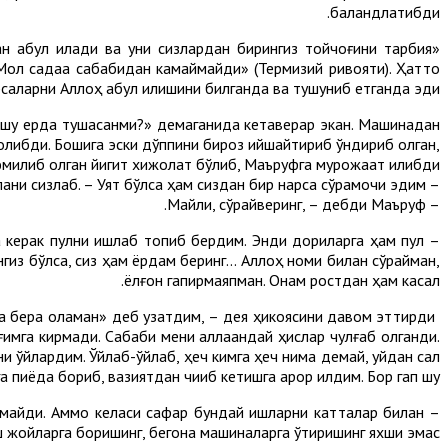
баландлатибди.
н қабул қилади ва уни сизлардан бирингиз тойчоғини тарбия
«Мол садақа сабабидан камаймайди» (Термизий ривояти). Ҳатто
саларни Aллоҳ қабул қилишини билганда ва тушуниб етганда эди…».
а, шу ерда тушасанми?» демаганида кетаверар экан. Машинадан
либди. Бошига эски дўппини бироз қийшайтириб қўндириб олган,
юмилиб қолган йигит хижолат бўлиб, Маъруфга мурожаат қилибди:
– Узр, – дебди нотаниш йигит саломлашгач, ўзидан кичик болани сизлаб. – Уят бўлса ҳам сиздан бир нарса сўрамоқчи эдим.
– Майли, сўрайверинг, – дебди Маъруф.
а керак пулни ишлаб топиб бердим. Энди дориларга ҳам пул
гиз бўлса, сиз ҳам ёрдам беринг... Aллоҳ номи билан сўрайман,
ёлғон гапирмаяпман. Онам ростдан ҳам касал.
унча бера оламан» деб узатдим, – дея ҳикоясини давом эттирди
оғимга кирмади. Сабаби мени аллақандай ҳислар чулғаб олганди.
и ўйлардим. Ўйлаб-ўйлаб, ҳеч кимга ҳеч нима демай, уйдан сал
а пиёда бориб, вазиятдан чиқиб кетишга қарор қилдим. Бор гап шу.
 бўлмайди. Аммо келаси сафар бундай ишларни катталар билан
 жойларга боришинг, бегона машиналарга ўтиришинг яхши эмас...