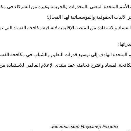
 الأمم المتحدة المعني بالمخدرات والجريمة وغيره من الشركاء في مك
 الفساد والاستفادة من المنصة الإقليمية لاتفاقية مكافحة الفساد التي
؛
دراتها؛
أمم المتحدة الهادف إلى توسيع قدرات التعليم والشباب في مكافحة الفس
افحة الفساد واقترح فخامته عقد منتدى الإعلام العالمي للاستفادة م
Бисмиллаҳир Роҳманир Роҳийм.