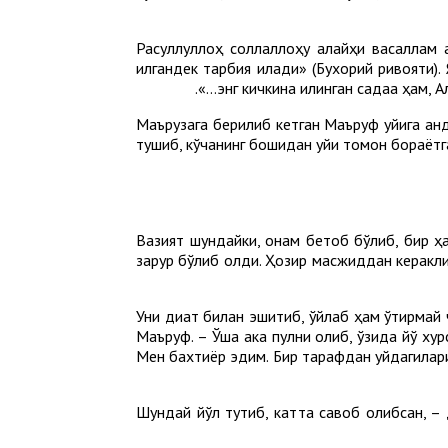
«Расуллуллоҳ соллаллоҳу алайҳи васаллам а
қилгандек тарбия қилади» (Бухорий ривояти
энг кичкина қилинган садақа ҳам, 
Маърузага берилиб кетган Маъруф уйига қан
тушиб, кўчанинг бошидан уйи томон бораётга
– Вазият шундайки, онам бетоб бўлиб, бир
зарур бўлиб қолди. Ҳозир масжиддан керакли
Уни диққат билан эшитиб, ўйлаб ҳам ўтирмай
Маъруф. – Ўша ака пулни олиб, ўзида йўқ ху
Мен бахтиёр эдим. Бир тарафдан уйдагиларим
– Шундай йўл тутиб, катта савоб олибсан, –