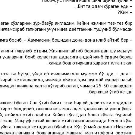
– Битта одам сўраган эди...
– Ким?
деган сўзларини зўр-базўр англадим. Кейин жияним тез-тез бир
Йиғламсираб гапиргани учун нима деётганини тушуниб бўлмасди.
– Энди, шошма, – дедим жиянни бағримга босиб. – Ҳаммасини бошидан дона-дона қилиб айтиб бер.
ганини тушуниб етдим. Жияннинг айтиб берганидан шу маълум
а укаларини боқиб келаётган дадасига қандай қилиб ёрдам бериш
ҳақида бош қотиришга ҳаракат қилган экан.
 тоза ва бутун, уйда еб-ичишимиздан муаммо йўқ эди, – дея
 кириб кетганларида, ичимда «Бизга ҳам шундай кунлар насиб
олдимдан кичкина халта кўтариб олган, чамаси 25-30 ёшлардаги
бир киши ўтиб кетди.
 ишонч бўлган. Сал ўтиб йигит эски бир уй дарвозаси олдидаги
тироз билдириб, олишни истамаса ҳам ҳалиги киши унинг қўлига
й, жойида қотиб қолибди. Кейин тўсатдан бошқа кўчага бурилиб
лган экан. Маъруф сахий кишига етиб олиш илинжида бегона кўча
ун уйига таксида кетадиган бўлибди. Кўп ўтмай олдига «Нексия»
чи ҳаракатланишни бошлаганида машина магнитофони овозини