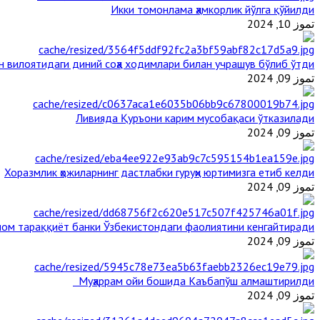
Икки томонлама ҳамкорлик йўлга қўйилди
تموز 10, 2024
н вилоятидаги диний соҳа ходимлари билан учрашув бўлиб ўтди
تموز 09, 2024
Ливияда Қуръони карим мусобақаси ўтказилади
تموز 09, 2024
Хоразмлик ҳожиларнинг дастлабки гуруҳи юртимизга етиб келди
تموز 09, 2024
ом тараққиёт банки Ўзбекистондаги фаолиятини кенгайтиради
تموز 09, 2024
Муҳаррам ойи бошида Каъбапўш алмаштирилди
تموز 09, 2024