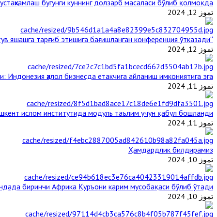
стаҳкамлаш бугунги куннинг долзарб масаласи бўлиб қолмоқда
تموز 12, 2024
“Ал-Азҳар” Таиландда динларнинг тинч-тотув яшашга тарғиб этишига бағишланган конференция ўтказади
تموز 12, 2024
и: Индонезия ҳалол бизнесда етакчига айланиш имкониятига эга
تموز 11, 2024
шкент ислом институтида модуль таълим учун қабул бошланди
تموز 11, 2024
Ҳамдардлик билдирамиз
تموز 10, 2024
андада биринчи Aфрика Қуръони карим мусобақаси бўлиб ўтади
تموز 10, 2024