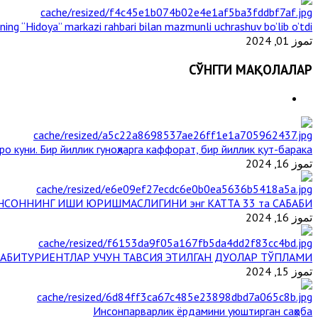
ining “Hidoya” markazi rahbari bilan mazmunli uchrashuv bo’lib o’tdi
تموز 01, 2024
СЎНГГИ МАҚОЛАЛАР
о куни. Бир йиллик гуноҳларга каффорат, бир йиллик қут-барака
تموز 16, 2024
НСОННИНГ ИШИ ЮРИШМАСЛИГИНИ энг КАТТА 33 та САБАБИ
تموز 16, 2024
АБИТУРИЕНТЛАР УЧУН ТАВСИЯ ЭТИЛГАН ДУОЛАР ТЎПЛАМИ
تموز 15, 2024
Инсонпарварлик ёрдамини уюштирган саҳоба