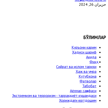
حزيران 26, 2024
БЎЛИМЛАР
Қуръони карим
Ҳадиси шариф
Ақида
Фиқҳ
Сийрат ва ислом тарихи
Ҳаж ва умра
Кутубхона
Фатволар
Табобат
Аёллар саҳифаси
Экстремизм ва терроризм - тарраққиёт кушандаси
Хориждаги юртдошим