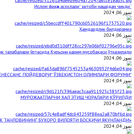
“Ислом фиқҳи асослари” китоби нашрдан чиқди
تموز 06, 2024
Ҳамдардлик билдирамиз
تموز 06, 2024
ик талабалари ўртасида Қуръони карим мусобақаси ўтказилади
تموز 06, 2024
"БУЮК АЖДОДЛАР МЕРОСИ – III РЕНЕССАНС ПОЙДЕВОРИ" ЎЗБЕКИСТОН ОЛИМЛАРИ ФОРУМИ
تموز 04, 2024
МУРОЖААТЛАРНИ ҲАЛ ЭТИШ ЧОРАЛАРИ КЎРИЛДИ
تموز 04, 2024
«ЙИЛ ИМОМИ – 2024» КЎРИК ТАНЛОВИНИНГ БУХОРО ВИЛОЯТИ БОСҚИЧИ ЯКУНЛАНДИ
تموز 04, 2024