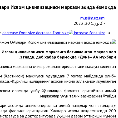
ари Ислом цивилизацияси маркази ҳақида ёзмоқда
muslim.uz.umi
- كانون1 20, 2023
e
decrease font size
increase font size
 Ислом цивилизацияси марказига бағишланган мақола чоп
этилди, деб хабар бермоқда «Дунё» АА мухбири.
цияси марказини очиш режалаштирилаётгани маълум қилинган.
м (Ҳастимом) мажмуаси ҳудудидаги 7 гектар майдонда олиб
ада. -Қурилиш ишларининг асосий қисми аллақачон якунланган».
 ислом оламида ушбу йўналишда фаолият юритаётган илмий
марказлар учун таянч вазифасини ўтайди.
лари асосида энциклопедия ва илмий нашрлар чоп этилади,
казда фаолият юритадиган Халқаро ислом академиясида 200
истратура ва докторантурада ўқишни давом эттириши мумкин».