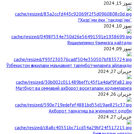
تموز 15, 2024
“Ҳизр”ми ёки “тақдир”ми?
تموز 10, 2024
Яхшилигимиз ўзимизга қайтади
تموز 09, 2024
Ўзбекистон ҳожилари маънавият тарғиботчиларига айланади
حزيران 27, 2024
Матбуот ва оммавий ахборот воситалари ходимларига
حزيران 26, 2024
Ахборот тарқатиш ва журналист одоби
حزيران 27, 2024
Гиёҳвандлик иллати