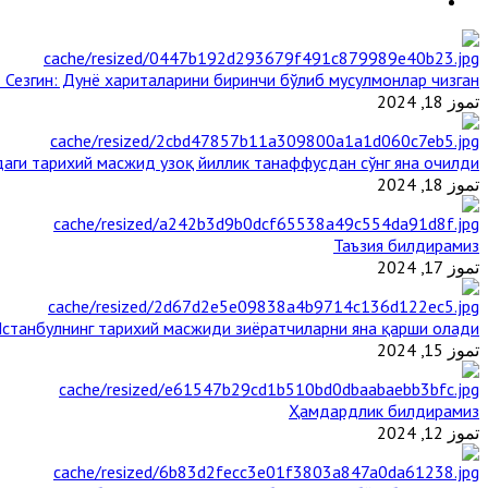
 Сезгин: Дунё хариталарини биринчи бўлиб мусулмонлар чизган
تموز 18, 2024
аги тарихий масжид узоқ йиллик танаффусдан сўнг яна очилди
تموز 18, 2024
Таъзия билдирамиз
تموز 17, 2024
станбулнинг тарихий масжиди зиёратчиларни яна қарши олади
تموز 15, 2024
Ҳамдардлик билдирамиз
تموز 12, 2024