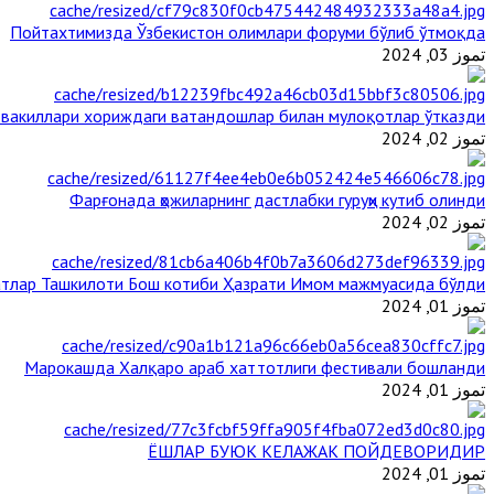
Пойтахтимизда Ўзбекистон олимлари форуми бўлиб ўтмоқда
تموز 03, 2024
 вакиллари хориждаги ватандошлар билан мулоқотлар ўтказди
تموز 02, 2024
Фарғонада ҳожиларнинг дастлабки гуруҳи кутиб олинди
تموز 02, 2024
тлар Ташкилоти Бош котиби Ҳазрати Имом мажмуасида бўлди
تموز 01, 2024
Марокашда Халқаро араб хаттотлиги фестивали бошланди
تموز 01, 2024
ЁШЛАР БУЮК КЕЛАЖАК ПОЙДЕВОРИДИР
تموز 01, 2024