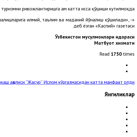
туризмни ривожлантиришга ҳам катта ҳисса қўшиши кутилмоқда.
налишларига илмий, таълим ва маданий йўналиш қўшилади», -
деб ёзган «Каспий» газетаси.
Ўзбекистон мусулмонлари идораси
Матбуот хизмати
Read
1750
times
каш аҳолиси “Жасур” Ислом кўргазмасидан катта манфаат олди »
Янгиликлар