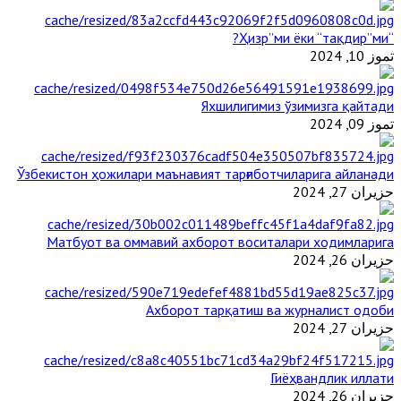
“Ҳизр”ми ёки “тақдир”ми?
تموز 10, 2024
Яхшилигимиз ўзимизга қайтади
تموز 09, 2024
Ўзбекистон ҳожилари маънавият тарғиботчиларига айланади
حزيران 27, 2024
Матбуот ва оммавий ахборот воситалари ходимларига
حزيران 26, 2024
Ахборот тарқатиш ва журналист одоби
حزيران 27, 2024
Гиёҳвандлик иллати
حزيران 26, 2024