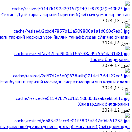
 Сезгин: Дунё хариталарини биринчи бўлиб мусулмонлар чизган
تموز 18, 2024
аги тарихий масжид узоқ йиллик танаффусдан сўнг яна очилди
تموز 18, 2024
Таъзия билдирамиз
تموز 17, 2024
станбулнинг тарихий масжиди зиёратчиларни яна қарши олади
تموز 15, 2024
Ҳамдардлик билдирамиз
تموز 12, 2024
таҳкамлаш бугунги куннинг долзарб масаласи бўлиб қолмоқда