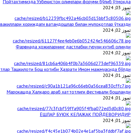
Пойтахтимизда Ўзбекистон олимлари форуми бўлиб ўтмоқда
تموز 03, 2024
 вакиллари хориждаги ватандошлар билан мулоқотлар ўтказди
تموز 02, 2024
Фарғонада ҳожиларнинг дастлабки гуруҳи кутиб олинди
تموز 02, 2024
тлар Ташкилоти Бош котиби Ҳазрати Имом мажмуасида бўлди
تموز 01, 2024
Марокашда Халқаро араб хаттотлиги фестивали бошланди
تموز 01, 2024
ЁШЛАР БУЮК КЕЛАЖАК ПОЙДЕВОРИДИР
تموز 01, 2024