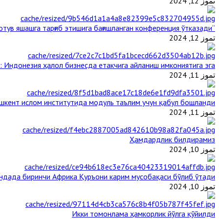
تموز 12, 2024
“Ал-Азҳар” Таиландда динларнинг тинч-тотув яшашга тарғиб этишига бағишланган конференция ўтказади
تموز 12, 2024
: Индонезия ҳалол бизнесда етакчига айланиш имкониятига эга
تموز 11, 2024
шкент ислом институтида модуль таълим учун қабул бошланди
تموز 11, 2024
Ҳамдардлик билдирамиз
تموز 10, 2024
андада биринчи Aфрика Қуръони карим мусобақаси бўлиб ўтади
تموز 10, 2024
Икки томонлама ҳамкорлик йўлга қўйилди