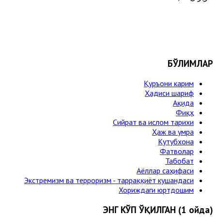
БЎЛИМЛАР
Қуръони карим
Ҳадиси шариф
Ақида
Фиқҳ
Сийрат ва ислом тарихи
Ҳаж ва умра
Кутубхона
Фатволар
Табобат
Аёллар саҳифаси
Экстремизм ва терроризм - тарраққиёт кушандаси
Хориждаги юртдошим
ЭНГ КЎП ЎҚИЛГАН (1 ойда)