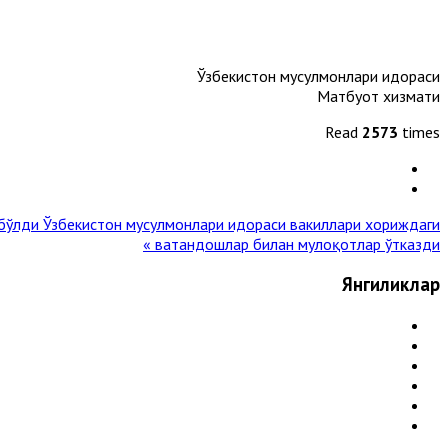
Ўзбекистон мусулмонлари идораси
Матбуот хизмати
Read
2573
times
 бўлди
Ўзбекистон мусулмонлари идораси вакиллари хориждаги
ватандошлар билан мулоқотлар ўтказди »
Янгиликлар