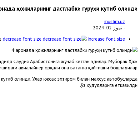
онада ҳожиларнинг дастлабки гуруҳи кутиб олинди
muslim.uz
- تموز 02, 2024
e
decrease font size
increase font size
дида Саудия Арабистонига жўнаб кетган эдилар. Муборак Ҳаж
шидаги авиалайнер орқали она ватанга қайтишни бошладилар.
 кутиб олинди. Улар юксак эҳтиром билан махсус автобусларда
ўз ҳудудларига етказилди.