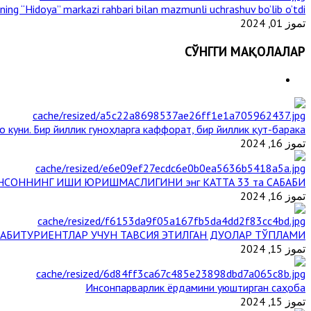
ining “Hidoya” markazi rahbari bilan mazmunli uchrashuv bo’lib o’tdi
تموز 01, 2024
СЎНГГИ МАҚОЛАЛАР
 куни. Бир йиллик гуноҳларга каффорат, бир йиллик қут-барака
تموز 16, 2024
НСОННИНГ ИШИ ЮРИШМАСЛИГИНИ энг КАТТА 33 та САБАБИ
تموز 16, 2024
АБИТУРИЕНТЛАР УЧУН ТАВСИЯ ЭТИЛГАН ДУОЛАР ТЎПЛАМИ
تموز 15, 2024
Инсонпарварлик ёрдамини уюштирган саҳоба
تموز 15, 2024