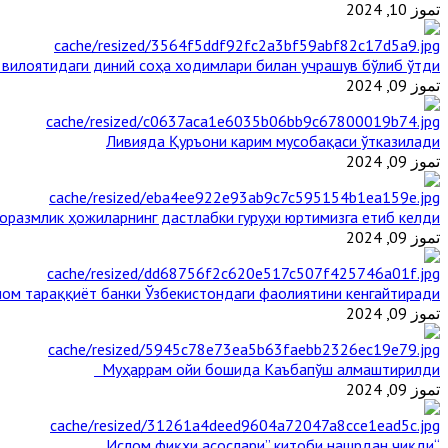
تموز 10, 2024
 вилоятидаги диний соҳа ходимлари билан учрашув бўлиб ўтди
تموز 09, 2024
Ливияда Қуръони карим мусобақаси ўтказилади
تموز 09, 2024
оразмлик ҳожиларнинг дастлабки гуруҳи юртимизга етиб келди
تموز 09, 2024
ом тараққиёт банки Ўзбекистондаги фаолиятини кенгайтиради
تموز 09, 2024
Муҳаррам ойи бошида Каъбапўш алмаштирилди
تموز 09, 2024
“Ислом фиқҳи асослари” китоби нашрдан чиқди