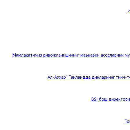
И
Мамлакатимиз ривожланишининг маънавий асосларини мус
BSI бош директори
То