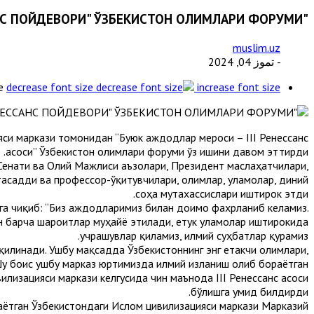
"БУЮК АЖДОДЛАР МЕРОСИ – III РЕНЕССАНС ПОЙДЕВОРИ" ЎЗБЕКИСТОН ОЛИМЛАРИ ФОРУМИ
muslim.uz
- تموز 04, 2024
e
decrease font size
increase font size
си маркази томонидан “Буюк аждодлар мероси – III Ренессанс
асоси” Ўзбекистон олимлари форуми ўз ишини давом эттирди.
 Сенати ва Олий Мажлиси аъзолари, Президент маслаҳатчилари,
асадди ва профессор-ўқитувчилари, олимлар, уламолар, диний
соҳа мутахассислари иштирок этди.
га чиқиб: “Биз аждодларимиз билан доимо фахрланиб келамиз.
ун барча шароитлар муҳайё этилади, етук уламолар иштирокида
учрашувлар қиламиз, илмий суҳбатлар қурамиз.
илинади. Ушбу мақсадда Ўзбекистоннинг энг етакчи олимлари,
Шу боис ушбу марказ юртимизда илмий изланиш олиб бораётган
илизацияси маркази келгусида чин маънода III Ренессанс асоси
бўлишга умид билдирди.
аётган Ўзбекистондаги Ислом цивилизацияси маркази Марказий