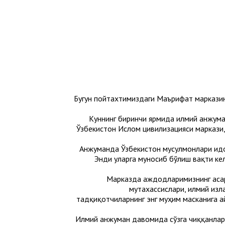
Бугун пойтахтимиздаги Маърифат марказин
Куннинг биринчи ярмида илмий анжуман
Ўзбекистон Ислом цивилизацияси маркази,
Анжуманда Ўзбекистон мусулмонлари идо
Энди уларга муносиб бўлиш вақти ке
Марказда аждодларимизнинг асар
мутахассислари, илмий изл
тадқиқотчиларнинг энг муҳим масканига а
Илмий анжуман давомида сўзга чиққанлар