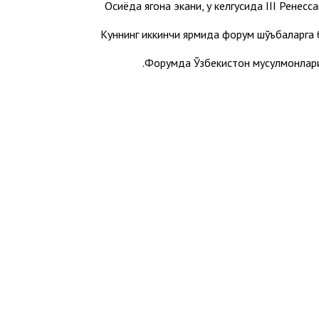
Осиёда ягона экани, у келгусида III Ренес
Куннинг иккинчи ярмида форум шўъбаларга 
Форумда Ўзбекистон мусулмонлари