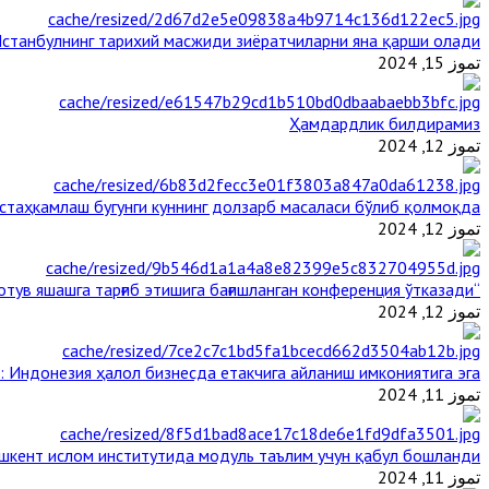
станбулнинг тарихий масжиди зиёратчиларни яна қарши олади
تموز 15, 2024
Ҳамдардлик билдирамиз
تموز 12, 2024
таҳкамлаш бугунги куннинг долзарб масаласи бўлиб қолмоқда
تموز 12, 2024
“Ал-Азҳар” Таиландда динларнинг тинч-тотув яшашга тарғиб этишига бағишланган конференция ўтказади
تموز 12, 2024
: Индонезия ҳалол бизнесда етакчига айланиш имкониятига эга
تموز 11, 2024
шкент ислом институтида модуль таълим учун қабул бошланди
تموز 11, 2024