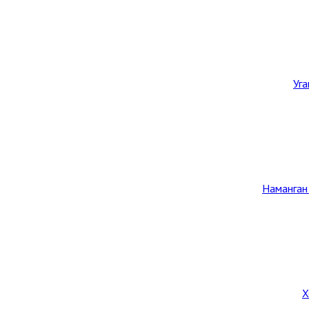
Уг
Наманган
Х