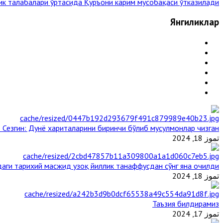
к талабалари ўртасида Қуръони карим мусобақаси ўтказилади »
Янгиликлар
 Сезгин: Дунё хариталарини биринчи бўлиб мусулмонлар чизган
تموز 18, 2024
аги тарихий масжид узоқ йиллик танаффусдан сўнг яна очилди
تموز 18, 2024
Таъзия билдирамиз
تموز 17, 2024