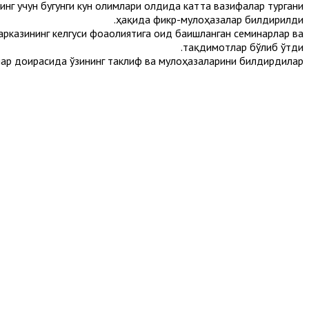
инг учун бугунги кун олимлари олдида катта вазифалар тургани
ҳақида фикр-мулоҳазалар билдирилди.
рказининг келгуси фоаолиятига оид бағишланган семинарлар ва
тақдимотлар бўлиб ўтди.
ар доирасида ўзининг таклиф ва мулоҳазаларини билдирдилар.