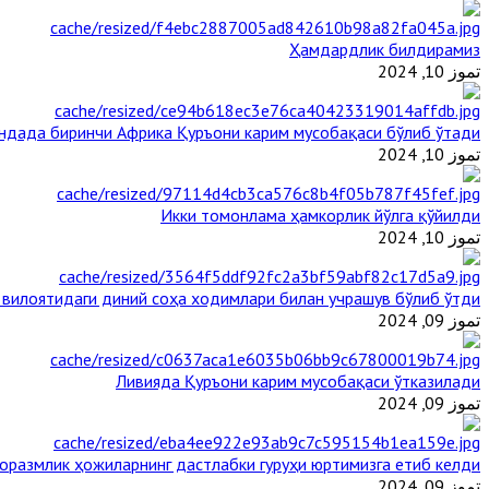
Ҳамдардлик билдирамиз
تموز 10, 2024
андада биринчи Aфрика Қуръони карим мусобақаси бўлиб ўтади
تموز 10, 2024
Икки томонлама ҳамкорлик йўлга қўйилди
تموز 10, 2024
 вилоятидаги диний соҳа ходимлари билан учрашув бўлиб ўтди
تموز 09, 2024
Ливияда Қуръони карим мусобақаси ўтказилади
تموز 09, 2024
оразмлик ҳожиларнинг дастлабки гуруҳи юртимизга етиб келди
تموز 09, 2024