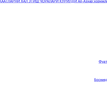
ЖААТЛАРНИ ҲАЛ ЭТИШ ЧОРАЛАРИ КЎРИЛДИ
Aл-Aзҳар:хорижли
Фуат
Боснияд