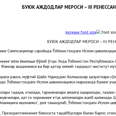
font siz
инг Симпозиумлар саройида Ўзбекистондаги Ислом цивилизация
нинг ялпи йиғилиши бўлиб ўтди. Унда Ўзбекистон Республикаси
 Фанлар академияси ва бир қатор илмий-тадқиқот институт мут
раси раиси, муфтий Шайх Нуриддин Холиқназар ҳазратлари сўз
лди. Ўзбекистондаги Ислом цивилизацияси марказида бунинг уч
лари тадқиқ этилади, таржималари амалга оширилади, таҳлил қ
анувчилари, ҳатто хорижнинг етук алломалари жалб қилинади. 
йланишига ишонамиз”, дея таъкидлаб, Ўзбекистондаги Ислом цив
, Президентимизнинг бевосита ташаббуслари билан барпо этил