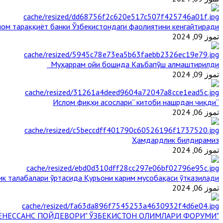
ом тараққиёт банки Ўзбекистондаги фаолиятини кенгайтиради
تموز 09, 2024
Муҳаррам ойи бошида Каъбапўш алмаштирилди
تموز 09, 2024
“Ислом фиқҳи асослари” китоби нашрдан чиқди
تموز 06, 2024
Ҳамдардлик билдирамиз
تموز 06, 2024
ик талабалари ўртасида Қуръони карим мусобақаси ўтказилади
تموز 06, 2024
"БУЮК АЖДОДЛАР МЕРОСИ – III РЕНЕССАНС ПОЙДЕВОРИ" ЎЗБЕКИСТОН ОЛИМЛАРИ ФОРУМИ