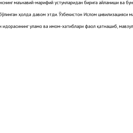
санснинг маънавий-марифий устунларидан бирига айланиши ва бун
бўлинган ҳолда давом этди. Ўзбекистон Ислом цивилизацияси ма
 идорасининг уламо ва имом-хатиблари фаол қатнашиб, мавзул