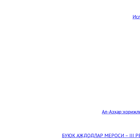
Исл
Aл-Aзҳар:хорижл