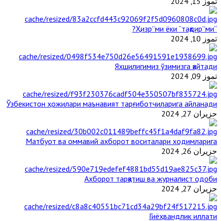
تموز 15, 2024
“Ҳизр”ми ёки “тақдир”ми?
تموز 10, 2024
Яхшилигимиз ўзимизга қайтади
تموز 09, 2024
Ўзбекистон ҳожилари маънавият тарғиботчиларига айланади
حزيران 27, 2024
Матбуот ва оммавий ахборот воситалари ходимларига
حزيران 26, 2024
Ахборот тарқатиш ва журналист одоби
حزيران 27, 2024
Гиёҳвандлик иллати