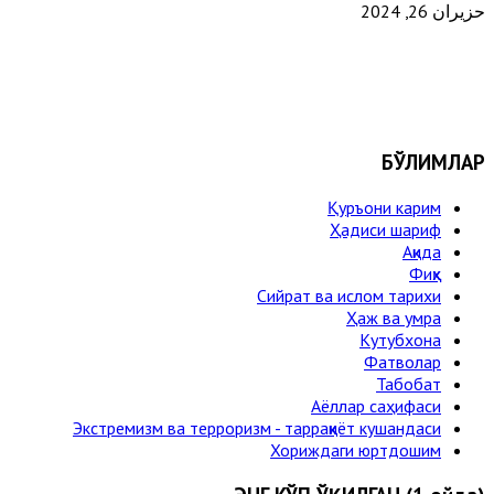
حزيران 26, 2024
БЎЛИМЛАР
Қуръони карим
Ҳадиси шариф
Ақида
Фиқҳ
Сийрат ва ислом тарихи
Ҳаж ва умра
Кутубхона
Фатволар
Табобат
Аёллар саҳифаси
Экстремизм ва терроризм - тарраққиёт кушандаси
Хориждаги юртдошим