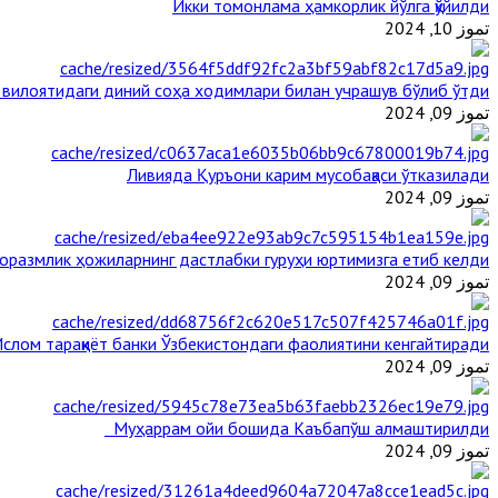
Икки томонлама ҳамкорлик йўлга қўйилди
تموز 10, 2024
 вилоятидаги диний соҳа ходимлари билан учрашув бўлиб ўтди
تموز 09, 2024
Ливияда Қуръони карим мусобақаси ўтказилади
تموز 09, 2024
оразмлик ҳожиларнинг дастлабки гуруҳи юртимизга етиб келди
تموز 09, 2024
слом тараққиёт банки Ўзбекистондаги фаолиятини кенгайтиради
تموز 09, 2024
Муҳаррам ойи бошида Каъбапўш алмаштирилди
تموز 09, 2024