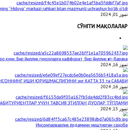
ining “Hidoya” markazi rahbari bilan mazmunli uchrashuv bo’lib o’tdi
تموز 01, 2024
СЎНГГИ МАҚОЛАЛАР
ро куни. Бир йиллик гуноҳларга каффорат, бир йиллик қут-барака
تموز 16, 2024
НСОННИНГ ИШИ ЮРИШМАСЛИГИНИ энг КАТТА 33 та САБАБИ
تموز 16, 2024
АБИТУРИЕНТЛАР УЧУН ТАВСИЯ ЭТИЛГАН ДУОЛАР ТЎПЛАМИ
تموز 15, 2024
Инсонпарварлик ёрдамини уюштирган саҳоба