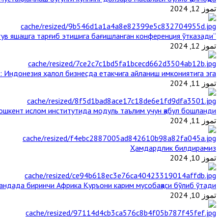
تموز 12, 2024
“Ал-Азҳар” Таиландда динларнинг тинч-тотув яшашга тарғиб этишига бағишланган конференция ўтказади
تموز 12, 2024
: Индонезия ҳалол бизнесда етакчига айланиш имкониятига эга
تموز 11, 2024
ошкент ислом институтида модуль таълим учун қабул бошланди
تموز 11, 2024
Ҳамдардлик билдирамиз
تموز 10, 2024
гандада биринчи Aфрика Қуръони карим мусобақаси бўлиб ўтади
تموز 10, 2024