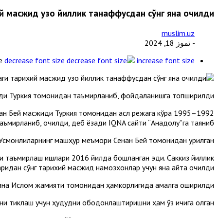
й масжид узоқ йиллик танаффусдан сўнг яна очилди
muslim.uz
- تموز 18, 2024
e
decrease font size
increase font size
иди Туркия томонидан таъмирланиб, фойдаланишга топширилди.
 Сенан Бей масжиди Туркия томонидан асл режага кўра
аъмирланиб, очилди, деб ёзади IQNA сайти “Aнадолу”га таяниб.
смонлиларнинг машҳур меъмори Сенан Бей томонидан қурилган.
ни таъмирлаш ишлари 2016 йилда бошланган эди. Саккиз йиллик
ридан сўнг тарихий масжид намозхонлар учун яна қайта очилди.
вина Ислом жамияти томонидан ҳамкорлигида амалга оширилди.
сини тиклаш учун ҳудудни ободонлаштиришни ҳам ўз ичига олган.