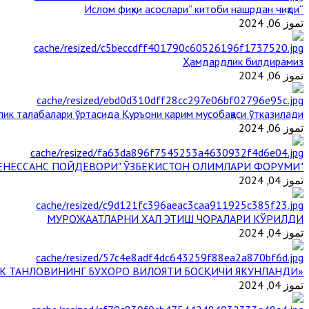
“Ислом фиқҳи асослари” китоби нашрдан чиқди
تموز 06, 2024
Ҳамдардлик билдирамиз
تموز 06, 2024
ик талабалари ўртасида Қуръони карим мусобақаси ўтказилади
تموز 06, 2024
"БУЮК АЖДОДЛАР МЕРОСИ – III РЕНЕССАНС ПОЙДЕВОРИ" ЎЗБЕКИСТОН ОЛИМЛАРИ ФОРУМИ
تموز 04, 2024
МУРОЖААТЛАРНИ ҲАЛ ЭТИШ ЧОРАЛАРИ КЎРИЛДИ
تموز 04, 2024
«ЙИЛ ИМОМИ – 2024» КЎРИК ТАНЛОВИНИНГ БУХОРО ВИЛОЯТИ БОСҚИЧИ ЯКУНЛАНДИ
تموز 04, 2024