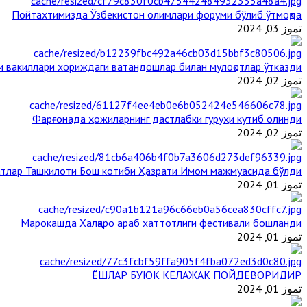
Пойтахтимизда Ўзбекистон олимлари форуми бўлиб ўтмоқда
تموز 03, 2024
и вакиллари хориждаги ватандошлар билан мулоқотлар ўтказди
تموز 02, 2024
Фарғонада ҳожиларнинг дастлабки гуруҳи кутиб олинди
تموز 02, 2024
тлар Ташкилоти Бош котиби Ҳазрати Имом мажмуасида бўлди
تموز 01, 2024
Марокашда Халқаро араб хаттотлиги фестивали бошланди
تموز 01, 2024
ЁШЛАР БУЮК КЕЛАЖАК ПОЙДЕВОРИДИР
تموز 01, 2024