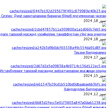
 Сезгин: Дунё хариталарини биринчи бўлиб мусулмонлар чизган
تموز 18, 2024
даги тарихий масжид узоқ йиллик танаффусдан сўнг яна очилди
تموز 18, 2024
Таъзия билдирамиз
تموز 17, 2024
Истанбулнинг тарихий масжиди зиёратчиларни яна қарши олади
تموز 15, 2024
Ҳамдардлик билдирамиз
تموز 12, 2024
стаҳкамлаш бугунги куннинг долзарб масаласи бўлиб қолмоқда