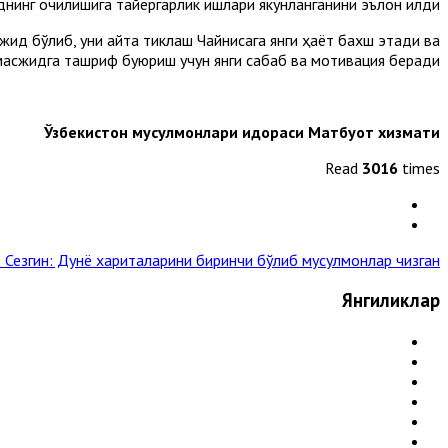
инг очилишига тайёргарлик ишлари якунланганини эълон қилди.
ид бўлиб, уни қайта тиклаш Чайниcага янги ҳаёт бахш этади ва
масжидга ташриф буюриш учун янги сабаб ва мотивация беради.
Ўзбекистон мусулмонлари идораси Матбуот хизмати
Read
3016
times
 Сезгин: Дунё хариталарини биринчи бўлиб мусулмонлар чизган »
Янгиликлар