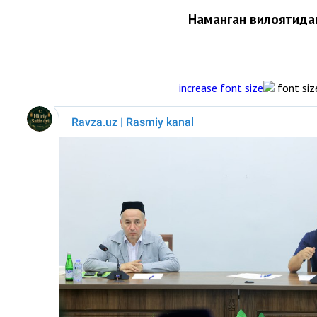
Наманган вилоятидаг
font siz