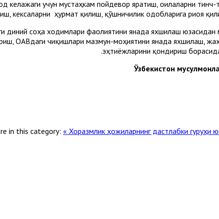
од келажаги учун мустаҳкам пойдевор яратиш, оилаларни тинч-
ш, кексаларни ҳурмат қилиш, қўшничилик одобларига риоя қили
и диний соҳа ходимлари фаолиятини янада яхшилаш юзасидан м
риш, ОАВдаги чиқишлари мазмун-моҳиятини янада яхшилаш, жа
эҳтиёжларини қондириш борасида
Ўзбекистон мусулмонл
e in this category:
« Хоразмлик ҳожиларнинг дастлабки гуруҳи 