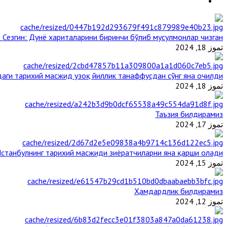
 Сезгин: Дунё хариталарини биринчи бўлиб мусулмонлар чизган
تموز 18, 2024
аги тарихий масжид узоқ йиллик танаффусдан сўнг яна очилди
تموز 18, 2024
Таъзия билдирамиз
تموز 17, 2024
станбулнинг тарихий масжиди зиёратчиларни яна қарши олади
تموز 15, 2024
Ҳамдардлик билдирамиз
تموز 12, 2024