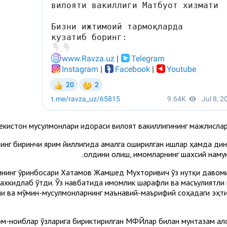
екистон мусулмонлари идораси вилоят вакиллигининг мажлислар
нг биринчи ярим йиллигида амалга оширилган ишлар ҳамда дин
олдини олиш, имомларнинг шахсий намун
ининг ўринбосари Хатамов Жамшед Мухторивич ўз нутқи давоми
хкидлаб ўтди. Ўз навбатида имомлик шарафли ва масъулиятли ва
ши ва мўмин-мусулмонларнинг маънавий-маърифий соҳадаги эҳт
ом-ноиблар ўзларига бириктирилган МФЙлар билан мунтазам ало