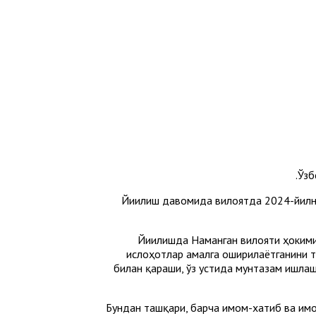
Ўзб
Йиғилиш давомида вилоятда 2024-йилни
Йиғилишда Наманган вилояти ҳоким
ислоҳотлар амалга оширилаётганини та
билан қараши, ўз устида мунтазам ишла
Бундан ташқари, барча имом-хатиб ва им