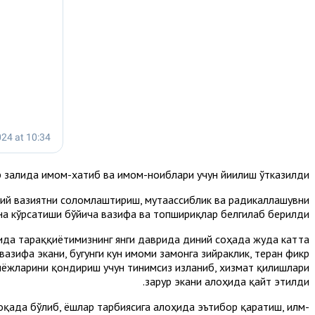
 залида имом-хатиб ва имом-ноиблари учун йиғилиш ўтказилди.
ий вазиятни соғломлаштириш, мутаассиблик ва радикаллашувни
а кўрсатиши бўйича вазифа ва топшириқлар белгилаб берилди.
да тараққиётимизнинг янги даврида диний соҳада жуда катта
зифа экани, бугунги кун имоми замонга зийраклик, теран фикр
иёжларини қондириш учун тинимсиз изланиб, хизмат қилишлари
зарур экани алоҳида қайт этилди.
қада бўлиб, ёшлар тарбиясига алоҳида эътибор қаратиш, илм-