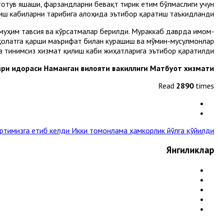
тотув яшаши, фарзандларни бевақт тирик етим бўлмаслиги учун
ш кабиларни тарғибига алоҳида эътибор қаратиш таъкидланди.
уҳим тавсия ва кўрсатмалар берилди. Мураккаб даврда имом-
ҳолатга қарши маърифат билан курашиш ва мўмин-мусулмонлар
 тинимсиз хизмат қилиш каби жиҳатларига эътибор қаратилди.
ари идораси Наманган вилояти вакиллиги Матбуот хизмати
Read
2890
times
юртимизга етиб келди
Икки томонлама ҳамкорлик йўлга қўйилди »
Янгиликлар