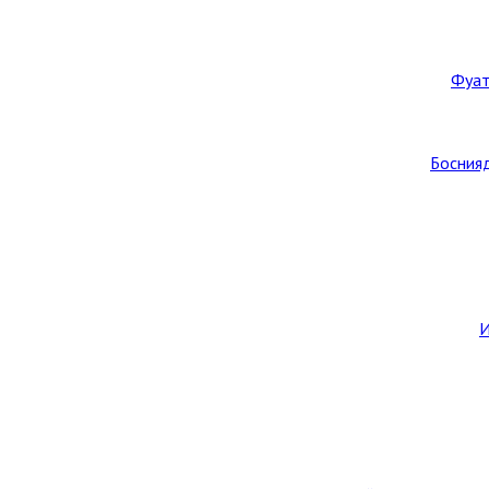
Фуат
Боснияд
И