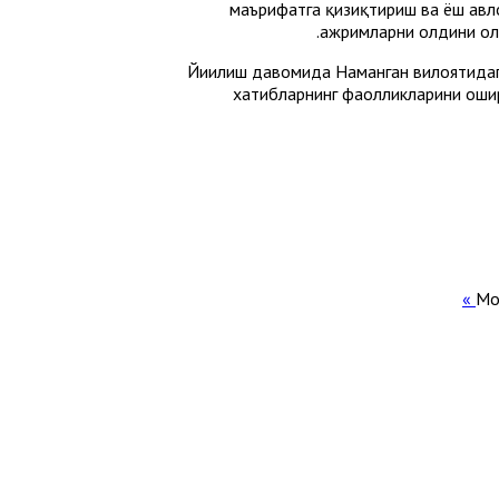
маърифатга қизиқтириш ва ёш авл
ажримларни олдини оли
Йиғилиш давомида Наманган вилоятидаг
хатибларнинг фаолликларини оши
Mor