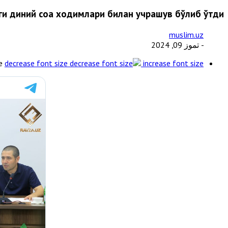
и диний соҳа ходимлари билан учрашув бўлиб ўтди
muslim.uz
- تموز 09, 2024
e
decrease font size
increase font size