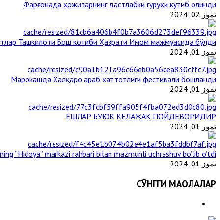
Фарғонада ҳожиларнинг дастлабки гуруҳи кутиб олинди
تموز 02, 2024
тлар Ташкилоти Бош котиби Ҳазрати Имом мажмуасида бўлди
تموز 01, 2024
Марокашда Халқаро араб хаттотлиги фестивали бошланди
تموز 01, 2024
ЁШЛАР БУЮК КЕЛАЖАК ПОЙДЕВОРИДИР
تموز 01, 2024
ining “Hidoya” markazi rahbari bilan mazmunli uchrashuv bo’lib o’tdi
تموز 01, 2024
СЎНГГИ МАҚОЛАЛАР