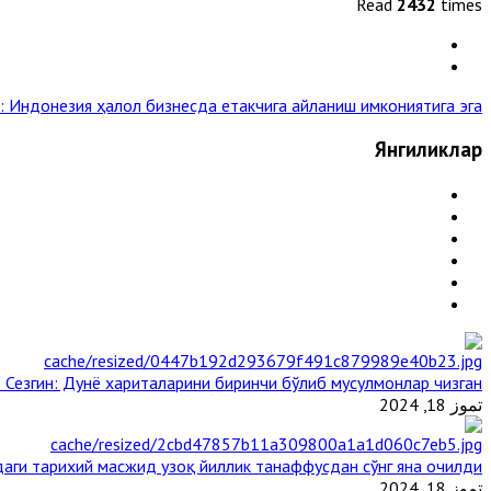
Read
2432
times
 Индонезия ҳалол бизнесда етакчига айланиш имкониятига эга »
Янгиликлар
 Сезгин: Дунё хариталарини биринчи бўлиб мусулмонлар чизган
تموز 18, 2024
аги тарихий масжид узоқ йиллик танаффусдан сўнг яна очилди
تموز 18, 2024