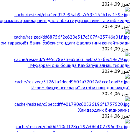
تموز 09, 2024
оразмлик ҳожиларнинг дастлабки гуруҳи юртимизга етиб келди
تموز 09, 2024
ом тараққиёт банки Ўзбекистондаги фаолиятини кенгайтиради
تموز 09, 2024
Муҳаррам ойи бошида Каъбапўш алмаштирилди
تموز 09, 2024
“Ислом фиқҳи асослари” китоби нашрдан чиқди
تموز 06, 2024
Ҳамдардлик билдирамиз
تموز 06, 2024