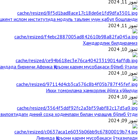
تموز 11, 2024
шкент ислом институтида модуль таълим учун қабул бошланди
تموز 11, 2024
Ҳамдардлик билдирамиз
تموز 10, 2024
гандада биринчи Aфрика Қуръони карим мусобақаси бўлиб ўтади
تموز 10, 2024
Икки томонлама ҳамкорлик йўлга қўйилди
تموز 10, 2024
 вилоятидаги диний соҳа ходимлари билан учрашув бўлиб ўтди
تموز 09, 2024
Ливияда Қуръони карим мусобақаси ўтказилади