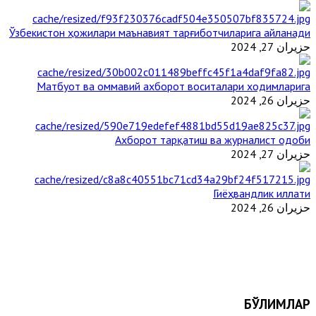
Ўзбекистон ҳожилари маънавият тарғиботчиларига айланади
حزيران 27, 2024
Матбуот ва оммавий ахборот воситалари ходимларига
حزيران 26, 2024
Ахборот тарқатиш ва журналист одоби
حزيران 27, 2024
Гиёҳвандлик иллати
حزيران 26, 2024
БЎЛИМЛАР