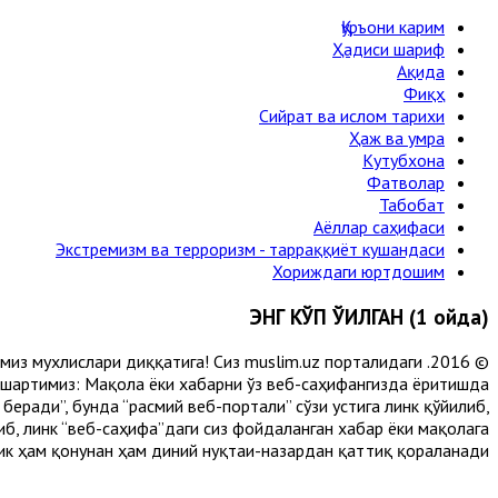
Қуръони карим
Ҳадиси шариф
Ақида
Фиқҳ
Сийрат ва ислом тарихи
Ҳаж ва умра
Кутубхона
Фатволар
Табобат
Аёллар саҳифаси
Экстремизм ва терроризм - тарраққиёт кушандаси
Хориждаги юртдошим
ЭНГ КЎП ЎҚИЛГАН (1 ойда)
лимиз мухлислари диққатига! Сиз muslim.uz порталидаги
 шартимиз: Мақола ёки хабарни ўз веб-саҳифангизда ёритишда
еради”, бунда “расмий веб-портали” сўзи устига линк қўйилиб,
либ, линк “веб-саҳифа”даги сиз фойдаланган хабар ёки мақолага
ик ҳам қонунан ҳам диний нуқтаи-назардан қаттиқ қораланади.