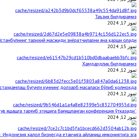
Таъзия билдирамиз
تموز 17, 2024
станбулнинг тарихий масжиди зиёратчиларни яна қарши олади
تموز 15, 2024
Ҳамдардлик билдирамиз
تموز 12, 2024
таҳкамлаш бугунги куннинг долзарб масаласи бўлиб қолмоқда
تموز 12, 2024
“Ал-Азҳар” Таиландда динларнинг тинч-тотув яшашга тарғиб этишига бағишланган конференция ўтказади
تموز 12, 2024
: Индонезия ҳалол бизнесда етакчига айланиш имкониятига эга