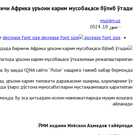
нчи Aфрика Қуръони карим мусобақаси бўлиб ўтади
muslim.uz
- تموز 10, 2024
e
decrease font size
increase font size
латида Қуръони карим мусобақаси ўтказилиши режалаштирилган.
. Бу ҳақда IQNA сайти “Pulse” нашрига таяниб хабар бермоқда.
, Қуръони карим тиловати даражасини ошириш, қориларнинг ўз
да ўзаро дўстона муносабатларни мустаҳкамлашга қаратилган.
оқда. Бу эса қитъадаги ислом мамлакатларида муҳим воқеага
айланади.
ЎМИ ходими Илёсхон Аҳмедов тайёрлади.