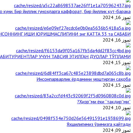
 куни. Бир йиллик гуноҳларга каффорат, бир йиллик қут-барака
تموز 16, 2024
НСОННИНГ ИШИ ЮРИШМАСЛИГИНИ энг КАТТА 33 та САБАБИ
تموز 16, 2024
АБИТУРИЕНТЛАР УЧУН ТАВСИЯ ЭТИЛГАН ДУОЛАР ТЎПЛАМИ
تموز 15, 2024
Инсонпарварлик ёрдамини уюштирган саҳоба
تموز 15, 2024
“Ҳизр”ми ёки “тақдир”ми?
تموز 10, 2024
Яхшилигимиз ўзимизга қайтади
تموز 09, 2024