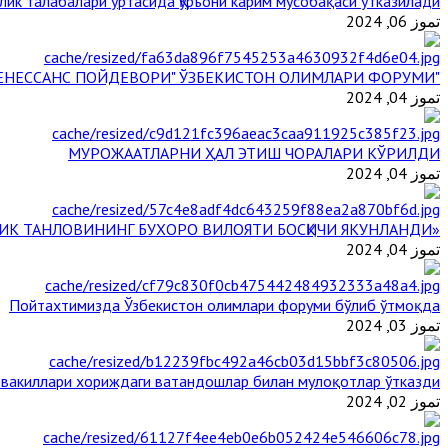
лик талабалари ўртасида Қуръони карим мусобақаси ўтказилади
تموز 06, 2024
"БУЮК АЖДОДЛАР МЕРОСИ – III РЕНЕССАНС ПОЙДЕВОРИ" ЎЗБЕКИСТОН ОЛИМЛАРИ ФОРУМИ
تموز 04, 2024
МУРОЖААТЛАРНИ ҲАЛ ЭТИШ ЧОРАЛАРИ КЎРИЛДИ
تموز 04, 2024
«ЙИЛ ИМОМИ – 2024» КЎРИК ТАНЛОВИНИНГ БУХОРО ВИЛОЯТИ БОСҚИЧИ ЯКУНЛАНДИ
تموز 04, 2024
Пойтахтимизда Ўзбекистон олимлари форуми бўлиб ўтмоқда
تموز 03, 2024
 вакиллари хориждаги ватандошлар билан мулоқотлар ўтказди
تموز 02, 2024