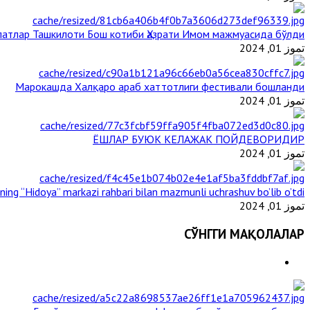
атлар Ташкилоти Бош котиби Ҳазрати Имом мажмуасида бўлди
تموز 01, 2024
Марокашда Халқаро араб хаттотлиги фестивали бошланди
تموز 01, 2024
ЁШЛАР БУЮК КЕЛАЖАК ПОЙДЕВОРИДИР
تموز 01, 2024
ining “Hidoya” markazi rahbari bilan mazmunli uchrashuv bo’lib o’tdi
تموز 01, 2024
СЎНГГИ МАҚОЛАЛАР