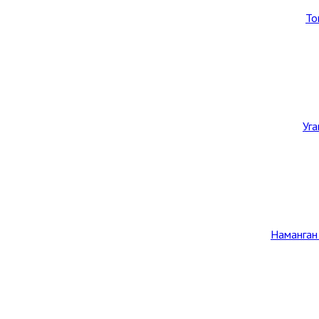
То
Уг
Наманган