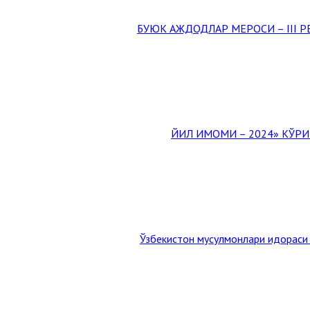
Ўзбекистон мусулмонлари идораси