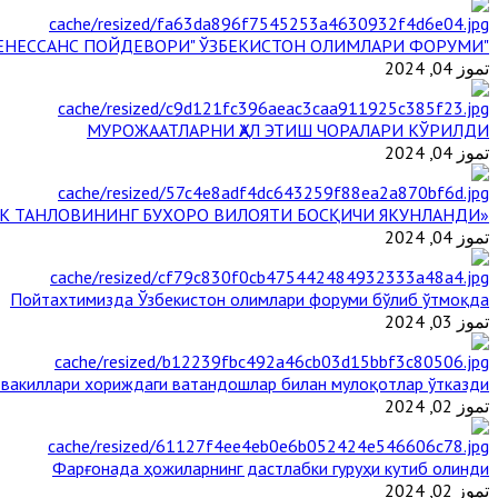
"БУЮК АЖДОДЛАР МЕРОСИ – III РЕНЕССАНС ПОЙДЕВОРИ" ЎЗБЕКИСТОН ОЛИМЛАРИ ФОРУМИ
تموز 04, 2024
МУРОЖААТЛАРНИ ҲАЛ ЭТИШ ЧОРАЛАРИ КЎРИЛДИ
تموز 04, 2024
«ЙИЛ ИМОМИ – 2024» КЎРИК ТАНЛОВИНИНГ БУХОРО ВИЛОЯТИ БОСҚИЧИ ЯКУНЛАНДИ
تموز 04, 2024
Пойтахтимизда Ўзбекистон олимлари форуми бўлиб ўтмоқда
تموز 03, 2024
 вакиллари хориждаги ватандошлар билан мулоқотлар ўтказди
تموز 02, 2024
Фарғонада ҳожиларнинг дастлабки гуруҳи кутиб олинди
تموز 02, 2024