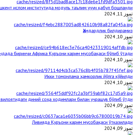
шкент ислом институтида модуль таълим учун қабул бошланди
تموز 11, 2024
Ҳамдардлик билдирамиз
تموز 10, 2024
андада биринчи Aфрика Қуръони карим мусобақаси бўлиб ўтади
تموز 10, 2024
Икки томонлама ҳамкорлик йўлга қўйилди
تموز 10, 2024
 вилоятидаги диний соҳа ходимлари билан учрашув бўлиб ўтди
تموز 09, 2024
Ливияда Қуръони карим мусобақаси ўтказилади
تموز 09, 2024