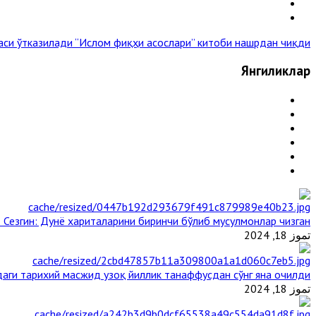
аси ўтказилади
“Ислом фиқҳи асослари” китоби нашрдан чиқди »
Янгиликлар
 Сезгин: Дунё хариталарини биринчи бўлиб мусулмонлар чизган
تموز 18, 2024
аги тарихий масжид узоқ йиллик танаффусдан сўнг яна очилди
تموز 18, 2024