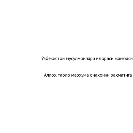
Ўзбекистон мусулмонлари идораси жамоас
Аллоҳ таоло марҳума онахонни раҳматига о