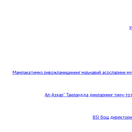
И
Мамлакатимиз ривожланишининг маънавий асосларини мус
BSI бош директори