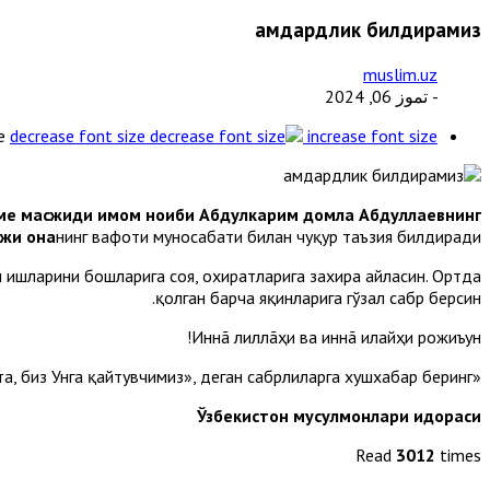
Ҳамдардлик билдирамиз
muslim.uz
- تموز 06, 2024
e
decrease font size
increase font size
оме масжиди имом ноиби Абдулкарим домла Абдуллаевнинг
ожи она
нинг вафоти муносабати билан чуқур таъзия билдиради.
 ишларини бошларига соя, охиратларига захира айласин. Ортда
қолган барча яқинларига гўзал сабр берсин.
Иннã лиллãҳи ва иннã илайҳи рожиъун!
«Мусибат етганда «Албатта, биз Аллоҳникимиз ва албатта, биз Унга қайтувчимиз», деган сабрлиларга хушхабар беринг».
Ўзбекистон мусулмонлари идораси
Read
3012
times