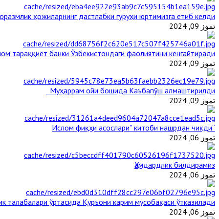
оразмлик ҳожиларнинг дастлабки гуруҳи юртимизга етиб келди
تموز 09, 2024
ом тараққиёт банки Ўзбекистондаги фаолиятини кенгайтиради
تموز 09, 2024
Муҳаррам ойи бошида Каъбапўш алмаштирилди
تموز 09, 2024
“Ислом фиқҳи асослари” китоби нашрдан чиқди
تموز 06, 2024
Ҳамдардлик билдирамиз
تموز 06, 2024
ик талабалари ўртасида Қуръони карим мусобақаси ўтказилади
تموز 06, 2024