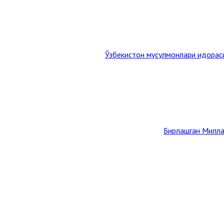
Ўзбекистон мусулмонлари идорас
Бирлашган Милла