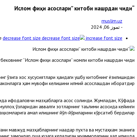
“Ислом фиқҳи асослари” китоби нашрдан чиқди
muslim.uz
- تموز 06, 2024
e
decrease font size
increase font size
ковнинг “Ислом фиқҳи асослари” номли китоби нашрдан чиқди.
нг ўзига хос хусусиятлари ҳақидаги ушбу китобнинг ёзилишидан
 маконларга ҳам мувофиқ келишини илмий асослашдан иборатдир.
ида ифодаловчи мазҳабларга асос солинди. Жумладан, Кўфада
лоҳ ўзларидан аввалги зотларнинг таълими асосида кейинги
аҳкомларига амал қилишнинг йўл-йўриқларини кўрсатиб бердилар.
тгани мавжуд мазҳабларнинг нақадар пухта ва мустаҳкам эканига
знинг замонлар оша юзага келадиган муаммоларини ҳал қилишда