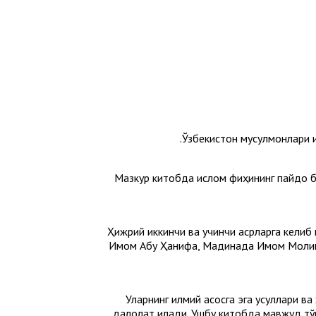
Ўзбекистон мусулмонлари 
Мазкур китобда ислом фиқҳининг пайдо б
Ҳижрий иккинчи ва учинчи асрларга кели
Имом Абу Ҳанифа, Мадинада Имом Молик,
Уларнинг илмий асосга эга усуллари ва
далолат қилади. Ушбу китобда мавжуд тў