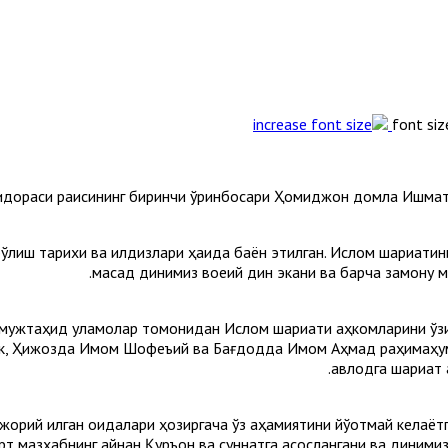
font siz
идораси раисининг биринчи ўринбосари Ҳомиджон домла Ишматбе
ўлиш тарихи ва илдизлари ҳақида баён этилган. Ислом шариатини
мақсад динимиз воқеий дин экани ва барча замону
б мужтаҳид уламолар томонидан Ислом шариати аҳкомларини ўз
 Ҳижозда Имом Шофеъий ва Бағдодда Имом Аҳмад раҳимаҳумул
авлодга шариат 
 жорий қилган қоидалари ҳозиргача ўз аҳамиятини йўқотмай келаё
рт мазҳабнинг айнан Қуръон ва суннатга асослангани ва диними