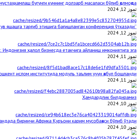
стаҳкамлаш бугунги куннинг долзарб масаласи бўлиб қолмоқда
تموز 12, 2024
“Ал-Азҳар” Таиландда динларнинг тинч-тотув яшашга тарғиб этишига бағишланган конференция ўтказади
تموز 12, 2024
: Индонезия ҳалол бизнесда етакчига айланиш имкониятига эга
تموز 11, 2024
ошкент ислом институтида модуль таълим учун қабул бошланди
تموز 11, 2024
Ҳамдардлик билдирамиз
تموز 10, 2024
гандада биринчи Aфрика Қуръони карим мусобақаси бўлиб ўтади
تموز 10, 2024