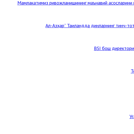
Мамлакатимиз ривожланишининг маънавий асосларини му
BSI бош директори
Т
У