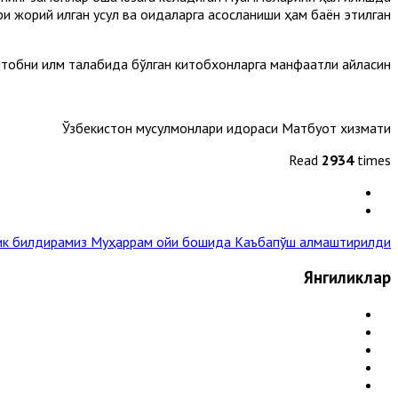
 жорий қилган усул ва қоидаларга асосланиши ҳам баён этилган.
итобни илм талабида бўлган китобхонларга манфаатли айласин.
Ўзбекистон мусулмонлари идораси Матбуот хизмати
Read
2934
times
ик билдирамиз
Муҳаррам ойи бошида Каъбапўш алмаштирилди »
Янгиликлар