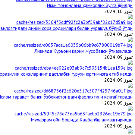
Икки томонлама ҳамкорлик йўлга қўйилди
تموز 10, 2024
 вилоятидаги диний соҳа ходимлари билан учрашув бўлиб ўтди
تموز 09, 2024
Ливияда Қуръони карим мусобақаси ўтказилади
تموز 09, 2024
оразмлик ҳожиларнинг дастлабки гуруҳи юртимизга етиб келди
تموز 09, 2024
слом тараққиёт банки Ўзбекистондаги фаолиятини кенгайтиради
تموز 09, 2024
Муҳаррам ойи бошида Каъбапўш алмаштирилди
تموز 09, 2024