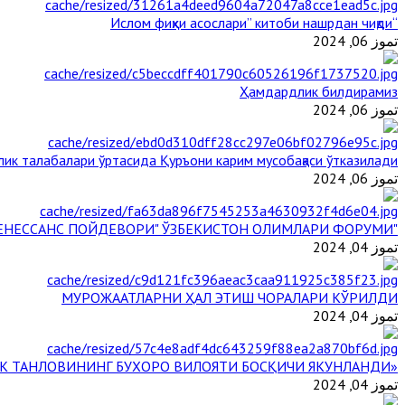
“Ислом фиқҳи асослари” китоби нашрдан чиқди
تموز 06, 2024
Ҳамдардлик билдирамиз
تموز 06, 2024
ик талабалари ўртасида Қуръони карим мусобақаси ўтказилади
تموز 06, 2024
"БУЮК АЖДОДЛАР МЕРОСИ – III РЕНЕССАНС ПОЙДЕВОРИ" ЎЗБЕКИСТОН ОЛИМЛАРИ ФОРУМИ
تموز 04, 2024
МУРОЖААТЛАРНИ ҲАЛ ЭТИШ ЧОРАЛАРИ КЎРИЛДИ
تموز 04, 2024
«ЙИЛ ИМОМИ – 2024» КЎРИК ТАНЛОВИНИНГ БУХОРО ВИЛОЯТИ БОСҚИЧИ ЯКУНЛАНДИ
تموز 04, 2024