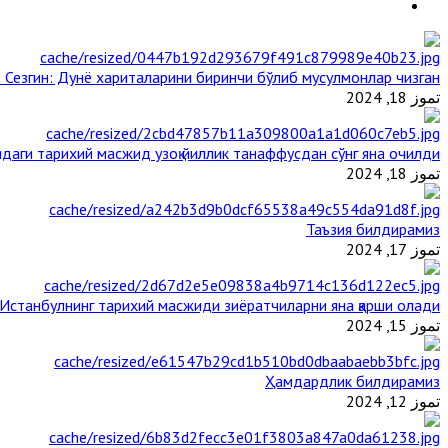
 Сезгин: Дунё хариталарини биринчи бўлиб мусулмонлар чизган
تموز 18, 2024
даги тарихий масжид узоқ йиллик танаффусдан сўнг яна очилди
تموز 18, 2024
Таъзия билдирамиз
تموز 17, 2024
Истанбулнинг тарихий масжиди зиёратчиларни яна қарши олади
تموز 15, 2024
Ҳамдардлик билдирамиз
تموز 12, 2024