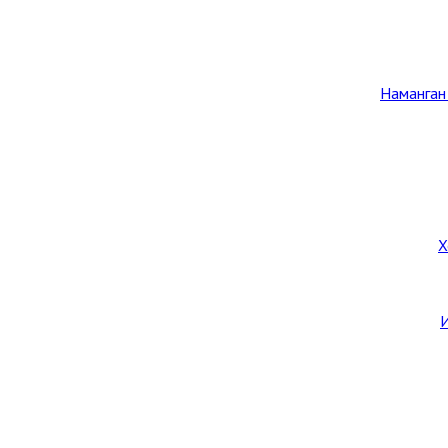
Наманган
Х
И