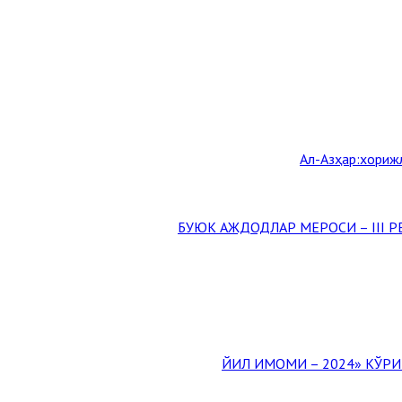
Aл-Aзҳар:хорижл