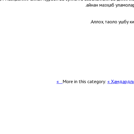
айнан мазҳаб уламолари
Аллоҳ таоло ушбу к
More in this category:
« Ҳамдардл