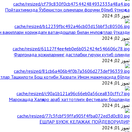
Пойтахтимизда Ўзбекистон олимлари форуми бўлиб ўтмоқда
تموز 03, 2024
и вакиллари хориждаги ватандошлар билан мулоқотлар ўтказди
تموز 02, 2024
Фарғонада ҳожиларнинг дастлабки гуруҳи кутиб олинди
تموز 02, 2024
тлар Ташкилоти Бош котиби Ҳазрати Имом мажмуасида бўлди
تموز 01, 2024
Марокашда Халқаро араб хаттотлиги фестивали бошланди
تموز 01, 2024
ЁШЛАР БУЮК КЕЛАЖАК ПОЙДЕВОРИДИР
تموز 01, 2024