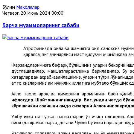
Бўлим
Мақолалар
Четверг, 20 Июнь 2024 00:00
Барча муаммоларнинг сабаби
Атрофимизда оила ва жамиятга оид саноқсиз муаммол
қаралса, энг ачинарлиси маст қилувчи ичимликлар ҳа
Фарзандларимизга бефарқ бўлишимиз уларни бекорчи ишл
дўстлашадилар, маишатпарастликка бериладилар. Бу э
хатарлардан асраб-авайлашимиз, уларни тўғри йўналишда 
ҳатто қизларимиз ҳам ичкилик иллатига мубтало бўлишмоқд
Аллоҳ таоло ароқ ва қиморнинг ҳаромлигини баён қили
ифлосдир. Шайтоннинг ишидир. Бас, ундан четда бўли
кўришликни солишни ҳамда сизларни Аллоҳнинг зикрида
Ушбу икки оят улкан насиҳатларни ўз ичига олгандир. А
ниҳоятда ярамас нарса, дегани. Чунки бу икки нарсадан жу
Расулуллоҳ соллаллоҳу алайҳи васаллам ҳам ўз умматлари