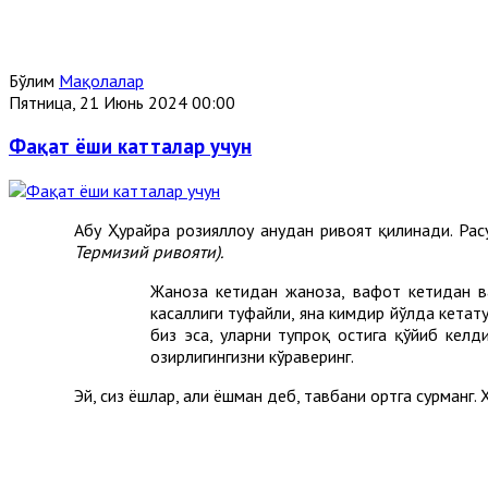
Бўлим
Мақолалар
Пятница, 21 Июнь 2024 00:00
Фақат ёши катталар учун
Абу Ҳурайра розияллоҳу анҳудан ривоят қилинади. Рас
Термизий ривояти).
Жаноза кетидан жаноза, вафот кетидан ва
касаллиги туфайли, яна кимдир йўлда кетат
биз эса, уларни тупроқ остига қўйиб келди
ҳозирлигингизни кўраверинг.
Эй, сиз ёшлар, ҳали ёшман деб, тавбани ортга сурманг.