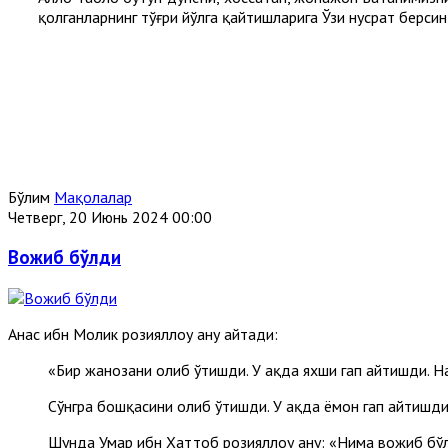
қолганларнинг тўғри йўлга қайтишларига Ўзи нусрат берсин
Бўлим
Мақолалар
Четверг, 20 Июнь 2024 00:00
Вожиб бўлди
Анас ибн Молик розияллоҳу анҳу айтади:
«Бир жанозани олиб ўтишди. У ҳақда яхши гап айтишди. Н
Сўнгра бошқасини олиб ўтишди. У ҳақда ёмон гап айтишди
Шунда Умар ибн Хаттоб розияллоҳу анҳу: «Нима вожиб бў