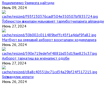
Яхшилигимиз ўзимизга қайтади
Июль 09, 2024
Ўзбекистон ҳожилари маънавият тарғиботчиларига айланади
Июнь 27, 2024
Матбуот ва оммавий ахборот воситалари ходимларига
Июнь 26, 2024
Ахборот тарқатиш ва журналист одоби
Июнь 27, 2024
Гиёҳвандлик иллати
Июнь 26, 2024