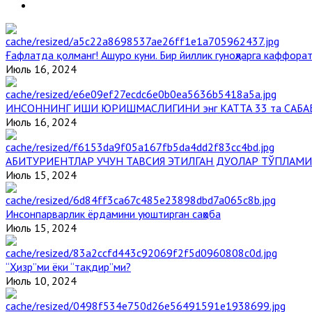
Ғафлатда қолманг! Ашуро куни. Бир йиллик гуноҳларга каффорат
Июль 16, 2024
ИНСОННИНГ ИШИ ЮРИШМАСЛИГИНИ энг КАТТА 33 та САБА
Июль 16, 2024
АБИТУРИЕНТЛАР УЧУН ТАВСИЯ ЭТИЛГАН ДУОЛАР ТЎПЛАМИ
Июль 15, 2024
Инсонпарварлик ёрдамини уюштирган саҳоба
Июль 15, 2024
“Ҳизр”ми ёки “тақдир”ми?
Июль 10, 2024