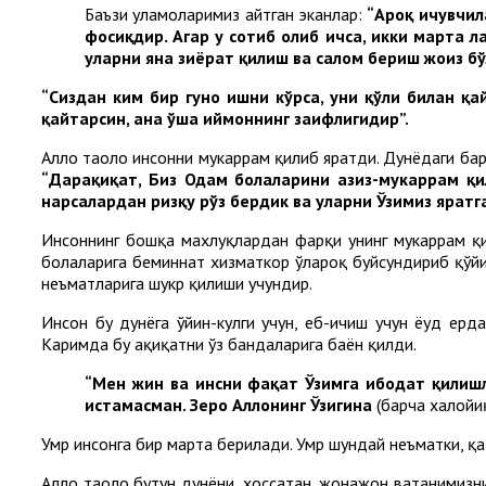
Баъзи уламоларимиз айтган эканлар:
“Ароқ ичувчил
фосиқдир. Агар у сотиб олиб ичса, икки марта л
уларни яна зиёрат қилиш ва салом бериш жоиз бўл
“Сиздан ким бир гуноҳ ишни кўрса, уни қўли билан қа
қайтарсин, ана ўша иймоннинг заифлигидир”.
Аллоҳ таоло инсонни мукаррам қилиб яратди. Дунёдаги бар
“Дарҳақиқат, Биз Одам болаларини азиз-мукаррам қ
нарсалардан ризқу рўз бердик ва уларни Ўзимиз яратг
Инсоннинг бошқа махлуқлардан фарқи унинг мукаррам қи
болаларига беминнат хизматкор ўлароқ буйсундириб қўйил
неъматларига шукр қилиши учундир.
Инсон бу дунёга ўйин-кулги учун, еб-ичиш учун ёҳуд ер
Каримда бу ҳақиқатни ўз бандаларига баён қилди.
“Мен жин ва инсни фақат Ўзимга ибодат қилиш
истамасман. Зеро Аллоҳнинг Ўзигина
(барча халойи
Умр инсонга бир марта берилади. Умр шундай неъматки, қ
Аллоҳ таоло бутун дунёни, хоссатан, жонажон ватанимизн