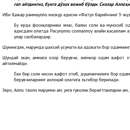
гап
айтдингиз, бунга дўзах
вожиб бўлди. Сизлар
Аллоҳн
Ибн Ҳажар раҳимаҳуллоҳ мазкур ҳадисни «Фатҳул барий»нинг 3-жу
Бу ерда фосиқларники эмас, балки солиҳ ва муносиб од
ҳадисдаги ҳолатда Расулуллоҳ соллаллоҳу алайҳи васаллам 
улар саҳобалардир.
Шунингдек, марҳумда шахсий ҳусумати ва адовати бор одамнинг 
Шундай экан, ҳаммага озор берувчи, зиёнкор одам вафот э
айтилмайди.
Ёки бир солиҳ инсон вафот этиб, душманчилиги бор одам
берувчиларнинг ахлоқий ҳолатига эътибор берилади.
Зеро, Аллоҳ таоло марҳумни ҳам, унга гувоҳлик бераётганларни ҳам