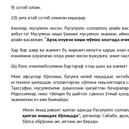
9) сотиб олган;
10) унга атаб сотиб олинган кишидир.
Азизлар, мусулмон инсон, Расулуллоҳ соллаллоҳу алайҳи в
албатта! Мусулмон киши ўзининг мусулмон эканини, иймони
алайҳи васаллам:
“Ароқ ичувчи киши мўмин ҳолатида ич
Ҳар бир давр ва жамият бу жирканч иллатга қарши азал-а
ичкиликни қоралаган ҳолда унинг инсон вужудига, унинг нас
Шу боис ичкиликбозликни бартараф этиш шахс ва жамият
Минг афсуслар бўлсинки, бугунга келиб муқаддас кито
истеъмол қилишдан огоҳлантирган, кўпгина маъсиятларга с
Таассуфки, мусулмонлик даъвосини қилаётган бечорала
Маросимлар, никоҳ тўйлари бу шайтон сувисиз ўтмай қолд
эканлигини ҳеч ким билмайди.
Имом Аҳмад ривоят қилган ҳадисда Расулуллоҳ соллалл
қилган кишидек йўлиқади”,
деганлар. Сабаби, ароқ
бўлса обрўсини ҳам, ҳаётини ҳам беради.