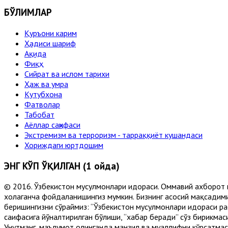
БЎЛИМЛАР
Қуръони карим
Ҳадиси шариф
Ақида
Фиқҳ
Сийрат ва ислом тарихи
Ҳаж ва умра
Кутубхона
Фатволар
Табобат
Аёллар саҳифаси
Экстремизм ва терроризм - тарраққиёт кушандаси
Хориждаги юртдошим
ЭНГ КЎП ЎҚИЛГАН (1 ойда)
© 2016. Ўзбекистон мусулмонлари идораси. Оммавий ахборот 
хоҳлаганча фойдаланишингиз мумкин. Бизнинг асосий мақсадими
беришингизни сўраймиз: “Ўзбекистон мусулмонлари идораси рас
саҳифасига йўналтирилган бўлиши, “хабар беради” сўз бирикмас
Унутманг, маълумот олинганда манзил ва муаллифни кўрсатмасл