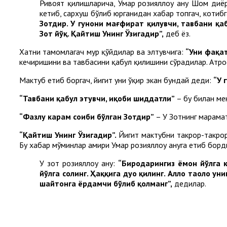
Ривоят қилишларича, Умар розияллоҳу анҳу Шом диёр
кетиб, сархуш бўлиб юрганидан хабар топгач, котиб
Зотдир. У гуноҳни мағфират қилувчи, тавбани қа
Зот йўқ. Қайтиш Унинг Ўзигадир”,
деб ёз.
Хатни тамомлагач муҳр қўйдилар ва элтувчига:
“Уни фақат
кечиришини ва тавбасини қабул қилишини сўрадилар. Атро
Мактуб етиб боргач, йигит уни ўқир экан бундай деди:
“У 
“Тавбани қабул этувчи, иқоби шиддатли”
– бу билан ме
“Фазлу карам соҳиби бўлган Зотдир”
– У Зотнинг марҳамат
“Қайтиш Унинг Ўзигадир”.
Йигит мактубни такрор-такрор 
Бу хабар мўминлар амири Умар розияллоҳу анҳуга етиб борд
У зот розияллоҳу анҳу:
“Биродарингиз ёмон йўлга 
йўлга солинг. Ҳаққига дуо қилинг. Аллоҳ
таоло уни
шайтонга ёрдамчи бўлиб қолманг”,
дедилар.