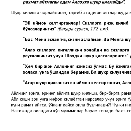
раҳмат айтмаган одам Аллоҳга шукр қилмайди”.
Шукр қилишга чорлайдиган, тарғиб этадиган оятлар жуда к
“Эй иймон келтирганлар! Сизларга ризқ қилиб 
бўлсаларингиз”
(Бақара сураси
,
172-оят)
.
“Бас, Мени эслангиз, сизни эслайман. Ва Менга ш
“Аллоҳ сизларга енгилликни хоҳлайди ва сизларг
улуғлашингиз учун. Шоядки шукр қилсаларингиз”
“Ҳеч бир жон Аллоҳнинг изнисиз ўлмас. Бу ёзилг
хоҳласа, унга ўшандан берамиз. Ва шукр қилувчи
“Агар шукр қилсангиз ва иймон келтирсангиз, Алл
Аёлнинг эрига, эрнинг аёлига шукр қилиши, бир-бирга раҳ
Аёл киши эри унга инфоқ қилаётган нарсалар учун эрига гў
куни раҳмат айтса, ўйланг қайси оила бузлилади?! Чунки и
Натижада оиладаги кўп муаммолар барҳам топади, бахт-соа