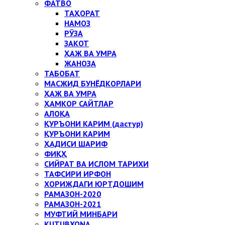
ФАТВО
ТАҲОРАТ
НАМОЗ
РЎЗА
ЗАКОТ
ҲАЖ ВА УМРА
ЖАНОЗА
ТАБОБАТ
МАСЖИД БУНЁДКОРЛАРИ
ҲАЖ ВА УМРА
ҲАМКОР САЙТЛАР
АЛОҚА
ҚУРЪОНИ КАРИМ (дастур)
ҚУРЪОНИ КАРИМ
ҲАДИСИ ШАРИФ
ФИҚҲ
СИЙРАТ ВА ИСЛОМ ТАРИХИ
ТАФСИРИ ИРФОН
ХОРИЖДАГИ ЮРТДОШИМ
РАМАЗОН-2020
РАМАЗОН-2021
МУФТИЙ МИНБАРИ
KUTUBXONA