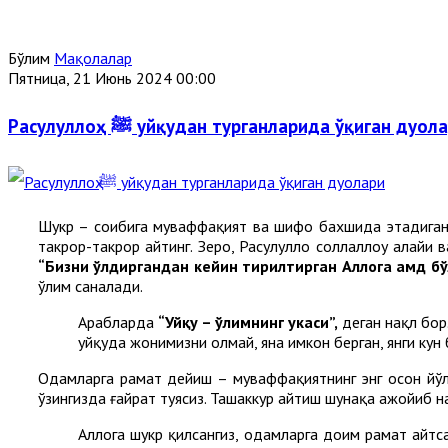
Бўлим
Мақолалар
Пятница, 21 Июнь 2024 00:00
Расулуллоҳ ﷺ уйқудан турганларида ўқиган дуол
Шукр – соҳибига муваффақият ва шифо бахшида этадиган
такрор-такрор айтинг. Зеро, Расулуллоҳ соллаллоҳу алайҳ
“Бизни ўлдиргандан кейин тирилтирган Аллоҳга ҳамд бў
ўлим саналади.
Арабларда
“Уйқу – ўлимнинг укаси”,
деган нақл бор
уйқуда жонимизни олмай, яна имкон берган, янги кун б
Одамларга раҳмат дейиш – муваффақиятнинг энг осон йўл
ўзингизда ғайрат туясиз. Ташаккур айтиш шунақа ажойиб н
Аллоҳга шукр қилсангиз, одамларга доим раҳмат айт