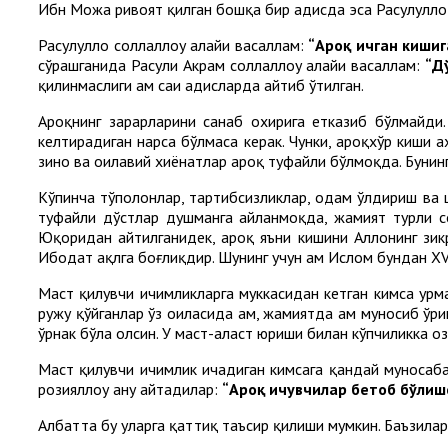
Ибн Можа ривоят қилган бошқа бир ҳадисда эса Расулуллоҳ 
Расулуллоҳ соллаллоҳу алайҳи васаллам:
“Ароқ ичган кишиг
сўрашганида Расули Акрам соллаллоҳу алайҳи васаллам:
“Д
қилинмаслиги ҳам саҳиҳ ҳадисларда айтиб ўтилган.
Ароқнинг зарарларини санаб охирига етказиб бўлмайди.
келтирадиган нарса бўлмаса керак. Чунки, ароқхўр киши
зино ва оилавий хиёнатлар ароқ туфайли бўлмоқда. Бунин
Кўпинча тўполонлар, тартибсизликлар, одам ўлдириш ва 
туфайли дўстлар душманга айланмоқда, жамият турли соҳ
Юқоридан айтилганидек, ароқ яъни кишини Аллоҳнинг зи
Ибодат ақлга боғлиқдир. Шунинг учун ҳам Ислом бундан X
Маст қилувчи ичимликларга муккасидан кетган кимса ҳурм
ружу қўйганлар ўз оиласида ҳам, жамиятда ҳам муносиб ўр
ўрнак бўла олсин. У маст-аласт юриши билан кўпчиликка о
Маст қилувчи ичимлик ичадиган кимсага қандай муносабат
розияллоҳу анҳу айтадилар:
“Ароқ ичувчилар бетоб бўлишс
Албатта бу уларга қаттиқ таъсир қилиши мумкин. Баъзилар