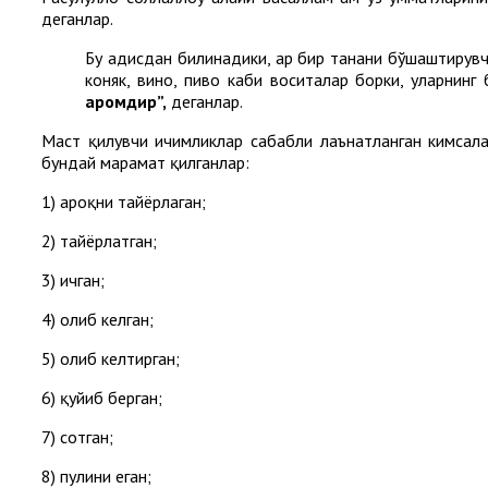
деганлар.
Бу ҳадисдан билинадики, ҳар бир танани бўшаштирувч
коняк, вино, пиво каби воситалар борки, уларнинг 
ҳаромдир”
,
деганлар.
Маст қилувчи ичимликлар сабабли лаънатланган кимсалар 
бундай марҳамат қилганлар:
1) ароқни тайёрлаган;
2) тайёрлатган;
3) ичган;
4) олиб келган;
5) олиб келтирган;
6) қуйиб берган;
7) сотган;
8) пулини еган;