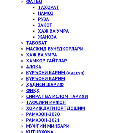
ФАТВО
ТАҲОРАТ
НАМОЗ
РЎЗА
ЗАКОТ
ҲАЖ ВА УМРА
ЖАНОЗА
ТАБОБАТ
МАСЖИД БУНЁДКОРЛАРИ
ҲАЖ ВА УМРА
ҲАМКОР САЙТЛАР
АЛОҚА
ҚУРЪОНИ КАРИМ (дастур)
ҚУРЪОНИ КАРИМ
ҲАДИСИ ШАРИФ
ФИҚҲ
СИЙРАТ ВА ИСЛОМ ТАРИХИ
ТАФСИРИ ИРФОН
ХОРИЖДАГИ ЮРТДОШИМ
РАМАЗОН-2020
РАМАЗОН-2021
МУФТИЙ МИНБАРИ
KUTUBXONA