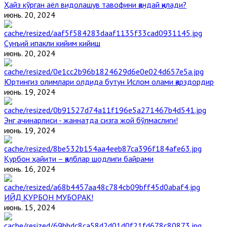
Ҳайз кўрган аёл видолашув тавофини қандай қилади?
июнь. 20, 2024
Сунъий ипакли кийим кийиш
июнь. 20, 2024
Юртингиз олимлари олдида бутун Ислом олами қарздордир
июнь. 19, 2024
Энг ачинарлиси - жаннатда сизга жой бўлмаслиги!
июнь. 19, 2024
Қурбон ҳайити – қалблар шодлиги байрами
июнь. 16, 2024
ИЙД ҚУРБОН МУБОРАК!
июнь. 15, 2024