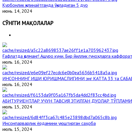
Қурбонлик қилинаётганда ўқиладиган 5 дуо
июнь. 14, 2024
СЎНГГИ МАҚОЛАЛАР
Ғафлатда қолманг! Ашуро куни. Бир йиллик гуноҳларга каффорат,
июль. 16, 2024
ИНСОННИНГ ИШИ ЮРИШМАСЛИГИНИ энг КАТТА 33 та САБА
июль. 16, 2024
АБИТУРИЕНТЛАР УЧУН ТАВСИЯ ЭТИЛГАН ДУОЛАР ТЎПЛАМИ
июль. 15, 2024
Инсонпарварлик ёрдамини уюштирган саҳоба
июль. 15, 2024