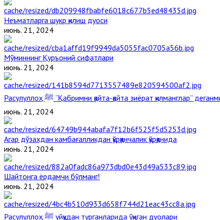
Неъматларга шукр қилиш дуоси
июнь. 21, 2024
Мўминнинг Қуръоний сифатлари
июнь. 21, 2024
Расулуллоҳ ﷺ “Қабримни қайта-қайта зиёрат қилманглар” дега
июнь. 21, 2024
Агар дўзахдан камбағалликдан қўрққанчалик қўрққанида
июнь. 21, 2024
Шайтонга ёрдамчи бўлманг!
июнь. 21, 2024
Расулуллоҳ ﷺ уйқудан турганларида ўқиган дуолари