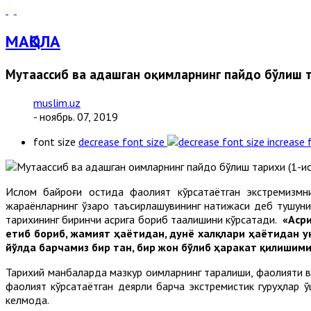
МАҚОЛА
Мутаассиб ва адашган оқимларнинг пайдо бўлиш т
muslim.uz
- ноябрь. 07, 2019
font size
decrease font size
increase 
Ислом байроғи остида фаолият кўрсатаётган экстремизмн
жараёнларнинг ўзаро таъсирлашувининг натижаси деб тушуниш
тарихининг биринчи асрига бориб тақалишини кўрсатади.
«Асри
етиб бориб, жамият ҳаётидан, дунё халқлари ҳаётидан у
йўлда барчамиз бир тан, бир жон бўлиб ҳаракат қилишими
Тарихий манбаларда мазкур оқимларнинг тарқалиши, фаолияти в
фаолият кўрсатаётган деярли барча экстремистик гуруҳлар ў
келмоқда.