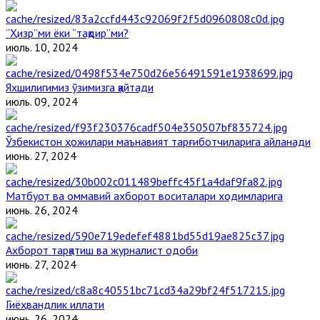
“Ҳизр”ми ёки “тақдир”ми?
июль. 10, 2024
Яхшилигимиз ўзимизга қайтади
июль. 09, 2024
Ўзбекистон ҳожилари маънавият тарғиботчиларига айланади
июнь. 27, 2024
Матбуот ва оммавий ахборот воситалари ходимларига
июнь. 26, 2024
Ахборот тарқатиш ва журналист одоби
июнь. 27, 2024
Гиёҳвандлик иллати
июнь. 26, 2024