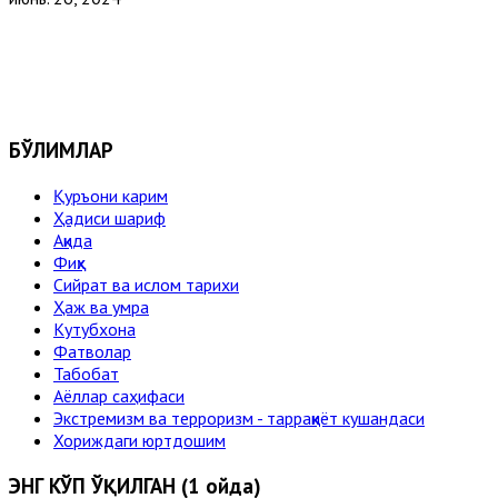
БЎЛИМЛАР
Қуръони карим
Ҳадиси шариф
Ақида
Фиқҳ
Сийрат ва ислом тарихи
Ҳаж ва умра
Кутубхона
Фатволар
Табобат
Аёллар саҳифаси
Экстремизм ва терроризм - тарраққиёт кушандаси
Хориждаги юртдошим
ЭНГ КЎП ЎҚИЛГАН (1 ойда)