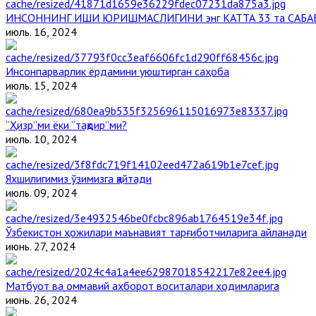
ИНСОННИНГ ИШИ ЮРИШМАСЛИГИНИ энг КАТТА 33 та САБА
июль. 16, 2024
Инсонпарварлик ёрдамини уюштирган саҳоба
июль. 15, 2024
“Ҳизр”ми ёки “тақдир”ми?
июль. 10, 2024
Яхшилигимиз ўзимизга қайтади
июль. 09, 2024
Ўзбекистон ҳожилари маънавият тарғиботчиларига айланади
июнь. 27, 2024
Матбуот ва оммавий ахборот воситалари ходимларига
июнь. 26, 2024