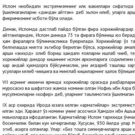
Ислом ниқобидаги экстремизмнинг илк вакиллари сифатида 6
қўшилмаганларни «диндан қайтган» деб эълон қилиб, уларга қа
фикримизнинг исботи бўла олади.
Демак, Исломда дастлаб пайдо бўлган фирқа хорижийлардир.
айтганларидек, Ислом динида 73 та фирқага бўлиниш юз беради
ҳам фирқаларга бўлинмасликка буюрилади. Хорижийлар ўз та
белгилашда ниятга эътибор берилган бўлса, хорижийлар амалга
қарши «жиҳод» олиб бориш ҳақидаги ғояларни ишлаб чиқиб, т
хорижийлар диндор кишининг ислом арконларига содиқлигини қи
ҳар қандай ҳукмдорга бўйсунмаслик, уни ағдариб ташлаш зару
усуллари келиб чиқишига ва минглаб кишиларнинг ҳалок бўлишиг
VII асрнинг иккинчи ярмида хорижийлар орасида раҳбарлари
муросасиз ва шафқатсиз жамоа номини олган Нофиъ ибн Азрақ бо
мусулмонларни «кофир» деб, уларнинг таълимотига қўшилмаган ки
IX аср охирида Ироқда юзага келган «қарматийлар» экстреми
қилган эди. Ҳаракат ўз номини унинг асосчиси Ҳамдон ибн Ашъа
маъноларда ифодаланган. Қарматийлар Ислом тарихида ўчмас д
босқинчилик билан кун кечирганлар. Хусусан, 930 йилда улар 
этиб, асирга олганлар. Улар: «Биз тошга сиғинувчиларга қарши
вайрон қилиб, қора тошни иккига бўлиб, Баҳрайнга олиб кетганла