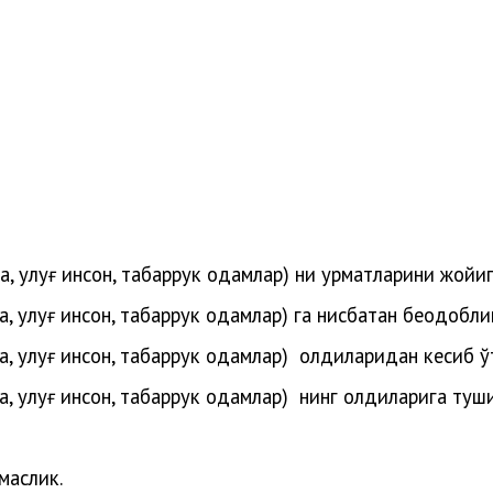
та, улуғ инсон, табаррук одамлар) ни ҳурматларини жойи
а, улуғ инсон, табаррук одамлар)
га нисбатан беодобли
а, улуғ инсон, табаррук одамлар)
олдиларидан кесиб ў
а, улуғ инсон, табаррук одамлар)
нинг олдиларига туш
маслик.