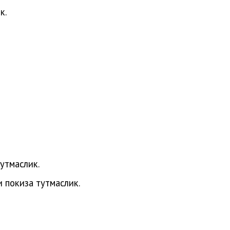
к.
утмаслик.
и покиза тутмаслик.