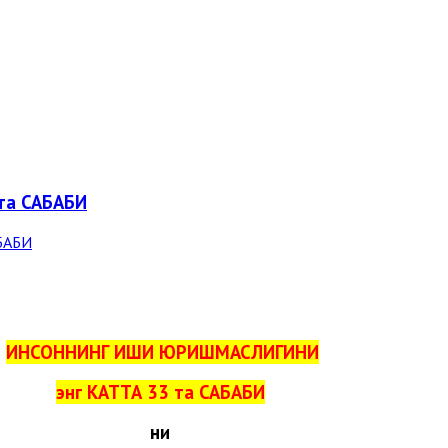
та САБАБИ
ИНСОННИНГ ИШИ ЮРИШМАСЛИГИНИ
энг КАТТА 33 та САБАБИ
ни