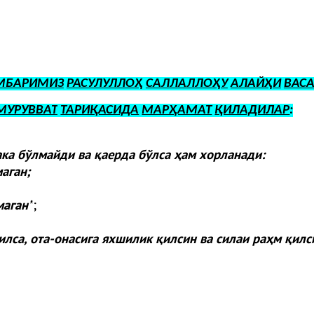
МБАРИМИЗ
РАСУЛУЛЛОҲ
САЛЛАЛЛОҲУ
АЛАЙҲИ
ВАС
МУРУВВАТ
ТАРИҚАСИДА
МАРҲАМАТ
ҚИЛАДИЛАР
:
ака бўлмайди ва қаерда бўлса ҳам хорланади:
аган;
маган
”
;
илса, ота-онасига яхшилик қилсин ва силаи раҳм қилс