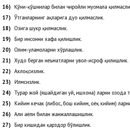
16)
Қўни-қўшнилар билан чиройли муомала қилмасли
17)
Ўтганларнинг ҳақларига дуо қилмаслик.
18)
Озига шукр қилмаслик.
19)
Бир инсонни хафа қилишлик.
20)
Олим-уламоларни
хўрлашлик
.
21)
Худо
берган
неъматларни
увол-исроф
қилишлик
.
22)
Ахлоқсизлик.
23)
Илмсизлик.
24)
Турар жой (яшайдиган уй, ишхона) ларни озода т
25)
Кийим кечак (либос, бош кийим, оёқ кийим) ларн
26)
Аҳли
аёли
билан
жанжаллашишлик
.
27)
Бир кишидан қарздор бўлишлик.