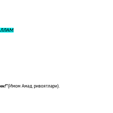
АЛЛАМ
ин!”
(Имом Аҳмад ривоятлари).