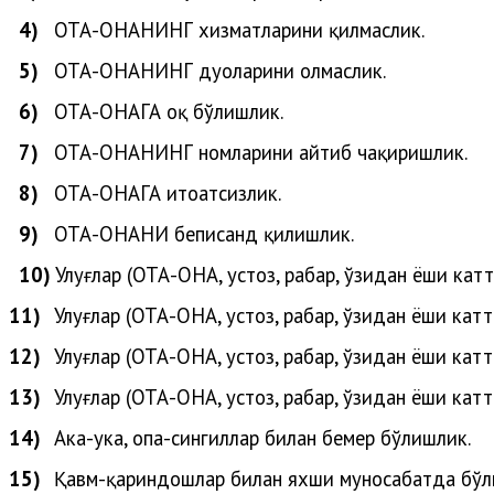
4)
ОТА-ОНАНИНГ хизматларини қилмаслик.
5)
ОТА-ОНАНИНГ дуоларини олмаслик.
6)
ОТА-ОНАГА оқ бўлишлик.
7)
ОТА-ОНАНИНГ номларини айтиб чақиришлик.
8)
ОТА-ОНАГА итоатсизлик.
9)
ОТА-ОНАНИ беписанд қилишлик.
10)
Улуғлар (ОТА-ОНА, устоз, раҳбар, ўзидан ёши кат
11)
Улуғлар (
ОТА-ОНА, устоз, раҳбар, ўзидан ёши катт
12)
Улуғлар
(
ОТА-ОНА, устоз, раҳбар, ўзидан ёши катт
13)
Улуғлар
(
ОТА-ОНА, устоз, раҳбар, ўзидан ёши катт
14)
Ака-ука, опа-сингиллар билан бемеҳр бўлишлик.
15)
Қавм-қариндошлар билан яхши муносабатда бўл