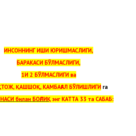
ИНСОННИНГ ИШИ ЮРИШМАСЛИГИ,
БАРАКАСИ БЎЛМАСЛИГИ,
1И 2 БЎЛМАСЛИГИ ва
ТОЖ, ҚАШШОҚ, КАМБАҒАЛ БЎЛИШЛИГИ
га
НАСИ билан БОҒЛИҚ
энг КАТТА 33 та САБАБ: