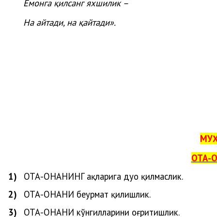
Ёмонга қилсанг яхшилик –
На айтади, на қайтади».
МУҲ
ОТА-О
1)
ОТА-ОНАНИ
НГ
ҳақларига
дуо
қилмаслик
.
2)
ОТА-ОНАНИ беҳурмат қилишлик.
3)
ОТА-ОНАНИ кўнгилларини оғритишлик.