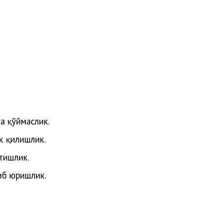
га қўймаслик.
к қилишлик.
тишлик.
иб юришлик.