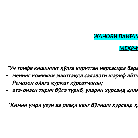
ЖАНОБИ
ПАЙҒА
МЕҲР-
“
Уч тоифа кишининг қўлга киритган нарсасида бар
¯
–
менинг номимни эшитганда салавоти шариф айтм
–
Рамазон ойига ҳурмат кўрсатмаган;
–
ота-онаси тирик бўла туриб, уларни хурсанд қил
“
Кимни умри узун ва ризқи кенг бўлиши хурсанд қ
¯