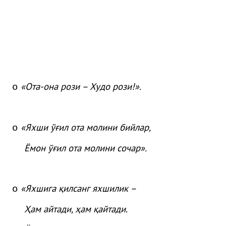
«
Ота
-она
рози
– Худо
рози
!»
.
o
«
Яхши
ўғ
ил
ота
молини
бийлар
,
o
Ёмон
ўғ
ил
ота
молини
сочар
»
.
«Яхшига қилсанг яхшилик –
o
Ҳам айтади, ҳам қайтади.