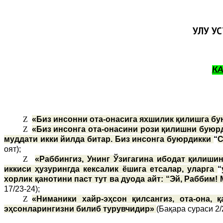
УЛУҒ У
К
Z
«Биз инсонни ота-онасига яхшилик қилишга бу
Z
«Биз инсонга ота-онасини рози қилишни буюрд
муддати икки йилда битар. Биз инсонга буюрдикки
“
С
оят);
Z
«Раббингиз, Унинг Ўзигагина ибодат қилишин
иккиси ҳузурингда кексалик ёшига етсалар, уларга
“
хорлик қанотини паст тут ва дуода айт: “Эй, Раббим!
17/23-24);
Z
«Ниманики хайр-эҳсон қилсангиз, ота-она,
эҳсонларингизни билиб турувчидир»
(Бақара сураси 2/