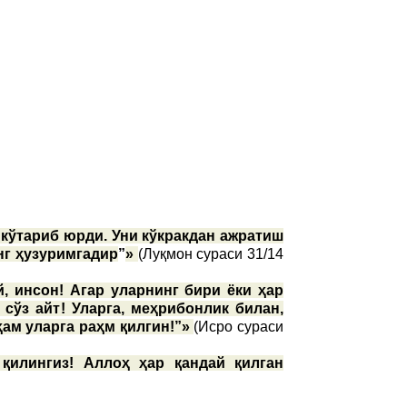
 кўтариб юрди. Уни кўкракдан ажратиш
нг ҳузуримгадир
”
»
(Луқмон сураси 31/14
, инсон! Агар уларнинг бири ёки ҳар
 сўз айт! Уларга, меҳрибонлик билан,
ҳам уларга раҳм қилгин!”»
(Исро сураси
 қилингиз! Аллоҳ ҳар қандай қилган