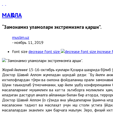
МАҚОЛА
“Замонамиз уламолари экстремизмга қарши”.
muslim.uz
- ноябрь. 11, 2019
font size
decrease font size
increase 
Жорий йилнинг 15-16-октябрь кунлари Қоҳира шаҳрида бўлиб ў
Доктор Шавқий Аллом жумладан шундай деди: “Бу йилги анжу
ихтилофлардан тўғри ва оқилона фойдаланиш орқали замонави
Шуни таъкидлаб ўтмоқчиманки, ҳар йили ушбу конференцияни б
масалаларнинг муҳимлиги ва катта эътиборга моликлиги ҳам
қиладиган дастурул амалга айланиши билан бир қаторда, террор
Доктор Шавқий Аллом ўз сўзида яна қуйидагиларни қўшимча қи
масаласини тадқиқот ва маслаҳат учун иш столи устига қўй
масалалардан эканлиги ҳам барчага маълум. Зеро, фиқҳий и