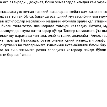
а акс эттиради. Дарҳақиқат, бошқа умматларда камдан кам учра
асаласи узоқ кечган тарихий даврлардан кейин ҳам ҳамон инсон
фаат топган бўлса, баъзида эса, диний мутаассиблик ёки гуру
иқҳий ихтилофлар масаласини маданий муомала орқали ҳал этишн
 билан тинч-тотув яшашларида таъсири каттадир. Батаҳқиқ, 
алашувидан жуда катта зарар кўрди. Такфир масаласига ўта ши
ласи шу даражада кенг авж олиб кетдики, алалоқибат Аллоҳ таол
тна тарқалди. Натижада, бутун оламга ҳақиқий маънодаги хавф
нинг юртимиз ва халқларимизга яхшиликни истамайдиган баъзи би
изга ва тинчлигимизга раҳна соладиган хатарлар пайдо бўлди
ияти бордир”-деди.