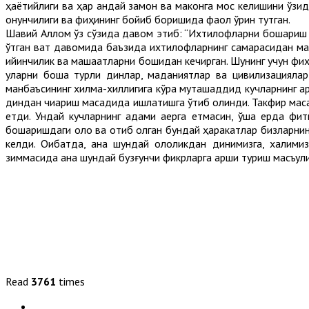
ҳаётийлиги ва ҳар қандай замон ва маконга мос келишини ўзид
қонунчилиги ва фиқҳининг бойиб боришида фаол ўрин тутган.
Шавқий Аллом ўз сўзида давом этиб: “Ихтилофларни бошқариш м
ўтган вақт давомида баъзида ихтилофларнинг самарасидан ман
қийинчилик ва машаққатларни бошидан кечирган. Шунинг учун ф
уларни бошқа турли динлар, маданиятлар ва цивилизациялар
манбаъсининг хилма-хиллигига кўра муташаддид кучларнинг ар
диндан чиқариш мақсадида ишлатишга ўтиб қолинди. Такфир маса
етди. Ундай кучларнинг қадами қаерга етмасин, ўша ерда фи
бошқаришдаги қолоқ ва қотиб қолган бундай ҳаракатлар бизлар
келди. Оқибатда, ана шундай қолоқликдан динимизга, халқим
зиммасида ана шундай бузғунчи фикрларга қарши туриш масъул
Read
3761
times