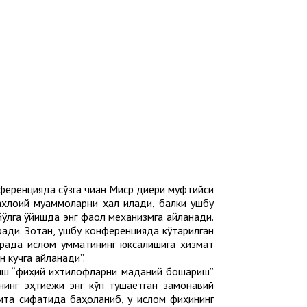
еренцияда сўзга чиққан Миср диёри муфтийси
хлоқий муаммоларни ҳал қилади, балки ушбу
ўлга қўйишда энг фаол механизмга айланади.
ради. Зотан, ушбу конференцияда кўтарилган
орада ислом умматининг юксалишига хизмат
н кучга айланади”.
миш “фиқҳий ихтилофларни маданий бошқариш”
тнинг эҳтиёжи энг кўп тушаётган замонавий
ита сифатида баҳоланиб, у ислом фиқҳининг