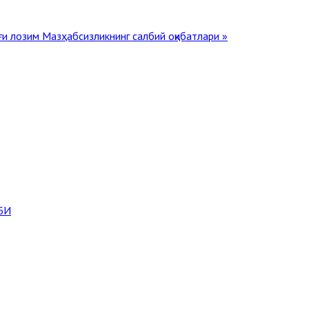
ғи лозим
Мазҳабсизликнинг салбий оқибатлари »
БИ