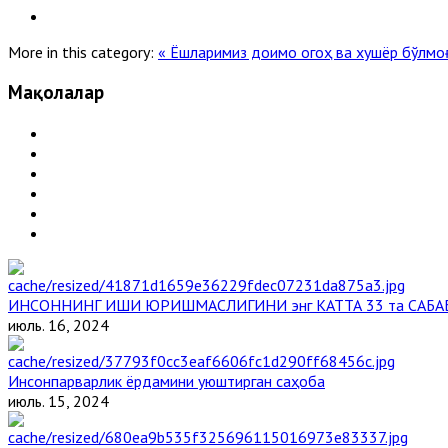
More in this category:
« Ёшларимиз доимо огоҳ ва хушёр бўлмо
Мақолалар
ИНСОННИНГ ИШИ ЮРИШМАСЛИГИНИ энг КАТТА 33 та САБА
июль. 16, 2024
Инсонпарварлик ёрдамини уюштирган саҳоба
июль. 15, 2024