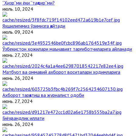
“Ҳизр”ми ёки “тақдир”ми?
июль. 10, 2024
Яхшилигимиз ўзимизга қайтади
июль. 09, 2024
Ўзбекистон ҳожилари маънавият тарғиботчиларига айланади
июнь. 27, 2024
Матбуот ва оммавий ахборот воситалари ходимларига
июнь. 26, 2024
Ахборот тарқатиш ва журналист одоби
июнь. 27, 2024
Гиёҳвандлик иллати
июнь. 26, 2024