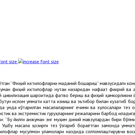
font size
тган “Фиқҳий ихтилофларни маданий бошқариш” мавзусидаги конф
ман фиқҳий ихтилофлар нуқтаи назаридан нафақат фикрий ва а
й цивилизация шароитида фатво бериш ва фиқҳий ҳамкорликни й
утун ислом уммати катта қизиқиш ва эътибор билан кузатиб бо
да унда кўтарилган масалаларнинг ечими ва хулосалари тез 
истик ва экстремистик гуруҳларнинг режаларини барбод қиладига
лди: “Бу йилги анжуман энг муҳим диний мавзулардан бири бўл
ди. Ушбу масала ҳозирги тез ўзгариб бораётган замонда умма
хтилофлар мусулмон уламолари наздида соғломлаштирувчи вос