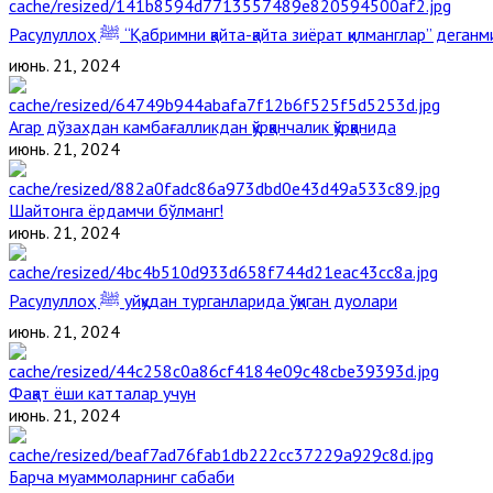
Расулуллоҳ ﷺ “Қабримни қайта-қайта зиёрат қилманглар” дега
июнь. 21, 2024
Агар дўзахдан камбағалликдан қўрққанчалик қўрққанида
июнь. 21, 2024
Шайтонга ёрдамчи бўлманг!
июнь. 21, 2024
Расулуллоҳ ﷺ уйқудан турганларида ўқиган дуолари
июнь. 21, 2024
Фақат ёши катталар учун
июнь. 21, 2024
Барча муаммоларнинг сабаби