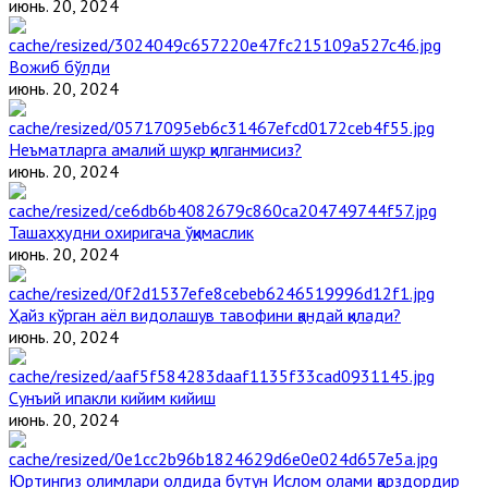
июнь. 20, 2024
Вожиб бўлди
июнь. 20, 2024
Неъматларга амалий шукр қилганмисиз?
июнь. 20, 2024
Ташаҳҳудни охиригача ўқимаслик
июнь. 20, 2024
Ҳайз кўрган аёл видолашув тавофини қандай қилади?
июнь. 20, 2024
Сунъий ипакли кийим кийиш
июнь. 20, 2024
Юртингиз олимлари олдида бутун Ислом олами қарздордир