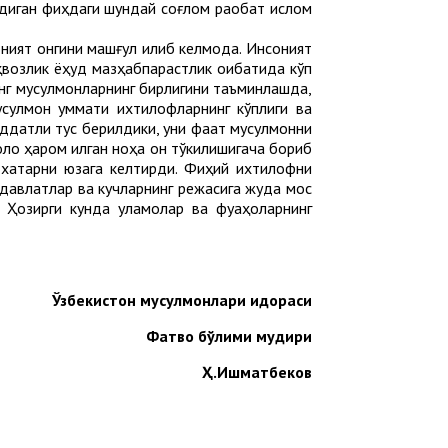
йдиган фиқҳдаги шундай соғлом рақобат ислом
ият онгини машғул қилиб келмоқда. Инсоният
ҳвозлик ёҳуд мазҳабпарастлик оқибатида кўп
инг мусулмонларнинг бирлигини таъминлашда,
мусулмон уммати ихтилофларнинг кўплиги ва
ддатли тус берилдики, уни фақат мусулмонни
о ҳаром қилган ноҳақ қон тўкилишигача бориб
у хатарни юзага келтирди. Фиқҳий ихтилофни
р давлатлар ва кучларнинг режасига жуда мос
. Ҳозирги кунда уламолар ва фуқаҳоларнинг
Ўзбекистон мусулмонлари идораси
Фатво бўлими мудири
Ҳ.Ишматбеков