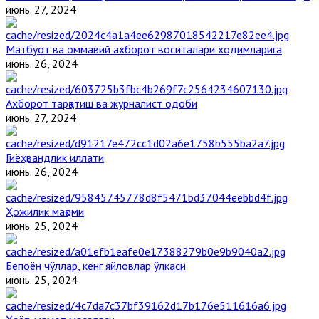
июнь. 27, 2024
Матбуот ва оммавий ахборот воситалари ходимларига
июнь. 26, 2024
Ахборот тарқатиш ва журналист одоби
июнь. 27, 2024
Гиёҳвандлик иллати
июнь. 26, 2024
Ҳожилик мақоми
июнь. 25, 2024
Бепоён чўллар, кенг яйловлар ўлкаси
июнь. 25, 2024