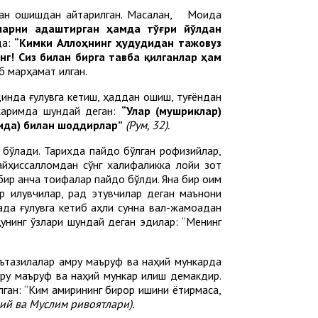
идан ошишдан қайтарилган. Масалан, Моида
ларни адаштирган ҳамда тўғри йўлдан
да:
“Кимки Аллоҳнинг ҳудудидан тажовуз
нг! Сиз билан бирга тавба қилганлар ҳам
 марҳамат қилган.
динда ғулувга кетиш, ҳаддан ошиш, туғёндан
 каримда шундай деган:
“Улар (мушриклар)
қида) билан шоддирлар”
(Рум, 32).
б бўлади. Тарихда пайдо бўлган рофизийлар,
йҳиссалломдан сўнг халифаликка лойиқ зот
ир қанча тоифалар пайдо бўлди. Яна бир оқим
р қилувчилар, рад этувчилар деган маънони
ада ғулувга кетиб аҳли сунна вал-жамоадан
ҳунинг ўзлари шундай деган эдилар: “Менинг
мўътазилалар амру маъруф ва наҳий мункарда
мру маъруф ва наҳий мункар қилиш демакдир.
ган: “Ким амирининг бирор ишини ёқтирмаса,
ий ва Муслим ривоятлари).