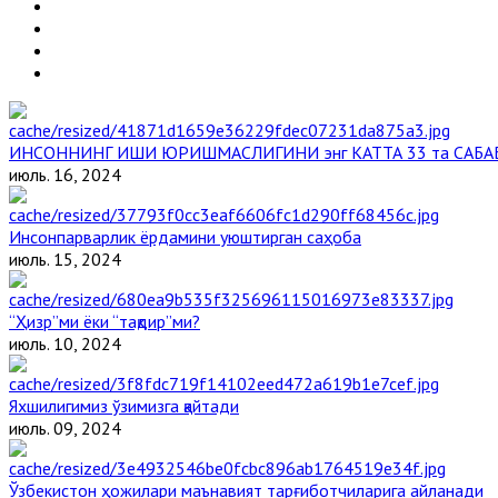
ИНСОННИНГ ИШИ ЮРИШМАСЛИГИНИ энг КАТТА 33 та САБА
июль. 16, 2024
Инсонпарварлик ёрдамини уюштирган саҳоба
июль. 15, 2024
“Ҳизр”ми ёки “тақдир”ми?
июль. 10, 2024
Яхшилигимиз ўзимизга қайтади
июль. 09, 2024
Ўзбекистон ҳожилари маънавият тарғиботчиларига айланади