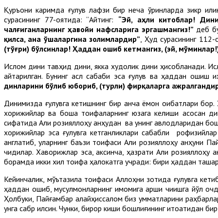
Қуръони каримда ғулув лафзи бир неча ўринларда зикр қил
сурасининг 77-оятида: “Айтинг:
“Эй, аҳли китоблар! Ди
чалғиганларнинг ҳавойи нафсларига эргашмангиз!”
деб бу
қилса, ана ўшаларгина золимлардир”
, Ҳуд сурасининг 112-
(тўғри) бўлсинлар! Ҳаддан ошиб кетмангиз, (эй, мўминлар!
Ислом дини тавҳид дини, якка худолик дини ҳисобланади. Ис
қайтарилган. Бунинг асл сабаби эса ғулув ва ҳаддан ошиш 
динларини бўлиб юбориб, (турли) фирқаларга ажралгандир
Динимизда ғулувга кетишнинг бир қанча ёмон оқибатлари бор.
хорижийлар ва бошқа тоифаларнинг юзага келиши асосан дин
сифатида Али розияллоҳу анҳудан ва унинг авлодларидан бошқа
хорижийлар эса ғулувга кетганликлари сабабли рофизийлар 
англатиб, уларнинг баъзи тоифаси Али розияллоҳу анҳуни Па
чиқдилар. Хаворижлар эса, аксинча, ҳазрати Али розияллоҳу а
борамда икки хил тоифа ҳалокатга учради: бири ҳаддан ташқари
Кейинчалик, мўътазила тоифаси Аллоҳни зотида ғулувга кети
ҳаддан ошиб, мусулмонларнинг имомига қарши чиқишга йўл очд
Ҳолбуки, Пайғамбар алайҳиссалом биз умматларини раҳбарларг
унга сабр қилсин. Чунки, бирор киши бошлиғининг итоатидан бир