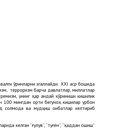
аввалги ўринларни эгаллайди. XXI аср бошида
емизм, терроризм барча давлатлар, миллатлар
тремизм, унинг ҳар қандай кўриниши кишилик
н 100 мингдан ортиқ бегуноҳ кишилар қурбон
ид солмоқда ва мудҳиш оқибатлар келтириб
ида келган “ғулув”, “туғён”, “ҳаддан ошиш”