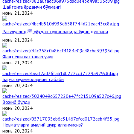
Шайтонга ёрдамчи бўлманг!
июнь. 21, 2024
Расулуллоҳ ﷺ уйқудан турганларида ўқиган дуолари
июнь. 21, 2024
Фақат ёши катталар учун
июнь. 21, 2024
Барча муаммоларнинг сабаби
июнь. 20, 2024
Вожиб бўлди
июнь. 20, 2024
Неъматларга амалий шукр қилганмисиз?
июнь. 20, 2024