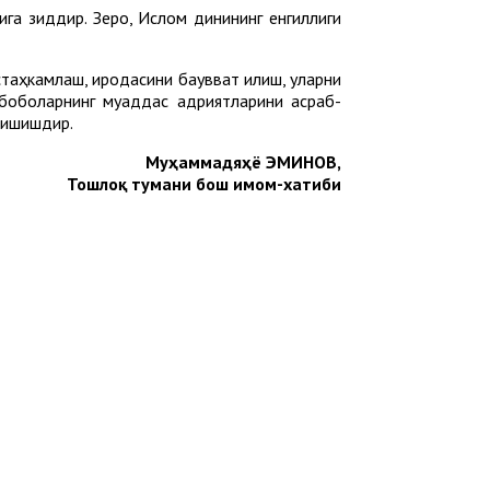
ига зиддир. Зеро, Ислом динининг енгиллиги
аҳкамлаш, иродасини бақувват қилиш, уларни
боболарнинг муқаддас қадриятларини асраб-
ришишдир.
Муҳаммадяҳё ЭМИНОВ,
Тошлоқ тумани бош имом-хатиби