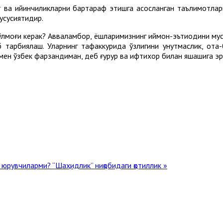
ат ва қийинчиликларни бартараф этишга асосланган таълимотлар
хусусиятидир.
лмоғи керак? Авваламбор, ёшларимизнинг иймон-эътиқодини муст
б тарбиялаш. Уларнинг тафаккурида ўзлигини унутмаслик, ота-
г мен ўзбек фарзандиман, деб ғурур ва ифтихор билан яшашига э
н юрувчиларми?
“Шаҳидлик” ниқобидаги қотиллик »