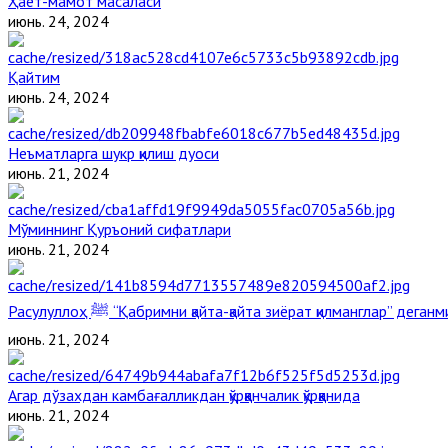
Ҳаёт-мамот масаласи
июнь. 24, 2024
Қайтим
июнь. 24, 2024
Неъматларга шукр қилиш дуоси
июнь. 21, 2024
Мўминнинг Қуръоний сифатлари
июнь. 21, 2024
Расулуллоҳ ﷺ “Қабримни қайта-қайта зиёрат қилманглар” дега
июнь. 21, 2024
Агар дўзахдан камбағалликдан қўрққанчалик қўрққанида
июнь. 21, 2024