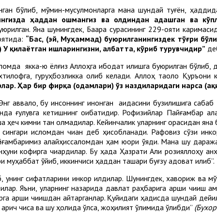
инган бўлиб, мўмин-мусулмонларга мана шундай туғён, ҳадд
нингизда ҳаддан ошмангиз ва олдиндан адашган ва кўп
юрилган. Яна шунингдек, Бақара сурасининг 229-ояти каримаси
оятида:
“Бас, (эй, Муҳаммад) буюрилганингиздек тўғри бўли
) У қилаётган ишларингизни, албатта, кўриб турувчидир”
деб
ломда якка-ю ёлғиз Аллоҳга ибодат қилишга буюрилган бўлиб, 
ихтилофга, гуруҳбозликка олиб келади. Аллоҳ таоло Қуръони
лар. Ҳар бир фирқа (одамлари) ўз наздиларидаги нарса (а
 Энг аввало, бу инсоннинг инонган ақидасини бузилишига саба
да ғулувга кетишнинг оқибатидир. Рофизийлар Пайғамбар ала
 ҳеч кимни тан олмадилар. Кейинчалик уларнинг орасидан яна б
сингари исломдан чиққан деб ҳисобланади. Рафовиз сўзи инко
йғамбаримиз алайҳиссаломдан ҳам юқори қўяди. Мана шу дараж
нҳуни кофирга чиқардилар. Бу ҳақда Ҳазрати Али розияллоҳу ан
 муҳаббат қўйиб, иккинчиси ҳаддан ташқари буғзу адоват қилиб”.
б, унинг сифатларини инкор қилдилар. Шунингдек, хавориж ва 
илар. Яъни, уларнинг назарида давлат раҳбарига қарши чиқиш а
а қарши чиқишдан қайтарганлар. Қуйидаги ҳадисда шундай дейил
 қарич чиқса ва шу ҳолида ўлса, жоҳилият ўлимида ўлибди”
(Бухор