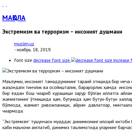
МАҚОЛА
Экстремизм ва терроризм – инсоният душмани
muslim.uz
- ноябрь. 18, 2019
font size
decrease font size
increase 
Маълумки, инсоният тамаддунининг тараққий этишида бир неча 
жаҳондаги тинчлик ва осойишталик, барқарорлик ҳамда инсония
бир ёқадан бош чиқариб курашиши зарур бўлган иллатга айлан
жамиятининг ўтмишида ҳам, бугунида ҳам бутун-бутун халқла
бўлмоқда, жамият ривожланиши, айрим давлатлар, минтақал
чиқармоқда.
“Экстремизм” тушунчаси муқаддас динимизнинг илоҳий китоби Қ
каби маънони англатиб, динимиз таълимотида уларнинг барчаси