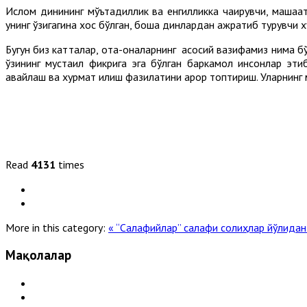
Ислом динининг мўътадиллик ва енгилликка чақирувчи, машаққ
унинг ўзигагина хос бўлган, бошқа динлардан ажратиб турувчи 
Бугун биз катталар, ота-оналарнинг асосий вазифамиз нима бў
ўзининг мустақил фикрига эга бўлган баркамол инсонлар эти
авайлаш ва хурмат қилиш фазилатини қарор топтириш. Уларнин
Read
4131
times
More in this category:
« “Салафийлар” салафи солиҳлар йўлида
Мақолалар