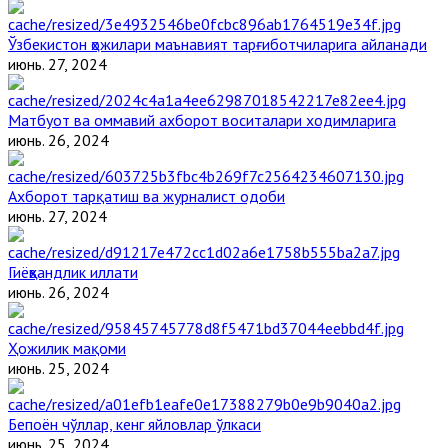
Ўзбекистон ҳожилари маънавият тарғиботчиларига айланади
июнь. 27, 2024
Матбуот ва оммавий ахборот воситалари ходимларига
июнь. 26, 2024
Ахборот тарқатиш ва журналист одоби
июнь. 27, 2024
Гиёҳвандлик иллати
июнь. 26, 2024
Ҳожилик мақоми
июнь. 25, 2024
Бепоён чўллар, кенг яйловлар ўлкаси
июнь. 25, 2024