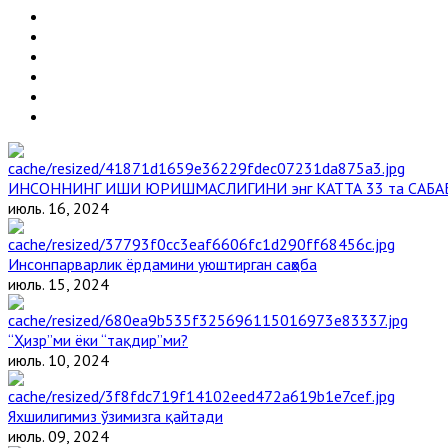
ИНСОННИНГ ИШИ ЮРИШМАСЛИГИНИ энг КАТТА 33 та САБА
июль. 16, 2024
Инсонпарварлик ёрдамини уюштирган саҳоба
июль. 15, 2024
“Ҳизр”ми ёки “тақдир”ми?
июль. 10, 2024
Яхшилигимиз ўзимизга қайтади
июль. 09, 2024