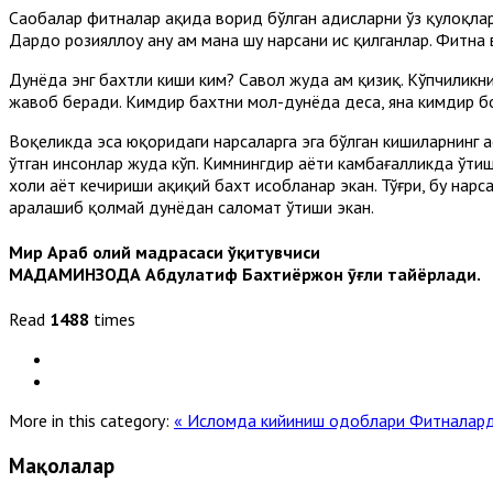
Саҳобалар фитналар ҳақида ворид бўлган ҳадисларни ўз қулоқл
Дардо розияллоҳу анҳу ҳам мана шу нарсани ҳис қилганлар. Фит
Дунёда энг бахтли киши ким? Савол жуда ҳам қизиқ. Кўпчиликни
жавоб беради. Кимдир бахтни мол-дунёда деса, яна кимдир б
Воқеликда эса юқоридаги нарсаларга эга бўлган кишиларнинг ҳ
ўтган инсонлар жуда кўп. Кимнингдир ҳаёти камбағалликда ўтиш
холи ҳаёт кечириши ҳақиқий бахт ҳисобланар экан. Тўғри, бу н
аралашиб қолмай дунёдан саломат ўтиши экан.
Мир Араб олий мадрасаси ўқитувчиси
МАДАМИНЗОДА Абдулатиф Бахтиёржон ӯғли тайёрлади.
Read
1488
times
More in this category:
« Исломда кийиниш одоблари
Фитналард
Мақолалар