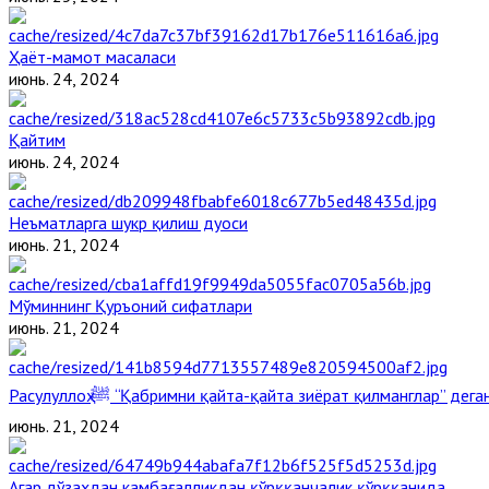
Ҳаёт-мамот масаласи
июнь. 24, 2024
Қайтим
июнь. 24, 2024
Неъматларга шукр қилиш дуоси
июнь. 21, 2024
Мўминнинг Қуръоний сифатлари
июнь. 21, 2024
Расулуллоҳ ﷺ “Қабримни қайта-қайта зиёрат қилманглар” де
июнь. 21, 2024
Агар дўзахдан камбағалликдан қўрққанчалик қўрққанида