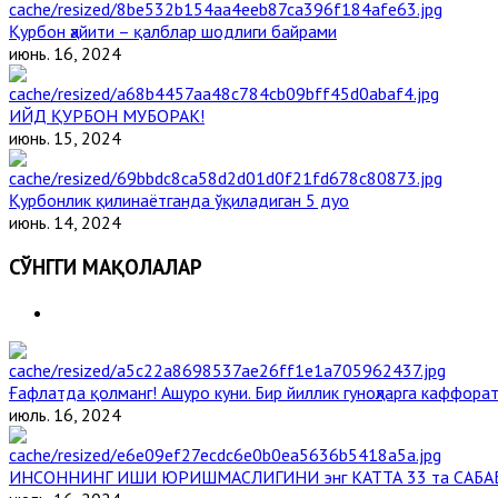
Қурбон ҳайити – қалблар шодлиги байрами
июнь. 16, 2024
ИЙД ҚУРБОН МУБОРАК!
июнь. 15, 2024
Қурбонлик қилинаётганда ўқиладиган 5 дуо
июнь. 14, 2024
СЎНГГИ МАҚОЛАЛАР
Ғафлатда қолманг! Ашуро куни. Бир йиллик гуноҳларга каффорат
июль. 16, 2024
ИНСОННИНГ ИШИ ЮРИШМАСЛИГИНИ энг КАТТА 33 та САБА