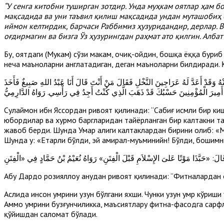
“У сенга китобни туширган зотдир. Унда муҳкам оятлар ҳам 
мақсадида ва уни таъвил қилиш мақсадида ундан муташобиҳ б
иймон келтирдик, барчаси Раббимиз ҳузуридандир, дерлар. В
оғдирмагин ва бизга Ўз ҳузурингдан раҳмат ато қилгин. Албат
Бу, оятдаги (Муҳкам) сўзи маҳкам, очиқ-ойдин, бошқа ёққа бури
неча маъноларни англатадиган, деган маъноларни билдиради. Қ
 وَقَدْ أَعَدَّ لَهُ عَرَاجِينَ النَّخْلِ فَقَالَ مَنْ أَنْتَ قَالَ أَنَا عَبْدُ اللهِ صَبِيغٌ فَأَخَذَ
 أَمِيرَ الْمُؤْمِنِينَ حَسْبُكَ قَدْ ذَهَبَ الَّذِي كُنْتُ أَجِدُ فِي رَأْسِي. رَوَاهُ الدَّارِمِيُّ
Сулаймон ибн Яссордан ривоят қилинади: “Сабиғ исмли бир киш
юбордилар ва хурмо баргларидан тайёрланган бир калтакни тайё
жавоб берди. Шунда Умар ҳалиги калтаклардан бирини олиб: «Ме
Шунда у: «Етарли бўлди, эй амирал-муъминийн! Бўлди, бошимн
Абу Дардо розияллоҳу анҳудан ривоят қилинади: “Фитналардан
Аслида инсон умрини узун бўлгани яхши. Чунки узун умр кўриш
Аммо умрини бузғунчиликка, маъсиятлару фитна-фасодга сарфла
қўйишдан саломат бўлади.