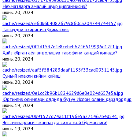
Неъматларга амалий шукр қилганмисиз?
июнь. 20, 2024
Ташаҳҳудни охиригача ўқимаслик
июнь. 20, 2024
Ҳайз кўрган аёл видолашув тавофини қандай қилади?
июнь. 20, 2024
Сунъий ипакли кийим кийиш
июнь. 20, 2024
Юртингиз олимлари олдида бутун Ислом олами қарздордир
июнь. 19, 2024
Энг ачинарлиси - жаннатда сизга жой бўлмаслиги!
июнь. 19, 2024