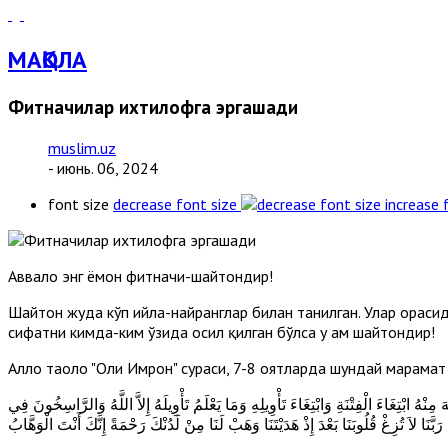
МАҚОЛА
Фитначилар ихтилофга эргашади
muslim.uz
- июнь. 06, 2024
font size
decrease font size
increase 
Аввало энг ёмон фитначи-шайтондир!
Шайтон жуда кўп ҳийла-найранглар билан танилган. Улар орасид
сифатни кимда-ким ўзида ҳосил қилган бўлса у ҳам шайтондир!
Аллоҳ таоло "Оли Имрон" сураси, 7-8 оятларда шундай марҳамат 
ُ ابْتِغَاءَ الْفِتْنَةِ وَابْتِغَاءَ تَأْوِيلِهِ وَمَا يَعْلَمُ تَأْوِيلَهُ إِلاَّ اللَّهُ وَالرَّاسِخُونَ فِي
 رَبَّنَا لاَ تُزِغْ قُلُوبَنَا بَعْدَ إِذْ هَدَيْتَنَا وَهَبْ لَنَا مِنْ لَدُنْكَ رَحْمَةً إِنَّكَ أَنْتَ الْوَهَّابُ