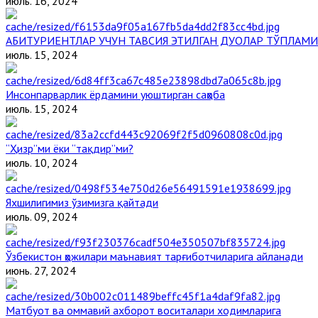
июль. 16, 2024
АБИТУРИЕНТЛАР УЧУН ТАВСИЯ ЭТИЛГАН ДУОЛАР ТЎПЛАМИ
июль. 15, 2024
Инсонпарварлик ёрдамини уюштирган саҳоба
июль. 15, 2024
“Ҳизр”ми ёки “тақдир”ми?
июль. 10, 2024
Яхшилигимиз ўзимизга қайтади
июль. 09, 2024
Ўзбекистон ҳожилари маънавият тарғиботчиларига айланади
июнь. 27, 2024
Матбуот ва оммавий ахборот воситалари ходимларига