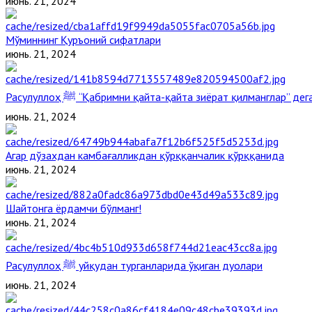
июнь. 21, 2024
Мўминнинг Қуръоний сифатлари
июнь. 21, 2024
Расулуллоҳ ﷺ “Қабримни қайта-қайта зиёрат қилманглар” д
июнь. 21, 2024
Агар дўзахдан камбағалликдан қўрққанчалик қўрққанида
июнь. 21, 2024
Шайтонга ёрдамчи бўлманг!
июнь. 21, 2024
Расулуллоҳ ﷺ уйқудан турганларида ўқиган дуолари
июнь. 21, 2024