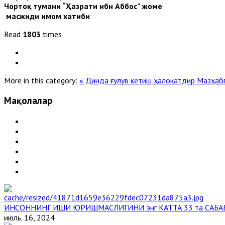
Чортоқ тумани “Ҳазрати ибн Аббос” жоме
масжиди имом хатиби
Read
1803
times
More in this category:
« Динда ғулув кетиш ҳалокатдир
Мазҳабг
Мақолалар
ИНСОННИНГ ИШИ ЮРИШМАСЛИГИНИ энг КАТТА 33 та САБА
июль. 16, 2024