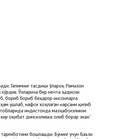
ади. Гапимниг тасдиқи ўлароқ Рамазон
 кўрдик. Ўзларича бир нечта ҳадисни
еб, бориб бориб беқарор инсонларга
 ҳам ушлаб, нафси хоҳлаган нарсани қилиб
итобларида Ҳиндистонда мазҳабсизликни
хир оқибат динсизликка олиб борар экан”
 тарғиботини бошлашди. Бунинг учун баъзи