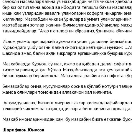
саноқли масалалардагина ўз мазҳабидан четга чиққан ҳанбал
бир юз олтитагина ақоид ва ибодатга тегишли баъзи масалал
киши ҳам ўзларидан аввалги уламоларни кофирга чиқарган эм
қилганлар. Мазҳабдан чиққан ўринларда уммат уламоларининг 
мартабадаги зотлар эканини билмаслигидадир.Уламолар мазҳа
таъкидлайдилар: “Агар ихтилоф ни кўрсангиз, ўзингизга кўпчил
Ислом уламолари шаръий ҳукмни ва унинг далилини билмайдиг
Қуръондаги ушбу оятни далил сифатида келтириш мумкин: “…Ага
шаклида эмас, балки аҳли зикрларга эргашишликка буюриш кўр
Мазҳабларда Қуръон, суннат, ижмо ва қиёсдан далил сифатида
тизимли равишда ҳал бўлган. Мазҳабсизларда эса ҳеч қандай 
билан ҳукмлар берилмоқда. Мақсадига, раъйига ва нафсига тў
Бемазҳаблар омма, мусулмонлар орсида кўплаб нотўғри талқин
жамоа олимлари томонидан аллақачон ҳал қилинган.
Алҳамдулиллаҳ! Бизнинг диёрнинг аксар қисми ҳанафийлардан
текшириб чиқдим ва саҳиҳ ҳадисларга бино қилинган ҳолатда 
Мазҳаб имомларимиздан ҳам, бу мазҳабни бизга етказган бую
Шарифжон Юнусов