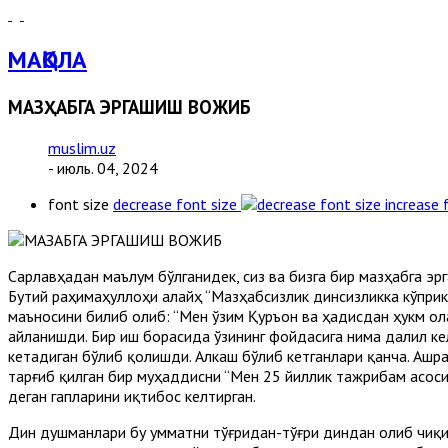
МАҚОЛА
МАЗҲАБГА ЭРГАШИШ ВОЖИБ
muslim.uz
- июль. 04, 2024
font size
decrease font size
increase 
Сарлавҳадан маълум бўлганидек, сиз ва бизга бир мазҳабга э
Бутий раҳимаҳуллоҳи алайҳ “Мазҳабсизлик динсизликка кўприкд
маъносини билиб олиб: “Мен ўзим Қуръон ва ҳадисдан ҳукм ол
айланишди. Бир иш борасида ўзининг фойдасига нима далил кел
кетадиган бўлиб қолишди. Алкаш бўлиб кетганлари қанча. Ашр
тарғиб қилган бир муҳаддисни “Мен 25 йиллик тажрибам асоси
деган гапларини иқтибос келтирган.
Дин душманлари бу умматни тўғридан-тўғри диндан олиб чиқи