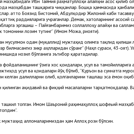
ий мазҳабидаги Ибн Таймия раҳматуллоҳи алайҳни асос қилиб ол
арда мазҳабдан ташқарига чиққанлар. Бошқа ҳаммасида ҳанбали
аслар. Ҳатто Боязид Бистомий, Абдулқодир Жилоний каби тасавв
қаттиқ раддияларига учраганлар. Демак, хатоларининг асосий с
бларга эргашиш – Пайғамбаримиз соллаллоҳу алайҳи ва салламн
ик томонини лозим тутинг” (Имом Можа, риояти).
ан мусулмон одам (муқаллид) мужтаҳид олимга тақлид қилиши л
р билмасангиз зикр аҳлларидан сўранг” (Наҳл сураси, 43-оят). 
инишида нозил бўлганига эътибор қаратадилар.
 фойдаланишнинг ўзига хос қоидалари, усул ва тамойилларига 
ижтиҳод усул ва қоидалари йўқ бўлиб, “Қуръон ва суннатга мур
ғри келган далилларни олиб, қолганларини ташлаш эса ёмон оқи
 қилинган ақидавий ва фиқҳий масалаларни тарқатмоқдалар. Ва
 ташкил топган. Имом Шаъроний раҳимаҳуллоҳ шофеьий мазҳаби
топдим”.
к мужтаҳид алломаларимиздан ҳам Аллоҳ рози бўлсин.