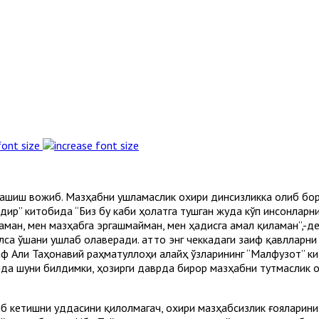
font size
ргашиш вожиб. Мазҳабни ушламаслик охири динсизликка олиб бор
ир” китобида “Биз бу каби ҳолатга тушган жуда кўп инсонларни
аман, мен мазҳабга эргашмайман, мен ҳадисга амал қиламан”,-д
са ўшани ушлаб олаверади. Ҳатто энг чеккадаги заиф қавлларни
аф Али Таҳонавий раҳматуллоҳи алайҳ ўзларининг “Малфузот” к
да шуни билдимки, ҳозирги даврда бирор мазҳабни тутмаслик о
б кетишни уддасини қилолмагач, охири мазҳабсизлик ғояларини