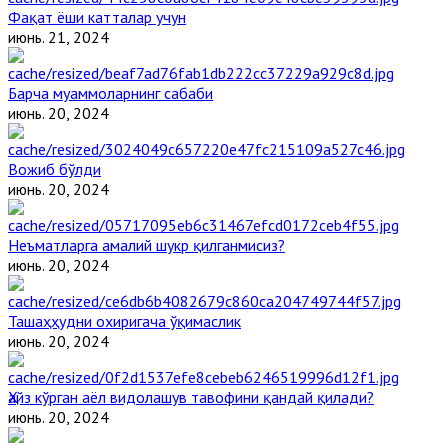
Фақат ёши катталар учун
июнь. 21, 2024
Барча муаммоларнинг сабаби
июнь. 20, 2024
Вожиб бўлди
июнь. 20, 2024
Неъматларга амалий шукр қилганмисиз?
июнь. 20, 2024
Ташаҳҳудни охиригача ўқимаслик
июнь. 20, 2024
Ҳайз кўрган аёл видолашув тавофини қандай қилади?
июнь. 20, 2024