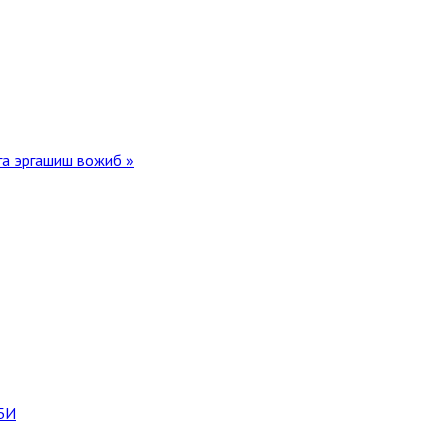
а эргашиш вожиб »
БИ