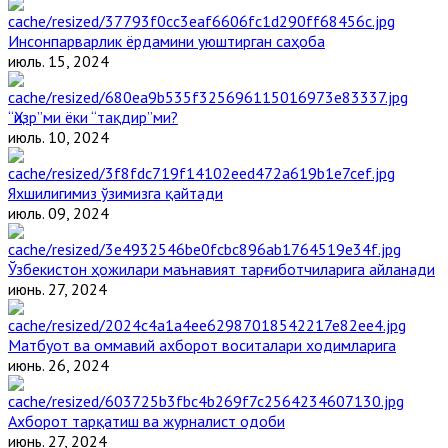
Инсонпарварлик ёрдамини уюштирган саҳоба
июль. 15, 2024
“Ҳизр”ми ёки “тақдир”ми?
июль. 10, 2024
Яхшилигимиз ўзимизга қайтади
июль. 09, 2024
Ўзбекистон ҳожилари маънавият тарғиботчиларига айланади
июнь. 27, 2024
Матбуот ва оммавий ахборот воситалари ходимларига
июнь. 26, 2024
Ахборот тарқатиш ва журналист одоби
июнь. 27, 2024