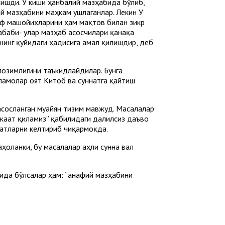
ишди. У киши ҳанбалий мазҳабида бўлиб,
й мазҳабини маҳкам ушлаганлар. Лекин У
уф машойихларини ҳам мақтов билан зикр
абаби- улар мазҳаб асосчилари қанақа
инг қуйидаги ҳадисига амал қилишдир, деб
озимлигини таъкидлайдилар. Бунга
Уламолар оят Китоб ва суннатга қайтиш
асосланган муайян тизим мавжуд. Масалалар
ожаат қиламиз” қабилидаги далилсиз даъво
батларни келтириб чиқармоқда.
ҳоланки, бу масалалар аҳли сунна вал
да бўлсалар ҳам: “Ҳанафий мазҳабини