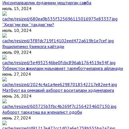
Инсонпарварлик ёрдамини уюштирган саҳоба
июль. 15, 2024
“Ҳизр”ми ёки “тақдир”ми?
июль. 10, 2024
Яхшилигимиз ўзимизга қайтади
июль. 09, 2024
Ўзбекистон ҳожилари маънавият тарғиботчиларига айланади
июнь. 27, 2024
Матбуот ва оммавий ахборот воситалари ходимларига
июнь. 26, 2024
Ахборот тарқатиш ва журналист одоби
июнь. 27, 2024