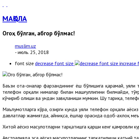
МАҚОЛА
Огоҳ бўлган, абгор бўлмас!
muslim.uz
- июль. 25, 2018
font size
decrease font size
increase 
Баъзи ота-оналар фарзандининг ёш бўлишига қарамай, уяли 
телефон орқали нималар билан машғуллигини билмайди, тўғр
кўчириб олиши ва ундан завқланиши мумкин. Шу тариқа, телефон
Маълумотларга кўра, ҳозирги кунда уяли телефон орқали ҳаё
давлатлар жамиятда, айниқса, ёшлар орасида одоб-ахлоқ меъё
Хитой ҳаёсиз маҳсулотларни тарқатишга қарши кенг қамровли 
Австралияда эса ҳаёсиз маҳсулотларнинг тарқатилиши қатъий т