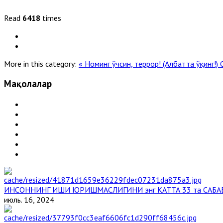
Read
6418
times
More in this category:
« Номинг ўчсин, террор! (Албатта ўқинг!)
Мақолалар
ИНСОННИНГ ИШИ ЮРИШМАСЛИГИНИ энг КАТТА 33 та САБА
июль. 16, 2024