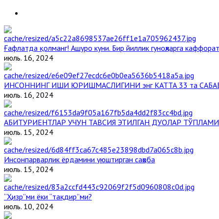
Ғафлатда қолманг! Ашуро куни. Бир йиллик гуноҳларга каффорат
июль. 16, 2024
ИНСОННИНГ ИШИ ЮРИШМАСЛИГИНИ энг КАТТА 33 та САБА
июль. 16, 2024
АБИТУРИЕНТЛАР УЧУН ТАВСИЯ ЭТИЛГАН ДУОЛАР ТЎПЛАМИ
июль. 15, 2024
Инсонпарварлик ёрдамини уюштирган саҳоба
июль. 15, 2024
“Ҳизр”ми ёки “тақдир”ми?
июль. 10, 2024