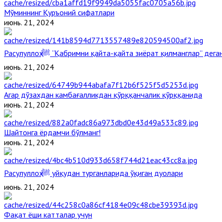
Мўминнинг Қуръоний сифатлари
июнь. 21, 2024
Расулуллоҳ ﷺ “Қабримни қайта-қайта зиёрат қилманглар” де
июнь. 21, 2024
Агар дўзахдан камбағалликдан қўрққанчалик қўрққанида
июнь. 21, 2024
Шайтонга ёрдамчи бўлманг!
июнь. 21, 2024
Расулуллоҳ ﷺ уйқудан турганларида ўқиган дуолари
июнь. 21, 2024
Фақат ёши катталар учун