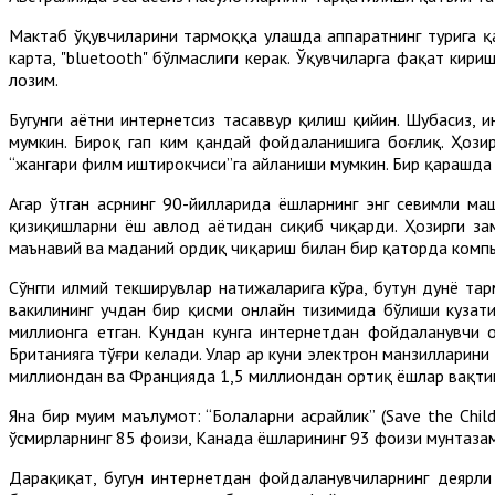
Мактаб ўқувчиларини тармоққа улашда аппаратнинг турига қа
карта, "bluetooth" бўлмаслиги керак. Ўқувчиларга фақат кир
лозим.
Бугунги ҳаётни интернетсиз тасаввур қилиш қийин. Шубҳасиз
мумкин. Бироқ гап ким қандай фойдаланишига боғлиқ. Ҳозир 
“жангари филм иштирокчиси”га айланиши мумкин. Бир қарашда бу
Агар ўтган асрнинг 90-йилларида ёшларнинг энг севимли ма
қизиқишларни ёш авлод ҳаётидан сиқиб чиқарди. Ҳозирги за
маънавий ва маданий ҳордиқ чиқариш билан бир қаторда компь
Сўнгги илмий текширувлар натижаларига кўра, бутун дунё та
вакилининг учдан бир қисми онлайн тизимида бўлиши кузатил
миллионга етган. Кундан кунга интернетдан фойдаланувчи о
Британияга тўғри келади. Улар ҳар куни электрон манзилларин
миллиондан ва Францияда 1,5 миллиондан ортиқ ёшлар вақтини
Яна бир муҳим маълумот: “Болаларни асрайлик” (Save the Chil
ўсмирларнинг 85 фоизи, Канада ёшларининг 93 фоизи мунтаз
Дарҳақиқат, бугун интернетдан фойдаланувчиларнинг деярли