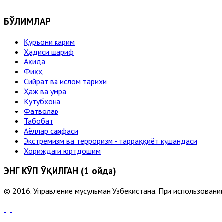
БЎЛИМЛАР
Қуръони карим
Ҳадиси шариф
Ақида
Фиқҳ
Сийрат ва ислом тарихи
Ҳаж ва умра
Кутубхона
Фатволар
Табобат
Аёллар саҳифаси
Экстремизм ва терроризм - тарраққиёт кушандаси
Хориждаги юртдошим
ЭНГ КЎП ЎҚИЛГАН (1 ойда)
© 2016. Управление мусульман Узбекистана. При использовании