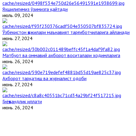
Яхшилигимиз ўзимизга қайтади
июль. 09, 2024
Ўзбекистон ҳожилари маънавият тарғиботчиларига айланади
июнь. 27, 2024
Матбуот ва оммавий ахборот воситалари ходимларига
июнь. 26, 2024
Ахборот тарқатиш ва журналист одоби
июнь. 27, 2024
Гиёҳвандлик иллати
июнь. 26, 2024