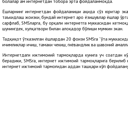
болалар ҳам интернетдан тобора эрта фойдаланмоқда.
Ёшларнинг интернетдан фойдаланиши ҳақида сўз юритар эка
таъкидлаш жоизки, бундай интернет аро ёзишувлар ёшлар ўрт
сарфлаб, SMSларга, бу орқали интернетга муккасидан кетмоқд
шунингдек, хулқ­атвори билан алоқадор бўлиши мумкин экан.
Тадқиқот ўтказилган ёшлардан 20 фоизи SMSга “ўта муккасида
ичимликлар ичиш, тамаки чекиш, гиёҳвандлик ва шаҳвоний амалла
Интернетдаги ижтимоиий тармоқларда кунига уч соатдан кў
берадики, SMSга, интернет ижтимоий тармоқларига берилиб к
интернет ижтимоий тармоғидан ҳаддан ташқари кўп фойдалану