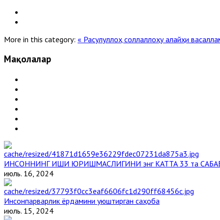
More in this category:
« Расулуллоҳ соллаллоҳу алайҳи васалл
Мақолалар
ИНСОННИНГ ИШИ ЮРИШМАСЛИГИНИ энг КАТТА 33 та САБА
июль. 16, 2024
Инсонпарварлик ёрдамини уюштирган саҳоба
июль. 15, 2024