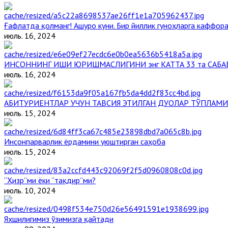
Ғафлатда қолманг! Ашуро куни. Бир йиллик гуноҳларга каффора
июль. 16, 2024
ИНСОННИНГ ИШИ ЮРИШМАСЛИГИНИ энг КАТТА 33 та САБА
июль. 16, 2024
АБИТУРИЕНТЛАР УЧУН ТАВСИЯ ЭТИЛГАН ДУОЛАР ТЎПЛАМИ
июль. 15, 2024
Инсонпарварлик ёрдамини уюштирган саҳоба
июль. 15, 2024
“Ҳизр”ми ёки “тақдир”ми?
июль. 10, 2024
Яхшилигимиз ўзимизга қайтади