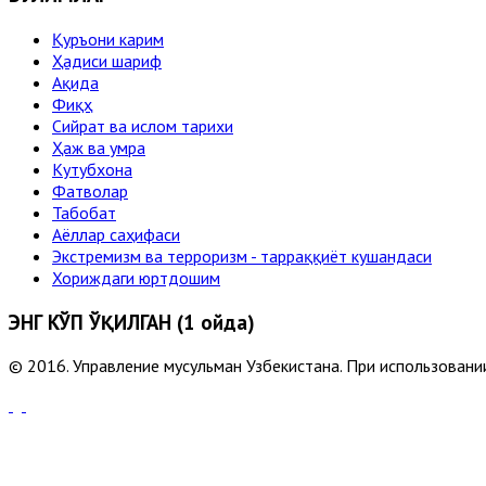
Қуръони карим
Ҳадиси шариф
Ақида
Фиқҳ
Сийрат ва ислом тарихи
Ҳаж ва умра
Кутубхона
Фатволар
Табобат
Аёллар саҳифаси
Экстремизм ва терроризм - тарраққиёт кушандаси
Хориждаги юртдошим
ЭНГ КЎП ЎҚИЛГАН (1 ойда)
© 2016. Управление мусульман Узбекистана. При использовании