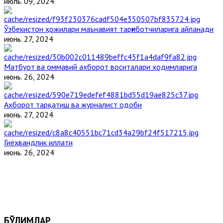
июль. 09, 2024
Ўзбекистон ҳожилари маънавият тарғиботчиларига айланади
июнь. 27, 2024
Матбуот ва оммавий ахборот воситалари ходимларига
июнь. 26, 2024
Ахборот тарқатиш ва журналист одоби
июнь. 27, 2024
Гиёҳвандлик иллати
июнь. 26, 2024
БЎЛИМЛАР