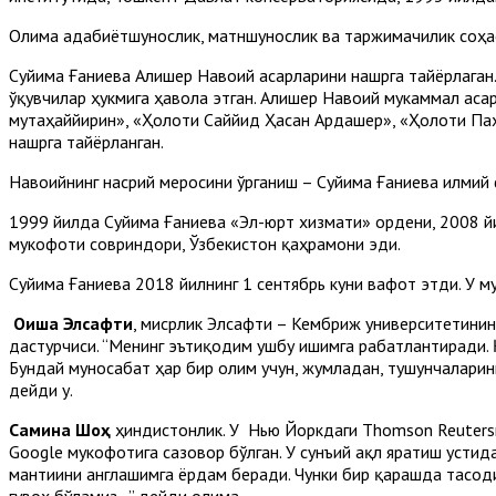
Олима адабиётшунослик, матншунослик ва таржимачилик соҳас
Суйима Ғаниева Алишер Навоий асарларини нашрга тайёрлаган
ўқувчилар ҳукмига ҳавола этган. Алишер Навоий мукаммал аса
мутаҳаййирин», «Ҳолоти Саййид Ҳасан Ардашер», «Ҳолоти Паҳ
нашрга тайёрланган.
Навоийнинг насрий меросини ўрганиш – Суйима Ғаниева илмий ф
1999 йилда Суйима Ғаниева «Эл-юрт хизмати» ордени, 2008 й
мукофоти совриндори, Ўзбекистон қаҳрамони эди.
Суйима Ғаниева 2018 йилнинг 1 сентябрь куни вафот этди. У 
Оиша Элсафти
, мисрлик Элсафти – Кембриж университетини
дастурчиси. “Менинг эътиқодим ушбу ишимга рағбатлантиради.
Бундай муносабат ҳар бир олим учун, жумладан, тушунчалари
дейди у.
Самина Шоҳ
ҳиндистонлик. У Нью Йоркдаги Thomson Reutersн
Google мукофотига сазовор бўлган. У сунъий ақл яратиш усти
мантиғини англашимга ёрдам беради. Чунки бир қарашда тасод
гувоҳ бўламиз...” дейди олима.