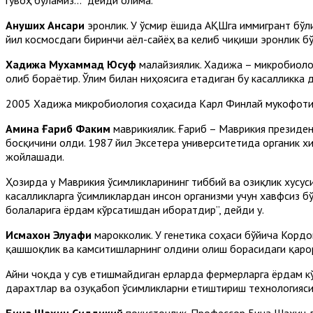
Ануших Ансари
эронлик. У ўсмир ёшида АҚШга иммигрант бўл
йил космосдаги биринчи аёл-сайёҳ ва келиб чиқиши эронлик бў
Хадижа Мухаммад
Юсуф
малайзиялик. Хадижа – микробиолог
олиб бораётир. Ўлим билан ниҳоясига етадиган бу касалликка 
2005 Хадижа микробиология соҳасида Карл Финлай мукофоти 
Амина Ғариб Факим
маврикиялик. Ғариб – Маврикия президен
босқичини олди. 1987 йил Эксетера университетида органик х
жойлашади.
Ҳозирда у Маврикия ўсимликларининг тиббий ва озиқлик хусус
касалликларга ўсимликлардан инсон организми учун хавфсиз б
болаларига ёрдам кўрсатишдан иборатдир”, дейди у.
Исмахон Элуафи
марокколик. У генетика соҳаси бўйича Корд
қашшоқлик ва камситишларнинг олдини олиш борасидаги қарор
Айни чоқда у сув етишмайдиган ерларда фермерларга ёрдам кў
дарахтлар ва озуқабоп ўсимликларни етиштириш технологияс
Бина Шаҳин Сиддиқи
й
покистонлик. Профессор Бина Шаҳин д