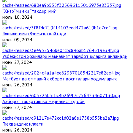
“Ҳизр”ми ёки “тақдир”ми?
июль. 10, 2024
Яхшилигимиз ўзимизга қайтади
июль. 09, 2024
Ўзбекистон ҳожилари маънавият тарғиботчиларига айланади
июнь. 27, 2024
Матбуот ва оммавий ахборот воситалари ходимларига
июнь. 26, 2024
Ахборот тарқатиш ва журналист одоби
июнь. 27, 2024
Гиёҳвандлик иллати
июнь. 26, 2024