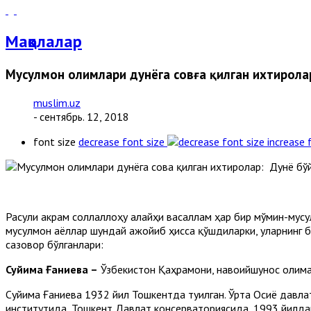
Мақолалар
Мусулмон олимлари дунёга совға қилган ихтирола
muslim.uz
- сентябрь. 12, 2018
font size
decrease font size
increase 
Расули акрам соллаллоҳу алайҳи васаллам ҳар бир мўмин-мусу
мусулмон аёллар шундай ажойиб ҳисса қўшдиларки, уларнинг б
сазовор бўлганлари:
Суйима Ғаниева
–
Ўзбекистон Қаҳрамони, навоийшунос олима
Суйима Ғаниева 1932 йил Тошкентда туғилган. Ўрта Осиё давл
институтида, Тошкент Давлат консерваториясида, 1993 йилда