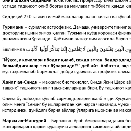
устида тадқиқот олиб борган ва мамлакат тиббиёти ҳамда қиш
Сиддиқий 250 га яқин илмий мақолалар эълон қилган ва кўпла
Туркмани
– суриялик астрофизик, Дамашқ университетининг эл
докторлик ишини ҳимоя қилган. Туркмани қуёш коронаси физи
динамикасини ўрганади. “Ҳаётимни эътиқодим асосида барпо э
Ёшлигимда نَ يَعْلَمُونَ وَالَّذِينَ لَا يَعْلَمُونَ إِنَّمَا يَتَذَكَّرُ أُوْلُوا الْأَلْبَابِ
“
Йўқса, у кечалари ибодат қилиб, сажда этган, бедор ҳоли
билмайдиганлар тенг бўлармиди?!
”
деб айт. Албатта, ақл 
мустаҳкамланиб бормоқда” дейди суриялик астрофизик олима
Ҳайат ал-Синди
– маккалик биотехнолог. Синди Яқин Шарқ аё
ташсих” ташкилотининг таъсисчиларидан бири. Бу ташкилот ка
Олима бу лойиҳага кўплаб сармоядорларни жалб этди. Хусуса
олим менга “Сенинг бу ишларингдан ҳеч нарса чиқмайди. Чунки
истардимки, дунёдаги барча аёллар ўзларига ишонсин ва мақс
Марям ал-Мансури
й
– Бирлашган Араб Амирликларида илк бо
жангариларига қарши курашувчи аёлларнинг символига айланд