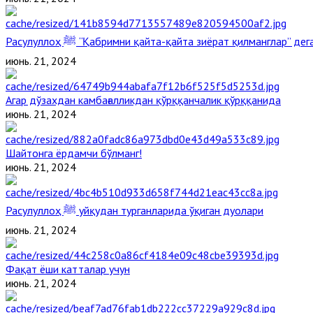
Расулуллоҳ ﷺ “Қабримни қайта-қайта зиёрат қилманглар” д
июнь. 21, 2024
Агар дўзахдан камбағалликдан қўрққанчалик қўрққанида
июнь. 21, 2024
Шайтонга ёрдамчи бўлманг!
июнь. 21, 2024
Расулуллоҳ ﷺ уйқудан турганларида ўқиган дуолари
июнь. 21, 2024
Фақат ёши катталар учун
июнь. 21, 2024