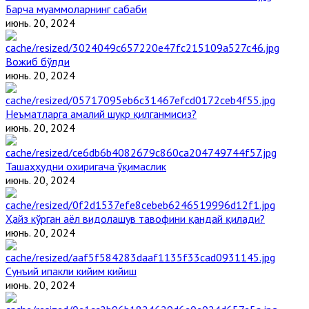
Барча муаммоларнинг сабаби
июнь. 20, 2024
Вожиб бўлди
июнь. 20, 2024
Неъматларга амалий шукр қилганмисиз?
июнь. 20, 2024
Ташаҳҳудни охиригача ўқимаслик
июнь. 20, 2024
Ҳайз кўрган аёл видолашув тавофини қандай қилади?
июнь. 20, 2024
Сунъий ипакли кийим кийиш
июнь. 20, 2024