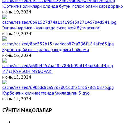
Юртингиз олимлари олдида бутун Ислом олами қарздордир
июнь. 19, 2024
Энг ачинарлиси - жаннатда сизга жой бўлмаслиги!
июнь. 19, 2024
Қурбон ҳайити – қалблар шодлиги байрами
июнь. 16, 2024
ИЙД ҚУРБОН МУБОРАК!
июнь. 15, 2024
Қурбонлик қилинаётганда ўқиладиган 5 дуо
июнь. 14, 2024
СЎНГГИ МАҚОЛАЛАР