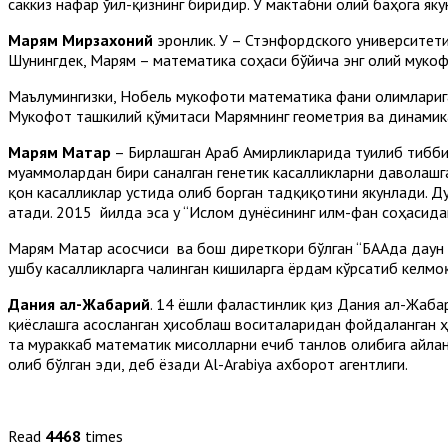
саккиз нафар ўғил-қизнинг биридир. У мактабни олий баҳога як
Мар
я
м Мирзах
о
ни
й
эронлик. У – Стэнфордского университет
Шунингдек, Марям – математика соҳаси бўйича энг олий мукоф
Маълумингизки, Нобель мукофоти математика фани олимлариг
Мукофот ташкилий қўмитаси Марямнинг геометрия ва динамика
Марям Матар
– Бирлашган Араб Амирликларида туғилиб тибби
муаммолардан бири саналган генетик касалликларни даволашга
қон касалликлар устида олиб борган тадқиқотини якунлади. Д
атади. 2015 йилда эса у “Ислом дунёсининг илм-фан соҳасида
Марям Матар асосчиси ва бош диреткори бўлган “БААда даун с
ушбу касалликларга чалинган кишиларга ёрдам кўрсатиб келмо
Дания
а
л-
Ж
абари
й
. 14 ёшли фаластинлик қиз Дания ал-Жаба
қиёслашга асосланган ҳисоблаш воситаларидан фойдаланган ҳ
та мураккаб математик мисолларни ечиб танлов ғолибига айла
ғолиб бўлган эди, деб ёзади Al-Arabiya ахборот агентлиги.
Read
4468
times