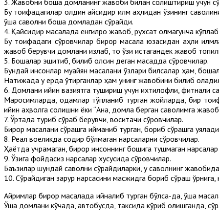
3. Жавобни бошқа домланинг жавоби билан солиштириш учун с
Бу тоифадагилар олдин қайсидир илм аҳлидан ўзининг саволини
ўша саволни бошқа домладан сўрайди.
4. Қайсидир масалада енгилроқ жавоб, рухсат олмагунча кўпла
Бу тоифадаги сўровчилар бирор масала юзасидан аҳли илмлар
жавоб берувчи домлани излаб, то ўзи истагандек жавоб топил
5. Бошқалар эшитиб, билиб олсин деган мақсадда сўровчилар.
Бундай инсонлар муайян масалани ўзлари билсалар ҳам, бошқ
Натижада у ерда ўтирганлар ҳам унинг жавобини билиб олади
6. Домлани қийин вазиятга тушириш учун ихтилофли, фитнали с
Маросимларда, одамлар тўпланиб турган жойларда, бир тоиф
қийин аҳволга солишни ёки “Ана, домла берган саволимга жавоб
7. Ўртада туриб сўраб берувчи, воситачи сўровчилар.
Бирор масалани сўрашга ийманиб турган, бориб сўрашга уялад
8. Реал воқеликда содир бўлмаган нарсаларни сўровчилар.
Ҳаётда учрамаган, бирор инсоннинг бошига тушмаган нарсалар 
9. Ўзига фойдасиз нарсалар хусусида сўровчилар.
Баъзилар шундай саволни сўрайдиларки, у саволнинг жавобида
10. Сўрайдиган зарур нарсасини масжидга бориб сўраш ўрнига,
Айримлар бирор масалада қийналиб турган бўлса-да, ўша маса
Ўша домлани кўчада, автобусда, таксида кўриб қолишганда, сўр