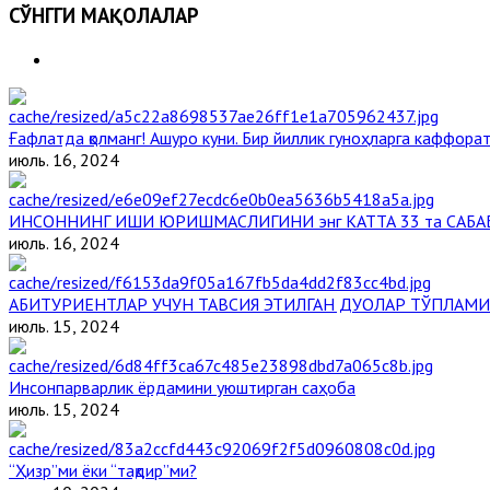
СЎНГГИ МАҚОЛАЛАР
Ғафлатда қолманг! Ашуро куни. Бир йиллик гуноҳларга каффорат,
июль. 16, 2024
ИНСОННИНГ ИШИ ЮРИШМАСЛИГИНИ энг КАТТА 33 та САБА
июль. 16, 2024
АБИТУРИЕНТЛАР УЧУН ТАВСИЯ ЭТИЛГАН ДУОЛАР ТЎПЛАМИ
июль. 15, 2024
Инсонпарварлик ёрдамини уюштирган саҳоба
июль. 15, 2024
“Ҳизр”ми ёки “тақдир”ми?