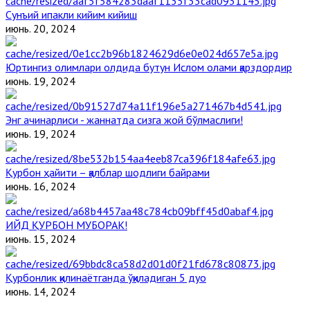
Сунъий ипакли кийим кийиш
июнь. 20, 2024
Юртингиз олимлари олдида бутун Ислом олами қарздордир
июнь. 19, 2024
Энг ачинарлиси - жаннатда сизга жой бўлмаслиги!
июнь. 19, 2024
Қурбон ҳайити – қалблар шодлиги байрами
июнь. 16, 2024
ИЙД ҚУРБОН МУБОРАК!
июнь. 15, 2024
Қурбонлик қилинаётганда ўқиладиган 5 дуо
июнь. 14, 2024