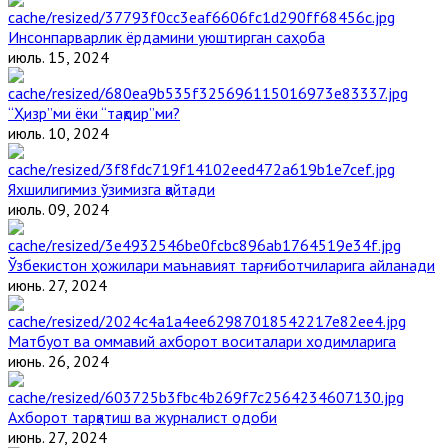
Инсонпарварлик ёрдамини уюштирган саҳоба
июль. 15, 2024
“Ҳизр”ми ёки “тақдир”ми?
июль. 10, 2024
Яхшилигимиз ўзимизга қайтади
июль. 09, 2024
Ўзбекистон ҳожилари маънавият тарғиботчиларига айланади
июнь. 27, 2024
Матбуот ва оммавий ахборот воситалари ходимларига
июнь. 26, 2024
Ахборот тарқатиш ва журналист одоби
июнь. 27, 2024