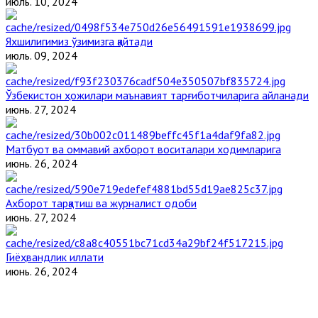
июль. 10, 2024
Яхшилигимиз ўзимизга қайтади
июль. 09, 2024
Ўзбекистон ҳожилари маънавият тарғиботчиларига айланади
июнь. 27, 2024
Матбуот ва оммавий ахборот воситалари ходимларига
июнь. 26, 2024
Ахборот тарқатиш ва журналист одоби
июнь. 27, 2024
Гиёҳвандлик иллати
июнь. 26, 2024