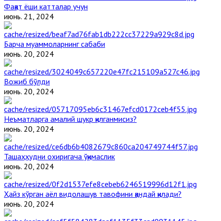
Фақат ёши катталар учун
июнь. 21, 2024
Барча муаммоларнинг сабаби
июнь. 20, 2024
Вожиб бўлди
июнь. 20, 2024
Неъматларга амалий шукр қилганмисиз?
июнь. 20, 2024
Ташаҳҳудни охиригача ўқимаслик
июнь. 20, 2024
Ҳайз кўрган аёл видолашув тавофини қандай қилади?
июнь. 20, 2024