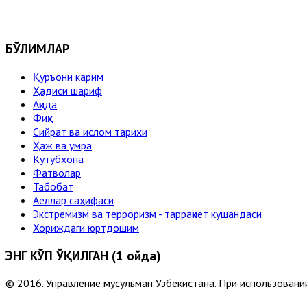
БЎЛИМЛАР
Қуръони карим
Ҳадиси шариф
Ақида
Фиқҳ
Сийрат ва ислом тарихи
Ҳаж ва умра
Кутубхона
Фатволар
Табобат
Аёллар саҳифаси
Экстремизм ва терроризм - тарраққиёт кушандаси
Хориждаги юртдошим
ЭНГ КЎП ЎҚИЛГАН (1 ойда)
© 2016. Управление мусульман Узбекистана. При использовании