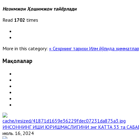
Нозимжон Ҳошимжон тайёрлади
Read
1702
times
More in this category:
« Сеҳрнинг тарихи
Илм йўлида ҳимматлар
Мақолалар
ИНСОННИНГ ИШИ ЮРИШМАСЛИГИНИ энг КАТТА 33 та САБА
июль. 16, 2024