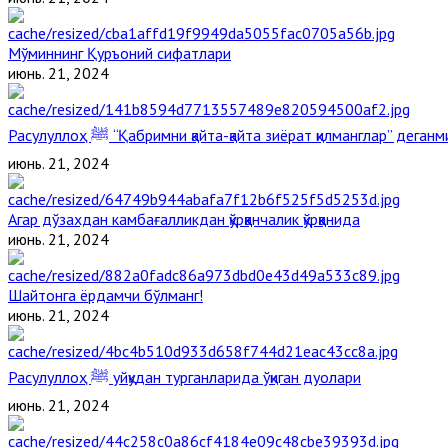
Мўминнинг Қуръоний сифатлари
июнь. 21, 2024
Расулуллоҳ ﷺ “Қабримни қайта-қайта зиёрат қилманглар” дега
июнь. 21, 2024
Агар дўзахдан камбағалликдан қўрққанчалик қўрққанида
июнь. 21, 2024
Шайтонга ёрдамчи бўлманг!
июнь. 21, 2024
Расулуллоҳ ﷺ уйқудан турганларида ўқиган дуолари
июнь. 21, 2024