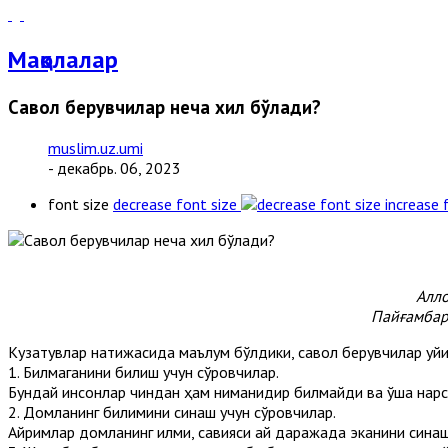
Мақолалар
Савол берувчилар неча хил бўлади?
muslim.uz.umi
- декабрь. 06, 2023
font size
decrease font size
increase 
Алло
Пайғамбар
Кузатувлар натижасида маълум бўлдики, савол берувчилар қуйи
1. Билмаганини билиш учун сўровчилар.
Бундай инсонлар чиндан ҳам ниманидир билмайди ва ўша нарс
2. Домланинг билимини синаш учун сўровчилар.
Айримлар домланинг илми, савияси қай даражада эканини синаш