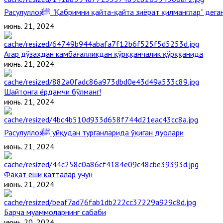
Расулуллоҳ ﷺ “Қабримни қайта-қайта зиёрат қилманглар” де
июнь. 21, 2024
Агар дўзахдан камбағалликдан қўрққанчалик қўрққанида
июнь. 21, 2024
Шайтонга ёрдамчи бўлманг!
июнь. 21, 2024
Расулуллоҳ ﷺ уйқудан турганларида ўқиган дуолари
июнь. 21, 2024
Фақат ёши катталар учун
июнь. 21, 2024
Барча муаммоларнинг сабаби
июнь. 20, 2024