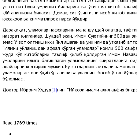
белгиланган вақтда камида ҳар соатда 20 саҳифадан яхши туш
устоз сиз буни умрингиз йилларига ва ўқиш ва китоб таъли
қўйганингизни биласиз. Демак, сиз ўзингизни ҳисоб-китоб қи
юксакроқ ва қимматлироқ нарса йўқдир”.
Дарҳақиқат, уламолар нафсларини мана шундай ҳолатда, тафтиш
назорат қилганлар. Шундай экан, Имом Суютийнинг 500дан зиё
эмас. У зот олтмиш икки йил яшаган ва уни илмда ўтказиб ҳатто
“Илмни уйланишдан афзал кўрган уламолар” номли 500 саҳифа
жуда кўп китобларни таълиф қилиб қолдирган Имом Нававий
умрларини илмга бағишлаган уламоларнинг сийратларига оид 
алайҳларни келтириш мумкин. Бу зотларнинг ҳаётлари замонлар
уламолар ҳаётини ўқиб ўрганиши ва уларнинг босиб ўтган йўлла
бўлолмас”.
Доктор Иброҳим Ҳудҳуд
[1]
нинг “Ийқози ҳимами аҳлил аъфия биқ
Read
1769
times