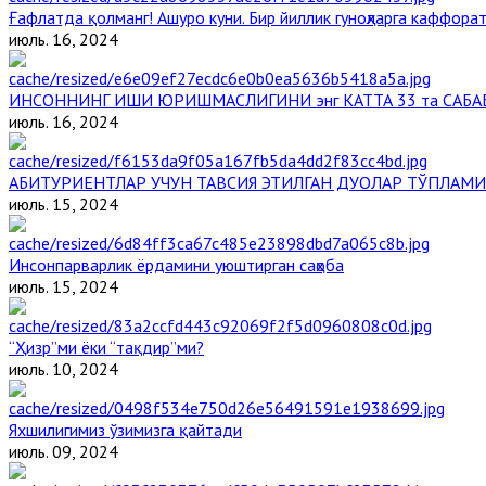
Ғафлатда қолманг! Ашуро куни. Бир йиллик гуноҳларга каффорат
июль. 16, 2024
ИНСОННИНГ ИШИ ЮРИШМАСЛИГИНИ энг КАТТА 33 та САБА
июль. 16, 2024
АБИТУРИЕНТЛАР УЧУН ТАВСИЯ ЭТИЛГАН ДУОЛАР ТЎПЛАМИ
июль. 15, 2024
Инсонпарварлик ёрдамини уюштирган саҳоба
июль. 15, 2024
“Ҳизр”ми ёки “тақдир”ми?
июль. 10, 2024
Яхшилигимиз ўзимизга қайтади
июль. 09, 2024