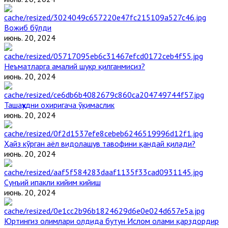
Вожиб бўлди
июнь. 20, 2024
Неъматларга амалий шукр қилганмисиз?
июнь. 20, 2024
Ташаҳҳудни охиригача ўқимаслик
июнь. 20, 2024
Ҳайз кўрган аёл видолашув тавофини қандай қилади?
июнь. 20, 2024
Сунъий ипакли кийим кийиш
июнь. 20, 2024
Юртингиз олимлари олдида бутун Ислом олами қарздордир