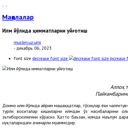
Мақолалар
Илм йўлида ҳимматларни уйғотиш
muslim.uz.umi
- декабрь. 06, 2023
font size
decrease font size
increase 
Аллоҳ т
Пайғамбарими
Доимо илм йўлида айрим машаққатлар, тўсиқлар ёки чалғитувчи
турли воситалар кишиларни илмдан ўз насибаларини оли
эътиборсизлигини кўрасиз. Ҳатто баъзан, илмда маълум дараж
нуқталаридаги ачинарли муаммодир.