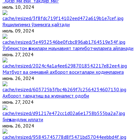
“Ҳизр”ми ёки “тақдир”ми?
июль. 10, 2024
Яхшилигимиз ўзимизга қайтади
июль. 09, 2024
Ўзбекистон ҳожилари маънавият тарғиботчиларига айланади
июнь. 27, 2024
Матбуот ва оммавий ахборот воситалари ходимларига
июнь. 26, 2024
Ахборот тарқатиш ва журналист одоби
июнь. 27, 2024
Гиёҳвандлик иллати
июнь. 26, 2024