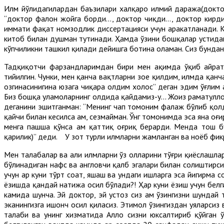
Илм йўлидагилардан баъзилари халқаро илмий даража(докторли
“доктор фалон жойга борди..., доктор чиқди..., доктор кирди
ҳиммати фақат номзодлик диссертацияси учун ҳаракатланади. К
китоб билан душман тутинади. Ҳамда ўзини бошқалар устидан
кўпчиликни ташкил қилади дейишга ботина оламан. Сиз бундан 
Тадқиқотчи фарзандларимдан бири мен ҳақимда ўқиб ҳайратл
тийилгин. Чунки, мен қанча вақтларни зое қилдим, илмда қанч
озгинасинигина юзага чиқара олдим холос” деган эдим ўғлим ҳ
Биз бошқа уламоларнинг олдида қайдамиз-у... Жоҳиз раҳматуллоҳ
деганини эшитганман: “Менинг чап томоним фалаж бўлиб қолди
қайчи билан кесилса ҳам, сезмайман. Ўнг томонимда эса яна о
менга пашша қўнса ҳам қаттиқ оғриқ берарди. Менда тош б
қарилик)” деди. У зот турли илмларни жамланган ва ноёб фикр
Мен талабалар ва аҳли илмларни ўз ҳолларини тўғри қиёслашла
бўлинадиган нафс ва англовчи қалб эгалари билан солиштирсин
учун ҳар куни тўрт соат, яшаш ва ундаги ишларга эса йигирма
ёзишда қандай натижа ҳосил бўлади?! Ҳар куни ёзиш учун белг
камида шунча. Эй доктор, эй устоз сиз ҳам ўзингизни шунда
эканингизга ишонч ҳосил қиласиз. Эҳтимол ўзингиздан уяларси
талаби ва унинг хизматида Аллоҳ сизни юксалтириб қўйган 