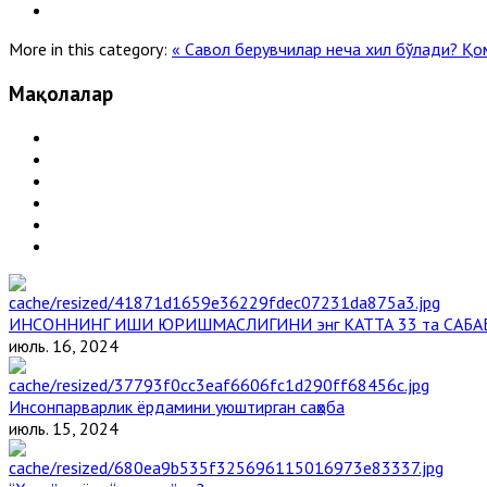
More in this category:
« Савол берувчилар неча хил бўлади?
Қом
Мақолалар
ИНСОННИНГ ИШИ ЮРИШМАСЛИГИНИ энг КАТТА 33 та САБА
июль. 16, 2024
Инсонпарварлик ёрдамини уюштирган саҳоба
июль. 15, 2024