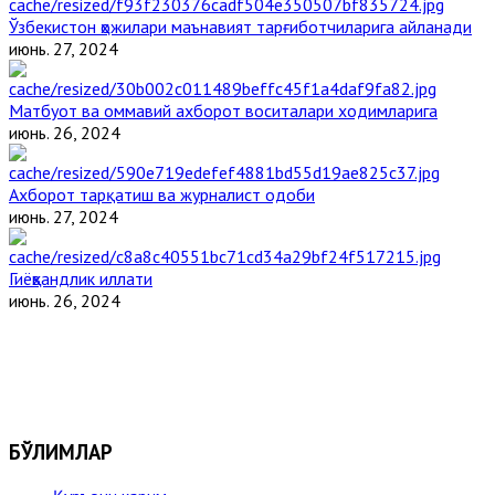
Ўзбекистон ҳожилари маънавият тарғиботчиларига айланади
июнь. 27, 2024
Матбуот ва оммавий ахборот воситалари ходимларига
июнь. 26, 2024
Ахборот тарқатиш ва журналист одоби
июнь. 27, 2024
Гиёҳвандлик иллати
июнь. 26, 2024
БЎЛИМЛАР