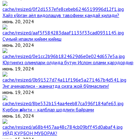
Ҳайз кўрган аёл видолашув тавофини қандай қилади?
июнь. 20, 2024
Сунъий ипакли кийим кийиш
июнь. 20, 2024
Юртингиз олимлари олдида бутун Ислом олами қарздордир
июнь. 19, 2024
Энг ачинарлиси - жаннатда сизга жой бўлмаслиги!
июнь. 19, 2024
Қурбон ҳайити – қалблар шодлиги байрами
июнь. 16, 2024
ИЙД ҚУРБОН МУБОРАК!