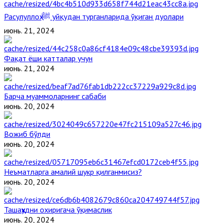
Расулуллоҳ ﷺ уйқудан турганларида ўқиган дуолари
июнь. 21, 2024
Фақат ёши катталар учун
июнь. 21, 2024
Барча муаммоларнинг сабаби
июнь. 20, 2024
Вожиб бўлди
июнь. 20, 2024
Неъматларга амалий шукр қилганмисиз?
июнь. 20, 2024
Ташаҳҳудни охиригача ўқимаслик
июнь. 20, 2024