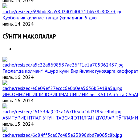
июнь. 15, 2024
Қурбонлик қилинаётганда ўқиладиган 5 дуо
июнь. 14, 2024
СЎНГГИ МАҚОЛАЛАР
Ғафлатда қолманг! Ашуро куни. Бир йиллик гуноҳларга каффорат
июль. 16, 2024
ИНСОННИНГ ИШИ ЮРИШМАСЛИГИНИ энг КАТТА 33 та САБА
июль. 16, 2024
АБИТУРИЕНТЛАР УЧУН ТАВСИЯ ЭТИЛГАН ДУОЛАР ТЎПЛАМИ
июль. 15, 2024