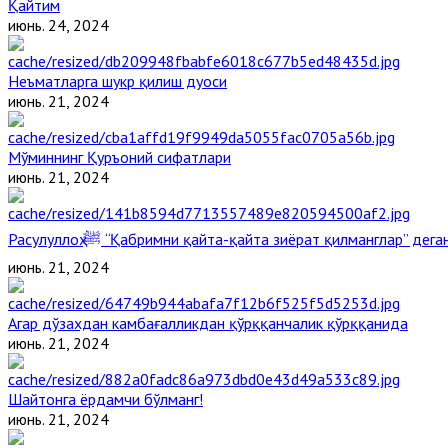
Қайтим
июнь. 24, 2024
Неъматларга шукр қилиш дуоси
июнь. 21, 2024
Мўминнинг Қуръоний сифатлари
июнь. 21, 2024
Расулуллоҳ ﷺ “Қабримни қайта-қайта зиёрат қилманглар” де
июнь. 21, 2024
Агар дўзахдан камбағалликдан қўрққанчалик қўрққанида
июнь. 21, 2024
Шайтонга ёрдамчи бўлманг!
июнь. 21, 2024