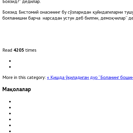
Боязид?” дедилар.
Боязид Бистомий онасининг бу сўзларидан қуйидагиларни тушу
боғланишни барча нарсадан устун деб билгин, демоқчилар“ д
Read
4205
times
More in this category:
« Қишда ўқиладиган дуо
“Боланинг бошин
Мақолалар