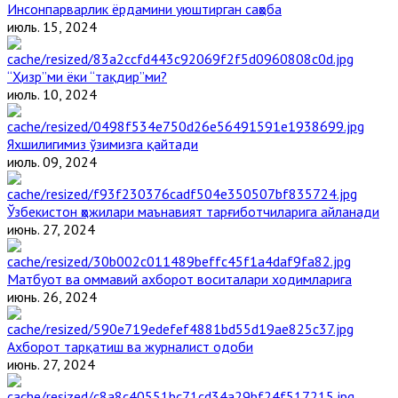
Инсонпарварлик ёрдамини уюштирган саҳоба
июль. 15, 2024
“Ҳизр”ми ёки “тақдир”ми?
июль. 10, 2024
Яхшилигимиз ўзимизга қайтади
июль. 09, 2024
Ўзбекистон ҳожилари маънавият тарғиботчиларига айланади
июнь. 27, 2024
Матбуот ва оммавий ахборот воситалари ходимларига
июнь. 26, 2024
Ахборот тарқатиш ва журналист одоби
июнь. 27, 2024