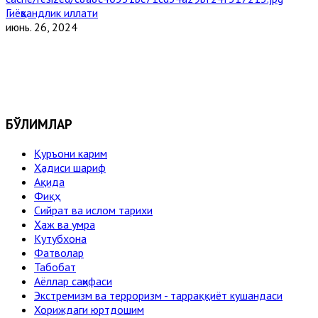
Гиёҳвандлик иллати
июнь. 26, 2024
БЎЛИМЛАР
Қуръони карим
Ҳадиси шариф
Ақида
Фиқҳ
Сийрат ва ислом тарихи
Ҳаж ва умра
Кутубхона
Фатволар
Табобат
Аёллар саҳифаси
Экстремизм ва терроризм - тарраққиёт кушандаси
Хориждаги юртдошим