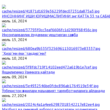
ИНСОННИНГ ИШИ ЮРИШМАСЛИГИНИ энг КАТТА 33 та САБА
июль. 16, 2024
Инсонпарварлик ёрдамини уюштирган саҳоба
июль. 15, 2024
“Ҳизр”ми ёки “тақдир”ми?
июль. 10, 2024
Яхшилигимиз ўзимизга қайтади
июль. 09, 2024
Ўзбекистон ҳожилари маънавият тарғиботчиларига айланади
июнь. 27, 2024
Матбуот ва оммавий ахборот воситалари ходимларига