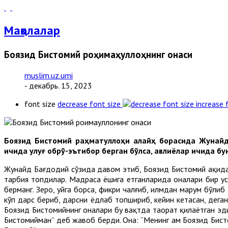
Мақолалар
Боязид Бистомий роҳимаҳуллоҳнинг онаси
muslim.uz.umi
- декабрь. 15, 2023
font size
decrease font size
increase 
Боязид Бистомий раҳматуллоҳи алайҳ борасида Жунайд
ичида улуғ обрў-эътибор берган бўлса, авлиёлар ичида бу
Жунайд Бағдодий сўзида давом этиб, Боязид Бистомий ҳақидаг
тарбия топдилар. Мадраса ёшига етганларида оналари бир ус
берманг. Зеро, уйга борса, фикри чалғиб, илмдан маҳрум бўли
кўп дарс бериб, дарсни ёдлаб топшириб, кейин кетасан, дега
Боязид Бистомийнинг оналари бу вақтда таҳорат қилаётган эди
Бистомийман” деб жавоб берди. Она: “Менинг ҳам Боязид Бист