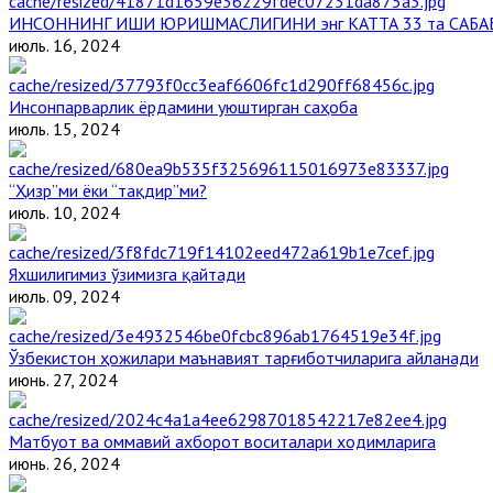
ИНСОННИНГ ИШИ ЮРИШМАСЛИГИНИ энг КАТТА 33 та САБА
июль. 16, 2024
Инсонпарварлик ёрдамини уюштирган саҳоба
июль. 15, 2024
“Ҳизр”ми ёки “тақдир”ми?
июль. 10, 2024
Яхшилигимиз ўзимизга қайтади
июль. 09, 2024
Ўзбекистон ҳожилари маънавият тарғиботчиларига айланади
июнь. 27, 2024
Матбуот ва оммавий ахборот воситалари ходимларига
июнь. 26, 2024