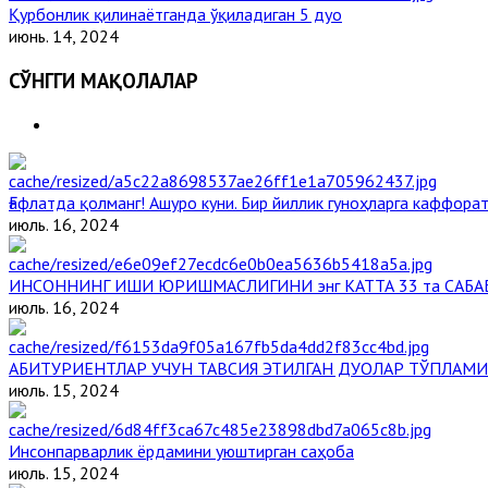
Қурбонлик қилинаётганда ўқиладиган 5 дуо
июнь. 14, 2024
СЎНГГИ МАҚОЛАЛАР
Ғафлатда қолманг! Ашуро куни. Бир йиллик гуноҳларга каффорат
июль. 16, 2024
ИНСОННИНГ ИШИ ЮРИШМАСЛИГИНИ энг КАТТА 33 та САБА
июль. 16, 2024
АБИТУРИЕНТЛАР УЧУН ТАВСИЯ ЭТИЛГАН ДУОЛАР ТЎПЛАМИ
июль. 15, 2024
Инсонпарварлик ёрдамини уюштирган саҳоба
июль. 15, 2024