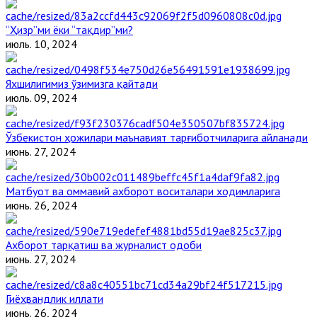
“Ҳизр”ми ёки “тақдир”ми?
июль. 10, 2024
Яхшилигимиз ўзимизга қайтади
июль. 09, 2024
Ўзбекистон ҳожилари маънавият тарғиботчиларига айланади
июнь. 27, 2024
Матбуот ва оммавий ахборот воситалари ходимларига
июнь. 26, 2024
Ахборот тарқатиш ва журналист одоби
июнь. 27, 2024
Гиёҳвандлик иллати
июнь. 26, 2024