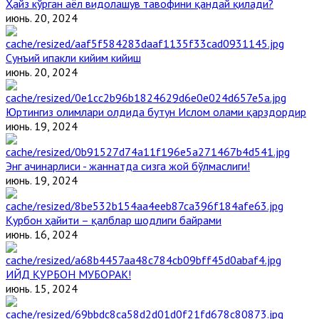
Ҳайз кўрган аёл видолашув тавофини қандай қилади?
июнь. 20, 2024
Сунъий ипакли кийим кийиш
июнь. 20, 2024
Юртингиз олимлари олдида бутун Ислом олами қарздордир
июнь. 19, 2024
Энг ачинарлиси - жаннатда сизга жой бўлмаслиги!
июнь. 19, 2024
Қурбон ҳайити – қалблар шодлиги байрами
июнь. 16, 2024
ИЙД ҚУРБОН МУБОРАК!
июнь. 15, 2024