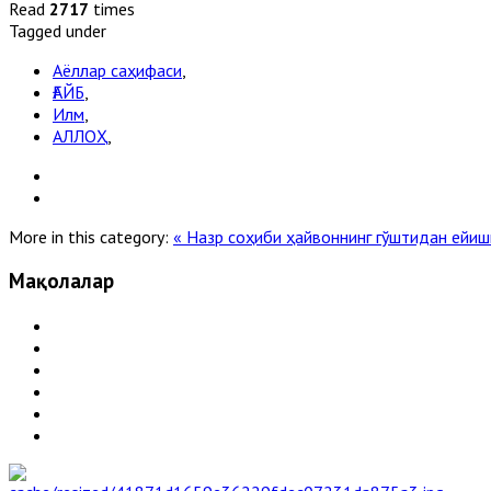
Read
2717
times
Tagged under
Аёллар саҳифаси
,
ҒАЙБ
,
Илм
,
АЛЛОҲ
,
More in this category:
« Назр соҳиби ҳайвоннинг гўштидан ейи
Мақолалар