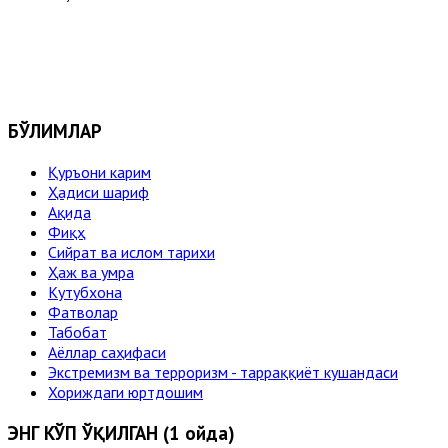
БЎЛИМЛАР
Қуръони карим
Ҳадиси шариф
Ақида
Фиқҳ
Сийрат ва ислом тарихи
Ҳаж ва умра
Кутубхона
Фатволар
Табобат
Аёллар саҳифаси
Экстремизм ва терроризм - тарраққиёт кушандаси
Хориждаги юртдошим
ЭНГ КЎП ЎҚИЛГАН (1 ойда)