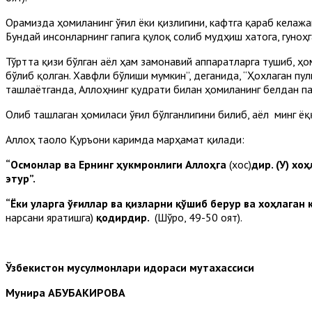
Орамизда ҳомиланинг ўғил ёки қизлигини, кафтга қараб келажа
Бундай инсонларнинг гапига қулоқ солиб мудҳиш хатога, гуноҳг
Тўртта қизи бўлган аёл ҳам замонавий аппаратларга тушиб, ҳ
бўлиб қолган. Хавфли бўлиши мумкин”, деганида, “Ҳохлаган п
ташлаётганда, Аллоҳнинг қудрати билан ҳомиланинг белдан па
Олиб ташлаган ҳомиласи ўғил бўлганлигини билиб, аёл минг ёқ
Аллоҳ таоло Қуръони каримда марҳамат қилади:
“Осмонлар ва Ернинг ҳукмронлиги Аллоҳга
(хос)
дир. (У) хо
этур”.
“Ёки уларга ўғиллар ва қизларни қўшиб берур ва хоҳлаган
нарсани яратишга)
қодирдир.
(Шўро, 49-50 оят).
Ўзбекистон мусулмонлари идораси мутахассиси
Мунира АБУБАКИРОВА