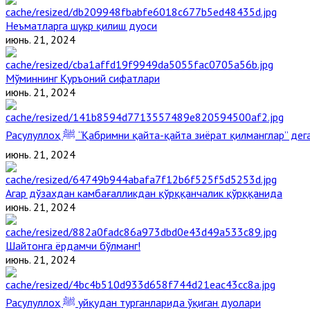
Неъматларга шукр қилиш дуоси
июнь. 21, 2024
Мўминнинг Қуръоний сифатлари
июнь. 21, 2024
Расулуллоҳ ﷺ “Қабримни қайта-қайта зиёрат қилманглар” д
июнь. 21, 2024
Агар дўзахдан камбағалликдан қўрққанчалик қўрққанида
июнь. 21, 2024
Шайтонга ёрдамчи бўлманг!
июнь. 21, 2024
Расулуллоҳ ﷺ уйқудан турганларида ўқиган дуолари