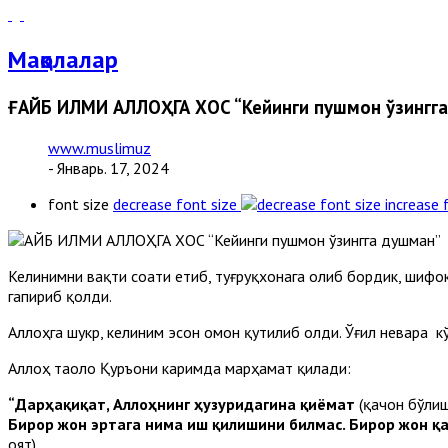
Мақолалар
ҒАЙБ ИЛМИ АЛЛОҲГА ХОС “Кейинги пушмон ўзингг
www.muslimuz
- Январь. 17, 2024
font size
decrease font size
increase 
Келинимни вақти соати етиб, туғруқхонага олиб бордик, шифоко
гапириб қолди.
Аллоҳга шукр, келиним эсон омон қутилиб олди. Ўғил невара к
Аллоҳ таоло Қуръони каримда марҳамат қилади:
“Дарҳақиқат, Аллоҳнинг ҳузуридагина қиёмат
(қачон бўли
Бирор жон эртага нима иш қилишини билмас. Бирор жон қ
оят).