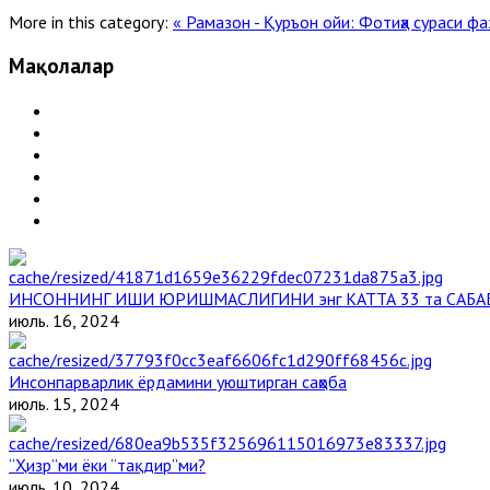
More in this category:
« Рамазон - Қуръон ойи: Фотиҳа сураси ф
Мақолалар
ИНСОННИНГ ИШИ ЮРИШМАСЛИГИНИ энг КАТТА 33 та САБА
июль. 16, 2024
Инсонпарварлик ёрдамини уюштирган саҳоба
июль. 15, 2024
“Ҳизр”ми ёки “тақдир”ми?
июль. 10, 2024