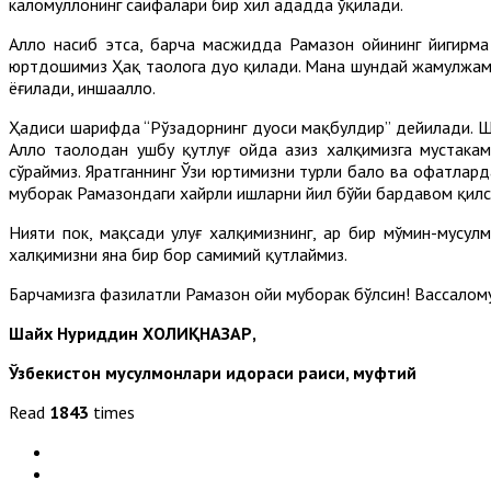
каломуллоҳнинг саҳифалари бир хил ададда ўқилади.
Аллоҳ насиб этса, барча масжидда Рамазон ойининг йигирма
юртдошимиз Ҳақ таолога дуо қилади. Мана шундай жамулжам и
ёғилади, иншааллоҳ.
Ҳадиси шарифда “Рўзадорнинг дуоси мақбулдир” дейилади. Шун
Аллоҳ таолодан ушбу қутлуғ ойда азиз халқимизга мустаҳка
сўраймиз. Яратганнинг Ўзи юртимизни турли бало ва офатлар
муборак Рамазондаги хайрли ишларни йил бўйи бардавом қилс
Нияти пок, мақсади улуғ халқимизнинг, ҳар бир мўмин-мусу
халқимизни яна бир бор самимий қутлаймиз.
Барчамизга фазилатли Рамазон ойи муборак бўлсин! Вассалому а
Шайх Нуриддин ХОЛИҚНАЗАР,
Ўзбекистон мусулмонлари идораси раиси, муфтий
Read
1843
times