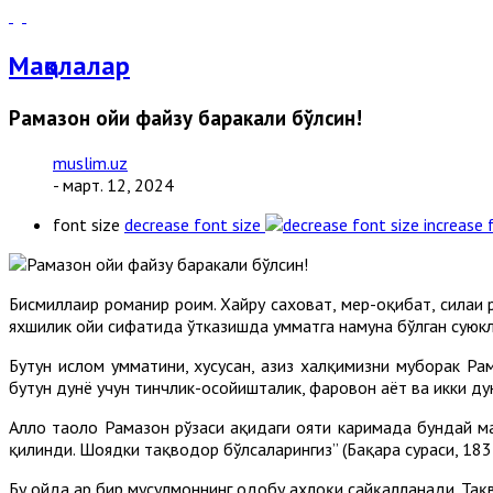
Мақолалар
Рамазон ойи файзу баракали бўлсин!
muslim.uz
- март. 12, 2024
font size
decrease font size
increase 
Бисмиллаҳир роҳманир роҳим. Хайру саховат, меҳр-оқибат, сила
яхшилик ойи сифатида ўтказишда умматга намуна бўлган суюкл
Бутун ислом умматини, хусусан, азиз халқимизни муборак Р
бутун дунё учун тинчлик-осойишталик, фаровон ҳаёт ва икки ду
Аллоҳ таоло Рамазон рўзаси ҳақидаги ояти каримада бундай ма
қилинди. Шоядки тақводор бўлсаларингиз” (Бақара сураси, 183-
Бу ойда ҳар бир мусулмоннинг одобу ахлоқи сайқалланади. Тақв