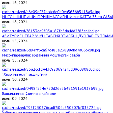
июль. 16, 2024
ИНСОННИНГ ИШИ ЮРИШМАСЛИГИНИ энг КАТТА 33 та САБА
июль. 16, 2024
АБИТУРИЕНТЛАР УЧУН ТАВСИЯ ЭТИЛГАН ДУОЛАР ТЎПЛАМИ
июль. 15, 2024
Инсонпарварлик ёрдамини уюштирган саҳоба
июль. 15, 2024
“Ҳизр”ми ёки “тақдир”ми?
июль. 10, 2024
Яхшилигимиз ўзимизга қайтади
июль. 09, 2024
Ўзбекистон ҳожилари маънавият тарғиботчиларига айланади