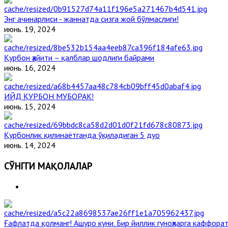
Энг ачинарлиси - жаннатда сизга жой бўлмаслиги!
июнь. 19, 2024
Қурбон ҳайити – қалблар шодлиги байрами
июнь. 16, 2024
ИЙД ҚУРБОН МУБОРАК!
июнь. 15, 2024
Қурбонлик қилинаётганда ўқиладиган 5 дуо
июнь. 14, 2024
СЎНГГИ МАҚОЛАЛАР
Ғафлатда қолманг! Ашуро куни. Бир йиллик гуноҳларга каффорат