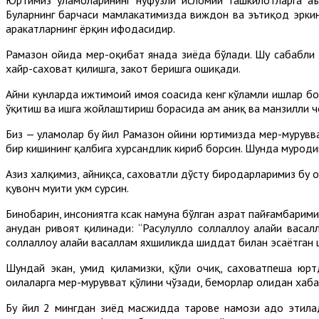
Буларнинг барчаси мамлакатимизда виждон ва эътиқод эркин
ҳаракатларнинг ёрқин ифодасидир.
Рамазон ойида меҳр-оқибат янада зиёда бўлади. Шу сабабли 
хайр-саховат қилишга, закот беришга ошиқади.
Айни кунларда ижтимоий ҳимоя соҳасида кенг кўламли ишлар бо
ўқитиш ва ишга жойлаштириш борасида ҳам аниқ ва манзилли
Биз — уламолар бу йил Рамазон ойини юртимизда меҳр-мурувват
бир кишининг қалбига хурсандлик кириб борсин. Шунда муродими
Азиз халқимиз, айниқса, саховатли дўсту биродарларимиз бу 
қувонч муҳити ҳукм сурсин.
Бинобарин, инсониятга ксак намуна бўлган ҳазрат пайғамбарими
анҳудан ривоят қилинади: “Расулуллоҳ соллаллоҳу алайҳи вас
соллаллоҳу алайҳи васаллам яхшиликда шиддат билан эсаётган 
Шундай экан, умид қиламизки, қўли очиқ, саховатпеша юртд
оилаларга меҳр-мурувват қўлини чўзади, беморлар ҳолидан хаб
Бу йил 2 мингдан зиёд масжидда таровеҳ намози адо этил