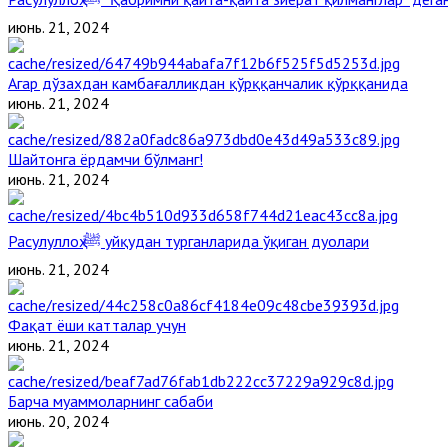
июнь. 21, 2024
Агар дўзахдан камбағалликдан қўрққанчалик қўрққанида
июнь. 21, 2024
Шайтонга ёрдамчи бўлманг!
июнь. 21, 2024
Расулуллоҳ ﷺ уйқудан турганларида ўқиган дуолари
июнь. 21, 2024
Фақат ёши катталар учун
июнь. 21, 2024
Барча муаммоларнинг сабаби
июнь. 20, 2024