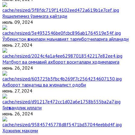
Яхшилигимиз ўзимизга қайтади
июль. 09, 2024
Ўзбекистон ҳожилари маънавият тарғиботчиларига айланади
июнь. 27, 2024
Матбуот ва оммавий ахборот воситалари ходимларига
июнь. 26, 2024
Ахборот тарқатиш ва журналист одоби
июнь. 27, 2024
Гиёҳвандлик иллати
июнь. 26, 2024
Ҳожилик мақоми