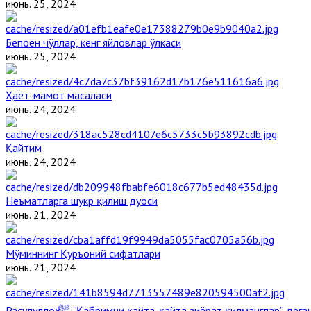
июнь. 25, 2024
Бепоён чўллар, кенг яйловлар ўлкаси
июнь. 25, 2024
Ҳаёт-мамот масаласи
июнь. 24, 2024
Қайтим
июнь. 24, 2024
Неъматларга шукр қилиш дуоси
июнь. 21, 2024
Мўминнинг Қуръоний сифатлари
июнь. 21, 2024
Расулуллоҳ ﷺ “Қабримни қайта-қайта зиёрат қилманглар” де