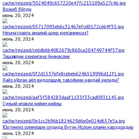
Вожиб бўлди
июнь. 20, 2024
Неъматларга амалий шукр қилганмисиз?
июнь. 20, 2024
Ташаҳҳудни охиригача ўқимаслик
июнь. 20, 2024
Ҳайз кўрган аёл видолашув тавофини қандай қилади?
июнь. 20, 2024
Сунъий ипакли кийим кийиш
июнь. 20, 2024
Юртингиз олимлари олдида бутун Ислом олами қарздордир
июнь. 19, 2024