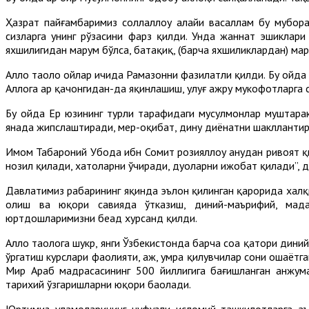
Ҳазрат пайғамбаримиз соллаллоҳу алайҳи васаллам бу мубора
сизларга унинг рўзасини фарз қилди. Унда жаннат эшиклари
яхшилигидан маҳрум бўлса, батаҳқиқ, (барча яхшиликлардан) маҳ
Аллоҳ таоло ойлар ичида Рамазонни фазилатли қилди. Бу ойда Қу
Аллоҳга ҳар қачонгидан-да яқинлашиш, улуғ ажру мукофотларга 
Бу ойда Ер юзининг турли тарафидаги мусулмонлар муштарак
янада жипслаштиради, меҳр-оқибат, дину диёнатни шакллантир
Имом Табароний Убода ибн Сомит розияллоҳу анҳудан ривоят қи
нозил қилади, хатоларни ўчиради, дуоларни ижобат қилади”, д
Давлатимиз раҳбарининг яқинда эълон қилинган қарорида халқ
олиш ва юқори савияда ўтказиш, диний-маърифий, мада
юртдошларимизни беҳад хурсанд қилди.
Аллоҳ таолога шукр, янги Ўзбекистонда барча соҳа қатори дин
ўргатиш курслари фаолияти, ҳаж, умра қилувчилар сони ошаётг
Мир Араб мадрасасининг 500 йиллигига бағишланган анжум
тарихий ўзгаришларни юқори баҳолади.
Юртимиз уламоларининг нуфузли исломий ташкилотларга аъ