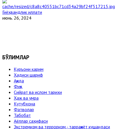
Гиёҳвандлик иллати
июнь. 26, 2024
БЎЛИМЛАР
Қуръони карим
Ҳадиси шариф
Ақида
Фиқҳ
Сийрат ва ислом тарихи
Ҳаж ва умра
Кутубхона
Фатволар
Табобат
Аёллар саҳифаси
Экстремизм ва терроризм - тарраққиёт кушандаси