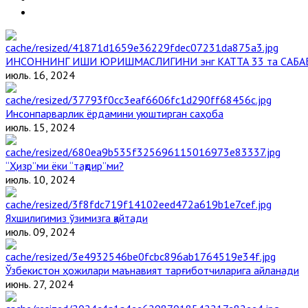
ИНСОННИНГ ИШИ ЮРИШМАСЛИГИНИ энг КАТТА 33 та САБА
июль. 16, 2024
Инсонпарварлик ёрдамини уюштирган саҳоба
июль. 15, 2024
“Ҳизр”ми ёки “тақдир”ми?
июль. 10, 2024
Яхшилигимиз ўзимизга қайтади
июль. 09, 2024
Ўзбекистон ҳожилари маънавият тарғиботчиларига айланади
июнь. 27, 2024