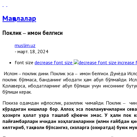
Мақолалар
Поклик ‒ имон белгиси
muslim.uz
- март. 18, 2024
font size
decrease font size
increase 
Ислом ‒ поклик дини. Поклик эса ‒ имон белгиси. Дунёда Исло
поклик бўлмаса, банданинг ибодати ҳам қабул бўлмайди. Исл
Қолаверса, ибодатларнинг қабул бўлиши учун инсоннинг бут
бўлиши керак.
Покиза одамдан ифлослик, разиллик чиқмайди. Поклик ‒ чин
кўрадиган кишилар бор. Аллоҳ эса покланувчиларни сева
ҳозирги ҳолат узра ташлаб қўювчи эмас. У ҳали пок 
пайғамбарлари ичидан хоҳлаганларини (илми ғайбдан қис
келтириб, тақволи бўлсангиз, сизларга (охиратда) буюк му