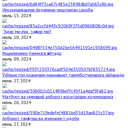
Инсонпарварлик ёрдамини уюштирган саҳоба
июль. 15, 2024
“Ҳизр”ми ёки “тақдир”ми?
июль. 10, 2024
Яхшилигимиз ўзимизга қайтади
июль. 09, 2024
Ўзбекистон ҳожилари маънавият тарғиботчиларига айланади
июнь. 27, 2024
Матбуот ва оммавий ахборот воситалари ходимларига
июнь. 26, 2024
Ахборот тарқатиш ва журналист одоби
июнь. 27, 2024