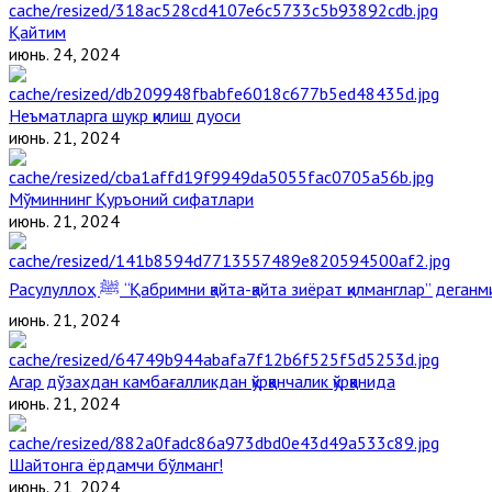
Қайтим
июнь. 24, 2024
Неъматларга шукр қилиш дуоси
июнь. 21, 2024
Мўминнинг Қуръоний сифатлари
июнь. 21, 2024
Расулуллоҳ ﷺ “Қабримни қайта-қайта зиёрат қилманглар” дега
июнь. 21, 2024
Агар дўзахдан камбағалликдан қўрққанчалик қўрққанида
июнь. 21, 2024
Шайтонга ёрдамчи бўлманг!
июнь. 21, 2024