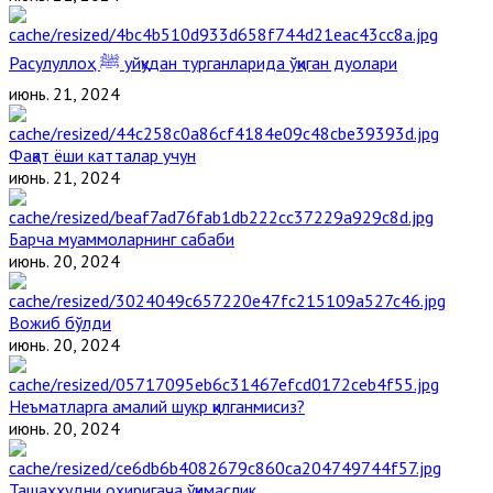
Расулуллоҳ ﷺ уйқудан турганларида ўқиган дуолари
июнь. 21, 2024
Фақат ёши катталар учун
июнь. 21, 2024
Барча муаммоларнинг сабаби
июнь. 20, 2024
Вожиб бўлди
июнь. 20, 2024
Неъматларга амалий шукр қилганмисиз?
июнь. 20, 2024
Ташаҳҳудни охиригача ўқимаслик