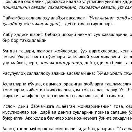
Поклик ва озодалик даражаси нақадар улуғлигини қуйидаги ҳ
покизаликни севади, саховатлидир, саховатни севади, ўта сах
Пайғамбар саллаллоҳу алайҳи васаллам:
“Учта лаънат олиб ке
қазойи ҳожат чиқаришдан”, –
деб огоҳлантирганлар».
Ушбу ҳадиси шариф бебаҳо илоҳий неъмат сув ҳавзаларини, о
бир бор таъкидлайди.
Бундан ташқари, жамоат жойларида, ўқув даргоҳларида, кен
лозим. Уларга писта пўчоқлари ва маиший чиқиндиларини таш
унутмайлик, зеро,
поклик имондандир
,
деб ҳадисда бежизга а
Расулуллоҳ саллаллоҳу алайҳи васаллам яна:
“Уй ва ҳовли са
Ахлатларни кўчага, одамлар юрадиган жойларга ташламаслик,
товоқларни, кийим ва жиҳозларни ҳам тоза сақлаш зарур. Уст-б
жирканч ва ифлос ҳолда юришдан сақланиш талаб этилади.
Ислом дини барчамизга яшаётган жойларимизнинг тоза, оз
мусулмонлар ариқ, дарё ва денгиз сувларини покиза сақлашни 
буюрилган. Акс ҳолда балиқлар ҳам ноз-неъмат ўрнига заҳарли
Аллоҳ таоло муборак каломи шарифида бандаларига
: “У сиз