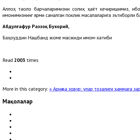
Аллоҳ таоло барчаларимизни солиҳ ҳаёт кечиришимиз, ибо
имонимизнинг ярми саналган поклик масалаларига эътиборли б
Абдулғафур Раззоқ Бухорий,
Баҳоуддин Нақшбанд жоме масжиди имом-хатиби
Read
2003
times
More in this category:
« Ариқ ва зовур: улар тозалиги ҳаммага за
Мақолалар