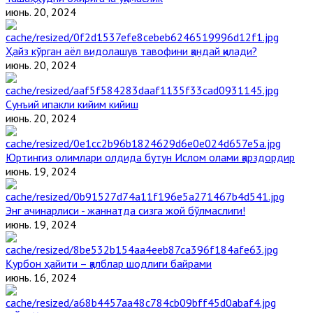
июнь. 20, 2024
Ҳайз кўрган аёл видолашув тавофини қандай қилади?
июнь. 20, 2024
Сунъий ипакли кийим кийиш
июнь. 20, 2024
Юртингиз олимлари олдида бутун Ислом олами қарздордир
июнь. 19, 2024
Энг ачинарлиси - жаннатда сизга жой бўлмаслиги!
июнь. 19, 2024
Қурбон ҳайити – қалблар шодлиги байрами
июнь. 16, 2024