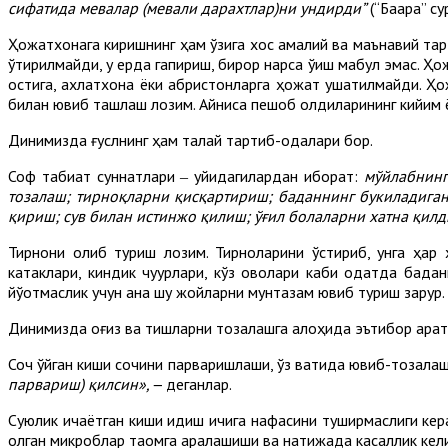
сифатида мевалар (мевали дарахтлар)ни ундирди”
(“Бақара” су
Ҳожатхонага киришнинг ҳам ўзига хос амалий ва маънавий тарт
ўтирилмайди, у ерда гапириш, бирор нарса ўқиш мақбул эмас. Ҳож
остига, ахлатхона ёки қабристонларга ҳожат ушатилмайди. Ҳож
билан ювиб ташлаш лозим. Айниқса пешоб қолдиқларининг кийим
Динимизда ғуслнинг ҳам талай тартиб-қодалари бор.
Соф табиат суннатлари ‒ қуйидагилардан иборат:
мўйлабнинг
тозалаш; тирноқларни қисқартириш; баданнинг букиладига
қириш; сув билан истинжо қилиш; ўғил болаларни хатна қил
Тирноқни олиб туриш лозим. Тирноқларини ўстириб, унга ҳар
катаклари, киндик чуқурлари, кўз қовоқлари каби одатда бад
йўқотмаслик учун ана шу жойларни мунтазам ювиб туриш зарур.
Динимизда оғиз ва тишларни тозалашга алоҳида эътибор қарат
Соч қўйган киши сочини парваришлаши, ўз вақтида ювиб-тозалаш
парвариш)
қилсин»
,
‒
деганлар.
Суюқлик ичаётган киши идиш ичига нафасини туширмаслиги керак
қолган микроблар таомга аралашиши ва натижада касаллик кели