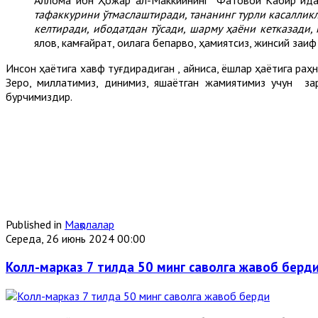
тафаккурини ўтмаслаштиради, тананинг турли касалликл
келтиради, ибодатдан тўсади, шарму ҳаёни кетказади, 
ялқов, камғайрат, оилага бепарво, ҳамиятсиз, жинсий заи
Инсон ҳаётига хавф туғдирадиган , айниқса, ёшлар ҳаётига ра
Зеро, миллатимиз, динимиз, яшаётган жамиятимиз учун за
бурчимиздир.
Published in
Мақолалар
Середа, 26 июнь 2024 00:00
Колл-марказ 7 тилда 50 минг саволга жавоб берд