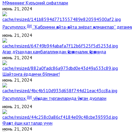
Мўминнинг Қуръоний сифатлари
июнь. 21, 2024
Расулуллоҳ ﷺ “Қабримни қайта-қайта зиёрат қилманглар” дега
июнь. 21, 2024
Агар дўзахдан камбағалликдан қўрққанчалик қўрққанида
июнь. 21, 2024
Шайтонга ёрдамчи бўлманг!
июнь. 21, 2024
Расулуллоҳ ﷺ уйқудан турганларида ўқиган дуолари
июнь. 21, 2024
Фақат ёши катталар учун
июнь. 21, 2024