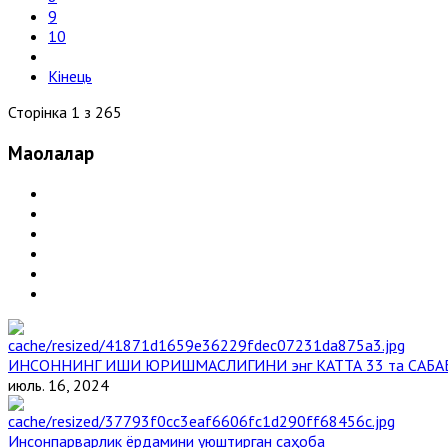
9
10
Кінець
Сторінка 1 з 265
Мақолалар
ИНСОННИНГ ИШИ ЮРИШМАСЛИГИНИ энг КАТТА 33 та САБА
июль. 16, 2024
Инсонпарварлик ёрдамини уюштирган саҳоба