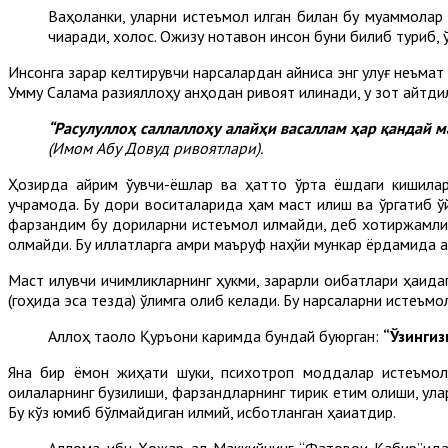
Ваҳоланки, уларни истеъмол қилган билан бу муаммолар 
чиқаради, холос. Ожизу нотавон инсон буни билиб туриб,
Инсонга зарар келтирувчи нарсалардан айниқса энг улуғ неъмат
Умму Салама разияллоҳу анҳодан ривоят қилинади, у зот айтди
“Расулуллоҳ саллаллоҳу алайҳи васаллам ҳар қандай 
(Имом Абу Довуд ривоятлари).
Ҳозирда айрим ўқувчи-ёшлар ва ҳатто ўрта ёшдаги кишила
учрамоқда. Бу дори воситаларида ҳам маст қилиш ва ўргатиб қ
фарзандим бу дориларни истеъмол қилмайди, деб хотиржамлик
олмайди. Бу иллатларга амри маъруф наҳйи мункар ёрдамида қа
Маст қилувчи ичимликларнинг ҳукми, зарарли оқибатлари ҳақид
(гоҳида эса тезда) ўлимга олиб келади. Бу нарсаларни истеъмол 
Аллоҳ таоло Қуръони каримда бундай буюрган:
“Ўзингиз
Яна бир ёмон жиҳати шуки, психотроп моддалар истеъмоли
оилаларнинг бузилиши, фарзандларнинг тирик етим қолиши, ула
Бу кўз юмиб бўлмайдиган илмий, исботланган ҳақиқатдир.
Аллома ибн Ҳожар ал-Маккийнинг “Фатовои Кабир”ид