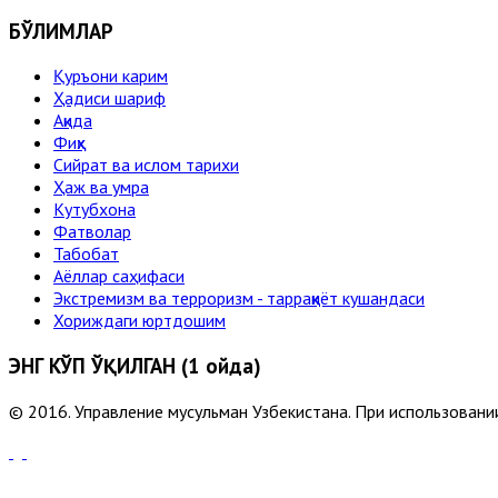
БЎЛИМЛАР
Қуръони карим
Ҳадиси шариф
Ақида
Фиқҳ
Сийрат ва ислом тарихи
Ҳаж ва умра
Кутубхона
Фатволар
Табобат
Аёллар саҳифаси
Экстремизм ва терроризм - тарраққиёт кушандаси
Хориждаги юртдошим
ЭНГ КЎП ЎҚИЛГАН (1 ойда)
© 2016. Управление мусульман Узбекистана. При использовании