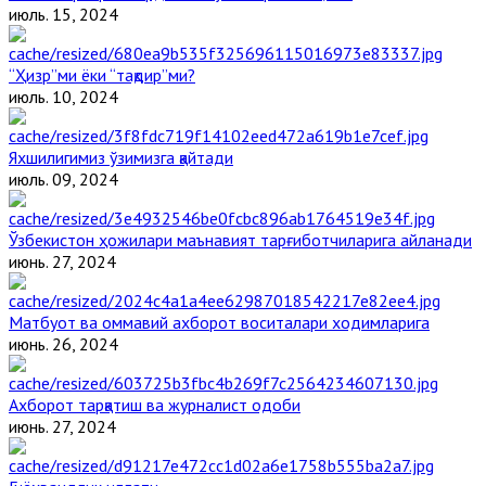
июль. 15, 2024
“Ҳизр”ми ёки “тақдир”ми?
июль. 10, 2024
Яхшилигимиз ўзимизга қайтади
июль. 09, 2024
Ўзбекистон ҳожилари маънавият тарғиботчиларига айланади
июнь. 27, 2024
Матбуот ва оммавий ахборот воситалари ходимларига
июнь. 26, 2024
Ахборот тарқатиш ва журналист одоби
июнь. 27, 2024