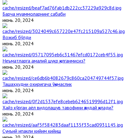
Барча муаммоларнинг сабаби
июнь. 20, 2024
Вожиб бўлди
июнь. 20, 2024
Неъматларга амалий шукр қилганмисиз?
июнь. 20, 2024
Ташаҳҳудни охиригача ўқимаслик
июнь. 20, 2024
Ҳайз кўрган аёл видолашув тавофини қандай қилади?
июнь. 20, 2024
Сунъий ипакли кийим кийиш
июнь. 20, 2024