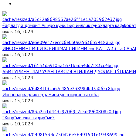
Ғафлатда қолманг! Ашуро куни. Бир йиллик гуноҳларга каффорат,
июль. 16, 2024
ИНСОННИНГ ИШИ ЮРИШМАСЛИГИНИ энг КАТТА 33 та САБА
июль. 16, 2024
АБИТУРИЕНТЛАР УЧУН ТАВСИЯ ЭТИЛГАН ДУОЛАР ТЎПЛАМИ
июль. 15, 2024
Инсонпарварлик ёрдамини уюштирган саҳоба
июль. 15, 2024
“Ҳизр”ми ёки “тақдир”ми?
июль. 10, 2024