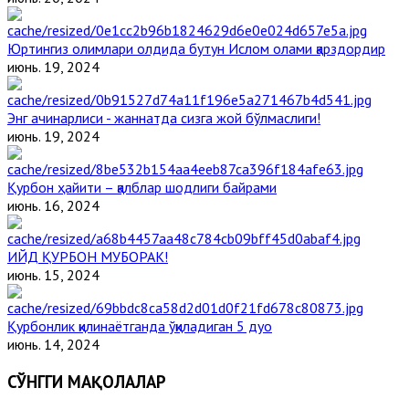
Юртингиз олимлари олдида бутун Ислом олами қарздордир
июнь. 19, 2024
Энг ачинарлиси - жаннатда сизга жой бўлмаслиги!
июнь. 19, 2024
Қурбон ҳайити – қалблар шодлиги байрами
июнь. 16, 2024
ИЙД ҚУРБОН МУБОРАК!
июнь. 15, 2024
Қурбонлик қилинаётганда ўқиладиган 5 дуо
июнь. 14, 2024
СЎНГГИ МАҚОЛАЛАР