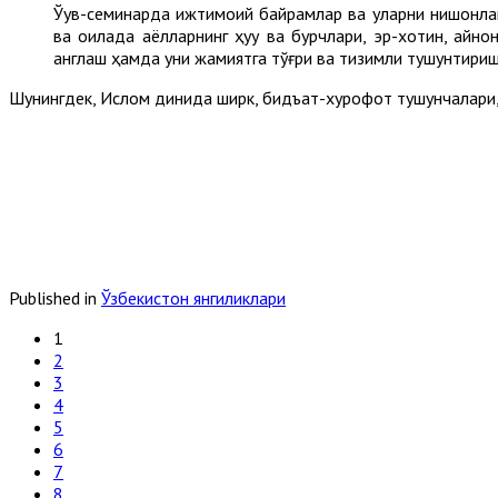
Ўқув-семинарда ижтимоий байрамлар ва уларни нишонлаш
ва оилада аёлларнинг ҳуқуқ ва бурчлари, эр-хотин, қай
англаш ҳамда уни жамиятга тўғри ва тизимли тушунтириш
Шунингдек, Ислом динида ширк, бидъат-хурофот тушунчалари,
Published in
Ўзбекистон янгиликлари
1
2
3
4
5
6
7
8