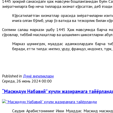
1445 ҳижрий санасидаги ҳаж мавсуми бошланганидан буён Саудия
зиёратчиларга бир неча тилларда хизмат кўрсатган, деб ёзад
Кўрсатилаётган хизматлар орасида зиёратчиларни қизиқ
ичига олган бўлиб, улар ўз вақтида ва тезкорлик билан кўр
Соғлиқни сақлаш маркази ушбу 1445 Ҳаж мавсумида барча ма
сўровлар, тиббий маслаҳатлар ва шошилинч шикоятларни қабул қ
Марказ шунингдек, муқаддас қадамжолардаги барча тиб
беради, етти тилда: инглиз, урду, француз, индонез, тур
Published in
Дунё янгиликлари
Середа, 26 июнь 2024 00:00
“Масжидун Набавий” кучли жазирамага тайёрланд
Саудия Арабистонининг Икки Муқаддас Масжид масжид