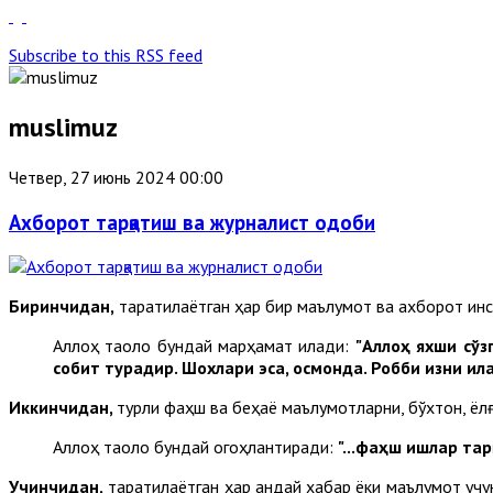
Subscribe to this RSS feed
muslimuz
Четвер, 27 июнь 2024 00:00
Ахборот тарқатиш ва журналист одоби
Биринчидан,
тарқатилаётган ҳар бир маълумот ва ахборот инс
Аллоҳ таоло бундай марҳамат қилади:
"Аллоҳ яхши сўз
собит турадир. Шохлари эса, осмонда. Робби изни и
Иккинчидан,
турли фаҳш ва беҳаё маълумотларни, бўхтон, ё
Аллоҳ таоло бундай огоҳлантиради:
"...фаҳш ишлар та
Учинчидан,
тарқатилаётган ҳар қандай хабар ёки маълумот у