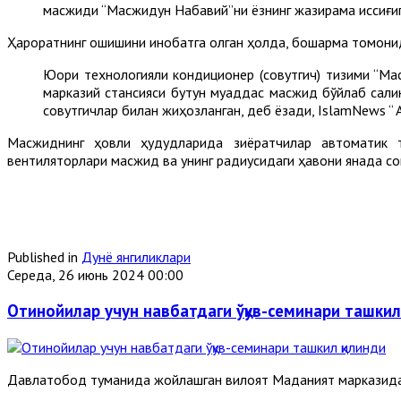
масжиди “Масжидун Набавий”ни ёзнинг жазирама иссиғиг
Ҳароратнинг ошишини инобатга олган ҳолда, бошқарма томони
Юқори технологияли кондиционер (совутгич) тизими “М
марказий стансияси бутун муқаддас масжид бўйлаб салқ
совутгичлар билан жиҳозланган, деб ёзади, IslamNews “ A
Масжиднинг ҳовли ҳудудларида зиёратчилар автоматик т
вентиляторлари масжид ва унинг радиусидаги ҳавони янада сов
Published in
Дунё янгиликлари
Середа, 26 июнь 2024 00:00
Отинойилар учун навбатдаги ўқув-семинари ташкил
Давлатобод туманида жойлашган вилоят Маданият марказида 