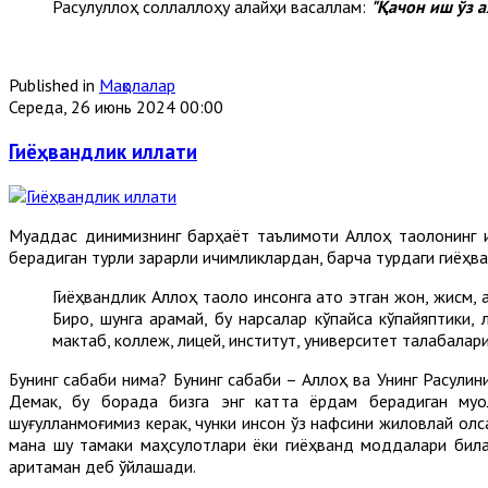
Расулуллоҳ соллаллоҳу алайҳи васаллам:
"
Қа
чон иш ўз 
Published in
Мақолалар
Середа, 26 июнь 2024 00:00
Гиёҳвандлик иллати
Муқаддас динимизнинг барҳаёт таълимоти Аллоҳ таолонинг ир
берадиган турли зарарли ичимликлардан, барча турдаги гиёҳва
Гиёҳвандлик Аллоҳ таолo инсонга ато этган жон, жисм, 
Бироқ, шунга қарамай, бу нарсалар кўпайса кўпайяптики
мактаб, коллеж, лицей, институт, университет талабалар
Бунинг сабаби нима? Бунинг сабаби – Аллоҳ ва Унинг Расулини
Демак, бу борада бизга энг катта ёрдам берадиган муо
шуғулланмоғимиз керак, чунки инсон ўз нафсини жиловлай олса
мана шу тамаки маҳсулотлари ёки гиёҳванд моддалари билан
аритаман деб ўйлашади.