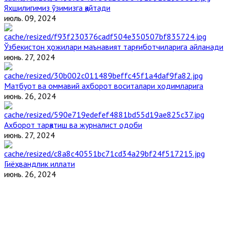
Яхшилигимиз ўзимизга қайтади
июль. 09, 2024
Ўзбекистон ҳожилари маънавият тарғиботчиларига айланади
июнь. 27, 2024
Матбуот ва оммавий ахборот воситалари ходимларига
июнь. 26, 2024
Ахборот тарқатиш ва журналист одоби
июнь. 27, 2024
Гиёҳвандлик иллати
июнь. 26, 2024