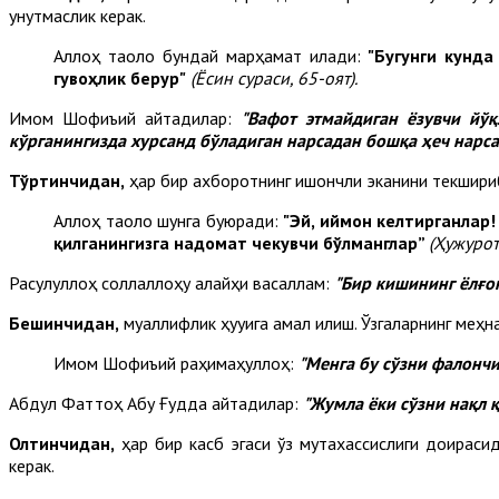
унутмаслик керак.
Аллоҳ таоло бундай марҳамат қилади:
"Бугунги кунда
гувоҳлик берур"
(Ёсин сураси, 65-оят).
Имом Шофиъий айтадилар:
"Вафот этмайдиган ёзувчи йўқ
кўрганингизда хурсанд бўладиган нарсадан бошқа ҳеч нарса 
Тўртинчидан,
ҳар бир ахборотнинг ишончли эканини текшириб,
Аллоҳ таоло шунга буюради:
"
Эй, иймон келтирганлар!
қилганингизга надомат чекувчи бўлманглар”
(Ҳужурот 
Расулуллоҳ соллаллоҳу алайҳи васаллам:
"
Б
ир кишининг ёлғо
Бешинчидан,
муаллифлик ҳуқуқига амал қилиш. Ўзгаларнинг меҳ
Имом Шофиъий раҳимаҳуллоҳ:
"
Ме
нга бу сўзни фалонч
Абдул Фаттоҳ Абу Ғудда айтадилар:
"Жумла ёки сўзни нақл 
Олтинчидан,
ҳар бир касб эгаси ўз мутахассислиги доирасид
керак.