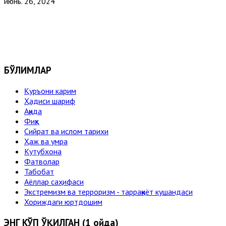
июнь. 26, 2024
БЎЛИМЛАР
Қуръони карим
Ҳадиси шариф
Ақида
Фиқҳ
Сийрат ва ислом тарихи
Ҳаж ва умра
Кутубхона
Фатволар
Табобат
Аёллар саҳифаси
Экстремизм ва терроризм - тарраққиёт кушандаси
Хориждаги юртдошим
ЭНГ КЎП ЎҚИЛГАН (1 ойда)