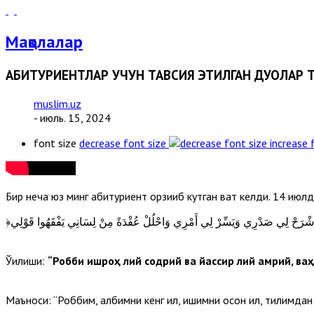
Мақолалар
АБИТУРИЕНТЛАР УЧУН ТАВСИЯ ЭТИЛГАН ДУОЛАР 
muslim.uz
- июль. 15, 2024
font size
decrease font size
increase 
Бир неча юз минг абитуриент орзиқиб кутган вақт келди. 14 ию
Ўқилиши:
“Робби ишроҳ лий содрий ва йассир лий амрий, ваҳ
Маъноси: “Роббим, қалбимни кенг қил, ишимни осон қил, тилимдан