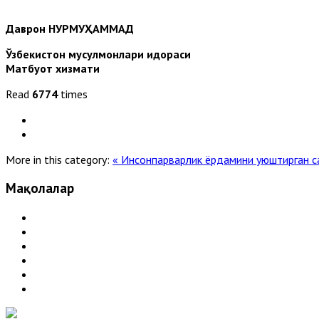
Даврон НУРМУҲАММАД
Ўзбекистон мусулмонлари идораси
Матбуот хизмати
Read
6774
times
More in this category:
« Инсонпарварлик ёрдамини уюштирган 
Мақолалар