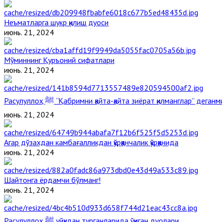
Неъматларга шукр қилиш дуоси
июнь. 21, 2024
Мўминнинг Қуръоний сифатлари
июнь. 21, 2024
Расулуллоҳ ﷺ “Қабримни қайта-қайта зиёрат қилманглар” дега
июнь. 21, 2024
Агар дўзахдан камбағалликдан қўрққанчалик қўрққанида
июнь. 21, 2024
Шайтонга ёрдамчи бўлманг!
июнь. 21, 2024
Расулуллоҳ ﷺ уйқудан турганларида ўқиган дуолари