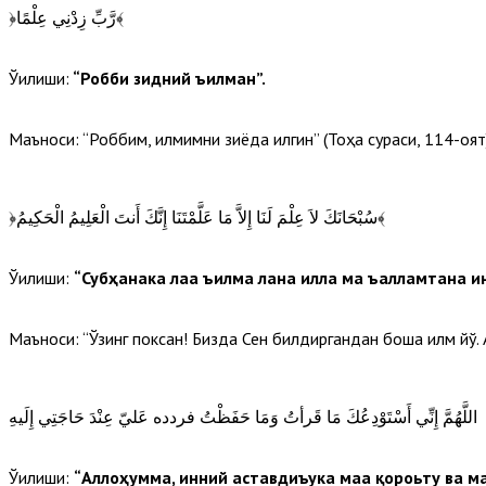
﴿رَّبِّ زِدْنِي عِلْمًا﴾
Ўқилиши:
“Робби зидний ъилман”.
Маъноси: “Роббим, илмимни зиёда қилгин” (Тоҳа сураси, 114-оят)
﴿سُبْحَانَكَ لاَ عِلْمَ لَنَا إِلاَّ مَا عَلَّمْتَنَا إِنَّكَ أَنتَ الْعَلِيمُ الْحَكِيمُ﴾
Ўқилиши:
“Субҳанака лаа ъилма лана илла ма ъалламтана и
Маъноси: “Ўзинг поксан! Бизда Сен билдиргандан бошқа илм йўқ. 
اللَّهُمَّ إِنِّي أَسْتَوْدِعُكَ مَا قَرأتُ وَمَا حَفَظْتُ فردده عَليّ عِنْدَ حَاجَتِي إِلَيهِ
Ўқилиши:
“Аллоҳумма, инний аставдиъука маа қороьту ва м