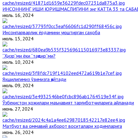
ИНСОННИНГ ИШИ ЮРИШМАСЛИГИНИ энг КАТТА 33 та САБА
июль. 16, 2024
Инсонпарварлик ёрдамини уюштирган саҳоба
июль. 15, 2024
“Ҳизр”ми ёки “тақдир”ми?
июль. 10, 2024
Яхшилигимиз ўзимизга қайтади
июль. 09, 2024
Ўзбекистон ҳожилари маънавият тарғиботчиларига айланади
июнь. 27, 2024
Матбуот ва оммавий ахборот воситалари ходимларига
июнь. 26, 2024