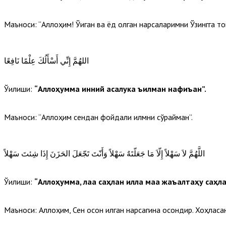
Маъноси: “Аллоҳим! Ўқиган ва ёд олган нарсаларимни Ўзингга т
اللهُمَّ إِنِّي أَسْأَلُكَ عِلْمًا نَافِعًا
Ўқилиши:
“Аллоҳумма инний асалука ъилман нафиъан”.
Маъноси: “Аллоҳим сендан фойдали илмни сўрайман”.
اللَّهُمَّ لاَ سَهْلاً إِلّاَ مَا جَعَلّتَهٌ سَهْلاً وَأَنّتَ تَجّعَلَ الحَزَنَ إِذَا شِئتَ سَهْلاً
Ўқилиши:
“Аллоҳумма, лаа саҳлан илла маа жаъалтаҳу саҳла
Маъноси: Аллоҳим, Сен осон қилган нарсагина осондир. Хоҳласанг