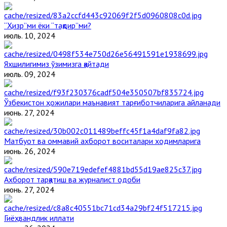
“Ҳизр”ми ёки “тақдир”ми?
июль. 10, 2024
Яхшилигимиз ўзимизга қайтади
июль. 09, 2024
Ўзбекистон ҳожилари маънавият тарғиботчиларига айланади
июнь. 27, 2024
Матбуот ва оммавий ахборот воситалари ходимларига
июнь. 26, 2024
Ахборот тарқатиш ва журналист одоби
июнь. 27, 2024
Гиёҳвандлик иллати