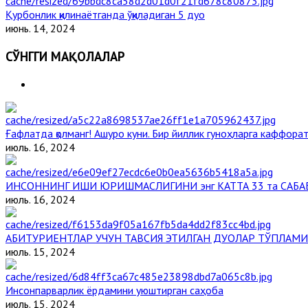
Қурбонлик қилинаётганда ўқиладиган 5 дуо
июнь. 14, 2024
СЎНГГИ МАҚОЛАЛАР
Ғафлатда қолманг! Ашуро куни. Бир йиллик гуноҳларга каффорат,
июль. 16, 2024
ИНСОННИНГ ИШИ ЮРИШМАСЛИГИНИ энг КАТТА 33 та САБА
июль. 16, 2024
АБИТУРИЕНТЛАР УЧУН ТАВСИЯ ЭТИЛГАН ДУОЛАР ТЎПЛАМИ
июль. 15, 2024
Инсонпарварлик ёрдамини уюштирган саҳоба
июль. 15, 2024