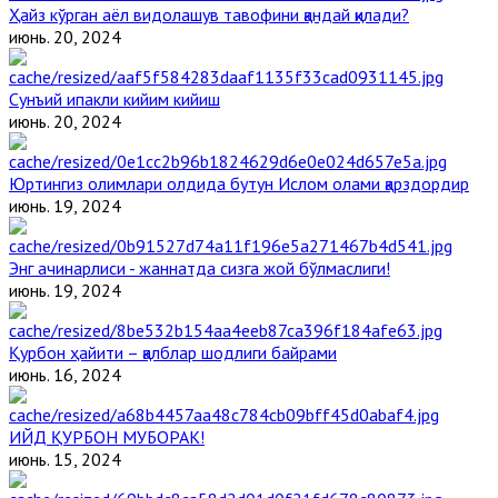
Ҳайз кўрган аёл видолашув тавофини қандай қилади?
июнь. 20, 2024
Сунъий ипакли кийим кийиш
июнь. 20, 2024
Юртингиз олимлари олдида бутун Ислом олами қарздордир
июнь. 19, 2024
Энг ачинарлиси - жаннатда сизга жой бўлмаслиги!
июнь. 19, 2024
Қурбон ҳайити – қалблар шодлиги байрами
июнь. 16, 2024
ИЙД ҚУРБОН МУБОРАК!
июнь. 15, 2024