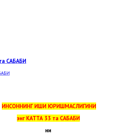
та САБАБИ
ИНСОННИНГ ИШИ ЮРИШМАСЛИГИНИ
энг КАТТА 33 та САБАБИ
ни