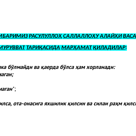
МБАРИМИЗ
РАСУЛУЛЛОҲ
САЛЛАЛЛОҲУ
АЛАЙҲИ
ВАС
МУРУВВАТ
ТАРИҚАСИДА
МАРҲАМАТ
ҚИЛАДИЛАР
:
ака бўлмайди ва қаерда бўлса ҳам хорланади:
аган;
маган
”
;
илса, ота-онасига яхшилик қилсин ва силаи раҳм қилс