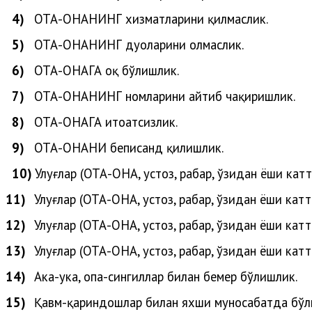
4)
ОТА-ОНАНИНГ хизматларини қилмаслик.
5)
ОТА-ОНАНИНГ дуоларини олмаслик.
6)
ОТА-ОНАГА оқ бўлишлик.
7)
ОТА-ОНАНИНГ номларини айтиб чақиришлик.
8)
ОТА-ОНАГА итоатсизлик.
9)
ОТА-ОНАНИ беписанд қилишлик.
10)
Улуғлар (ОТА-ОНА, устоз, раҳбар, ўзидан ёши кат
11)
Улуғлар (
ОТА-ОНА, устоз, раҳбар, ўзидан ёши катт
12)
Улуғлар
(
ОТА-ОНА, устоз, раҳбар, ўзидан ёши катт
13)
Улуғлар
(
ОТА-ОНА, устоз, раҳбар, ўзидан ёши катт
14)
Ака-ука, опа-сингиллар билан бемеҳр бўлишлик.
15)
Қавм-қариндошлар билан яхши муносабатда бўл