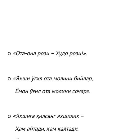
«
Ота
-она
рози
– Худо
рози
!»
.
o
«
Яхши
ўғ
ил
ота
молини
бийлар
,
o
Ёмон
ўғ
ил
ота
молини
сочар
»
.
«Яхшига қилсанг яхшилик –
o
Ҳам айтади, ҳам қайтади.