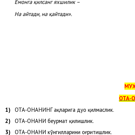
Ёмонга қилсанг яхшилик –
На айтади, на қайтади».
МУҲ
ОТА-О
1)
ОТА-ОНАНИ
НГ
ҳақларига
дуо
қилмаслик
.
2)
ОТА-ОНАНИ беҳурмат қилишлик.
3)
ОТА-ОНАНИ кўнгилларини оғритишлик.