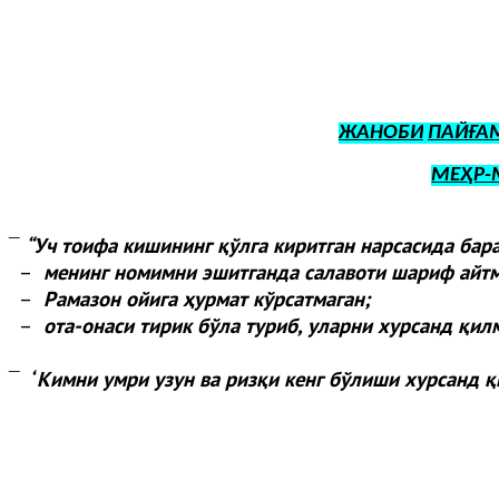
ЖАНОБИ
ПАЙҒА
МЕҲР-
“
Уч тоифа кишининг қўлга киритган нарсасида бар
¯
–
менинг номимни эшитганда салавоти шариф айтм
–
Рамазон ойига ҳурмат кўрсатмаган;
–
ота-онаси тирик бўла туриб, уларни хурсанд қил
“
Кимни умри узун ва ризқи кенг бўлиши хурсанд қ
¯