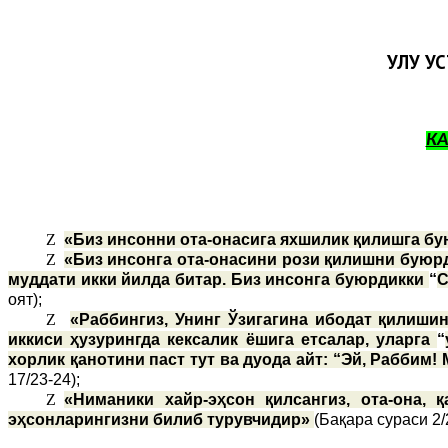
УЛУҒ У
К
Z
«Биз инсонни ота-онасига яхшилик қилишга бу
Z
«Биз инсонга ота-онасини рози қилишни буюрд
муддати икки йилда битар. Биз инсонга буюрдикки
“
С
оят);
Z
«Раббингиз, Унинг Ўзигагина ибодат қилишин
иккиси ҳузурингда кексалик ёшига етсалар, уларга
“
хорлик қанотини паст тут ва дуода айт: “Эй, Раббим!
17/23-24);
Z
«Ниманики хайр-эҳсон қилсангиз, ота-она,
эҳсонларингизни билиб турувчидир»
(Бақара сураси 2/