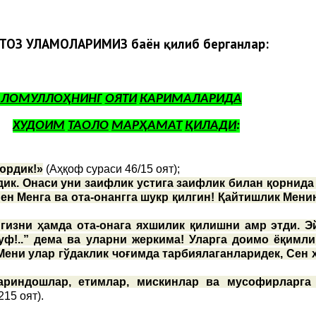
СТОЗ УЛАМОЛАРИМИЗ баён қилиб берганлар:
АЛОМУЛЛОҲНИНГ
ОЯТИ
КАРИМАЛАРИДА
ХУДОИМ
ТАОЛО
МАРҲАМАТ
ҚИЛАДИ
:
юрдик!»
(Аҳқоф сураси 46/15 оят);
ик. Онаси уни заифлик устига заифлик билан қорнида
ен Менга ва ота-онангга шукр қилгин! Қайтишлик Мени
гизни ҳамда ота-онага яхшилик қилишни амр этди. Эй
уф!..” дема ва уларни жеркима! Уларга доимо ёқимли
 Мени улар гўдаклик чоғимда тарбиялаганларидек, Сен 
 қариндошлар, етимлар, мискинлар ва мусофирларга
215 оят).