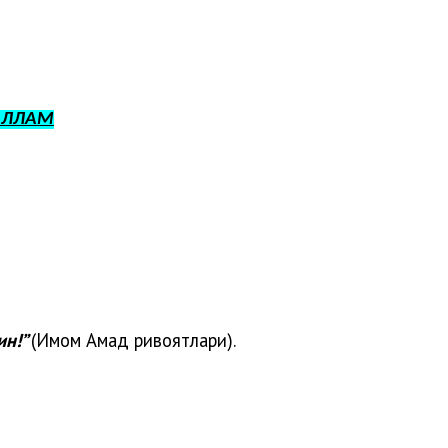
АЛЛАМ
ин!”
(Имом Аҳмад ривоятлари).