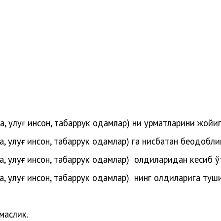
та, улуғ инсон, табаррук одамлар) ни ҳурматларини жойи
а, улуғ инсон, табаррук одамлар)
га нисбатан беодобли
а, улуғ инсон, табаррук одамлар)
олдиларидан кесиб ў
а, улуғ инсон, табаррук одамлар)
нинг олдиларига туш
маслик.