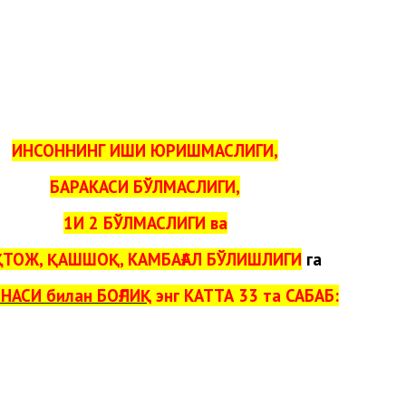
ИНСОННИНГ ИШИ ЮРИШМАСЛИГИ,
БАРАКАСИ БЎЛМАСЛИГИ,
1И 2 БЎЛМАСЛИГИ ва
ТОЖ, ҚАШШОҚ, КАМБАҒАЛ БЎЛИШЛИГИ
га
НАСИ билан БОҒЛИҚ
энг КАТТА 33 та САБАБ: