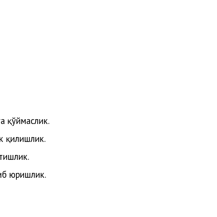
га қўймаслик.
к қилишлик.
тишлик.
иб юришлик.