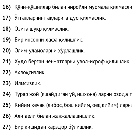
16)
Қўни-қўшнилар билан чиройли муомала қилмасли
17)
Ўтганларнинг ҳақларига дуо қилмаслик.
18)
Озига шукр қилмаслик.
19)
Бир инсонни хафа қилишлик.
20)
Олим-уламоларни
хўрлашлик
.
21)
Худо
берган
неъматларни
увол-исроф
қилишлик
.
22)
Ахлоқсизлик.
23)
Илмсизлик.
24)
Турар жой (яшайдиган уй, ишхона) ларни озода т
25)
Кийим кечак (либос, бош кийим, оёқ кийим) ларн
26)
Аҳли
аёли
билан
жанжаллашишлик
.
27)
Бир кишидан қарздор бўлишлик.