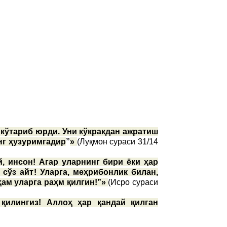
 кўтариб юрди. Уни кўкракдан ажратиш
нг ҳузуримгадир
”
»
(Луқмон сураси 31/14
, инсон! Агар уларнинг бири ёки ҳар
 сўз айт! Уларга, меҳрибонлик билан,
ҳам уларга раҳм қилгин!”»
(Исро сураси
 қилингиз! Аллоҳ ҳар қандай қилган