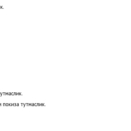
к.
утмаслик.
и покиза тутмаслик.