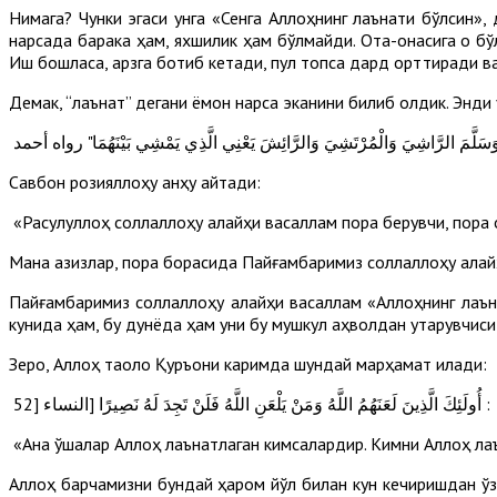
Нимага? Чунки эгаси унга «Сенга Аллоҳнинг лаънати бўлсин»,
нарсада барака ҳам, яхшилик ҳам бўлмайди. Ота-онасига оқ бўл
Иш бошласа, қарзга ботиб кетади, пул топса дард орттиради ва
Демак, “лаънат” дегани ёмон нарса эканини билиб олдик. Энди 
Савбон розияллоҳу анҳу айтади:
«Расулуллоҳ соллаллоҳу алайҳи васаллам пора берувчи, пора 
Мана азизлар, пора борасида Пайғамбаримиз соллаллоҳу алай
Пайғамбаримиз соллаллоҳу алайҳи васаллам «Аллоҳнинг лаъна
кунида ҳам, бу дунёда ҳам уни бу мушкул аҳволдан қутқарувчиси 
Зеро, Аллоҳ таоло Қуръони каримда шундай марҳамат қилади:
52] أُولَئِكَ الَّذِينَ لَعَنَهُمُ اللَّهُ وَمَنْ يَلْعَنِ اللَّهُ فَلَنْ تَجِدَ لَهُ نَصِيرًا [النساء :
«Ана ўшалар Аллоҳ лаънатлаган кимсалардир. Кимни Аллоҳ лаън
Аллоҳ барчамизни бундай ҳаром йўл билан кун кечиришдан ў