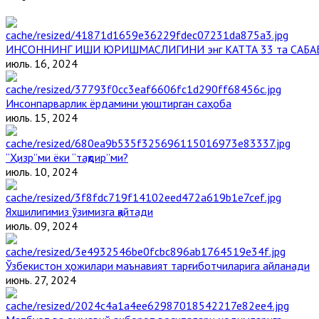
ИНСОННИНГ ИШИ ЮРИШМАСЛИГИНИ энг КАТТА 33 та САБА
июль. 16, 2024
Инсонпарварлик ёрдамини уюштирган саҳоба
июль. 15, 2024
“Ҳизр”ми ёки “тақдир”ми?
июль. 10, 2024
Яхшилигимиз ўзимизга қайтади
июль. 09, 2024
Ўзбекистон ҳожилари маънавият тарғиботчиларига айланади
июнь. 27, 2024