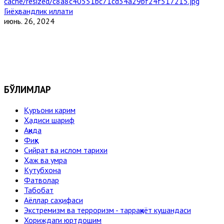
Гиёҳвандлик иллати
июнь. 26, 2024
БЎЛИМЛАР
Қуръони карим
Ҳадиси шариф
Ақида
Фиқҳ
Сийрат ва ислом тарихи
Ҳаж ва умра
Кутубхона
Фатволар
Табобат
Аёллар саҳифаси
Экстремизм ва терроризм - тарраққиёт кушандаси
Хориждаги юртдошим