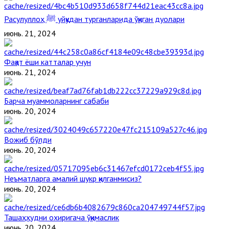
Расулуллоҳ ﷺ уйқудан турганларида ўқиган дуолари
июнь. 21, 2024
Фақат ёши катталар учун
июнь. 21, 2024
Барча муаммоларнинг сабаби
июнь. 20, 2024
Вожиб бўлди
июнь. 20, 2024
Неъматларга амалий шукр қилганмисиз?
июнь. 20, 2024
Ташаҳҳудни охиригача ўқимаслик
июнь. 20, 2024