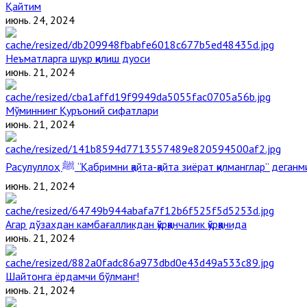
Қайтим
июнь. 24, 2024
Неъматларга шукр қилиш дуоси
июнь. 21, 2024
Мўминнинг Қуръоний сифатлари
июнь. 21, 2024
Расулуллоҳ ﷺ “Қабримни қайта-қайта зиёрат қилманглар” дега
июнь. 21, 2024
Агар дўзахдан камбағалликдан қўрққанчалик қўрққанида
июнь. 21, 2024
Шайтонга ёрдамчи бўлманг!
июнь. 21, 2024