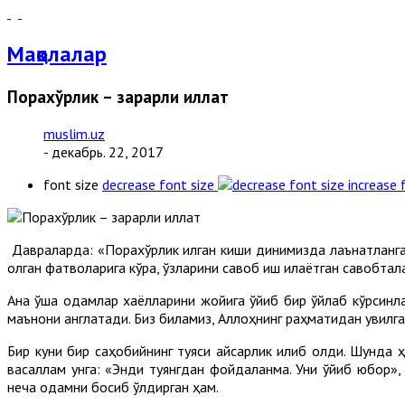
Мақолалар
Порахўрлик – зарарли иллат
muslim.uz
- декабрь. 22, 2017
font size
decrease font size
increase 
Давраларда: «Порахўрлик қилган киши динимизда лаънатланган
олган фатволарига кўра, ўзларини савоб иш қилаётган савобта
Ана ўша одамлар хаёлларини жойига қўйиб бир ўйлаб кўрсинлар
маънони англатади. Биз биламиз, Аллоҳнинг раҳматидан қувилг
Бир куни бир саҳобийнинг туяси қайсарлик қилиб қолди. Шунда
васаллам унга: «Энди туянгдан фойдаланма. Уни қўйиб юбор»,
неча одамни босиб ўлдирган ҳам.