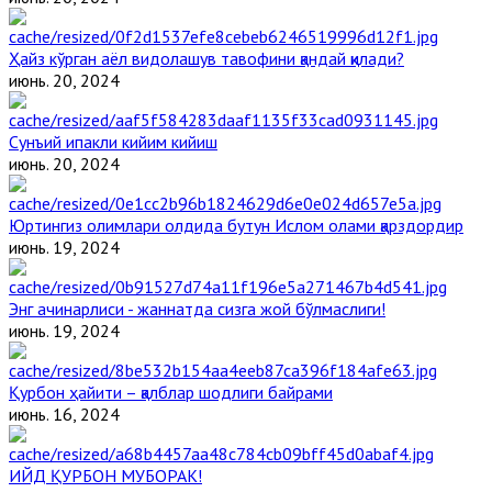
Ҳайз кўрган аёл видолашув тавофини қандай қилади?
июнь. 20, 2024
Сунъий ипакли кийим кийиш
июнь. 20, 2024
Юртингиз олимлари олдида бутун Ислом олами қарздордир
июнь. 19, 2024
Энг ачинарлиси - жаннатда сизга жой бўлмаслиги!
июнь. 19, 2024
Қурбон ҳайити – қалблар шодлиги байрами
июнь. 16, 2024
ИЙД ҚУРБОН МУБОРАК!