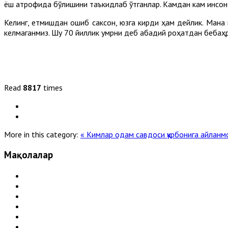
ёш атрофида бўлишини таъкидлаб ўтганлар. Камдан кам инсо
Келинг, етмишдан ошиб саксон, юзга кирди ҳам дейлик. Мана ш
келмаганмиз. Шу 70 йиллик умрни деб абадий роҳатдан бебаҳр
Read
8817
times
More in this category:
« Кимлар одам савдоси қурбонига айланм
Мақолалар