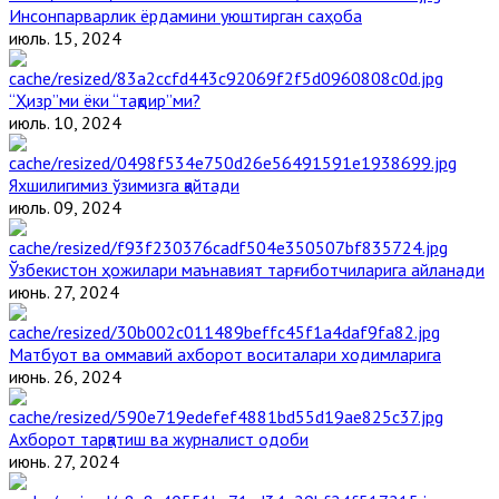
Инсонпарварлик ёрдамини уюштирган саҳоба
июль. 15, 2024
“Ҳизр”ми ёки “тақдир”ми?
июль. 10, 2024
Яхшилигимиз ўзимизга қайтади
июль. 09, 2024
Ўзбекистон ҳожилари маънавият тарғиботчиларига айланади
июнь. 27, 2024
Матбуот ва оммавий ахборот воситалари ходимларига
июнь. 26, 2024
Ахборот тарқатиш ва журналист одоби
июнь. 27, 2024