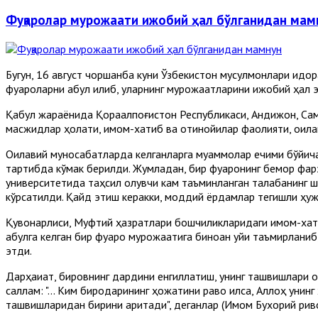
Фуқаролар мурожаати ижобий ҳал бўлганидан мам
Бугун, 16 август чоршанба куни Ўзбекистон мусулмонлари идо
фуқароларни қабул қилиб, уларнинг мурожаатларини ижобий ҳал
Қабул жараёнида Қорақалпоғистон Республикаси, Андижон, Сама
масжидлар ҳолати, имом-хатиб ва отинойилар фаолияти, оила
Оилавий муносабатларда келганларга муаммолар ечими бўйича
тартибда кўмак берилди. Жумладан, бир фуқаронинг бемор фа
университетида таҳсил олувчи кам таъминланган талабанинг ша
кўрсатилди. Қайд этиш керакки, моддий ёрдамлар тегишли ҳуж
Қувонарлиси, Муфтий ҳазратлари бошчиликларидаги имом-хати
қабулга келган бир фуқаро мурожаатига биноан уйи таъмирланиб
этди.
Дарҳақиқат, бировнинг дардини енгиллатиш, унинг ташвишлари о
саллам: "... Ким биродарининг ҳожатини раво қилса, Аллоҳ уни
ташвишларидан бирини аритади", деганлар (Имом Бухорий риво