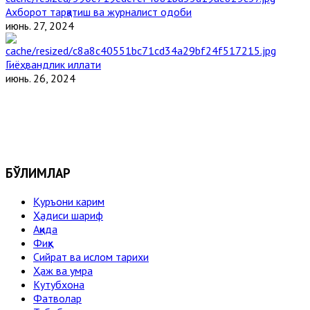
Ахборот тарқатиш ва журналист одоби
июнь. 27, 2024
Гиёҳвандлик иллати
июнь. 26, 2024
БЎЛИМЛАР
Қуръони карим
Ҳадиси шариф
Ақида
Фиқҳ
Сийрат ва ислом тарихи
Ҳаж ва умра
Кутубхона
Фатволар