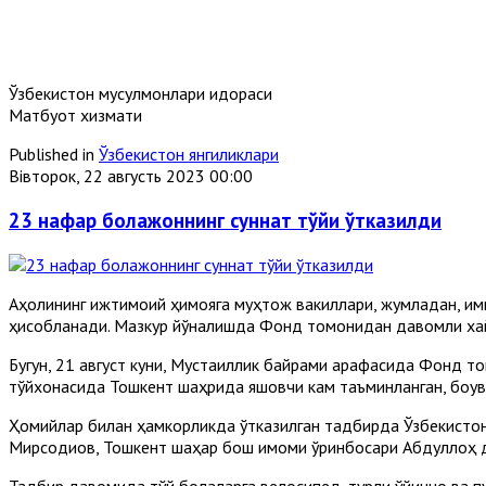
Ўзбекистон мусулмонлари идораси
Матбуот хизмати
Published in
Ўзбекистон янгиликлари
Вівторок, 22 августь 2023 00:00
23 нафар болажоннинг суннат тўйи ўтказилди
Аҳолининг ижтимоий ҳимояга муҳтож вакиллари, жумладан, имк
ҳисобланади. Мазкур йўналишда Фонд томонидан давомли хай
Бугун, 21 август куни, Мустақиллик байрами арафасида Фонд 
тўйхонасида Тошкент шаҳрида яшовчи кам таъминланган, боқувч
Ҳомийлар билан ҳамкорликда ўтказилган тадбирда Ўзбекистон
Мирсодиқов, Тошкент шаҳар бош имоми ўринбосари Абдуллоҳ 
Тадбир давомида тўй болаларга велосипед, турли ўйинчоқ ва пу