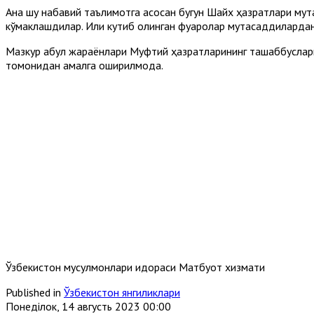
Ана шу набавий таълимотга асосан бугун Шайх ҳазратлари мут
кўмаклашдилар. Илиқ кутиб олинган фуқаролар мутасаддиларда
Мазкур қабул жараёнлари Муфтий ҳазратларининг ташаббусла
томонидан амалга оширилмоқда.
Ўзбекистон мусулмонлари идораси Матбуот хизмати
Published in
Ўзбекистон янгиликлари
Понеділок, 14 августь 2023 00:00