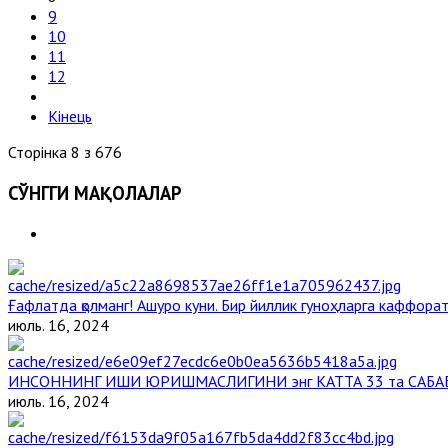
9
10
11
12
Кінець
Сторінка 8 з 676
СЎНГГИ МАҚОЛАЛАР
Ғафлатда қолманг! Ашуро куни. Бир йиллик гуноҳларга каффорат,
июль. 16, 2024
ИНСОННИНГ ИШИ ЮРИШМАСЛИГИНИ энг КАТТА 33 та САБА
июль. 16, 2024