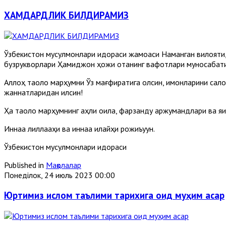
ХАМДАРДЛИК БИЛДИРАМИЗ
Ўзбекистон мусулмонлари идораси жамоаси Наманган вилояти
бузрукворлари Ҳамиджон ҳожи отанинг вафотлари муносабати би
Аллоҳ таоло марҳумни Ўз мағфиратига олсин, имонларини сало
жаннатларидан қилсин!
Ҳақ таоло марҳумнинг аҳли оила, фарзанду аржумандлари ва яқ
Иннаа лиллааҳи ва иннаа илайҳи рожиъуун.
Ўзбекистон мусулмонлари идораси
Published in
Мақолалар
Понеділок, 24 июль 2023 00:00
Юртимиз ислом таълими тарихига оид муҳим асар