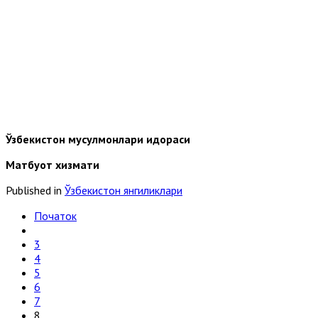
Ўзбекистон мусулмонлари идораси
Матбуот хизмати
Published in
Ўзбекистон янгиликлари
Початок
3
4
5
6
7
8