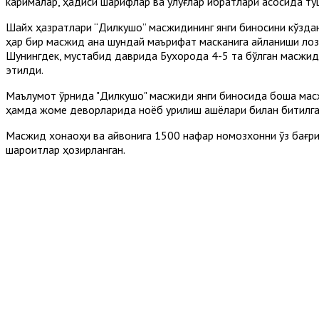
карималар, ҳадиси шарифлар ва улуғлар ибратлари асосида т
Шайх ҳазратлари “Дилкушо” масжидининг янги биносини кўзда
ҳар бир масжид ана шундай маърифат масканига айланиши лоз
Шунингдек, мустабид даврида Бухорода 4-5 та бўлган масжидл
этилди.
Маълумот ўрнида "Дилкушо" масжиди янги биносида бошқа масж
ҳамда жоме деворларида ноёб қурилиш ашёлари билан битилган
Масжид хонақоҳи ва айвонига 1500 нафар номозхонни ўз бағри
шароитлар ҳозирланган.