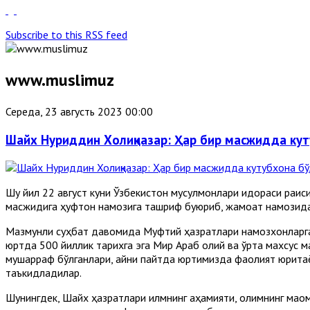
Subscribe to this RSS feed
www.muslimuz
Середа, 23 августь 2023 00:00
Шайх Нуриддин Холиқназар: Ҳар бир масжидда ку
Шу йил 22 август куни Ўзбекистон мусулмонлари идораси раи
масжидига ҳуфтон намозига ташриф буюриб, жамоат намозидан
Мазмунли суҳбат давомида Муфтий ҳазратлари намозхонларга 
юртда 500 йиллик тарихга эга Мир Араб олий ва ўрта махсус м
мушарраф бўлганлари, айни пайтда юртимизда фаолият юрита
таъкидладилар.
Шунингдек, Шайх ҳазратлари илмнинг аҳамияти, олимнинг мақом