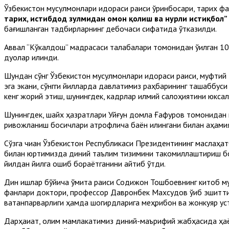
Ўзбекистон мусулмонлари идораси раиси ўринбосари, тарих ф
тарих, истибдод зулмидан омон қолиш ва нурли истиқбол”
бағишланган тадбирларнинг дебочаси сифатида ўтказилди.
Аввал “Кўкалдош” мадрасаси талабалари томонидан ўқилган 10 
дуолар қилинди.
Шундан сўнг Ўзбекистон мусулмонлари идораси раиси, муфтий 
эга экани, сўнгги йилларда давлатимиз раҳбарининг ташаббус
кенг жорий этиш, шунингдек, кадрлар илмий салоҳиятини юкс
Шунингдек, шайх ҳазратлари Уйғун домла Ғафуров томонидан 
ривожланиш босқичлари атрофлича баён қилингани билан аҳамия
Сўзга чиққан Ўзбекистон Республикаси Президентининг маслаҳ
билан юртимизда диний таълим тизимини такомиллаштириш бор
йилдан йилга ошиб бораётганини айтиб ўтди.
Дин ишлар бўйича қўмита раиси Содиқжон Тошбоевнинг китоб м
фанлари доктори, профессор Давронбек Махсудов ўқиб эшиттир
ватанпарварлиги ҳамда шогирдларига меҳрибон ва жонкуяр ус
Дарҳақиқат, олим мамлакатимиз диний-маърифий жабҳасида ҳаё