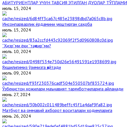
АБИТУРИЕНТЛАР УЧУН ТАВСИЯ ЭТИЛГАН ДУОЛАР ТЎПЛАМИ
июль. 15, 2024
Инсонпарварлик ёрдамини уюштирган саҳоба
июль. 15, 2024
“Ҳизр”ми ёки “тақдир”ми?
июль. 10, 2024
Яхшилигимиз ўзимизга қайтади
июль. 09, 2024
Ўзбекистон ҳожилари маънавият тарғиботчиларига айланади
июнь. 27, 2024
Матбуот ва оммавий ахборот воситалари ходимларига
июнь. 26, 2024