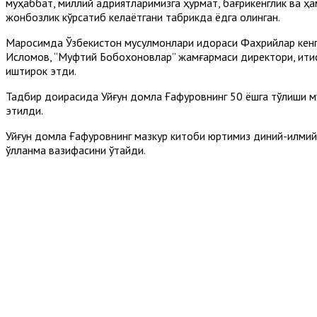
муҳаббат, миллий қадриятларимизга ҳурмат, бағрикенглик ва ҳа
жонбозлик кўрсатиб келаётгани табрикда ёдга олинган.
Маросимда Ўзбекистон мусулмонлари идораси Фахрийлар кенг
Исломов, “Муфтий Бобохоновлар” жамғармаси директори, иқт
иштирок этди.
Тадбир доирасида Уйғун домла Ғафуровнинг 50 ёшга тўлиши му
этилди.
Уйғун домла Ғафуровнинг мазкур китоби юртимиз диний-илмий 
қўлланма вазифасини ўтайди.