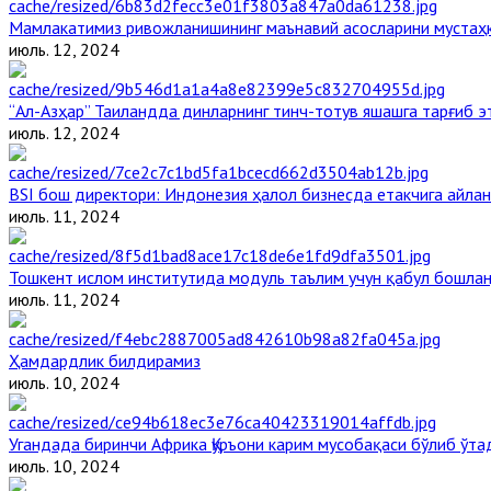
Мамлакатимиз ривожланишининг маънавий асосларини мустаҳк
июль. 12, 2024
“Ал-Азҳар” Таиландда динларнинг тинч-тотув яшашга тарғиб 
июль. 12, 2024
BSI бош директори: Индонезия ҳалол бизнесда етакчига айлан
июль. 11, 2024
Тошкент ислом институтида модуль таълим учун қабул бошла
июль. 11, 2024
Ҳамдардлик билдирамиз
июль. 10, 2024
Угандада биринчи Aфрика Қуръони карим мусобақаси бўлиб ўта
июль. 10, 2024