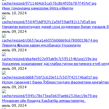
Икки томонлама ҳамкорлик йўлга қўйилди
июль. 10, 2024
Наманган вилоятидаги диний соҳа ходимлари билан учрашув б
июль. 09, 2024
Ливияда Қуръони карим мусобақаси ўтказилади
июль. 09, 2024
Хоразмлик ҳожиларнинг дастлабки гуруҳи юртимизга етиб кел
июль. 09, 2024
Ислом тараққиёт банки Ўзбекистондаги фаолиятини кенгайти
июль. 09, 2024
Муҳаррам ойи бошида Каъбапўш алмаштирилди
июль. 09, 2024