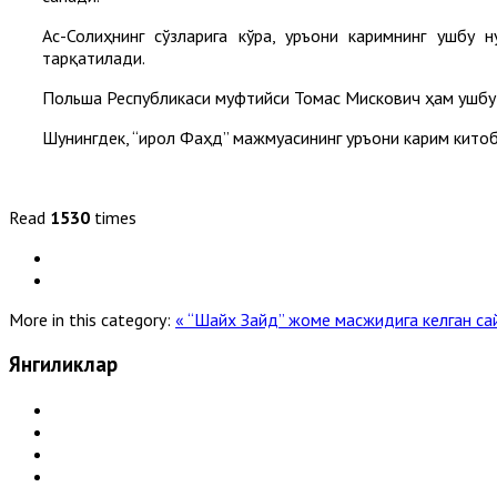
Aс-Солиҳнинг сўзларига кўра, Қуръони каримнинг ушб
тарқатилади.
Польша Республикаси муфтийси Томас Мискович ҳам ушбу
Шунингдек, “Қирол Фаҳд” мажмуасининг Қуръони карим кит
Read
1530
times
More in this category:
« “Шайх Зайд” жоме масжидига келган са
Янгиликлар