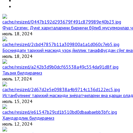
Фуат Сезгин: Дунё хариталарини биринчи бўлиб мусулмонлар ч
июль. 18, 2024
Босниядаги тарихий масжид узоқ йиллик танаффусдан сўнг ян
июль. 18, 2024
Таъзия билдирамиз
июль. 17, 2024
Истанбулнинг тарихий масжиди зиёратчиларни яна қарши ола
июль. 15, 2024
Ҳамдардлик билдирамиз
июль. 12, 2024