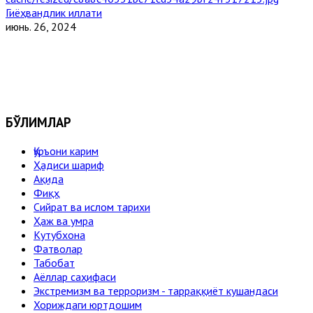
Гиёҳвандлик иллати
июнь. 26, 2024
БЎЛИМЛАР
Қуръони карим
Ҳадиси шариф
Ақида
Фиқҳ
Сийрат ва ислом тарихи
Ҳаж ва умра
Кутубхона
Фатволар
Табобат
Аёллар саҳифаси
Экстремизм ва терроризм - тарраққиёт кушандаси
Хориждаги юртдошим