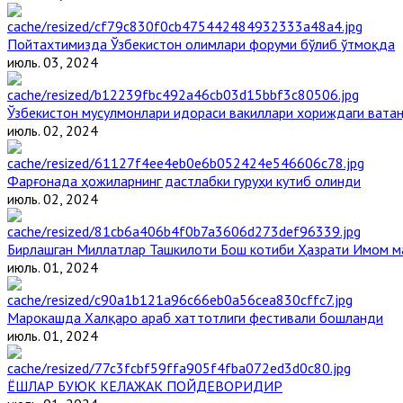
Пойтахтимизда Ўзбекистон олимлари форуми бўлиб ўтмоқда
июль. 03, 2024
Ўзбекистон мусулмонлари идораси вакиллари хориждаги вата
июль. 02, 2024
Фарғонада ҳожиларнинг дастлабки гуруҳи кутиб олинди
июль. 02, 2024
Бирлашган Миллатлар Ташкилоти Бош котиби Ҳазрати Имом 
июль. 01, 2024
Марокашда Халқаро араб хаттотлиги фестивали бошланди
июль. 01, 2024
ЁШЛАР БУЮК КЕЛАЖАК ПОЙДЕВОРИДИР