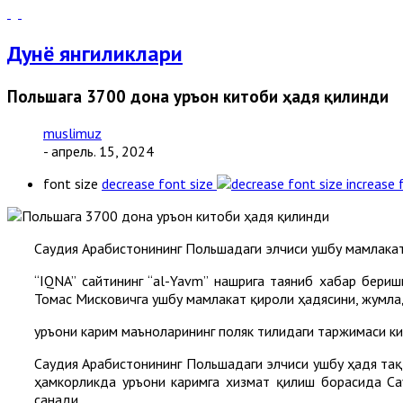
Дунё янгиликлари
Польшага 3700 дона Қуръон китоби ҳадя қилинди
muslimuz
- апрель. 15, 2024
font size
decrease font size
increase 
Саудия Aрабистонининг Польшадаги элчиси ушбу мамлакат 
“IQNA” сайтининг “al-Yavm” нашрига таяниб хабар бер
Томас Мисковичга ушбу мамлакат қироли ҳадясини, жумлад
Қуръони карим маъноларининг поляк тилидаги таржимаси 
Саудия Aрабистонининг Польшадаги элчиси ушбу ҳадя тақ
ҳамкорликда Қуръони каримга хизмат қилиш борасида С
санади.