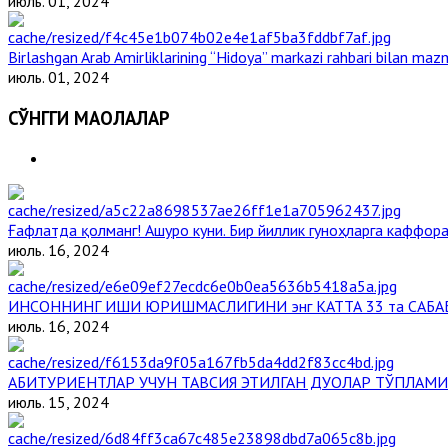
июль. 01, 2024
Birlashgan Arab Amirliklarining “Hidoya” markazi rahbari bilan mazm
июль. 01, 2024
СЎНГГИ МАҚОЛАЛАР
Ғафлатда қолманг! Ашуро куни. Бир йиллик гуноҳларга каффора
июль. 16, 2024
ИНСОННИНГ ИШИ ЮРИШМАСЛИГИНИ энг КАТТА 33 та САБА
июль. 16, 2024
АБИТУРИЕНТЛАР УЧУН ТАВСИЯ ЭТИЛГАН ДУОЛАР ТЎПЛАМИ
июль. 15, 2024