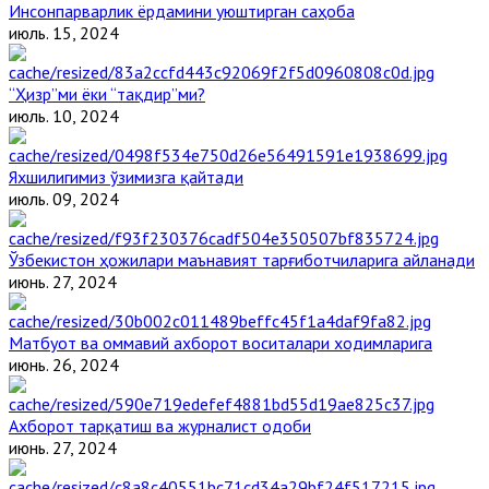
Инсонпарварлик ёрдамини уюштирган саҳоба
июль. 15, 2024
“Ҳизр”ми ёки “тақдир”ми?
июль. 10, 2024
Яхшилигимиз ўзимизга қайтади
июль. 09, 2024
Ўзбекистон ҳожилари маънавият тарғиботчиларига айланади
июнь. 27, 2024
Матбуот ва оммавий ахборот воситалари ходимларига
июнь. 26, 2024
Ахборот тарқатиш ва журналист одоби
июнь. 27, 2024