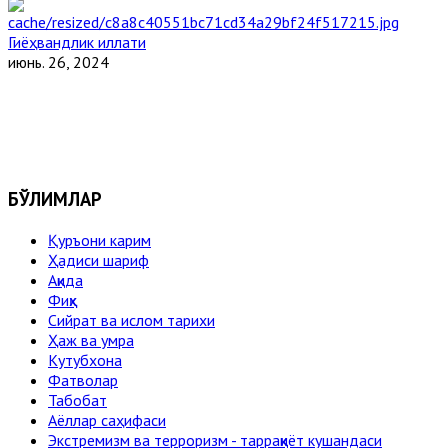
Гиёҳвандлик иллати
июнь. 26, 2024
БЎЛИМЛАР
Қуръони карим
Ҳадиси шариф
Ақида
Фиқҳ
Сийрат ва ислом тарихи
Ҳаж ва умра
Кутубхона
Фатволар
Табобат
Аёллар саҳифаси
Экстремизм ва терроризм - тарраққиёт кушандаси