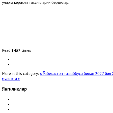
уларга керакли тавсияларни бердилар.
Read
1437
times
More in this category:
« Ўзбекистон ташаббуси билан 2027 йил Х
мулоқоти »
Янгиликлар