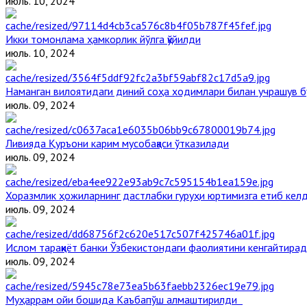
июль. 10, 2024
Икки томонлама ҳамкорлик йўлга қўйилди
июль. 10, 2024
Наманган вилоятидаги диний соҳа ходимлари билан учрашув б
июль. 09, 2024
Ливияда Қуръони карим мусобақаси ўтказилади
июль. 09, 2024
Хоразмлик ҳожиларнинг дастлабки гуруҳи юртимизга етиб кел
июль. 09, 2024
Ислом тараққиёт банки Ўзбекистондаги фаолиятини кенгайтира
июль. 09, 2024
Муҳаррам ойи бошида Каъбапўш алмаштирилди