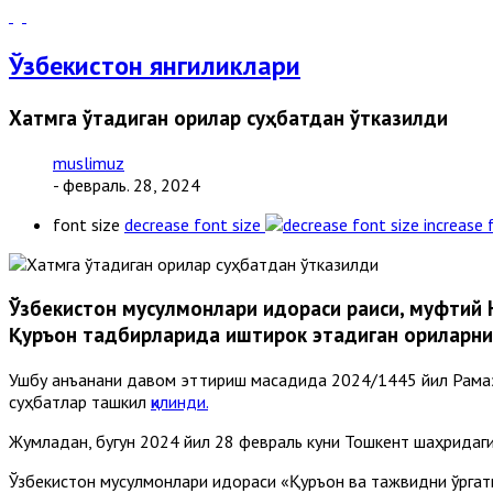
Ўзбекистон янгиликлари
Хатмга ўтадиган қорилар суҳбатдан ўтказилди
muslimuz
- февраль. 28, 2024
font size
decrease font size
increase 
Ўзбекистон мусулмонлари идораси раиси, муфтий 
Қуръон тадбирларида иштирок этадиган қориларни 
Ушбу анъанани давом эттириш мақсадида 2024/1445 йил Рамаз
суҳбатлар ташкил
қилинди.
Жумладан, бугун 2024 йил 28 февраль куни Тошкент шаҳридаги
Ўзбекистон мусулмонлари идораси «Қуръон ва тажвидни ўргати