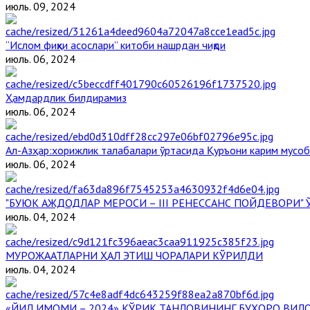
июль. 09, 2024
“Ислом фиқҳи асослари” китоби нашрдан чиқди
июль. 06, 2024
Ҳамдардлик билдирамиз
июль. 06, 2024
Aл-Aзҳар:хорижлик талабалари ўртасида Қуръони карим мусоб
июль. 06, 2024
"БУЮК АЖДОДЛАР МЕРОСИ – III РЕНЕССАНС ПОЙДЕВОРИ
июль. 04, 2024
МУРОЖААТЛАРНИ ҲАЛ ЭТИШ ЧОРАЛАРИ КЎРИЛДИ
июль. 04, 2024
«ЙИЛ ИМОМИ – 2024» КЎРИК ТАНЛОВИНИНГ БУХОРО ВИЛ