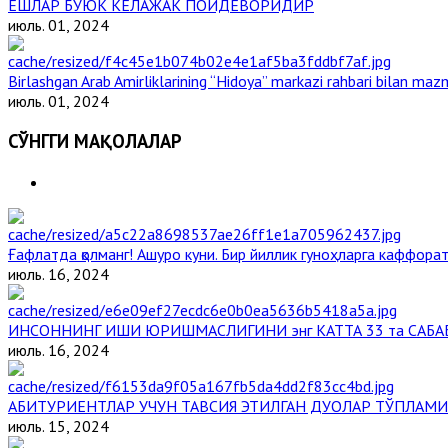
ЁШЛАР БУЮК КЕЛАЖАК ПОЙДЕВОРИДИР
июль. 01, 2024
Birlashgan Arab Amirliklarining “Hidoya” markazi rahbari bilan mazm
июль. 01, 2024
СЎНГГИ МАҚОЛАЛАР
Ғафлатда қолманг! Ашуро куни. Бир йиллик гуноҳларга каффорат,
июль. 16, 2024
ИНСОННИНГ ИШИ ЮРИШМАСЛИГИНИ энг КАТТА 33 та САБА
июль. 16, 2024
АБИТУРИЕНТЛАР УЧУН ТАВСИЯ ЭТИЛГАН ДУОЛАР ТЎПЛАМИ
июль. 15, 2024