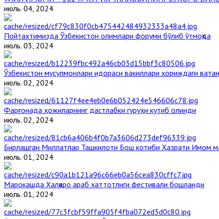
июль. 04, 2024
Пойтахтимизда Ўзбекистон олимлари форуми бўлиб ўтмоқда
июль. 03, 2024
Ўзбекистон мусулмонлари идораси вакиллари хориждаги ватан
июль. 02, 2024
Фарғонада ҳожиларнинг дастлабки гуруҳи кутиб олинди
июль. 02, 2024
Бирлашган Миллатлар Ташкилоти Бош котиби Ҳазрати Имом 
июль. 01, 2024
Марокашда Халқаро араб хаттотлиги фестивали бошланди
июль. 01, 2024