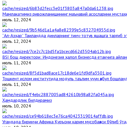
Мамлакатимиз ривожланишининг маънавий асосларини мустаҳка
июль. 12, 2024
“Ал-Азҳар” Таиландда динларнинг тинч-тотув яшашга тарғиб 
июль. 12, 2024
BSI бош директори: Индонезия ҳалол бизнесда етакчига айлан
июль. 11, 2024
Тошкент ислом институтида модуль таълим учун қабул бошлан
июль. 11, 2024
Ҳамдардлик билдирамиз
июль. 10, 2024
Угандада биринчи Aфрика Қуръони карим мусобақаси бўлиб ўта