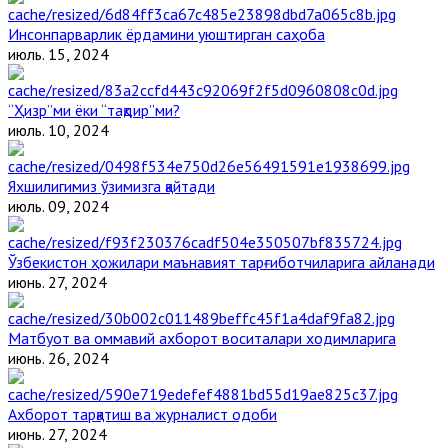
Инсонпарварлик ёрдамини уюштирган саҳоба
июль. 15, 2024
“Ҳизр”ми ёки “тақдир”ми?
июль. 10, 2024
Яхшилигимиз ўзимизга қайтади
июль. 09, 2024
Ўзбекистон ҳожилари маънавият тарғиботчиларига айланади
июнь. 27, 2024
Матбуот ва оммавий ахборот воситалари ходимларига
июнь. 26, 2024
Ахборот тарқатиш ва журналист одоби
июнь. 27, 2024