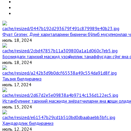
Фуат Сезгин: Дунё хариталарини биринчи бўлиб мусулмонлар ч
июль. 18, 2024
Босниядаги тарихий масжид узоқ йиллик танаффусдан сўнг яна
июль. 18, 2024
Таъзия билдирамиз
июль. 17, 2024
Истанбулнинг тарихий масжиди зиёратчиларни яна қарши олад
июль. 15, 2024
Ҳамдардлик билдирамиз
июль. 12, 2024