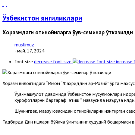
Ўзбекистон янгиликлари
Хоразмдаги отинойиларга ўқув-семинар ўтказилди
muslimuz
- май. 17, 2024
font size
decrease font size
increase 
Хоразм вилоятидаги “Имом “Фахриддин ар-Розий” ўрта махсус
Ўқув-машғулот давомида Ўзбекистон мусулмонлари идора
хурофотларни бартараф этиш ” мавзусида маъруза қилди
Шунингдек, мавзу юзасидан отинойиларни қизиқтирган са
Тадбирда Дин ишлари бўйича қўмитанинг ҳудудий бошқармаси в