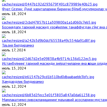
Фуат Сезгин: Дунё хариталарини биринчи бўлиб мусулмонлар ч
июль. 18, 2024
Босниядаги тарихий масжид узоқ йиллик танаффусдан сўнг яна
июль. 18, 2024
Таъзия билдирамиз
июль. 17, 2024
Истанбулнинг тарихий масжиди зиёратчиларни яна қарши олад
июль. 15, 2024
Ҳамдардлик билдирамиз
июль. 12, 2024
Мамлакатимиз ривожланишининг маънавий асосларини мустаҳка
июль. 12, 2024