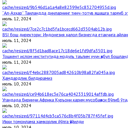
“Ал-Азҳар” Таиландда динларнинг тинч-тотув яшашга тарғиб 
июль. 12, 2024
BSI бош директори: Индонезия ҳалол бизнесда етакчига айлан
июль. 11, 2024
Тошкент ислом институтида модуль таълим учун қабул бошлан
июль. 11, 2024
Ҳамдардлик билдирамиз
июль. 10, 2024
Угандада биринчи Aфрика Қуръони карим мусобақаси бўлиб ўта
июль. 10, 2024
Икки томонлама ҳамкорлик йўлга қўйилди
июль. 10, 2024