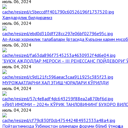
июль. 06, 2024
Ҳамдардлик билдирамиз
июль. 06, 2024
Aл-Aзҳар:хорижлик талабалари ўртасида Қуръони карим мусоб
июль. 06, 2024
"БУЮК АЖДОДЛАР МЕРОСИ – III РЕНЕССАНС ПОЙДЕВОРИ
июль. 04, 2024
МУРОЖААТЛАРНИ ҲАЛ ЭТИШ ЧОРАЛАРИ КЎРИЛДИ
июль. 04, 2024
«ЙИЛ ИМОМИ – 2024» КЎРИК ТАНЛОВИНИНГ БУХОРО ВИЛ
июль. 04, 2024
Пойтахтимизда Ўзбекистон олимлари форуми бўлиб ўтмоқда