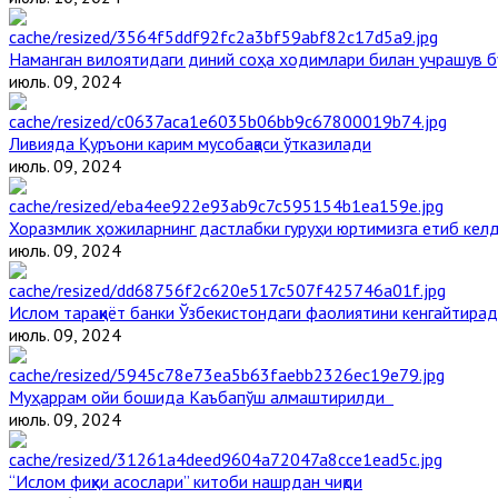
Наманган вилоятидаги диний соҳа ходимлари билан учрашув б
июль. 09, 2024
Ливияда Қуръони карим мусобақаси ўтказилади
июль. 09, 2024
Хоразмлик ҳожиларнинг дастлабки гуруҳи юртимизга етиб кел
июль. 09, 2024
Ислом тараққиёт банки Ўзбекистондаги фаолиятини кенгайтира
июль. 09, 2024
Муҳаррам ойи бошида Каъбапўш алмаштирилди
июль. 09, 2024
“Ислом фиқҳи асослари” китоби нашрдан чиқди