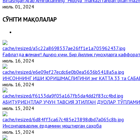
Birlashgan Arab Amirliklarining “Hidoya” markazi rahbari bilan mazm
июль. 01, 2024
СЎНГГИ МАҚОЛАЛАР
Ғафлатда қолманг! Ашуро куни. Бир йиллик гуноҳларга каффорат,
июль. 16, 2024
ИНСОННИНГ ИШИ ЮРИШМАСЛИГИНИ энг КАТТА 33 та САБА
июль. 16, 2024
АБИТУРИЕНТЛАР УЧУН ТАВСИЯ ЭТИЛГАН ДУОЛАР ТЎПЛАМИ
июль. 15, 2024
Инсонпарварлик ёрдамини уюштирган саҳоба
июль. 15, 2024