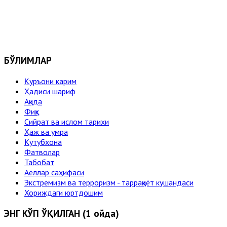
БЎЛИМЛАР
Қуръони карим
Ҳадиси шариф
Ақида
Фиқҳ
Сийрат ва ислом тарихи
Ҳаж ва умра
Кутубхона
Фатволар
Табобат
Аёллар саҳифаси
Экстремизм ва терроризм - тарраққиёт кушандаси
Хориждаги юртдошим
ЭНГ КЎП ЎҚИЛГАН (1 ойда)