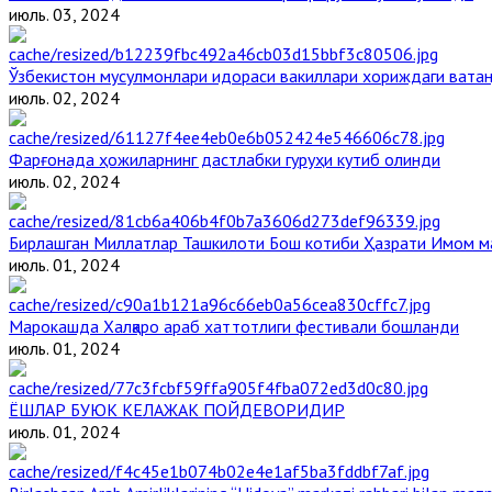
июль. 03, 2024
Ўзбекистон мусулмонлари идораси вакиллари хориждаги ватан
июль. 02, 2024
Фарғонада ҳожиларнинг дастлабки гуруҳи кутиб олинди
июль. 02, 2024
Бирлашган Миллатлар Ташкилоти Бош котиби Ҳазрати Имом 
июль. 01, 2024
Марокашда Халқаро араб хаттотлиги фестивали бошланди
июль. 01, 2024
ЁШЛАР БУЮК КЕЛАЖАК ПОЙДЕВОРИДИР
июль. 01, 2024