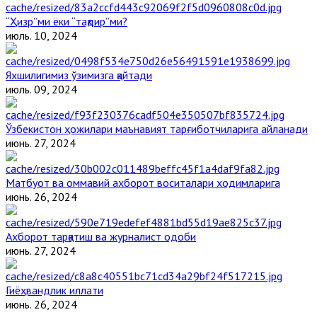
“Ҳизр”ми ёки “тақдир”ми?
июль. 10, 2024
Яхшилигимиз ўзимизга қайтади
июль. 09, 2024
Ўзбекистон ҳожилари маънавият тарғиботчиларига айланади
июнь. 27, 2024
Матбуот ва оммавий ахборот воситалари ходимларига
июнь. 26, 2024
Ахборот тарқатиш ва журналист одоби
июнь. 27, 2024
Гиёҳвандлик иллати
июнь. 26, 2024