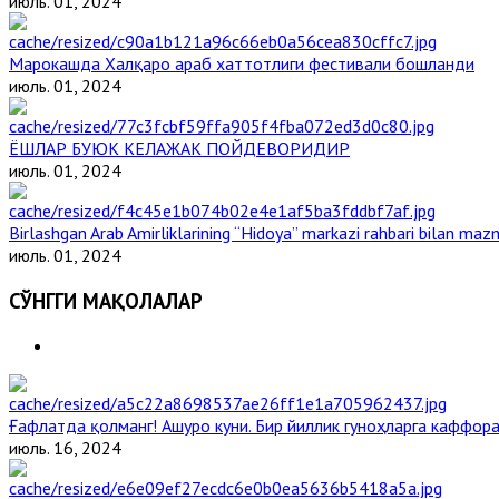
июль. 01, 2024
Марокашда Халқаро араб хаттотлиги фестивали бошланди
июль. 01, 2024
ЁШЛАР БУЮК КЕЛАЖАК ПОЙДЕВОРИДИР
июль. 01, 2024
Birlashgan Arab Amirliklarining “Hidoya” markazi rahbari bilan mazm
июль. 01, 2024
СЎНГГИ МАҚОЛАЛАР
Ғафлатда қолманг! Ашуро куни. Бир йиллик гуноҳларга каффора
июль. 16, 2024