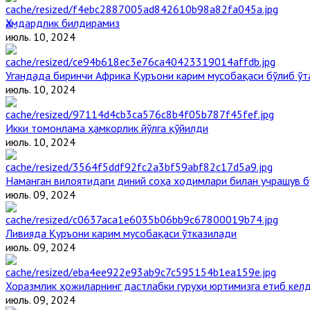
Ҳамдардлик билдирамиз
июль. 10, 2024
Угандада биринчи Aфрика Қуръони карим мусобақаси бўлиб ўт
июль. 10, 2024
Икки томонлама ҳамкорлик йўлга қўйилди
июль. 10, 2024
Наманган вилоятидаги диний соҳа ходимлари билан учрашув б
июль. 09, 2024
Ливияда Қуръони карим мусобақаси ўтказилади
июль. 09, 2024
Хоразмлик ҳожиларнинг дастлабки гуруҳи юртимизга етиб кел
июль. 09, 2024