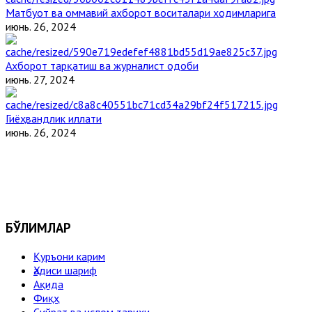
Матбуот ва оммавий ахборот воситалари ходимларига
июнь. 26, 2024
Ахборот тарқатиш ва журналист одоби
июнь. 27, 2024
Гиёҳвандлик иллати
июнь. 26, 2024
БЎЛИМЛАР
Қуръони карим
Ҳадиси шариф
Ақида
Фиқҳ
Сийрат ва ислом тарихи