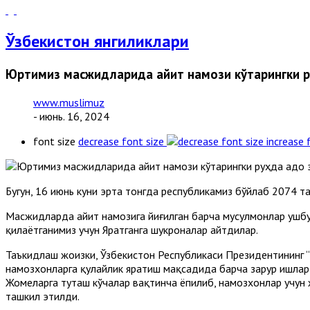
Ўзбекистон янгиликлари
Юртимиз масжидларида Ҳайит намози кўтарингки 
www.muslimuz
- июнь. 16, 2024
font size
decrease font size
increase 
Бугун, 16 июнь куни эрта тонгда республикамиз бўйлаб 2074
Масжидларда Ҳайит намозига йиғилган барча мусулмонлар ушбу
қилаётганимиз учун Яратганга шукроналар айтдилар.
Таъкидлаш жоизки, Ўзбекистон Республикаси Президентининг “
намозхонларга қулайлик яратиш мақсадида барча зарур ишлар
Жомеларга туташ кўчалар вақтинча ёпилиб, намозхонлар учун
ташкил этилди.