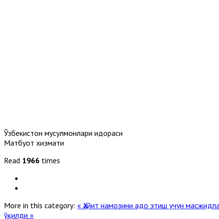
Ўзбекистон мусулмонлари идораси
Матбуот хизмати
Read
1966
times
More in this category:
« Ҳайит намозини адо этиш учун масжид
ўқилди »