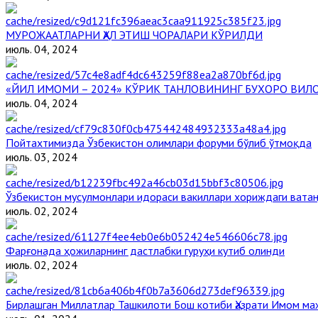
МУРОЖААТЛАРНИ ҲАЛ ЭТИШ ЧОРАЛАРИ КЎРИЛДИ
июль. 04, 2024
«ЙИЛ ИМОМИ – 2024» КЎРИК ТАНЛОВИНИНГ БУХОРО ВИЛ
июль. 04, 2024
Пойтахтимизда Ўзбекистон олимлари форуми бўлиб ўтмоқда
июль. 03, 2024
Ўзбекистон мусулмонлари идораси вакиллари хориждаги вата
июль. 02, 2024
Фарғонада ҳожиларнинг дастлабки гуруҳи кутиб олинди
июль. 02, 2024
Бирлашган Миллатлар Ташкилоти Бош котиби Ҳазрати Имом м