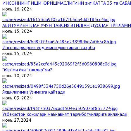
ИНСОННИНГ ИШИ ЮРИШМАСЛИГИНИ энг КАТТА 33 та САБА
июль. 16, 2024
АБИТУРИЕНТЛАР УЧУН ТАВСИЯ ЭТИЛГАН ДУОЛАР ТЎПЛАМИ
июль. 15, 2024
Инсонпарварлик ёрдамини уюштирган саҳоба
июль. 15, 2024
“Ҳизр”ми ёки “тақдир”ми?
июль. 10, 2024
Яхшилигимиз ўзимизга қайтади
июль. 09, 2024
Ўзбекистон ҳожилари маънавият тарғиботчиларига айланади
июнь. 27, 2024