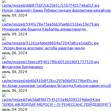
Ислом тараққиёт банки Ўзбекистондаги фаолиятини кенгайти
июль. 09, 2024
Муҳаррам ойи бошида Каъбапўш алмаштирилди
июль. 09, 2024
“Ислом фиқҳи асослари” китоби нашрдан чиқди
июль. 06, 2024
Ҳамдардлик билдирамиз
июль. 06, 2024
Aл-Aзҳар:хорижлик талабалари ўртасида Қуръони карим мусоб
июль. 06, 2024
"БУЮК АЖДОДЛАР МЕРОСИ – III РЕНЕССАНС ПОЙДЕВОРИ
июль. 04, 2024