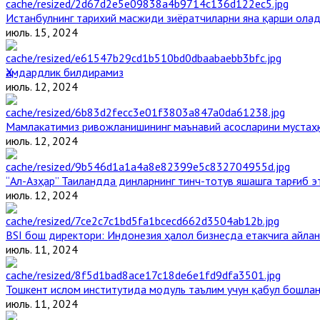
Истанбулнинг тарихий масжиди зиёратчиларни яна қарши ола
июль. 15, 2024
Ҳамдардлик билдирамиз
июль. 12, 2024
Мамлакатимиз ривожланишининг маънавий асосларини мустаҳк
июль. 12, 2024
“Ал-Азҳар” Таиландда динларнинг тинч-тотув яшашга тарғиб 
июль. 12, 2024
BSI бош директори: Индонезия ҳалол бизнесда етакчига айлан
июль. 11, 2024
Тошкент ислом институтида модуль таълим учун қабул бошла
июль. 11, 2024