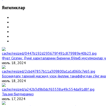
Янгиликлар
Фуат Сезгин: Дунё хариталарини биринчи бўлиб мусулмонлар ч
июль. 18, 2024
Босниядаги тарихий масжид узоқ йиллик танаффусдан сўнг ян
июль. 18, 2024
Таъзия билдирамиз
июль. 17, 2024