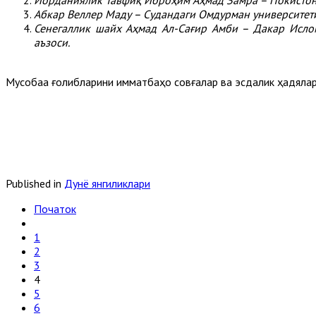
Иорданиялик Тавфиқ Иброҳим Аҳмад Замра – Покистон 
Абкар Веллер Маду – Судандаги Омдурман университети
Сенегаллик шайх Аҳмад Ал-Сағир Амби – Дакар Ислом
аъзоси.
Мусобақа ғолибларини қимматбаҳо совғалар ва эсдалик ҳадялар
Published in
Дунё янгиликлари
Початок
1
2
3
4
5
6