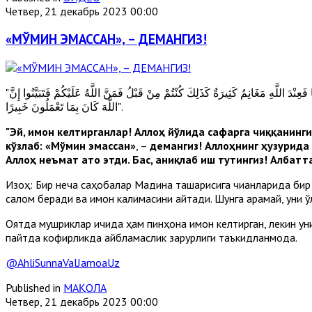
Четвер, 21 декабрь 2023 00:00
«МЎМИН ЭМАССАН», – ДЕМАНГИЗ!
"يَا أَيُّهَا الَّذِينَ آَمَنُوا إِذَا ضَرَبْتُمْ فِي سَبِيلِ اللَّهِ فَتَبَيَّنُوا وَلَا تَقُولُوا لِمَنْ أَلْقَى إِلَيْكُمُ السَّلَامَ لَسْتَ مُؤْمِنًا تَبْتَغُونَ عَرَضَ الْحَيَاةِ الدُّنْيَا فَعِنْدَ اللَّهِ مَغَانِمُ كَثِيرَةٌ كَذَلِكَ كُنْتُمْ مِنْ قَبْلُ فَمَنَّ اللَّهُ عَلَيْكُمْ فَتَبَيَّنُوا إِنَّ
اللَّهَ كَانَ بِمَا تَعْمَلُونَ خَبِيرًا".
"Эй, имон келтирганлар! Аллоҳ йўлида сафарга чиққанинги
кўзлаб: «Мўмин эмассан»
, –
демангиз!
Аллоҳнинг ҳузурида 
Аллоҳ неъмат ато этди. Бас, аниқлаб иш тутингиз! Албатт
Изоҳ: Бир неча саҳобалар Мадина ташқарисига чиққанларида бир
салом беради ва имон калимасини айтади. Шунга қарамай, уни ў
Оятда мушриклар ичида ҳам пинҳона имон келтирган, лекин уни 
пайтда кофирликда айбламаслик зарурлиги таъкидланмоқда.
@AhliSunnaValJamoaUz
Published in
МАҚОЛА
Четвер, 21 декабрь 2023 00:00