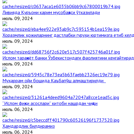
Ливияда Қуръони карим мусобақаси ўтказилади
июль. 09, 2024
Хоразмлик ҳожиларнинг дастлабки гуруҳи юртимизга етиб кел
июль. 09, 2024
Ислом тараққиёт банки Ўзбекистондаги фаолиятини кенгайтира
июль. 09, 2024
Муҳаррам ойи бошида Каъбапўш алмаштирилди
июль. 09, 2024
“Ислом фиқҳи асослари” китоби нашрдан чиқди
июль. 06, 2024
Ҳамдардлик билдирамиз
июль. 06, 2024