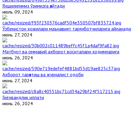
Яхшилигимиз ўзимизга қайтади
июль. 09, 2024
Ўзбекистон ҳожилари маънавият тарғиботчиларига айланади
июнь. 27, 2024
Матбуот ва оммавий ахборот воситалари ходимларига
июнь. 26, 2024
Ахборот тарқатиш ва журналист одоби
июнь. 27, 2024
Гиёҳвандлик иллати
июнь. 26, 2024