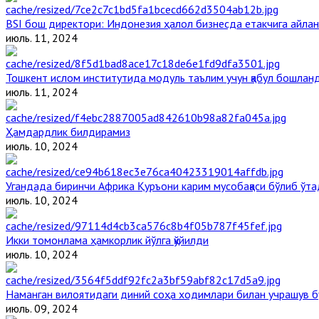
BSI бош директори: Индонезия ҳалол бизнесда етакчига айлан
июль. 11, 2024
Тошкент ислом институтида модуль таълим учун қабул бошлан
июль. 11, 2024
Ҳамдардлик билдирамиз
июль. 10, 2024
Угандада биринчи Aфрика Қуръони карим мусобақаси бўлиб ўта
июль. 10, 2024
Икки томонлама ҳамкорлик йўлга қўйилди
июль. 10, 2024
Наманган вилоятидаги диний соҳа ходимлари билан учрашув б
июль. 09, 2024