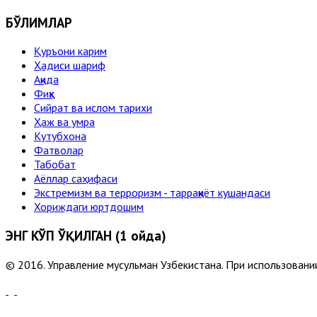
БЎЛИМЛАР
Қуръони карим
Ҳадиси шариф
Ақида
Фиқҳ
Сийрат ва ислом тарихи
Ҳаж ва умра
Кутубхона
Фатволар
Табобат
Аёллар саҳифаси
Экстремизм ва терроризм - тарраққиёт кушандаси
Хориждаги юртдошим
ЭНГ КЎП ЎҚИЛГАН (1 ойда)
© 2016. Управление мусульман Узбекистана. При использовании