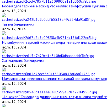
Босниядаги тарихий масжид узоқ йиллик танаффусдан сўнг яна
июль. 18, 2024
Таъзия билдирамиз
июль. 17, 2024
Истанбулнинг тарихий масжиди зиёратчиларни яна қарши олад
июль. 15, 2024
Ҳамдардлик билдирамиз
июль. 12, 2024
Мамлакатимиз ривожланишининг маънавий асосларини мустаҳка
июль. 12, 2024
“Ал-Азҳар” Таиландда динларнинг тинч-тотув яшашга тарғиб 
июль. 12, 2024