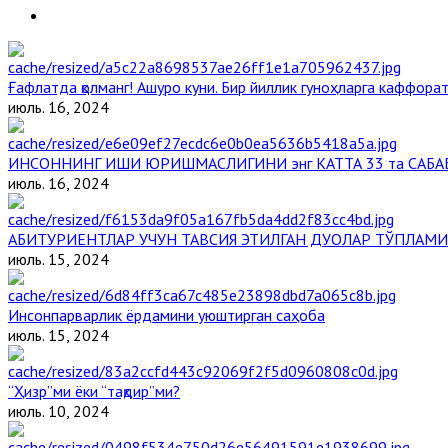
Ғафлатда қолманг! Ашуро куни. Бир йиллик гуноҳларга каффорат,
июль. 16, 2024
ИНСОННИНГ ИШИ ЮРИШМАСЛИГИНИ энг КАТТА 33 та САБА
июль. 16, 2024
АБИТУРИЕНТЛАР УЧУН ТАВСИЯ ЭТИЛГАН ДУОЛАР ТЎПЛАМИ
июль. 15, 2024
Инсонпарварлик ёрдамини уюштирган саҳоба
июль. 15, 2024
“Ҳизр”ми ёки “тақдир”ми?
июль. 10, 2024