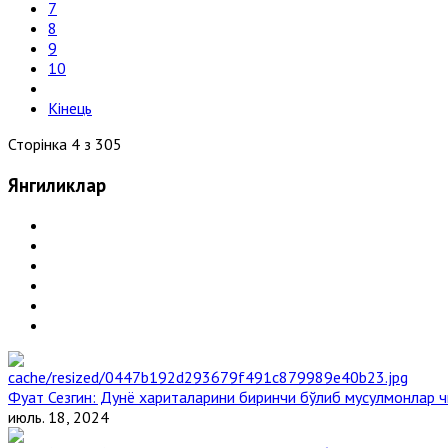
7
8
9
10
Кінець
Сторінка 4 з 305
Янгиликлар
Фуат Сезгин: Дунё хариталарини биринчи бўлиб мусулмонлар ч
июль. 18, 2024