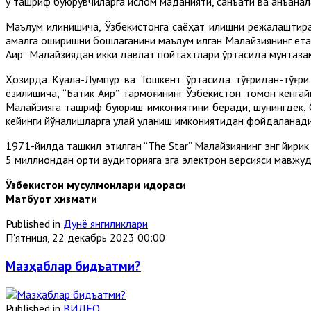
у ташриф буюрувчиларга ислом маданияти, санъати ва анъанал
Маълум қилинишича, Ўзбекистонга саёҳат қилишни режалаштир
амалга оширишни бошлаганини маълум қилган Малайзиянинг ет
Aир” Малайзиядан икки давлат пойтахтлари ўртасида мунтаза
Ҳозирда Куала-Лумпур ва Тошкент ўртасида тўғридан-тўғри
ёзилишича, “Батик Aир” тармоғининг Ўзбекистон томон кенгай
Малайзияга ташриф буюриш имкониятини беради, шунингдек, О
кейинги йўналишларга қулай уланиш имкониятидан фойдаланади
1971-йилда ташкил этилган “The Star” Малайзиянинг энг йирик 
5 миллиондан ортиқ аудиторияга эга электрон версияси мавжуд
Ўзбекистон мусулмонлари идораси
Матбуот хизмати
Published in
Дунё янгиликлари
П'ятниця, 22 декабрь 2023 00:00
Мазҳаблар бидъатми?
Published in
ВИДЕО