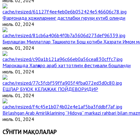
июль. 02, 2024
Фарғонада ҳожиларнинг дастлабки гуруҳи кутиб олинди
июль. 02, 2024
Бирлашган Миллатлар Ташкилоти Бош котиби Ҳазрати Имом 
июль. 01, 2024
Марокашда Халқаро араб хаттотлиги фестивали бошланди
июль. 01, 2024
ЁШЛАР БУЮК КЕЛАЖАК ПОЙДЕВОРИДИР
июль. 01, 2024
Birlashgan Arab Amirliklarining “Hidoya” markazi rahbari bilan mazm
июль. 01, 2024
СЎНГГИ МАҚОЛАЛАР