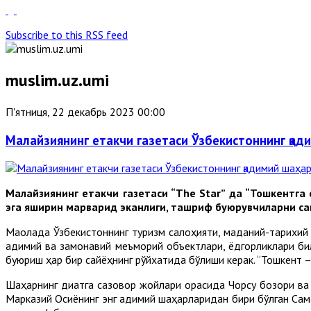
Subscribe to this RSS feed
muslim.uz.umi
П'ятниця, 22 декабрь 2023 00:00
Малайзиянинг етакчи газетаси Ўзбекистоннинг қад
Малайзиянинг етакчи газетаси “The Star” да “Тошкентга
эга яширин марварид эканлиги, ташриф буюрувчиларни са
Мақолада Ўзбекистоннинг туризм салоҳияти, маданий-тарихий
қадимий ва замонавий меъморий объектлари, ёдгорликлари би
буюриш ҳар бир сайёҳнинг рўйхатида бўлиши керак. “Тошкент –
Шаҳарнинг диққатга сазовор жойлари орасида Чорсу бозори в
Марказий Осиёнинг энг қадимий шаҳарларидан бири бўлган Сам