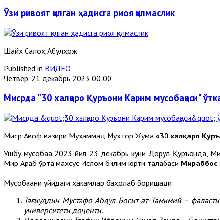
Ўзи ривоят қилган ҳадисга риоя қилмаслик
Шайх Салоҳ Абулҳож
Published in
ВИДЕО
Четвер, 21 декабрь 2023 00:00
Мисрда "30 халқаро Қуръони Карим мусобақаси" ўт
Миср Авқоф вазири Муҳаммад Мухтор Жума
«30 халқаро Қур
Ушбу мусобақа 2023 йил 23 декабрь куни Дорул-Қуръонда, М
Мир Араб ўрта махсус Ислом билим юрти талабаси
Мираббос 
Мусобақани қуйидаги ҳакамлар баҳолаб боришади:
Тағиуддин Мустафо Абдул Босит ат-Тамимий – фаласти
университети доценти.