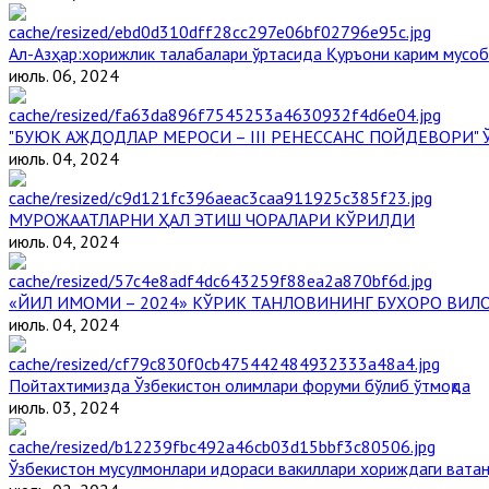
Aл-Aзҳар:хорижлик талабалари ўртасида Қуръони карим мусоб
июль. 06, 2024
"БУЮК АЖДОДЛАР МЕРОСИ – III РЕНЕССАНС ПОЙДЕВОРИ
июль. 04, 2024
МУРОЖААТЛАРНИ ҲАЛ ЭТИШ ЧОРАЛАРИ КЎРИЛДИ
июль. 04, 2024
«ЙИЛ ИМОМИ – 2024» КЎРИК ТАНЛОВИНИНГ БУХОРО ВИЛ
июль. 04, 2024
Пойтахтимизда Ўзбекистон олимлари форуми бўлиб ўтмоқда
июль. 03, 2024
Ўзбекистон мусулмонлари идораси вакиллари хориждаги ватан